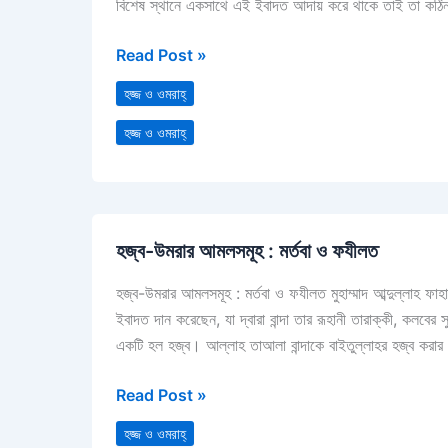
বিশেষ স্থানে একসাথে এই ইবাদত আদায় করে থাকে তাই তা কঠি
Read Post »
হজ্জ ও ওমরাহ্‌
হজ্জ ও ওমরাহ্‌
হজ্ব-
হজ্ব-উমরার আমলসমূহ : মর্তবা ও ফযীলত
উমরার
আমলসমূহ
হজ্ব-উমরার আমলসমূহ : মর্তবা ও ফযীলত মুহাম্মাদ আব্দুল্লাহ ফাহ
:
ইবাদত দান করেছেন, যা দ্বারা বান্দা তার রূহানী তারাক্কী, কলব
মর্তবা
একটি হল হজ্ব। আল্লাহ তাআলা বান্দাকে বাইতুল্লাহর হজ্ব করার নি
ও
ফযীলত
Read Post »
হজ্জ ও ওমরাহ্‌