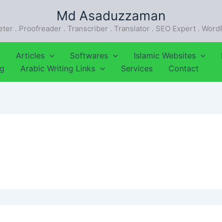
Md Asaduzzaman
eter . Proofreader . Transcriber . Translator . SEO Expert . Wor
Articles
Softwares
Islamic Websites
ng
Arabic Writing Links
Services
Contact