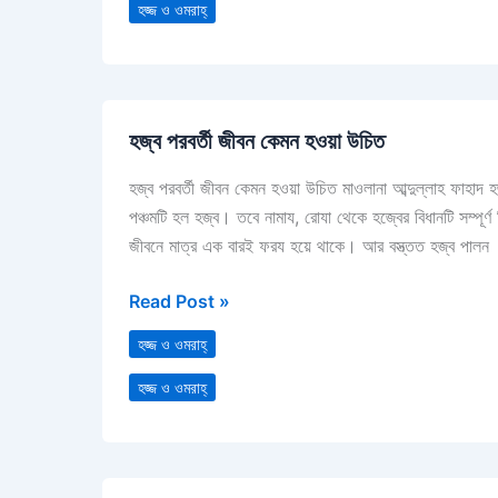
হজ্জ ও ওমরাহ্‌
হজ্ব
হজ্ব পরবর্তী জীবন কেমন হওয়া উচিত
পরবর্তী
জীবন
হজ্ব পরবর্তী জীবন কেমন হওয়া উচিত মাওলানা আব্দুল্লাহ ফাহাদ হ
কেমন
পঞ্চমটি হল হজ্ব। তবে নামায, রোযা থেকে হজ্বের বিধানটি সম্পূর
হওয়া
জীবনে মাত্র এক বারই ফরয হয়ে থাকে। আর বস্ত্তত হজ্ব পালন
উচিত
Read Post »
হজ্জ ও ওমরাহ্‌
হজ্জ ও ওমরাহ্‌
হজ্ব