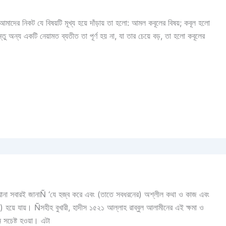
াদের নিকট যে বিষয়টি মূখ্য হয়ে দাঁড়ায় তা হলো: আমল কবূলের বিষয়; কবূল হলো
 অন্য একটি নেয়ামত ব্যতীত তা পূর্ণ হয় না, যা তার চেয়ে বড়, তা হলো কবূলের
সখানা সবারই জানাÑ ‘যে হজ্ব করে এবং (তাতে সবধরনের) অশ্লীল কথা ও কাজ এবং
প) হয়ে যায়। Ñসহীহ বুখারী, হাদীস ১৫২১ আল্লাহ রাব্বুল আলামীনের এই ক্ষমা ও
ে সচেষ্ট হওয়া। এটা