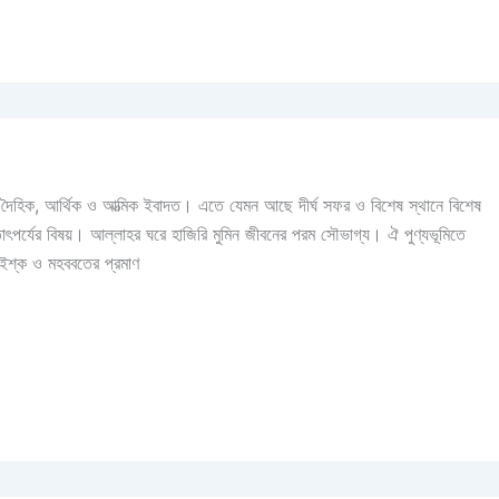
কটি দৈহিক, আর্থিক ও আত্মিক ইবাদত। এতে যেমন আছে দীর্ঘ সফর ও বিশেষ স্থানে বিশেষ
াৎপর্যের বিষয়। আল্লাহর ঘরে হাজিরি মুমিন জীবনের পরম সৌভাগ্য। ঐ পুণ্যভূমিতে
ং ইশ্ক ও মহববতের প্রমাণ