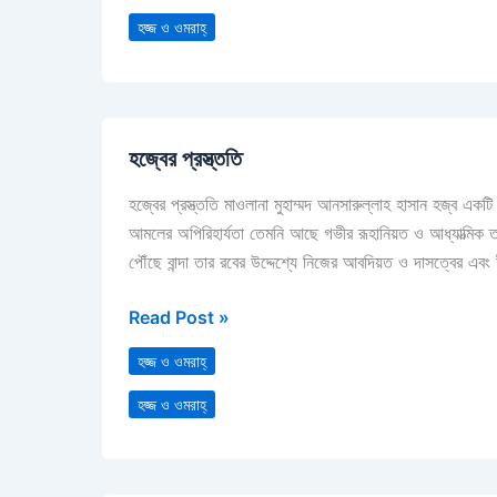
হজ্জ ও ওমরাহ্‌
হজ্বের
হজ্বের প্রস্ত্ততি
প্রস্ত্ততি
হজ্বের প্রস্ত্ততি মাওলানা মুহাম্মদ আনসারুল্লাহ হাসান হজ্ব এ
আমলের অপিরিহার্যতা তেমনি আছে গভীর রূহানিয়ত ও আধ্যাত্মিক ত
পৌঁছে বান্দা তার রবের উদ্দেশ্যে নিজের আবদিয়ত ও দাসত্বের এব
Read Post »
হজ্জ ও ওমরাহ্‌
হজ্জ ও ওমরাহ্‌