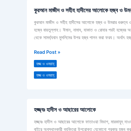
কুরআন
কুরআন মাজীদ ও সহীহ হাদীসের আলোকে হজ্ব ও উমর
মাজীদ
ও
কুরআন মাজীদ ও সহীহ হাদীসের আলোকে হজ্ব ও উমরার গুরুত্ব ও ফ
সহীহ
হজ্বে বায়তুল্লাহ। ঈমান, নামায, যাকাত ও রোযার পরই হজ্বের
হাদীসের
থেকে সামর্থ্যবান মুসলিমের উপর হজ্ব পালন করা ফরয। অর্থাৎ হজ্
আলোকে
হজ্ব
Read Post »
ও
উমরার
হজ্জ ও ওমরাহ্‌
গুরুত্ব
হজ্জ ও ওমরাহ্‌
ও
ফযীলত
হজ্জ্বঃ
হজ্জ্বঃ হাদীস ও আছারের আলোকে
হাদীস
ও
হজ্জ্বঃ হাদীস ও আছারের আলোকে ফাতাওয়া বিভাগ, মারকাযুদ্ দা
আছারের
বাইরে অবস্থানকারী ব্যক্তিরা উপরোক্ত যেকোনো প্রকার হজ্ব