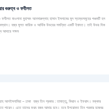
ার গুরুত্ব ও ফযীলত
যীলত মাওলানা মুহাম্মদ আনসারুল্লাহ হাসান ইসলামের মূল স্তম্ভসমূহের পঞ্চমটি হল
 অবস্থান। হজ্ব মূলত কায়িক ও আর্থিক উভয়ের সমন্বিত একটি ইবাদত। তাই উভয় দিক
ব আদায়ে সক্ষম
ওয়াহ আলইসলামিয়া – ঢাকা হজ্ব তিন প্রকার : তামাত্তু, কিরান ও ইফরাদ। মক্কার
 করতে পারেন। এতে তাদের ফরয হজ্ব আদায় হবে। তবে উপরোক্ত তিন প্রকার হজ্বের