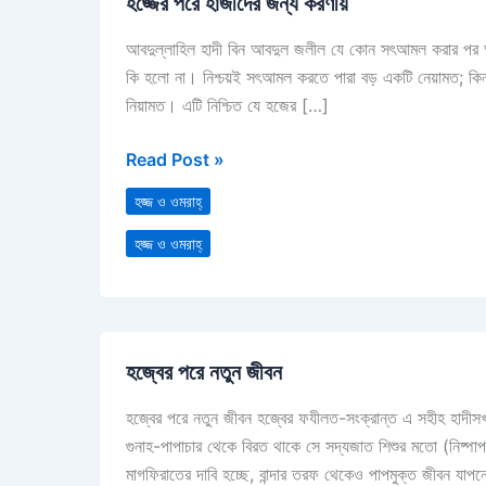
হজ্জের পরে হাজীদের জন্য করণীয়
পরে
হাজীদের
আবদুল্লাহিল হাদী বিন আবদুল জলীল যে কোন সৎআমল করার পর আম
জন্য
কি হলো না। নিশ্চয়ই সৎআমল করতে পারা বড় একটি নেয়ামত; কিন্তু
করণীয়
নিয়ামত। এটি নিশ্চিত যে হজের […]
Read Post »
হজ্জ ও ওমরাহ্‌
হজ্জ ও ওমরাহ্‌
হজ্বের
হজ্বের পরে নতুন জীবন
পরে
নতুন
হজ্বের পরে নতুন জীবন হজ্বের ফযীলত-সংক্রান্ত এ সহীহ হাদী
জীবন
গুনাহ-পাপাচার থেকে বিরত থাকে সে সদ্যজাত শিশুর মতো (নিষ্পা
মাগফিরাতের দাবি হচ্ছে, বান্দার তরফ থেকেও পাপমুক্ত জীবন যাপন