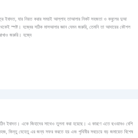
একমাত্র ইবাদত, যার নিয়ত করার সময়ই আল্লাহ তাআলার নিকট সহজতা ও কবুলের দুআ
েকেই স্পষ্ট। হজ্বের সঠিক মাসআলার জ্ঞান যেমন জরুরি, তেমনি তা আদায়ের কৌশল
 রাখাও জরুরি। হজ্বে
কটি কঠিন ইবাদত। একে জিহাদের সাথেও তুলনা করা হয়েছে। এ কারণে এতে ছওয়াবও বেশি
 কিন্তু যেহেতু এর জন্য সফর করতে হয় এবং পৃথিবীর সবচেয়ে বড় জমায়েত বিশেষ