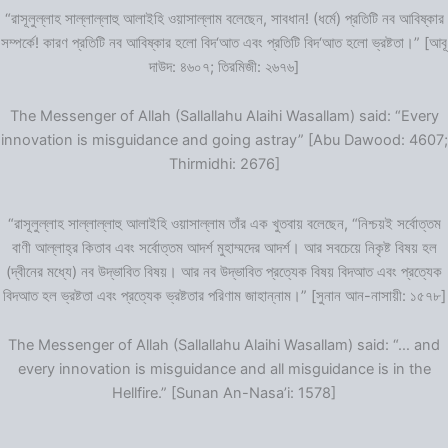
“রাসূলুল্লাহ সাল্লাল্লাহু আলাইহি ওয়াসাল্লাম বলেছেন, সাবধান! (ধর্মে) প্রতিটি নব আবিষ্কার
সম্পর্কে! কারণ প্রতিটি নব আবিষ্কার হলো বিদ‘আত এবং প্রতিটি বিদ‘আত হলো ভ্রষ্টতা।” [আবূ
দাউদ: ৪৬০৭; তিরমিজী: ২৬৭৬]
The Messenger of Allah (Sallallahu Alaihi Wasallam) said: “Every
innovation is misguidance and going astray” [Abu Dawood: 4607;
Thirmidhi: 2676]
“রাসূলুল্লাহ সাল্লাল্লাহু আলাইহি ওয়াসাল্লাম তাঁর এক খুতবায় বলেছেন, “নিশ্চয়ই সর্বোত্তম
বাণী আল্লাহ্‌র কিতাব এবং সর্বোত্তম আদর্শ মুহাম্মদের আদর্শ। আর সবচেয়ে নিকৃষ্ট বিষয় হল
(দ্বীনের মধ্যে) নব উদ্ভাবিত বিষয়। আর নব উদ্ভাবিত প্রত্যেক বিষয় বিদআত এবং প্রত্যেক
বিদআত হল ভ্রষ্টতা এবং প্রত্যেক ভ্রষ্টতার পরিণাম জাহান্নাম।” [সুনান আন-নাসায়ী: ১৫৭৮]
The Messenger of Allah (Sallallahu Alaihi Wasallam) said: “… and
every innovation is misguidance and all misguidance is in the
Hellfire.” [Sunan An-Nasa’i: 1578]