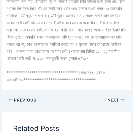
অনেককে দেখা যায়, ইহরামের প্রথম থেকেই ইযতিবা (বাম কাঁধের উপর চাদর রেখে ডান
বগলের নিচ দিয়ে নিয়ে পরিধান করা) করে থাকে এবং হালাল হওয়া পর্যন- এ অবস্থায়
থাকাকে শরয়ী হুকুম মনে করে। এটি ভুল। এভাবে নামায পড়লে নামায মাকরূহ হবে।
আবার কেউ কেউ তাওয়াফের সময় ইযতিবা করে এবং এ অবস্থায় সায়ীও করে থাকে
এবং তাওয়াফের মতো সাঈতেও তা করা শরয়ী বিধান মনে করে। অথচ সাঈতে ইযতিবা’র
বিধান নেই। এমনকি সকল তাওয়াফেও এটি সুন্নত নয়; বরং যে তাওয়াফের পর সাঈ
করতে হয় শুধু সেই তাওয়াফেই ইযতিবা করতে হয়। সুতরাং নফল তাওয়াফে ইযতিবা
নেই। কেননা নফল তাওয়াফের পর সাঈ নেই।-ফাতাওয়া হিন্দিয়া ১/২২৫; মানাসিক
মোল্লা আলী কারী পৃ. ১২৯; আলমুগনী ইবনে কুদামা ৫/২১৭
***********************************সৌজন্যেঃ- মাসিক
আলকাউসার***********************************
PREVIOUS
NEXT
Related Posts