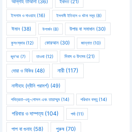
আল্লাহ তাআলা
(36)
ইবাদত
(21)
ইসলাম ও দাওয়াহ
(16)
ইসলামী ইতিহাস ও ঘটনা সমূহ
(8)
ঈমান
(38)
উপায় বা সমাধান
(30)
উপার্জন
(8)
কোরআন
(30)
কুসংস্কার
(12)
জান্নাত
(10)
দিবস ও উৎসব
(21)
জুম'আ
(7)
তাওবা
(12)
নারী
(117)
দোয়া ও যিকির
(48)
নাসীহাহ (দ্বীনি পরামর্শ)
(49)
পবিত্রতা-ওযু-গোসল এবং তায়াম্মুম
(14)
পরিধান বস্তু
(14)
পরিবার ও দাম্পত্য
(104)
পর্দা
(11)
পাপ বা গুনাহ
(58)
পুরুষ
(70)