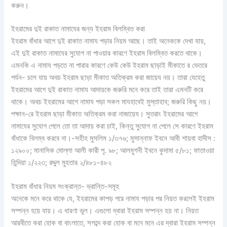
করুন।
ইহরামের দুই রাকাত নামাযের জন্য ইহরাম বিলম্বিত করা
ইহরাম বাঁধার আগে দুই রাকাত নামায পড়ার নিয়ম আছে। তাই অনেককে দেখা যায়,
এই দুই রাকাত নামাযের সুযোগ না পাওয়ার কারণে ইহরাম বিলম্বিত করতে থাকে।
এমনকি এ নামায পড়তে না পারার কারণে কেউ কেউ ইহরাম ছাড়াই মীকাতে র ভেতরে
পর্যন- চলে যায় অথচ ইহরাম ছাড়া মীকাত অতিক্রম করা জায়েয নয়। তারা যেহেতু
ইহরামের আগে দুই রাকাত নামায আদায়কে জরুরি মনে করে তাই তারা এমনটি করে
থাকে। অথচ ইহরামের আগে নামায পড়া সকল মাযহাবেই মুস্তাহাব; জরুরি কিছু নয়।
পক্ষান-রে ইহরাম ছাড়া মীকাত অতিক্রম করা নাজায়েয। সুতরাং ইহরামের আগে
নামাযের সুযোগ পেলে তো তা আদায় করা চাই, কিন্তু সুযোগ না পেলে সে কারণে ইহরাম
বাঁধাকে বিলম্ব করবে না।-সহীহ মুসলিম ১/৩৭৬; মুসান্নাফ ইবনে আবী শায়বা হাদীস :
১২৯০০; মানাসিক মোল্লা আলী কারী পৃ. ৯৮; আলমুগনী ইবনে কুদামা ৫/৮১; ফাতাওয়া
হিন্দিয়া ১/২২৩; রদ্দুল মুহতার ২/৪৮১-৪৮২
ইহরাম বাঁধার নিয়ম সংক্রান্ত- ভ্রান্তি-সমূহ
অনেকে মনে করে থাকে যে, ইহরামের কাপড় পরে নামায পড়ার পর নিয়ত করলেই ইহরাম
সম্পন্ন হয়ে যায়। এ ধারণা ভুল। এগুলো দ্বারা ইহরাম সম্পন্ন হয় না। নিয়ত
আরবীতে করা হোক বা বাংলাতে, সশব্দে করা হোক বা মনে মনে এর দ্বারা ইহরাম সম্পন্ন