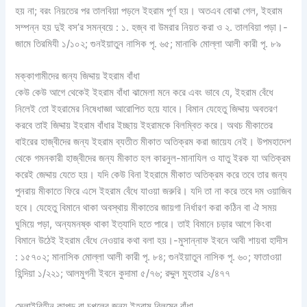
হয় না; বরং নিয়তের পর তালবিয়া পড়লে ইহরাম পূর্ণ হয়। অতএব বোঝা গেল, ইহরাম
সম্পন্ন হয় দুই বস’র সমন্বয়ে : ১. হজ্ব বা উমরার নিয়ত করা ও ২. তালবিয়া পড়া।-
জামে তিরমিযী ১/১০২; গুনইয়াতুন নাসিক পৃ. ৬৫; মানাকি মোল্লা আলী কারী পৃ. ৮৯
মক্কাগামীদের জন্য জিদ্দায় ইহরাম বাঁধা
কেউ কেউ আগে থেকেই ইহরাম বাঁধা ঝামেলা মনে করে এবং ভাবে যে, ইহরাম বেঁধে
নিলেই তো ইহরামের নিষেধাজ্ঞা আরোপিত হয়ে যাবে। বিমান যেহেতু জিদ্দায় অবতরণ
করবে তাই জিদ্দায় ইহরাম বাঁধার ইচ্ছায় ইহরামকে বিলম্বিত করে। অথচ মীকাতের
বাইরের হাজ্বীদের জন্য ইহরাম ব্যতীত মীকাত অতিক্রম করা জায়েয নেই। উপমহাদেশ
থেকে গমনকারী হাজ্বীদের জন্য মীকাত হল কারনুল-মানাযিল ও যাতু ইরক যা অতিক্রম
করেই জেদ্দায় যেতে হয়। যদি কেউ বিনা ইহরামে মীকাত অতিক্রম করে তবে তার জন্য
পুনরায় মীকাতে ফিরে এসে ইহরাম বেঁধে যাওয়া জরুরি। যদি তা না করে তবে দম ওয়াজিব
হবে। যেহেতু বিমানে থাকা অবস্থায় মীকাতের জায়গা নির্ধারণ করা কঠিন বা ঐ সময়
ঘুমিয়ে পড়া, অন্যমনষ্ক থাকা ইত্যাদি হতে পারে। তাই বিমানে চড়ার আগে কিংবা
বিমানে উঠেই ইহরাম বেঁধে নেওয়ার কথা বলা হয়।-মুসান্নাফ ইবনে আবী শায়বা হাদীস
: ১৫৭০২; মানাসিক মোল্লা আলী কারী পৃ. ৮৪; গুনইয়াতুন নাসিক পৃ. ৬০; ফাতাওয়া
হিন্দিয়া ১/২২১; আলমুগনী ইবনে কুদামা ৫/৭৬; রদ্দুল মুহতার ২/৪৭৭
সেলাইবিহীন কাপড় বা চপ্পলের জন্য ইহরাম বিলম্বে বাঁধা