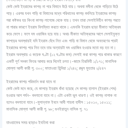
কেউ কেউ ইহরামের কাপড় না পরে বিমানে উঠে যায়। অথবা মদীনা থেকে গাড়িতে উঠে
পড়ে। এরপর যখন গাড়ি বা বিমানের মধ্যে পরিধানের কাপড় বদলিয়ে ইহরামের কাপড়
পরা কষ্টকর হয় কিংবা কাপড় লাগেজে থেকে যায়। তখন তারা সেলাইবিহীন কাপড় পরতে
না পারার কারণে ইহরাম বিলম্বিত করতে থাকে। এমনকি ইহরাম ছাড়া মীকাত অতিক্রম
করে ফেলে। ফলে দম ওয়াজিব হয়ে যায়। অথচ মীকাত অতিক্রমের আগে সেলাইযুক্ত
কাপড়ের অবস্থায়ই যদি ইহরাম বেঁধে নিত এবং গাড়ি বা বিমান থেকে অবতরণের পরেই
ইহরামের কাপড় পরে নিত তবে তার অন্যায়টা দম ওয়াজিব হওয়ার মতো বড় হত না।
ইহরাম অবস্থায় এ কয়েক ঘণ্টা (১২ ঘণ্টার কম) সেলাই করা কাপড় পরে থাকার কারণে
একটি পূর্ণ সদকা ফিতর আদায় করে দিলেই চলত।-জামে তিরমিযী ১/১৭১; মানাসিক
মোল্লা আলী কারী পৃ. ৩০০; ফাতাওয়া হিন্দিয়া ১/২৪২; রদ্দুল মুহতার ২/৫৪৭
ইহরামের কাপড় পরিবর্তন করা যাবে না
কেউ কেউ মনে করে, যে কাপড়ে ইহরাম বাঁধা হয়েছে সে কাপড় হালাল (ইহরাম শেষ)
হওয়ার আগ পর্যন- বদলানো যাবে না। এটা একটা ভুল ধারণা। ওই কাপড় নাপাক না
হলেও বদলানো যাবে।-মুসান্নাফ ইবনে আবী শায়বা হাদীস : ১৫০১০, ১৫০১১;
মানাসিক মোল্লা আলী কারী পৃ. ৯৮; গুনইয়াতুন নাসিক পৃ. ৭১
তাওয়াফের সময় ছাড়াও ইযতিবা করা