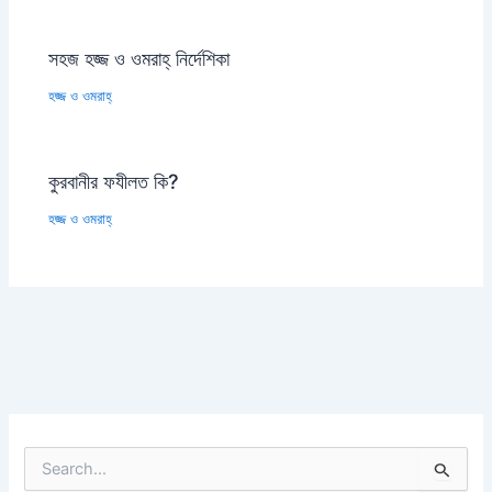
সহজ হজ্জ ও ওমরাহ্‌ নির্দেশিকা
হজ্জ ও ওমরাহ্‌
কুরবানীর ফযীলত কি?
হজ্জ ও ওমরাহ্‌
S
e