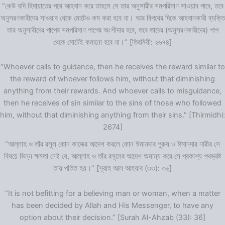
“কেউ যদি হিদায়াতের পথে আহবান করে তাহলে সে তার অনুসারীর সমপরিমাণ সাওয়াব পাবে, তবে
অনুসরণকারীদের সাওয়াব থেকে মোটেও কম করা হবে না। আর বিপথের দিকে আহবানকারী ব্যক্তি
তার অনুসারীদের পাপের সমপরিমাণ পাপের অংশীদার হবে, তবে তাদের (অনুসরণকারীদের) পাপ
থেকে মোটেই কমানো হবে না।” [তিরমিযী: ২৬৭৪]
“Whoever calls to guidance, then he receives the reward similar to
the reward of whoever follows him, without that diminishing
anything from their rewards. And whoever calls to misguidance,
then he receives of sin similar to the sins of those who followed
him, without that diminishing anything from their sins.” [Thirmidhi:
2674]
“আল্লাহ ও তাঁর রসূল কোন কাজের আদেশ করলে কোন ঈমানদার পুরুষ ও ঈমানদার নারীর সে
বিষয়ে ভিন্ন ক্ষমতা নেই যে, আল্লাহ ও তাঁর রসূলের আদেশ অমান্য করে সে প্রকাশ্য পথভ্রষ্ট
তায় পতিত হয়।” [সূরাহ আল আহযাব (৩৩): ৩৬]
“It is not befitting for a believing man or woman, when a matter
has been decided by Allah and His Messenger, to have any
option about their decision.” [Surah Al-Ahzab (33): 36]