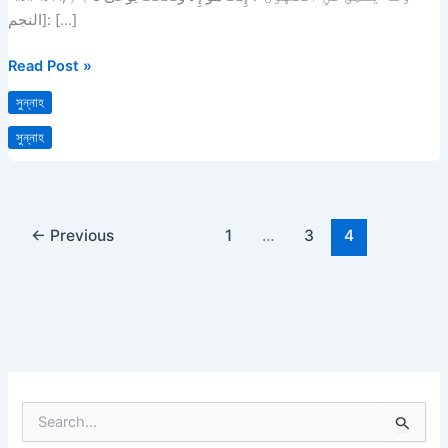
কিছু
[النجم: […]
আদব
প্রসঙ্গে
Read Post »
সুন্নাহ
সুন্নাহ
←
Previous
1
…
3
4
S
e