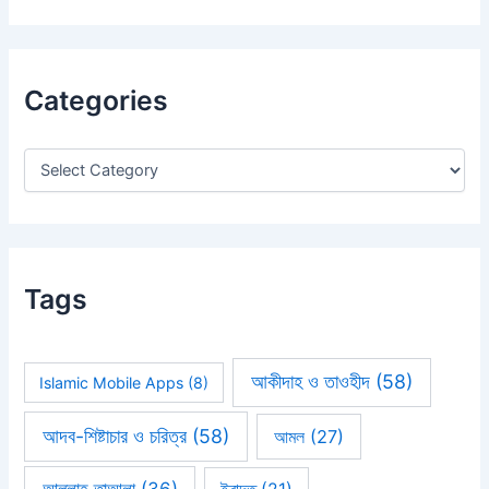
a
r
c
h
Categories
f
o
r
:
Tags
আকীদাহ ও তাওহীদ
(58)
Islamic Mobile Apps
(8)
আদব-শিষ্টাচার ও চরিত্র
(58)
আমল
(27)