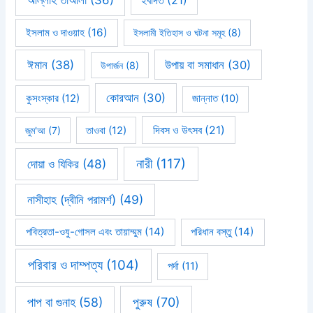
আল্লাহ তাআলা
(36)
ইবাদত
(21)
ইসলাম ও দাওয়াহ
(16)
ইসলামী ইতিহাস ও ঘটনা সমূহ
(8)
ঈমান
(38)
উপায় বা সমাধান
(30)
উপার্জন
(8)
কোরআন
(30)
কুসংস্কার
(12)
জান্নাত
(10)
দিবস ও উৎসব
(21)
জুম'আ
(7)
তাওবা
(12)
নারী
(117)
দোয়া ও যিকির
(48)
নাসীহাহ (দ্বীনি পরামর্শ)
(49)
পবিত্রতা-ওযু-গোসল এবং তায়াম্মুম
(14)
পরিধান বস্তু
(14)
পরিবার ও দাম্পত্য
(104)
পর্দা
(11)
পাপ বা গুনাহ
(58)
পুরুষ
(70)