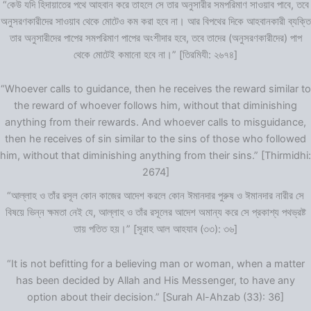
“কেউ যদি হিদায়াতের পথে আহবান করে তাহলে সে তার অনুসারীর সমপরিমাণ সাওয়াব পাবে, তবে
অনুসরণকারীদের সাওয়াব থেকে মোটেও কম করা হবে না। আর বিপথের দিকে আহবানকারী ব্যক্তি
তার অনুসারীদের পাপের সমপরিমাণ পাপের অংশীদার হবে, তবে তাদের (অনুসরণকারীদের) পাপ
থেকে মোটেই কমানো হবে না।” [তিরমিযী: ২৬৭৪]
“Whoever calls to guidance, then he receives the reward similar to
the reward of whoever follows him, without that diminishing
anything from their rewards. And whoever calls to misguidance,
then he receives of sin similar to the sins of those who followed
him, without that diminishing anything from their sins.” [Thirmidhi:
2674]
“আল্লাহ ও তাঁর রসূল কোন কাজের আদেশ করলে কোন ঈমানদার পুরুষ ও ঈমানদার নারীর সে
বিষয়ে ভিন্ন ক্ষমতা নেই যে, আল্লাহ ও তাঁর রসূলের আদেশ অমান্য করে সে প্রকাশ্য পথভ্রষ্ট
তায় পতিত হয়।” [সূরাহ আল আহযাব (৩৩): ৩৬]
“It is not befitting for a believing man or woman, when a matter
has been decided by Allah and His Messenger, to have any
option about their decision.” [Surah Al-Ahzab (33): 36]