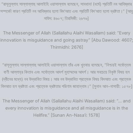
“রাসূলুল্লাহ সাল্লাল্লাহু আলাইহি ওয়াসাল্লাম বলেছেন, সাবধান! (ধর্মে) প্রতিটি নব আবিষ্কার
সম্পর্কে! কারণ প্রতিটি নব আবিষ্কার হলো বিদ‘আত এবং প্রতিটি বিদ‘আত হলো ভ্রষ্টতা।” [আবূ
দাউদ: ৪৬০৭; তিরমিজী: ২৬৭৬]
The Messenger of Allah (Sallallahu Alaihi Wasallam) said: “Every
innovation is misguidance and going astray” [Abu Dawood: 4607;
Thirmidhi: 2676]
“রাসূলুল্লাহ সাল্লাল্লাহু আলাইহি ওয়াসাল্লাম তাঁর এক খুতবায় বলেছেন, “নিশ্চয়ই সর্বোত্তম
বাণী আল্লাহ্‌র কিতাব এবং সর্বোত্তম আদর্শ মুহাম্মদের আদর্শ। আর সবচেয়ে নিকৃষ্ট বিষয় হল
(দ্বীনের মধ্যে) নব উদ্ভাবিত বিষয়। আর নব উদ্ভাবিত প্রত্যেক বিষয় বিদআত এবং প্রত্যেক
বিদআত হল ভ্রষ্টতা এবং প্রত্যেক ভ্রষ্টতার পরিণাম জাহান্নাম।” [সুনান আন-নাসায়ী: ১৫৭৮]
The Messenger of Allah (Sallallahu Alaihi Wasallam) said: “… and
every innovation is misguidance and all misguidance is in the
Hellfire.” [Sunan An-Nasa’i: 1578]