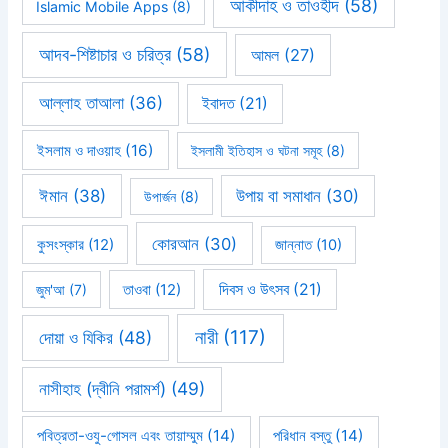
আকীদাহ ও তাওহীদ
(58)
Islamic Mobile Apps
(8)
আদব-শিষ্টাচার ও চরিত্র
(58)
আমল
(27)
আল্লাহ তাআলা
(36)
ইবাদত
(21)
ইসলাম ও দাওয়াহ
(16)
ইসলামী ইতিহাস ও ঘটনা সমূহ
(8)
ঈমান
(38)
উপায় বা সমাধান
(30)
উপার্জন
(8)
কোরআন
(30)
কুসংস্কার
(12)
জান্নাত
(10)
দিবস ও উৎসব
(21)
জুম'আ
(7)
তাওবা
(12)
নারী
(117)
দোয়া ও যিকির
(48)
নাসীহাহ (দ্বীনি পরামর্শ)
(49)
পবিত্রতা-ওযু-গোসল এবং তায়াম্মুম
(14)
পরিধান বস্তু
(14)