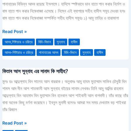
করার
পানাহারের বিভিন্ন আদব রয়েছে ইসলামে। হাদিসে স্পষ্টভাবে ডান হাতে পান করার নির্দেশ ও
নিষেধাজ্ঞা
বাম হাতে পান করার নিষেধাজ্ঞা এসেছে। নিম্নে এই ব্যাপারে সহীহ হাদীস সমূহ দেওয়া হলঃ
ও
বাম হাতে পান করার নিষেধাজ্ঞা সম্পর্কিত সহীহ হাদীস সমূহঃ ১) আবূ তাহির ও হারামালা
ডান
হাতে
Read Post »
পান
আদব,শিষ্টাচার ও চরিত্র
বিধি-বিধান
সুন্নাহ
হাদীস
করার
নির্দেশ
আদব-শিষ্টাচার ও চরিত্র
পানাহারের আদব
বিধি-বিধান
সুন্নাহ
হাদীস
সম্পর্কিত
সহীহ
কিতাব আস সুন্নাহ এর সানাদ কি সাহীহ?
কিতাব
হাদীস
আস
সমূহ
মূলঃ ডঃ আব্দুল্লাহ বিন সালেহ আল বাররাক। অনুবাদঃ আবু হাযম মুহাম্মাদ সাকিব চৌধুরী বিন
সুন্নাহ
শামস আদ দীন আশ শাতকানী আস সুন্নাহ বইয়ের সানাদ লেখকঃ তিনি আবু আব্দির রাহমান
এর
আব্দুল্লাহ বিন আহমাদ বিন মুহাম্মাদ বিন হানবাল আশ শাইবানী আল বাগদাদী। তাঁর কাছে তাঁর
সানাদ
বাবা অনেক কিছু বর্ণনা করেছেন। ইবনুল মুনাদী বলেনঃ আমরা সব সময় দেখতাম বড় শাইখরা
কি
তাঁর রিজাল
সাহীহ?
Read Post »