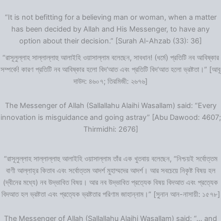
“It is not befitting for a believing man or woman, when a matter
has been decided by Allah and His Messenger, to have any
option about their decision.” [Surah Al-Ahzab (33): 36]
“রাসূলুল্লাহ সাল্লাল্লাহু আলাইহি ওয়াসাল্লাম বলেছেন, সাবধান! (ধর্মে) প্রতিটি নব আবিষ্কার
সম্পর্কে! কারণ প্রতিটি নব আবিষ্কার হলো বিদ‘আত এবং প্রতিটি বিদ‘আত হলো ভ্রষ্টতা।” [আবূ
দাউদ: ৪৬০৭; তিরমিজী: ২৬৭৬]
The Messenger of Allah (Sallallahu Alaihi Wasallam) said: “Every
innovation is misguidance and going astray” [Abu Dawood: 4607;
Thirmidhi: 2676]
“রাসূলুল্লাহ সাল্লাল্লাহু আলাইহি ওয়াসাল্লাম তাঁর এক খুতবায় বলেছেন, “নিশ্চয়ই সর্বোত্তম
বাণী আল্লাহ্‌র কিতাব এবং সর্বোত্তম আদর্শ মুহাম্মদের আদর্শ। আর সবচেয়ে নিকৃষ্ট বিষয় হল
(দ্বীনের মধ্যে) নব উদ্ভাবিত বিষয়। আর নব উদ্ভাবিত প্রত্যেক বিষয় বিদআত এবং প্রত্যেক
বিদআত হল ভ্রষ্টতা এবং প্রত্যেক ভ্রষ্টতার পরিণাম জাহান্নাম।” [সুনান আন-নাসায়ী: ১৫৭৮]
The Messenger of Allah (Sallallahu Alaihi Wasallam) said: “… and