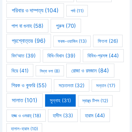
পরিবার ও দাম্পত্য
(104)
পর্দা
(11)
পাপ বা গুনাহ
(58)
পুরুষ
(70)
প্রশ্নোত্তর
(96)
ফিতনা
(26)
ফরজ-ওয়াজিব
(13)
বিবিধ-প্রসঙ্গ
(44)
বিদ’আত
(39)
বিধি-বিধান
(39)
রোজা ও রমজান
(84)
বিয়ে
(41)
মিথ্যা বলা
(8)
শিরক ও কুফরি
(55)
সচেতনতা
(32)
সন্তান
(17)
সালাত
(101)
সুন্নাহ
(31)
স্বাস্থ্য টিপস
(12)
হারাম
(44)
হাদীস
(33)
হজ্জ ও ওমরাহ্‌
(18)
হালাল-হারাম
(10)