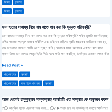
ফিকহ
সুন্নাহ
ফিকহ
সুন্নাহ
ডান হাতের সাহায্য নিয়ে বাম হাতে পান করা কি সুন্নত পরিপন্থী?
ডান
হাতের
ডান হাতের সাহায্য নিয়ে বাম হাতে পান করা কি সুন্নত পরিপন্থী? শাইখ মুফতি সানাউল্লাহ
সাহায্য
নজির আহমদ প্রশ্ন: আমার পরিচিত এক ভাইয়ের বাড়িতে প্রতি শুক্রবার আকিদার দরস হয়,
নিয়ে
তার দাওয়াতে সেখানে আমি অংশ গ্রহণ করি। খাবারের সময় আমাদের একজন বাম‎‎ হাতে
বাম
গ্লাস নিয়ে ডান হাতের তালুর উল্টো পিঠে রেখে পানি পান করছিল, উপস্থিত একজন তাকে বাঁ‎‎ধা
হাতে
পান
Read Post »
করা
প্রশ্নোত্তর
সুন্নাহ
কি
সুন্নত
প্রশ্নোত্তর
বাম হাতে পান করা
সুন্নাহ
পরিপন্থী?
আজ থেকেই রাসুলুল্লাহ সাল্লাল্লাহু আলাইহি ওয়া সাল্লাম কে অনুসরণ করুন
আজ
থেকেই
?⭕ আধুনিক যুগের ছেলেরা মনে করে… ⭕? ▶মাথার চুল বড় বড়/উচু না করলে স্মার্ট লাগে
রাসুলুল্লাহ