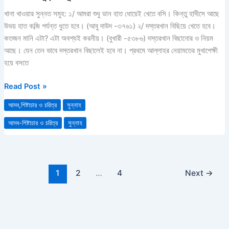
খাওয়ার
খানা খাওয়ার সুন্নত সমুহ: ১/ আমরা শুধু ডান হাত ধোয়েই খেতে বসি। কিন্তু হাদীসে আছে
সুন্নত
উভয় হাত কব্জি পর্যন্ত ধুতে হবে। (আবু দাউদ -৩৭৬১) ২/ দস্তরখান বিছিয়ে খেতে হবে।
সমুহ
কতজন মানি এটা? এটা অবশ্যই করনীয়। (বুখারী -৫৩৮৬) দস্তরখান বিছানোর ও নিয়ম
আছে। যেন তেন ভাবে দস্তরখান বিছালেই হবে না। প্রথমে আল্লাহর নেয়ামতের মুখাপেক্ষী
হয়ে বসতে
Read Post »
আদব,শিষ্টাচার ও চরিত্র
সুন্নাহ
আদব-শিষ্টাচার ও চরিত্র
সুন্নাহ
1
2
…
4
Next
→