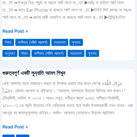
না…!!! ⏩টাখনুর নিচে প্যান্ট না পড়লে স্মার্ট লাগে না…!!! ▶দাড়ি না কাটলে স্মার্ট লাগে
সাল্লাল্লাহু
না…!!! ⏩কানে Ear Phone না থাকলে স্মার্ট লাগে না…!!! ▶টাইট ফিট কাপড় না পড়লে
আলাইহি
স্মার্ট লাগে না…!!! ⏩ভালো দামী মোবাইল না থাকলে স্মার্ট লাগে না…!!! ▶হিন্দি/ইংলিশ
ওয়া
সাল্লাম
Read Post »
কে
ঈমান
নাসীহাহ (দ্বীনি পরামর্শ)
সচেতনতা
সুন্নাহ
অনুসরণ
করুন
অনুসরণ
ঈমান
নাসীহাহ (দ্বীনি পরামর্শ)
সচেতনতা
সুন্নাহ
গুরুত্বপূর্ণ একটি সুন্নাতি আমল শিখুন
গুরুত্বপূর্ণ
একটি
কেউ আপনার সাথে সদাচারণ করলে বা উপকার করলে তার জন্য দো‘আ «جَزَاكَ اللَّهُ
সুন্নাতি
خَيْراً». (জাযা-কাল্লা-হু খাইরান)। “আল্লাহ আপনাকে উত্তম বিনিময় দান করুন।”
আমল
(তিরমিযী, হাদিস নং ২০৩৫। আরও দেখুন, সহীহুল জামে‘ ৬২৪৪; সহীহুত তিরমিযী,
শিখুন
২/২০০।) এর প্রতি উত্তরে সেই বেক্তিকে বলতে হবে অর্থাৎ উপকারকারী তখন বলবে- ওয়া
আংতুম ফা জাযাকুমুল্লাহু খাইরন। অর্থাৎ- আল্লাহ তোমাকেও উত্তম প্রতিদান
Read Post »