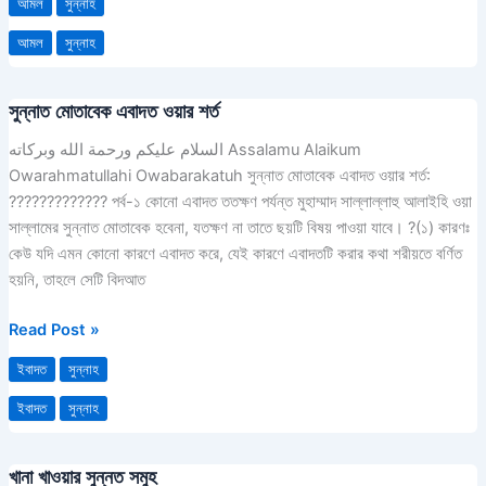
আমল
সুন্নাহ
আমল
সুন্নাহ
সুন্নাত মোতাবেক এবাদত ওয়ার শর্ত
সুন্নাত
মোতাবেক
السلام عليكم ورحمة الله وبركاته Assalamu Alaikum
এবাদত
Owarahmatullahi Owabarakatuh সুন্নাত মোতাবেক এবাদত ওয়ার শর্ত:
ওয়ার
????????????? পর্ব-১ কোনো এবাদত ততক্ষণ পর্যন্ত মুহাম্মাদ সাল্লাল্লাহু আলাইহি ওয়া
শর্ত
সাল্লামের সুন্নাত মোতাবেক হবেনা, যতক্ষণ না তাতে ছয়টি বিষয় পাওয়া যাবে। ?(১) কারণঃ
কেউ যদি এমন কোনো কারণে এবাদত করে, যেই কারণে এবাদতটি করার কথা শরীয়তে বর্ণিত
হয়নি, তাহলে সেটি বিদআত
Read Post »
ইবাদত
সুন্নাহ
ইবাদত
সুন্নাহ
খানা খাওয়ার সুন্নত সমুহ
খানা