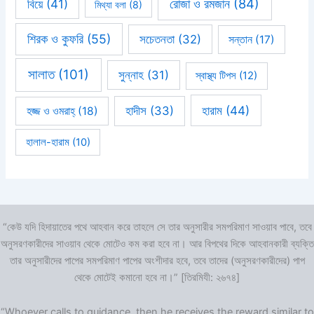
রোজা ও রমজান
(84)
বিয়ে
(41)
মিথ্যা বলা
(8)
শিরক ও কুফরি
(55)
সচেতনতা
(32)
সন্তান
(17)
সালাত
(101)
সুন্নাহ
(31)
স্বাস্থ্য টিপস
(12)
হারাম
(44)
হাদীস
(33)
হজ্জ ও ওমরাহ্‌
(18)
হালাল-হারাম
(10)
“কেউ যদি হিদায়াতের পথে আহবান করে তাহলে সে তার অনুসারীর সমপরিমাণ সাওয়াব পাবে, তবে
অনুসরণকারীদের সাওয়াব থেকে মোটেও কম করা হবে না। আর বিপথের দিকে আহবানকারী ব্যক্তি
তার অনুসারীদের পাপের সমপরিমাণ পাপের অংশীদার হবে, তবে তাদের (অনুসরণকারীদের) পাপ
থেকে মোটেই কমানো হবে না।” [তিরমিযী: ২৬৭৪]
“Whoever calls to guidance, then he receives the reward similar to