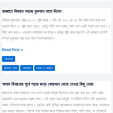
72)
রমজানে কিভাবে সহজে কুরআন খতম দিবেন
রমজানে
…
কিভাবে
বস্তুতঃ
পবিত্র কুরআনে প্রায় ৬০০+ পৃষ্ঠা আছে। যদি এই ৬০০ কে ৩০ দিন দিয়ে ভাগ করা যায়
সহজে
চক্ষু
তাহলে দিনে ২০ পৃষ্ঠা ভাগে পড়ে। একটু কঠিন মনে হচ্ছে, তাই না? এখনি সহজ মনে হবে। ৫
কুরআন
তো
দিয়ে ভাগ করে ৫ ওয়াক্ত নামাজের পর মাত্র ৪ (চার) পৃষ্ঠা করে পড়লেই এই রমজান মাসেই
খতম
অন্ধ
সম্পূর্ণ কুরআন পড়া হয়ে যাবে ইনশাআল্লাহ।
দিবেন
হয়
না,
Read Post »
কিন্তু
কোরআন
বক্ষ
স্থিত
কুরআন খতম
কোরআন
রোজা ও রমজান
অন্তরই
অন্ধ
সালাম ফিরানোর পূর্বে পড়ার জন্য কোরআন থেকে নেওয়া কিছু দোয়া
সালাম
হয়।
ফিরানোর
(Al-
প্রত্যেক ফরয নামাযের শেষ অংশে (দুয়া মাসুরা হিসেবে) যেই দুয়া করা হয়, সেটা হচ্ছে
পূর্বে
Hajj
আরেকটা দুয়া কবুলের শ্রেষ্ঠ সময়। এই সময় ‘দুয়া মাসুরা’ বা হাদীসে বর্ণিত যেই দুয়াগুলো
পড়ার
22:
আছে সেইগুলো করা ভালো। এছাড়া কেউ দুনিয়া আখেরাতের কল্যানের জন্য অন্য যেকোনো
জন্য
46)
দুয়া করতে পারবেন। বিশেষ করে নিজের জন্য নিজের মাতা-পিতা, ভাই-বোন, বা যেকোনো