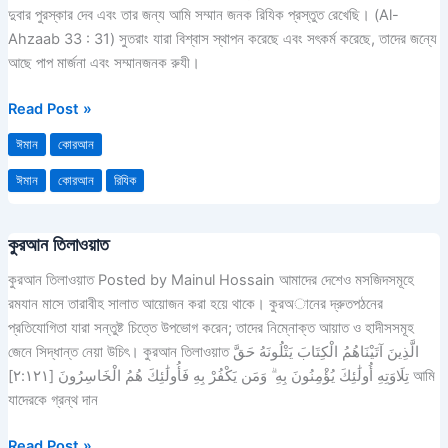
দুবার পুরস্কার দেব এবং তার জন্য আমি সম্মান জনক রিযিক প্রস্তুত রেখেছি। (Al-
Ahzaab 33 : 31) সুতরাং যারা বিশ্বাস স্থাপন করেছে এবং সৎকর্ম করেছে, তাদের জন্যে
আছে পাপ মার্জনা এবং সম্মানজনক রুযী।
Read Post »
ঈমান
কোরআন
ঈমান
কোরআন
রিযিক
কুরআন তিলাওয়াত
কুরআন
তিলাওয়াত
কুরআন তিলাওয়াত Posted by Mainul Hossain আমাদের দেশেও মসজিদসমূহে
রমযান মাসে তারাবীহ সালাত আয়োজন করা হয়ে থাকে। কুরঅানের দ্রুতপঠনের
প্রতিযোগিতা যারা সন্তুষ্ট চিত্তে উপভোগ করেন; তাদের নিম্নোক্ত আয়াত ও হাদীসসমূহ
জেনে সিদ্ধান্ত নেয়া উচিৎ। কুরআন তিলাওয়াত الَّذِينَ آتَيْنَاهُمُ الْكِتَابَ يَتْلُونَهُ حَقَّ
تِلَاوَتِهِ أُولَٰئِكَ يُؤْمِنُونَ بِهِ ۗ وَمَن يَكْفُرْ بِهِ فَأُولَٰئِكَ هُمُ الْخَاسِرُونَ [٢:١٢١] আমি
যাদেরকে গ্রন্থ দান
Read Post »