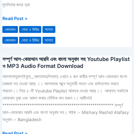
কোরআন
মুসলিমের জন্য দুয়া
থেকে
নেওয়া
Read Post »
কিছু
কোরআন
দোয়া ও যিকির
সালাত
দোয়া
কোরআন
দোয়া ও যিকির
সালাত
সম্পূর্ণ আল-কোরআন আরবি এবং বাংলা অনুবাদ সহ Youtube Playlist
সম্পূর্ণ
ও MP3 Audio Format Download
আল-
কোরআন
আসসালামুয়ালাইকুম,,,আলহামদুলিল্লাহ্‌ এখানে ৫ জন কারীর সম্পূর্ণ আল-কোরআন বাংলা
আরবি
তরজমা সহ দেওয়া আছে ।। আপনাদের পছন্দ অনুযায়ী শুনতে এবং ডাউনলোড করতে
এবং
পারবেন।। নিচে ৫-টি Youtube Playlist আকারে দেওয়া আছে।। আল্লাহ সবাইকে
বাংলা
কোরআন বুঝা এবং আমল করার তৌফিক দান করুন।। আমীন!!!
অনুবাদ
***************************************************** সম্পূর্ণ
সহ
আল-কোরআন আরবি এবং বাংলা অনুবাদ সহ। পাঠক :- Mishary Rashid Alafasy
Youtube
অনুবাদ :- Bangladesh
Playlist
ও
Read Post »