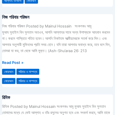
আল্লাহ তাআলা
কোরআন
নিজ পরিবার পরিজন
নিজ
পরিবার
নিজ পরিবার পরিজন Posted by Mainul Hossain সংকলকঃ আবূ
পরিজন
মুআয সুহাইল বিন সুলতান অতএব, আপনি আল্লাহর সাথে অন্য উপাস্যকে আহবান করবেন
না। করলে শাস্তিতে পতিত হবেন। আপনি নিকটতম আত্মীয়দেরকে সতর্ক করে দিন। এবং
আপনার অনুসারী মুমিনদের প্রতি সদয় হোন। যদি তারা আপনার অবাধ্য করে, তবে বলে দিন,
তোমরা যা কর, তা থেকে আমি মুক্ত। (Ash-Shu’araa 26: 213
Read Post »
কোরআন
পরিবার ও দাম্পত্য
কোরআন
পরিবার ও দাম্পত্য
রিযিক
রিযিক
রিযিক Posted by Mainul Hossain সংকলকঃ আবূ মুআয সুহাইল বিন সুলতান
তোমাদের মধ্যে যে কেউ আল্লাহ ও তাঁর রসূলের অনুগত হবে এবং সৎকর্ম করবে, আমি তাকে