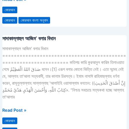
MP3
কোরআন
Audio
Format
কোরআন
কোরআন বাংলা অনুবাদ
Download
সাদাকাল্লাহুল আজিম’ বলার বিধান
সাদাকাল্লাহুল
আজিম’
সাদাকাল্লাহুল আজিম’ বলার বিধান
বলার
===========================================
বিধান
======================= কতিপয় কারি কুরআনুল কারিম তিলাওয়াত
শেষে صَدَقَ اللهُ الْعَظِيْمُ বলেন।[1] এরূপ বলার কোনো ভিত্তি নেই। এতে সন্দেহ নেই
যে, আল্লাহ তা‘আলা সত্যবাদী, তার কালাম চিরসত্য। ইমাম নাসাঈ রাহিমাহুল্লাহ বর্ণনা
করেন, রাসূলুল্লাল্লাহ সাল্লাল্লাহু ‘আলাইহি ওয়াসাল্লাম বলতেন: ((إِنَّ أَصْدَقَ الْحَدِيثِ
كِتَابُ اللَّهِ، وَأَحْسَنَ الْهَدْيِ هَدْيُ مُحَمَّدٍ». “নিশ্চয় সবচেয়ে সত্যকথা হচ্ছে আল্লাহ
তা‘আলার
Read Post »
কোরআন