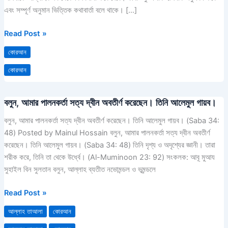
বিশ্বাসকারী
এবং সম্পূর্ণ অনুমান ভিত্তিক কথাবার্তা বলে থাকে। […]
নয়
Read Post »
কোরআন
কোরআন
বলুন, আমার পালনকর্তা সত্য দ্বীন অবতীর্ণ করেছেন। তিনি আলেমুল গায়ব।
বলুন,
আমার
বলুন, আমার পালনকর্তা সত্য দ্বীন অবতীর্ণ করেছেন। তিনি আলেমুল গায়ব। (Saba 34:
পালনকর্তা
48) Posted by Mainul Hossain বলুন, আমার পালনকর্তা সত্য দ্বীন অবতীর্ণ
সত্য
করেছেন। তিনি আলেমুল গায়ব। (Saba 34: 48) তিনি দৃশ্য ও অদৃশ্যের জ্ঞানী। তারা
দ্বীন
শরীক করে, তিনি তা থেকে উর্ধ্বে। (Al-Muminoon 23: 92) সংকলক: আবূ মুআয
অবতীর্ণ
সুহাইল বিন সুলতান বলুন, আল্লাহ ব্যতীত নভোমন্ডল ও ভূমন্ডলে
করেছেন।
তিনি
Read Post »
আলেমুল
আল্লাহ তাআলা
কোরআন
গায়ব।