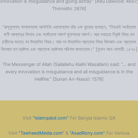
innovation is misguidance and going astray” [Abu Dawood: 4607;
Thirmidhi: 2676]
“রাসূলুল্লাহ সাল্লাল্লাহু আলাইহি ওয়াসাল্লাম তাঁর এক খুতবায় বলেছেন, “নিশ্চয়ই সর্বোত্তম
বাণী আল্লাহ্‌র কিতাব এবং সর্বোত্তম আদর্শ মুহাম্মদের আদর্শ। আর সবচেয়ে নিকৃষ্ট বিষয় হল
(দ্বীনের মধ্যে) নব উদ্ভাবিত বিষয়। আর নব উদ্ভাবিত প্রত্যেক বিষয় বিদআত এবং প্রত্যেক
বিদআত হল ভ্রষ্টতা এবং প্রত্যেক ভ্রষ্টতার পরিণাম জাহান্নাম।” [সুনান আন-নাসায়ী: ১৫৭৮]
The Messenger of Allah (Sallallahu Alaihi Wasallam) said: “… and
every innovation is misguidance and all misguidance is in the
Hellfire.” [Sunan An-Nasa’i: 1578]
Visit
“Islamqabd.com”
For Bangla Islamic QA
Visit
“TawheedMedia.com”
&
“AsadRony.com”
For Various