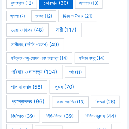
কোরআন
(30)
কুসংস্কার
(12)
জান্নাত
(10)
দিবস ও উৎসব
(21)
জুম'আ
(7)
তাওবা
(12)
নারী
(117)
দোয়া ও যিকির
(48)
নাসীহাহ (দ্বীনি পরামর্শ)
(49)
পবিত্রতা-ওযু-গোসল এবং তায়াম্মুম
(14)
পরিধান বস্তু
(14)
পরিবার ও দাম্পত্য
(104)
পর্দা
(11)
পাপ বা গুনাহ
(58)
পুরুষ
(70)
প্রশ্নোত্তর
(96)
ফিতনা
(26)
ফরজ-ওয়াজিব
(13)
বিবিধ-প্রসঙ্গ
(44)
বিদ’আত
(39)
বিধি-বিধান
(39)