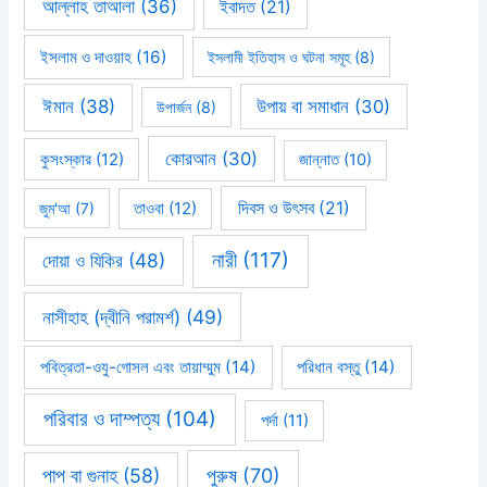
আল্লাহ তাআলা
(36)
ইবাদত
(21)
ইসলাম ও দাওয়াহ
(16)
ইসলামী ইতিহাস ও ঘটনা সমূহ
(8)
ঈমান
(38)
উপায় বা সমাধান
(30)
উপার্জন
(8)
কোরআন
(30)
কুসংস্কার
(12)
জান্নাত
(10)
দিবস ও উৎসব
(21)
জুম'আ
(7)
তাওবা
(12)
নারী
(117)
দোয়া ও যিকির
(48)
নাসীহাহ (দ্বীনি পরামর্শ)
(49)
পবিত্রতা-ওযু-গোসল এবং তায়াম্মুম
(14)
পরিধান বস্তু
(14)
পরিবার ও দাম্পত্য
(104)
পর্দা
(11)
পাপ বা গুনাহ
(58)
পুরুষ
(70)