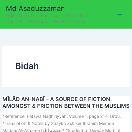
C
Skip
Md Asaduzzaman
a
to
t
Digital Marketer . Proofreader . Transcriber .
content
e
Translator . SEO Expert . WordPress Expert
g
o
r
i
e
s
Bidah
MĪLĀD AN-NABĪ – A SOURCE OF FICTION
MĪLĀD
AMONGST & FRICTION BETWEEN THE MUSLIMS
AN-
NABĪ
*Reference: Fatāwā Naḏhīrīyyah, Volume 1, page 214, Urdu._
–
*Translation & Notes by Shaykh Zulfiker Ibrahim Memon
A
Madani Al-Atharee [حفظه الله]* *Student of Deputy Mufti of