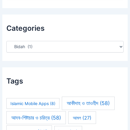
a
r
c
h
Categories
f
o
r
:
Tags
আকীদাহ ও তাওহীদ
(58)
Islamic Mobile Apps
(8)
আদব-শিষ্টাচার ও চরিত্র
(58)
আমল
(27)