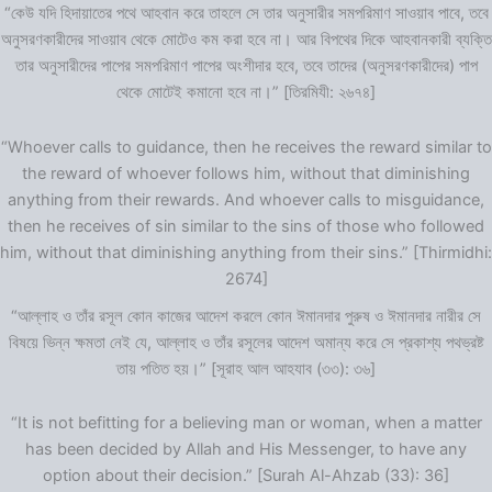
“কেউ যদি হিদায়াতের পথে আহবান করে তাহলে সে তার অনুসারীর সমপরিমাণ সাওয়াব পাবে, তবে
অনুসরণকারীদের সাওয়াব থেকে মোটেও কম করা হবে না। আর বিপথের দিকে আহবানকারী ব্যক্তি
তার অনুসারীদের পাপের সমপরিমাণ পাপের অংশীদার হবে, তবে তাদের (অনুসরণকারীদের) পাপ
থেকে মোটেই কমানো হবে না।” [তিরমিযী: ২৬৭৪]
“Whoever calls to guidance, then he receives the reward similar to
the reward of whoever follows him, without that diminishing
anything from their rewards. And whoever calls to misguidance,
then he receives of sin similar to the sins of those who followed
him, without that diminishing anything from their sins.” [Thirmidhi:
2674]
“আল্লাহ ও তাঁর রসূল কোন কাজের আদেশ করলে কোন ঈমানদার পুরুষ ও ঈমানদার নারীর সে
বিষয়ে ভিন্ন ক্ষমতা নেই যে, আল্লাহ ও তাঁর রসূলের আদেশ অমান্য করে সে প্রকাশ্য পথভ্রষ্ট
তায় পতিত হয়।” [সূরাহ আল আহযাব (৩৩): ৩৬]
“It is not befitting for a believing man or woman, when a matter
has been decided by Allah and His Messenger, to have any
option about their decision.” [Surah Al-Ahzab (33): 36]