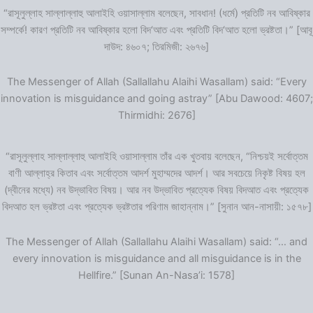
“রাসূলুল্লাহ সাল্লাল্লাহু আলাইহি ওয়াসাল্লাম বলেছেন, সাবধান! (ধর্মে) প্রতিটি নব আবিষ্কার
সম্পর্কে! কারণ প্রতিটি নব আবিষ্কার হলো বিদ‘আত এবং প্রতিটি বিদ‘আত হলো ভ্রষ্টতা।” [আবূ
দাউদ: ৪৬০৭; তিরমিজী: ২৬৭৬]
The Messenger of Allah (Sallallahu Alaihi Wasallam) said: “Every
innovation is misguidance and going astray” [Abu Dawood: 4607;
Thirmidhi: 2676]
“রাসূলুল্লাহ সাল্লাল্লাহু আলাইহি ওয়াসাল্লাম তাঁর এক খুতবায় বলেছেন, “নিশ্চয়ই সর্বোত্তম
বাণী আল্লাহ্‌র কিতাব এবং সর্বোত্তম আদর্শ মুহাম্মদের আদর্শ। আর সবচেয়ে নিকৃষ্ট বিষয় হল
(দ্বীনের মধ্যে) নব উদ্ভাবিত বিষয়। আর নব উদ্ভাবিত প্রত্যেক বিষয় বিদআত এবং প্রত্যেক
বিদআত হল ভ্রষ্টতা এবং প্রত্যেক ভ্রষ্টতার পরিণাম জাহান্নাম।” [সুনান আন-নাসায়ী: ১৫৭৮]
The Messenger of Allah (Sallallahu Alaihi Wasallam) said: “… and
every innovation is misguidance and all misguidance is in the
Hellfire.” [Sunan An-Nasa’i: 1578]