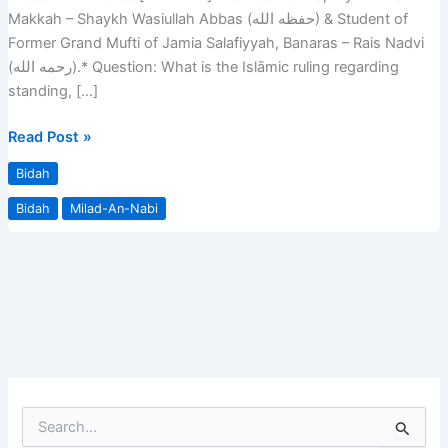
SOURCE
Makkah – Shaykh Wasiullah Abbas (حفظه الله) & Student of
OF
Former Grand Mufti of Jamia Salafiyyah, Banaras – Rais Nadvi
FICTION
(رحمه الله).* Question: What is the Islāmic ruling regarding
AMONGST
standing, […]
&
FRICTION
Read Post »
BETWEEN
Bidah
THE
MUSLIMS
Bidah
Milad-An-Nabi
S
e