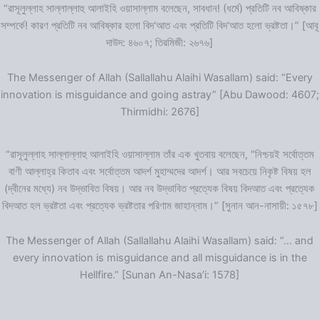
“রাসূলুল্লাহ সাল্লাল্লাহু আলাইহি ওয়াসাল্লাম বলেছেন, সাবধান! (ধর্মে) প্রতিটি নব আবিষ্কার
সম্পর্কে! কারণ প্রতিটি নব আবিষ্কার হলো বিদ‘আত এবং প্রতিটি বিদ‘আত হলো ভ্রষ্টতা।” [আবূ
দাউদ: ৪৬০৭; তিরমিজী: ২৬৭৬]
The Messenger of Allah (Sallallahu Alaihi Wasallam) said: “Every
innovation is misguidance and going astray” [Abu Dawood: 4607;
Thirmidhi: 2676]
“রাসূলুল্লাহ সাল্লাল্লাহু আলাইহি ওয়াসাল্লাম তাঁর এক খুতবায় বলেছেন, “নিশ্চয়ই সর্বোত্তম
বাণী আল্লাহ্‌র কিতাব এবং সর্বোত্তম আদর্শ মুহাম্মদের আদর্শ। আর সবচেয়ে নিকৃষ্ট বিষয় হল
(দ্বীনের মধ্যে) নব উদ্ভাবিত বিষয়। আর নব উদ্ভাবিত প্রত্যেক বিষয় বিদআত এবং প্রত্যেক
বিদআত হল ভ্রষ্টতা এবং প্রত্যেক ভ্রষ্টতার পরিণাম জাহান্নাম।” [সুনান আন-নাসায়ী: ১৫৭৮]
The Messenger of Allah (Sallallahu Alaihi Wasallam) said: “… and
every innovation is misguidance and all misguidance is in the
Hellfire.” [Sunan An-Nasa’i: 1578]