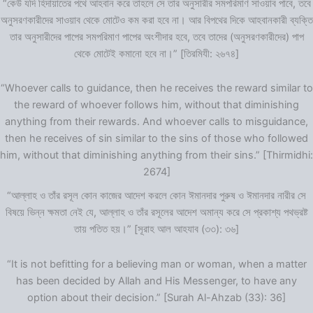
“কেউ যদি হিদায়াতের পথে আহবান করে তাহলে সে তার অনুসারীর সমপরিমাণ সাওয়াব পাবে, তবে
অনুসরণকারীদের সাওয়াব থেকে মোটেও কম করা হবে না। আর বিপথের দিকে আহবানকারী ব্যক্তি
তার অনুসারীদের পাপের সমপরিমাণ পাপের অংশীদার হবে, তবে তাদের (অনুসরণকারীদের) পাপ
থেকে মোটেই কমানো হবে না।” [তিরমিযী: ২৬৭৪]
“Whoever calls to guidance, then he receives the reward similar to
the reward of whoever follows him, without that diminishing
anything from their rewards. And whoever calls to misguidance,
then he receives of sin similar to the sins of those who followed
him, without that diminishing anything from their sins.” [Thirmidhi:
2674]
“আল্লাহ ও তাঁর রসূল কোন কাজের আদেশ করলে কোন ঈমানদার পুরুষ ও ঈমানদার নারীর সে
বিষয়ে ভিন্ন ক্ষমতা নেই যে, আল্লাহ ও তাঁর রসূলের আদেশ অমান্য করে সে প্রকাশ্য পথভ্রষ্ট
তায় পতিত হয়।” [সূরাহ আল আহযাব (৩৩): ৩৬]
“It is not befitting for a believing man or woman, when a matter
has been decided by Allah and His Messenger, to have any
option about their decision.” [Surah Al-Ahzab (33): 36]