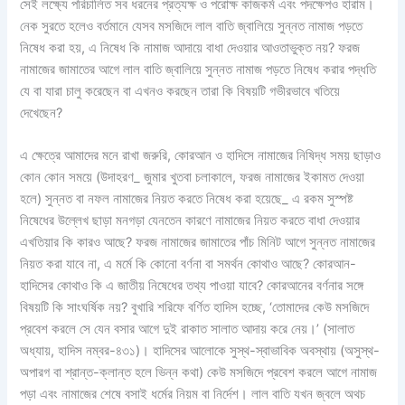
সেই লক্ষ্যে পরিচালিত সব ধরনের প্রত্যক্ষ ও পরোক্ষ কাজকর্ম এবং পদক্ষেপও হারাম।
নেক সুরতে হলেও বর্তমানে যেসব মসজিদে লাল বাতি জ্বালিয়ে সুন্নত নামাজ পড়তে
নিষেধ করা হয়, এ নিষেধ কি নামাজ আদায়ে বাধা দেওয়ার আওতাভুক্ত নয়? ফরজ
নামাজের জামাতের আগে লাল বাতি জ্বালিয়ে সুন্নত নামাজ পড়তে নিষেধ করার পদ্ধতি
যে বা যারা চালু করেছেন বা এখনও করছেন তারা কি বিষয়টি গভীরভাবে খতিয়ে
দেখেছেন?
এ ক্ষেত্রে আমাদের মনে রাখা জরুরি, কোরআন ও হাদিসে নামাজের নিষিদ্ধ সময় ছাড়াও
কোন কোন সময়ে (উদাহরণ_ জুমার খুতবা চলাকালে, ফরজ নামাজের ইকামত দেওয়া
হলে) সুন্নত বা নফল নামাজের নিয়ত করতে নিষেধ করা হয়েছে_ এ রকম সুস্পষ্ট
নিষেধের উল্লেখ ছাড়া মনগড়া যেনতেন কারণে নামাজের নিয়ত করতে বাধা দেওয়ার
এখতিয়ার কি কারও আছে? ফরজ নামাজের জামাতের পাঁচ মিনিট আগে সুন্নত নামাজের
নিয়ত করা যাবে না, এ মর্মে কি কোনো বর্ণনা বা সমর্থন কোথাও আছে? কোরআন-
হাদিসের কোথাও কি এ জাতীয় নিষেধের তথ্য পাওয়া যাবে? কোরআনের বর্ণনার সঙ্গে
বিষয়টি কি সাংঘর্ষিক নয়? বুখারি শরিফে বর্ণিত হাদিস হচ্ছে, ‘তোমাদের কেউ মসজিদে
প্রবেশ করলে সে যেন বসার আগে দুই রাকাত সালাত আদায় করে নেয়।’ (সালাত
অধ্যায়, হাদিস নম্বর-৪৩১)। হাদিসের আলোকে সুস্থ-স্বাভাবিক অবস্থায় (অসুস্থ-
অপারগ বা শ্রান্ত-ক্লান্ত হলে ভিন্ন কথা) কেউ মসজিদে প্রবেশ করলে আগে নামাজ
পড়া এবং নামাজের শেষে বসাই ধর্মের নিয়ম বা নির্দেশ। লাল বাতি যখন জ্বলে অথচ