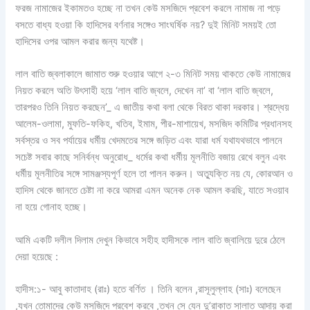
ফরজ নামাজের ইকামতও হচ্ছে না তখন কেউ মসজিদে প্রবেশ করলে নামাজ না পড়ে
বসতে বাধ্য হওয়া কি হাদিসের বর্ণনার সঙ্গেও সাংঘর্ষিক নয়? দুই মিনিট সময়ই তো
হাদিসের ওপর আমল করার জন্য যথেষ্ট।
লাল বাতি জ্বলাকালে জামাত শুরু হওয়ার আগে ২-৩ মিনিট সময় থাকতে কেউ নামাজের
নিয়ত করলে অতি উৎসাহী হয়ে ‘লাল বাতি জ্বলে, দেখেন না’ বা ‘লাল বাতি জ্বলে,
তারপরও তিনি নিয়ত করছেন’_ এ জাতীয় কথা বলা থেকে বিরত থাকা দরকার। শ্রদ্ধেয়
আলেম-ওলামা, মুফতি-ফকিহ, খতিব, ইমাম, পীর-মাশায়েখ, মসজিদ কমিটির প্রধানসহ
সর্বস্তর ও সব পর্যায়ের ধর্মীয় খেদমতের সঙ্গে জড়িত এবং যারা ধর্ম যথাযথভাবে পালনে
সচেষ্ট সবার কাছে সনির্বন্ধ অনুরোধ_ ধর্মের কথা ধর্মীয় মূলনীতি বজায় রেখে বলুন এবং
ধর্মীয় মূলনীতির সঙ্গে সামঞ্জস্যপূর্ণ হলে তা পালন করুন। অত্যুক্তি নয় যে, কোরআন ও
হাদিস থেকে জানতে চেষ্টা না করে আমরা এমন অনেক নেক আমল করছি, যাতে সওয়াব
না হয়ে গোনাহ হচ্ছে।
আমি একটি দলীল দিলাম দেখুন কিভাবে সহীহ হাদীসকে লাল বাতি জ্বালিয়ে দুরে ঠেলে
দেয়া হয়েছে :
হাদীস:১- আবু কাতাদাহ (রাঃ) হতে বর্ণিত । তিনি বলেন ,রাসূলুল্লাহ (সাঃ) বলেছেন
,যখন তোমাদের কেউ মসজিদে প্রবেশ করবে ,তখন সে যেন দু’রাকাত সালাত আদায় করা