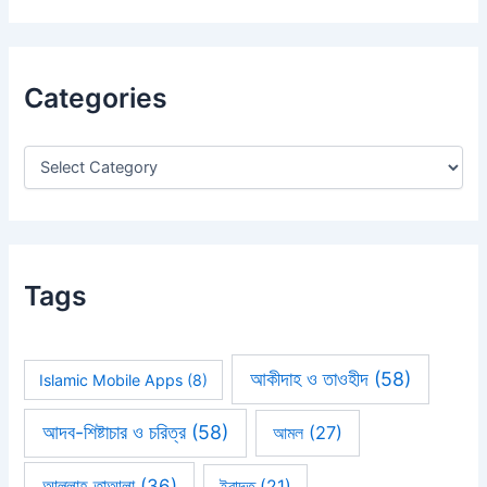
a
r
c
h
Categories
f
o
r
:
Tags
আকীদাহ ও তাওহীদ
(58)
Islamic Mobile Apps
(8)
আদব-শিষ্টাচার ও চরিত্র
(58)
আমল
(27)
আল্লাহ তাআলা
(36)
ইবাদত
(21)