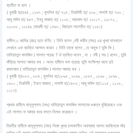
ব্যতীত না বসে ।
( বুখারী হা/৪৪৪ , ১১৬৭ ; মুসলিম হা/ ৭১৪ ; তিরমিযী হা/ ৩১৬ ; নাসাঈ হা/ ৭৩০ ;
আবু দাউদ হা/ ৪৬৭ ; ইবনু মাজাহ হা/ ১১২৩ ; আহমাদ হা/ ২২০১৭ , ২২০৭২ ,
২২০৮৮ , ২২১৪৬ ;দারেমী হা/ ১৩৯৩ ; রিয়াদুস সালেহীন হা/ ১১৫১)
হাদীস:২: জাবির (রাঃ) হতে বর্ণিত । তিনি বলেন ,নবী করীম (সাঃ) এর খুৎবা দানকালে
সেখানে এক ব্যক্তি আগমন করেন । তিনি তাকে বলেন , হে অমুক ! তুমি কি (
তাহিয়াতুল মাসজিদ ) সালাত পড়েছ ? ঐ ব্যক্তি বলেন , না । নবী ( সাঃ ) বলেন , তুমি
দাঁড়িয়ে সালাত আদায় কর । অন্য হাদীসে বলা হয়েছে তুমি সংক্ষিপ্ত ভাবে দুই
রাকাআত ( তাহিয়াতুল মাসজিদ ) সালাত আদায় কর ।
( বুখারী হা/৮৮৩ , ৮৮৪ ; মুসলিম হা/১৮৯৫ , ১৮৯৬ , ১৮৯৭ , ১৮৯৮ , ১৮৯৯ ,
১৯০০ ; তিরমিযী ; ইবনে মাজাহ ; নাসাঈ হা/১৪০৩ ; আবু দাউদ হা/১১১৫ , ১১১৬ ,
১১১৭)
প্রথম হাদীসে রাসূলুল্লাহ (সাঃ) তাহিয়াতুল মাসজিদ সালাতের গুরুত্ব বুঝিয়েছেন এবং
এই সালাত না আদায় করে বসতে নিষেধ করেছেন ।
দ্বিতীয় হাদীসে রাসূলুল্লাহ (সাঃ) নিজে খুৎবা চলাকালীন অবস্থায় আগত ব্যক্তিকে দাঁড়
করিয়ে দুই রাকাত তাহিয়াতুল মাসজিদ সালাত আদায় করিয়ে এই সালাতের গুরুত্বের