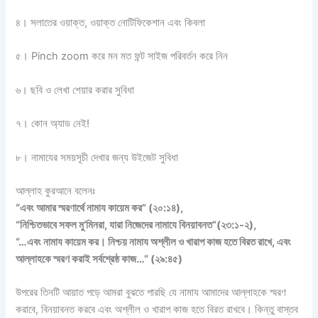
৪। সলাতের ওয়াক্ত, ওয়াক্ত নোটিফিকেশান এবং কিবলা
৫। Pinch zoom করে মন মত ফন্ট সাইজ পরিবর্তন করে নিন
৬। ছবি ও লেখা শেয়ার করার সুবিধা
৭। কোন অ্যাড নেই!
৮। নামাযের সময়সূচী দেখার জন্য উইজেট সুবিধা
আল্লাহ কুরআনে বলেনঃ
“এবং আমার স্মরণার্থে নামায কায়েম কর” (২০:১৪),
“নিশ্চিতভাবে সফল মু’মিনরা, যারা নিজেদের নামাযে বিনয়াবনত”(২৩:১-২),
“…এবং নামায কায়েম কর। নিশ্চয় নামায অশ্লীল ও খারাপ কাজ হতে বিরত রাখে, এবং
আল্লাহকে স্মরণ করাই সর্বশ্রেষ্ঠ কাজ…” (২৯:৪৫)
উপরের তিনটি আয়াত পড়ে আমরা বুঝতে পারছি যে নামায আমাদের আল্লাহকে স্মরণ
করাবে, বিনয়াবনত করবে এবং অশ্লীল ও খারাপ কাজ হতে বিরত রাখবে। কিন্তু বাস্তব