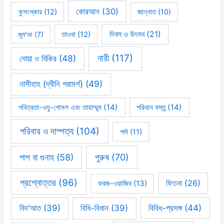
কোরআন
(30)
কুসংস্কার
(12)
জান্নাত
(10)
দিবস ও উৎসব
(21)
জুম'আ
(7)
তাওবা
(12)
নারী
(117)
দোয়া ও যিকির
(48)
নাসীহাহ (দ্বীনি পরামর্শ)
(49)
পবিত্রতা-ওযু-গোসল এবং তায়াম্মুম
(14)
পরিধান বস্তু
(14)
পরিবার ও দাম্পত্য
(104)
পর্দা
(11)
পাপ বা গুনাহ
(58)
পুরুষ
(70)
প্রশ্নোত্তর
(96)
ফিতনা
(26)
ফরজ-ওয়াজিব
(13)
বিবিধ-প্রসঙ্গ
(44)
বিদ’আত
(39)
বিধি-বিধান
(39)