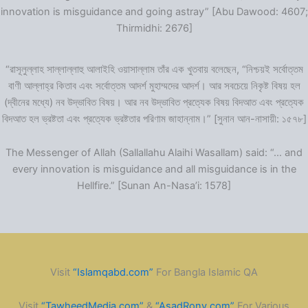
innovation is misguidance and going astray” [Abu Dawood: 4607;
Thirmidhi: 2676]
“রাসূলুল্লাহ সাল্লাল্লাহু আলাইহি ওয়াসাল্লাম তাঁর এক খুতবায় বলেছেন, “নিশ্চয়ই সর্বোত্তম
বাণী আল্লাহ্‌র কিতাব এবং সর্বোত্তম আদর্শ মুহাম্মদের আদর্শ। আর সবচেয়ে নিকৃষ্ট বিষয় হল
(দ্বীনের মধ্যে) নব উদ্ভাবিত বিষয়। আর নব উদ্ভাবিত প্রত্যেক বিষয় বিদআত এবং প্রত্যেক
বিদআত হল ভ্রষ্টতা এবং প্রত্যেক ভ্রষ্টতার পরিণাম জাহান্নাম।” [সুনান আন-নাসায়ী: ১৫৭৮]
The Messenger of Allah (Sallallahu Alaihi Wasallam) said: “… and
every innovation is misguidance and all misguidance is in the
Hellfire.” [Sunan An-Nasa’i: 1578]
Visit
“Islamqabd.com”
For Bangla Islamic QA
Visit
“TawheedMedia.com”
&
“AsadRony.com”
For Various