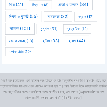
রোজা ও রমজান
(84)
বিয়ে
(41)
মিথ্যা বলা
(8)
শিরক ও কুফরি
(55)
সচেতনতা
(32)
সন্তান
(17)
সালাত
(101)
সুন্নাহ
(31)
স্বাস্থ্য টিপস
(12)
হারাম
(44)
হাদীস
(33)
হজ্জ ও ওমরাহ্‌
(18)
হালাল-হারাম
(10)
“কেউ যদি হিদায়াতের পথে আহবান করে তাহলে সে তার অনুসারীর সমপরিমাণ সাওয়াব পাবে, তবে
অনুসরণকারীদের সাওয়াব থেকে মোটেও কম করা হবে না। আর বিপথের দিকে আহবানকারী ব্যক্তি
তার অনুসারীদের পাপের সমপরিমাণ পাপের অংশীদার হবে, তবে তাদের (অনুসরণকারীদের) পাপ
থেকে মোটেই কমানো হবে না।” [তিরমিযী: ২৬৭৪]