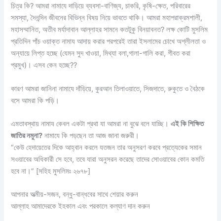
চিত্র কি? আমরা নামাযে দাড়িয়ে ব্যবসা-বাণিজ্য, চাকরি, কৃষি-ক্ষেত, পরিবারের
সমস্যা, দৈনন্দিন জীবনের বিভিন্ন বিষয় নিয়ে ভাবতে থাকি। আমরা মহাপরাক্রমশালী,
মহাসম্মানিত, অতীব মর্যাদাবান আল্লাহর সামনে কতটুকু বিনয়াবনত? লক্ষ কোটি মুসলিম
প্রতিদিন পাঁচ ওয়াক্ত নামায আদায় করার পরপরেই তারা ইসলামের চোখে অশ্লীলতা ও
অন্যায়ে লিপ্ত হচ্ছে (যেমন সুদ খাওয়া, মিথ্যা বলা,গালা-গালি করা, গীবত করা
প্রমুখ)। এসব কেন হচ্ছে??
কারণ আমরা জানিনা নামাযে দাঁড়িয়ে, কুরআন তিলাওয়াতে, সিজদাতে, রুকুতে ও বৈঠকে
বসে আমরা কি পড়ি।
এমতাবস্থায় নামায কেবল একটা প্রথা যা আমরা না বুঝে বলে যাচ্ছি।
এই কি শিক্ষিত
জাতির নমুনা?
নামাযে কি পড়ছেন তা আজ জানা জরুরী।
“কেউ হেদায়েতের দিকে আহ্বান করলে যতজন তার অনুসরণ করবে প্রত্যেকের সমান
সওয়াবের অধিকারী সে হবে, তবে যারা অনুসরন করেছে তাদের সোওয়াবের কোন কমতি
হবে না।” [সহিহ মুসলিমঃ ২৬৭৮]
আপনার অত্মীয়-সজন, বন্ধু-বান্ধবের সাথে শেয়ার করুন
আল্লাহ আমাদেরকে ইহকাল এবং পরকালে কল্যাণ দান করুন