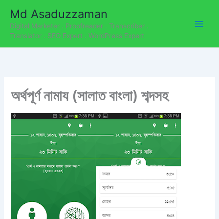
C
Skip
Md Asaduzzaman
a
to
t
Digital Marketer . Proofreader . Transcriber .
content
e
Translator . SEO Expert . WordPress Expert
g
o
r
i
e
অর্থপূর্ণ নামায (সালাত বাংলা) শব্দসহ
s