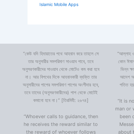
Islamic Mobile Apps
“কেউ যদি হিদায়াতের পথে আহবান করে তাহলে সে
“আল্লাহ ও
তার অনুসারীর সমপরিমাণ সাওয়াব পাবে, তবে
কোন ঈমান
অনুসরণকারীদের সাওয়াব থেকে মোটেও কম করা হবে
ভিন্ন ক্
না। আর বিপথের দিকে আহবানকারী ব্যক্তি তার
আদেশ অমা
অনুসারীদের পাপের সমপরিমাণ পাপের অংশীদার হবে,
পতিত হয়
তবে তাদের (অনুসরণকারীদের) পাপ থেকে মোটেই
কমানো হবে না।” [তিরমিযী: ২৬৭৪]
“It is n
man or 
“Whoever calls to guidance, then
been 
he receives the reward similar to
Messen
the reward of whoever follows
about t