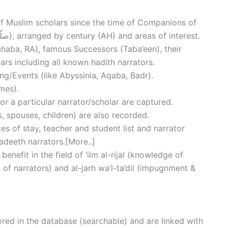
s of Muslim scholars since the time of Companions of
Prophet Muhammad (صلّی اللہ علیہ وآلہ وسلّم), arranged by century (AH) and areas of interest.
ahaba, RA), famous Successors (Taba’een), their
ars including all known hadith narrators.
ng/Events (like Abyssinia, Aqaba, Badr).
mes).
or a particular narrator/scholar are captured.
, spouses, children) are also recorded.
ces of stay, teacher and student list and narrator
adeeth narrators.[More..]
nefit in the field of ‘ilm al-rijal (knowledge of
 of narrators) and al-jarh wa’l-ta’dil (impugnment &
red in the database (searchable) and are linked with