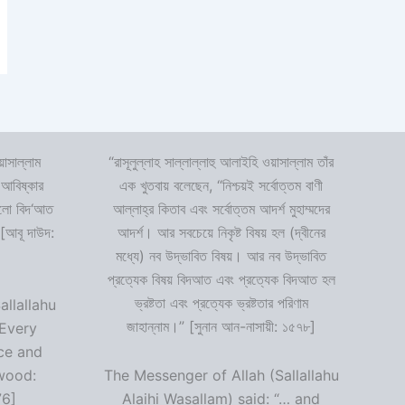
়াসাল্লাম
“রাসূলুল্লাহ সাল্লাল্লাহু আলাইহি ওয়াসাল্লাম তাঁর
 আবিষ্কার
এক খুতবায় বলেছেন, “নিশ্চয়ই সর্বোত্তম বাণী
 হলো বিদ‘আত
আল্লাহ্‌র কিতাব এবং সর্বোত্তম আদর্শ মুহাম্মদের
 [আবূ দাউদ:
আদর্শ। আর সবচেয়ে নিকৃষ্ট বিষয় হল (দ্বীনের
মধ্যে) নব উদ্ভাবিত বিষয়। আর নব উদ্ভাবিত
প্রত্যেক বিষয় বিদআত এবং প্রত্যেক বিদআত হল
ভ্রষ্টতা এবং প্রত্যেক ভ্রষ্টতার পরিণাম
allallahu
জাহান্নাম।” [সুনান আন-নাসায়ী: ১৫৭৮]
“Every
ce and
wood:
The Messenger of Allah (Sallallahu
76]
Alaihi Wasallam) said: “… and