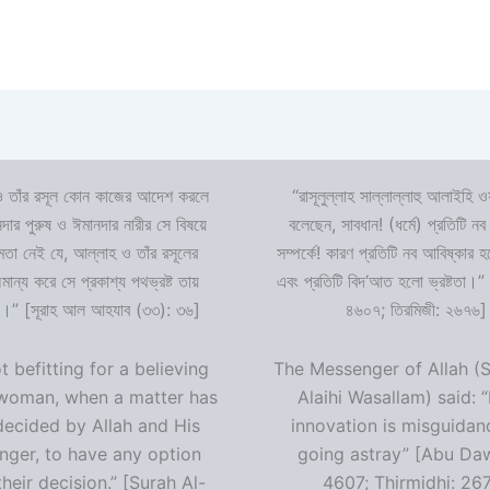
 তাঁর রসূল কোন কাজের আদেশ করলে
“রাসূলুল্লাহ সাল্লাল্লাহু আলাইহি ওয
দার পুরুষ ও ঈমানদার নারীর সে বিষয়ে
বলেছেন, সাবধান! (ধর্মে) প্রতিটি নব
ষমতা নেই যে, আল্লাহ ও তাঁর রসূলের
সম্পর্কে! কারণ প্রতিটি নব আবিষ্কার
ন্য করে সে প্রকাশ্য পথভ্রষ্ট তায়
এবং প্রতিটি বিদ‘আত হলো ভ্রষ্টতা।”
।” [সূরাহ আল আহযাব (৩৩): ৩৬]
৪৬০৭; তিরমিজী: ২৬৭৬]
ot befitting for a believing
The Messenger of Allah (S
woman, when a matter has
Alaihi Wasallam) said: 
decided by Allah and His
innovation is misguidan
ger, to have any option
going astray” [Abu Da
heir decision.” [Surah Al-
4607; Thirmidhi: 26