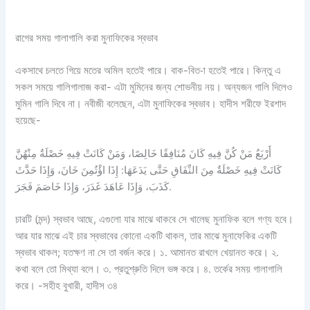
রাগের সময় গালাগালি করা মুনাফিকের স্বভাব
একসাথে চলতে গিয়ে মতের অমিল হতেই পারে। বাক-বিত-া হতেই পারে। কিন্তু এ
সকল সময়ে গালিগালাজ করা- এটা মুমিনের জন্য শোভনীয় নয়। অন্যজন গালি দিলেও
মুমিন গালি দিবে না। নবীজী বলেছেন, এটা মুনাফিকের স্বভাব। হাদীস শরীফে ইরশাদ
হয়েছে-
أَرْبَعٌ مَنْ كُنَّ فِيهِ كَانَ مُنَافِقًا خَالِصًا، وَمَنْ كَانَتْ فِيهِ خَصْلَةٌ مِنْهُنَّ
كَانَتْ فِيهِ خَصْلَةٌ مِنَ النِّفَاقِ حَتَّى يَدَعَهَا: إِذَا اؤْتُمِنَ خَانَ، وَإِذَا حَدَّثَ
كَذَبَ، وَإِذَا عَاهَدَ غَدَرَ، وَإِذَا خَاصَمَ فَجَرَ.
চারটি (মন্দ) স্বভাব আছে, এগুলো যার মাঝে থাকবে সে খালেছ মুনাফিক বলে গণ্য হবে।
আর যার মাঝে এই চার স্বভাবের কোনো একটি থাকল, তার মাঝে মুনাফেকির একটি
স্বভাব থাকল; যতক্ষণ না সে তা বর্জন করে। ১. আমানত রাখলে খেয়ানত করে। ২.
কথা বলে তো মিথ্যা বলে। ৩. প্রতুশ্রুতি দিলে ভঙ্গ করে। ৪. তর্কের সময় গালাগালি
করে। -সহীহ বুখারী, হাদীস ৩৪