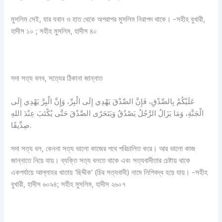
মুসলিম সেই, যার যবান ও হাত থেকে অপরাপর মুসলিম নিরাপদ থাকে। -সহীহ বুখারী,
হাদীস ১০ ; সহীহ মুসলিম, হাদীস ৪০
সদা সত্য বলব, সত্যের ঠিকানা জান্নাত
عَلَيْكُمْ بِالصِّدْقِ، فَإِنَّ الصِّدْقَ يَهْدِي إِلَى الْبِرِّ، وَإِنَّ الْبِرَّ يَهْدِي إِلَى
الْجَنَّةِ، وَمَا يَزَالُ الرَّجُلُ يَصْدُقُ وَيَتَحَرّى الصِّدْقَ حَتَّى يُكْتَبَ عِنْدَ اللهِ
صِدِّيقًا.
সদা সত্য বল, কেননা সত্য ভালো কাজের পথে পরিচালিত করে। আর ভালো কাজ
জান্নাতে নিয়ে যায়। ব্যক্তি সত্য বলতে থাকে এবং সত্যবাদীতার চেষ্টায় থাকে
একপর্যায়ে আল্লাহর খাতায় ‘ছিদ্দীক’ (চির সত্যবাদী) নামে লিপিবদ্ধ হয়ে যায়। -সহীহ
বুখারী, হাদীস ৬০৯৪; সহীহ মুসলিম, হাদীস ২৬০৭