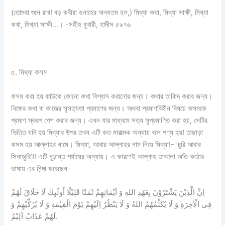
(তোমরা শুনে রাখ! বড় কবীরা গুনাহের অন্যতম হল,) মিথ্যা কথা, মিথ্যা সাক্ষী, মিথ্যা
কথা, মিথ্যা সাক্ষী…। -সহীহ বুখারী, হাদীস ৫৯৭৬
৫. মিথ্যা কসম
কসম করা হয় কাউকে কোনো কথা বিশ্বাস করানোর জন্য। কথার তাকিদ করার জন্য।
নিজের কথা বা কাজের সুসত্যতা প্রমাণের জন্য। অথবা প্রমাণবিহীন বিষয়ে কসমকে
প্রমাণ স্বরূপ পেশ করার জন্য। এখন যার মাধ্যমে সত্য সুপ্রমাণিত করা হয়, সেটির
ভিত্তি যদি হয় মিথ্যার উপর তখন এটি কত মারাত্মক অন্যায় বলে গণ্য হয়! তাছাড়া
কসম হয় আল্লাহর নামে। মিথ্যা, আবার আল্লাহর নাম নিয়ে মিথ্যা!- ‘চুরি আবার
সিনাজুরি’!! এটি চূড়ান্ত পর্যায়ের অন্যায়। এ কারণেই আল্লাহ তাআলা অতি কঠোর
ভাষায় এর নিন্দা করেছেন-
اِنَّ الَّذِیْنَ یَشْتَرُوْنَ بِعَهْدِ اللهِ وَ اَیْمَانِهِمْ ثَمَنًا قَلِیْلًا اُولٰٓىِٕكَ لَا خَلَاقَ لَهُمْ
فِی الْاٰخِرَةِ وَ لَا یُكَلِّمُهُمُ اللهُ وَ لَا یَنْظُرُ اِلَیْهِمْ یَوْمَ الْقِیٰمَةِ وَ لَا یُزَكِّیْهِمْ وَ
لَهُمْ عَذَابٌ اَلِیْمٌ.