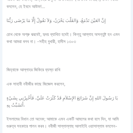
বললেন, হে ইবনে আউফ!…
إِنَّ العَيْنَ تَدْمَعُ، وَالقَلْبَ يَحْزَنُ، وَلاَ نَقُولُ إِلَّا مَا يَرْضَى رَبُّنَا
চোখ থেকে অশ্রু ঝরবেই, হৃদয় ব্যাথিত হবেই। কিন্তু আল্লাহ অসন্তুষ্ট হন এমন
কথা আমরা বলব না। -সহীহ বুখারী, হাদীস ১৩০৩
জিহ্বাকে আল্লাহর জিকিরে ব্যস্ত রাখি
এক সাহাবী নবীজীর কাছে জিজ্ঞেস করলেন,
يَا رَسُولَ اللهِ إِنَّ شَرَائِعَ الإِسْلاَمِ قَدْ كَثُرَتْ عَلَيَّ، فَأَخْبِرْنِي بِشَيْءٍ
أَتَشَبَّثُ بِهِ،
ইসলামের বিধান তো অনেক; আমাকে এমন একটি আমলের কথা বলে দিন, যা আমি
গুরুত্ব সহকারে পালন করব। নবীজী সাল্লাল্লাহু আলাইহি ওয়াসাল্লাম বললেন-