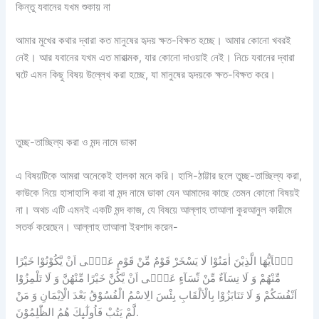
কিন্তু যবানের যখম শুকায় না
আমার মুখের কথার দ্বারা কত মানুষের হৃদয় ক্ষত-বিক্ষত হচ্ছে। আমার কোনো খবরই
নেই। আর যবানের যখম এত মারাত্মক, যার কোনো দাওয়াই নেই। নিচে যবানের দ্বারা
ঘটে এমন কিছু বিষয় উল্লেখ করা হচ্ছে, যা মানুষের হৃদয়কে ক্ষত-বিক্ষত করে।
তুচ্ছ-তাচ্ছিল্য করা ও মন্দ নামে ডাকা
এ বিষয়টিকে আমরা অনেকেই হালকা মনে করি। হাসি-ঠাট্টার ছলে তুচ্ছ-তাচ্ছিল্য করা,
কাউকে নিয়ে হাসাহাসি করা বা মন্দ নামে ডাকা যেন আমাদের কাছে তেমন কোনো বিষয়ই
না। অথচ এটি এমনই একটি মন্দ কাজ, যে বিষয়ে আল্লাহ তাআলা কুরআনুল কারীমে
সতর্ক করেছেন। আল্লাহ তাআলা ইরশাদ করেন-
یٰۤاَیُّهَا الَّذِیْنَ اٰمَنُوْا لَا یَسْخَرْ قَوْمٌ مِّنْ قَوْمٍ عَسٰۤی اَنْ یَّكُوْنُوْا خَیْرًا
مِّنْهُمْ وَ لَا نِسَآءٌ مِّنْ نِّسَآءٍ عَسٰۤی اَنْ یَّكُنَّ خَیْرًا مِّنْهُنَّ وَ لَا تَلْمِزُوْا
اَنْفُسَكُمْ وَ لَا تَنَابَزُوْا بِالْاَلْقَابِ بِئْسَ الِاسْمُ الْفُسُوْقُ بَعْدَ الْاِیْمَانِ وَ مَنْ
لَّمْ یَتُبْ فَاُولٰٓىِٕكَ هُمُ الظّٰلِمُوْنَ.