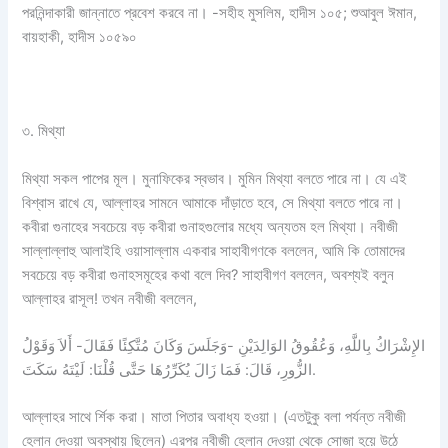
পরনিন্দাকারী জান্নাতে প্রবেশ করবে না। -সহীহ মুসলিম, হাদীস ১০৫; শুআবুল ঈমান,
বায়হাকী, হাদীস ১০৫৯০
৩. মিথ্যা
মিথ্যা সকল পাপের মূল। মুনাফিকের স্বভাব। মুমিন মিথ্যা বলতে পারে না। যে এই
বিশ্বাস রাখে যে, আল্লাহর সামনে আমাকে দাঁড়াতে হবে, সে মিথ্যা বলতে পারে না।
কবীরা গুনাহের সবচেয়ে বড় কবীরা গুনাহগুলোর মধ্যে অন্যতম হল মিথ্যা। নবীজী
সাল্লাল্লাহু আলাইহি ওয়াসাল্লাম একবার সাহাবীগণকে বললেন, আমি কি তোমাদের
সবচেয়ে বড় কবীরা গুনাহসমূহের কথা বলে দিব? সাহাবীগণ বললেন, অবশ্যই বলুন
আল্লাহর রাসূল! তখন নবীজী বললেন,
الإِشْرَاكُ بِاللَّهِ، وَعُقُوقُ الوَالِدَيْنِ -وَجَلَسَ وَكَانَ مُتَّكِئًا فَقَالَ- أَلاَ وَقَوْلُ
الزُّورِ، قَالَ: فَمَا زَالَ يُكَرِّرُهَا حَتَّى قُلْنَا: لَيْتَهُ سَكَتَ.
আল্লাহর সাথে র্শিক করা। মাতা পিতার অবাধ্য হওয়া। (এতটুকু বলা পর্যন্ত নবীজী
হেলান দেওয়া অবস্থায় ছিলেন) এরপর নবীজী হেলান দেওয়া থেকে সোজা হয়ে উঠে