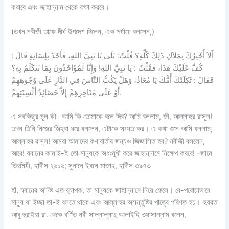
করাবে এবং জাহান্নাম থেকে রক্ষা করবে।
(তখন নবীজী তাকে দীর্ঘ উপদেশ দিলেন, এক পর্যায়ে বললেন,)
أَلاَ أُخْبِرُكَ بِمَلاَكِ ذَلِكَ كُلِّهِ؟ قُلْتُ: بَلَى يَا نَبِيَّ اللهِ، فَأَخَذَ بِلِسَانِهِ قَالَ :
كُفَّ عَلَيْكَ هَذَا، فَقُلْتُ : يَا نَبِيَّ اللهِ! وَإِنَّا لَمُؤَاخَذُونَ بِمَا نَتَكَلَّمُ بِهِ؟
فَقَالَ : ثَكِلَتْكَ أُمُّكَ يَا مُعَاذُ، وَهَلْ يَكُبُّ النَّاسَ فِي النَّارِ عَلَى وُجُوهِهِمْ
أَوْ عَلَى مَنَاخِرِهِمْ إِلاَّ حَصَائِدُ أَلْسِنَتِهِمْ.
এ সবকিছুর মূল কী- আমি কি তোমাকে বলে দিব? আমি বললাম, জী, আল্লাহর রাসূল!
তখন তিনি নিজের জিহ্বা ধরে বললেন, এটাকে সংযত কর। এ কথা শুনে আমি বললাম,
আল্লাহর রাসূল! আমরা আমাদের কথাবার্তার জন্যও জিজ্ঞাসিত হব? নবীজী বললেন,
আরে! যবানের কামাই-ই তো মানুষকে অধঃমুখী করে জাহান্নামে নিক্ষেপ করবে! -জামে
তিরমিযী, হাদীস ২৬১৬; সুনানে ইবনে মাজাহ, হাদীস ৩৯৭৩
হাঁ, যবানের অনিষ্ট এত ব্যাপক, তা মানুষকে জাহান্নামে নিয়ে ফেলে। বে-পরোয়াভাবে
মানুষ যা ইচ্ছা তা-ই বলতে থাকে এবং আল্লাহর অসন্তুষ্টির পাত্রে পরিণত হয়। হযরত
আবু হুরাইরা রা. থেকে বর্ণিত নবী সাল্লাল্লাহু আলাইহি ওয়াসাল্লাম বলেন,