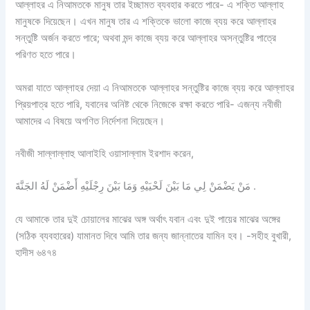
আল্লাহর এ নিআমতকে মানুষ তার ইচ্ছামত ব্যবহার করতে পারে- এ শক্তি আল্লাহ
মানুষকে দিয়েছেন। এখন মানুষ তার এ শক্তিকে ভালো কাজে ব্যয় করে আল্লাহর
সন্তুষ্টি অর্জন করতে পারে; অথবা মন্দ কাজে ব্যয় করে আল্লাহর অসন্তুষ্টির পাত্রে
পরিণত হতে পারে।
অমরা যাতে আল্লাহর দেয়া এ নিআমতকে আল্লাহর সন্তুষ্টির কাজে ব্যয় করে আল্লাহর
প্রিয়পাত্র হতে পারি, যবানের অনিষ্ট থেকে নিজেকে রক্ষা করতে পারি- এজন্য নবীজী
আমাদের এ বিষয়ে অগণিত নির্দেশনা দিয়েছেন।
নবীজী সাল্লাল্লাহু আলাইহি ওয়াসাল্লাম ইরশাদ করেন,
مَنْ يَضْمَنْ لِي مَا بَيْنَ لَحْيَيْهِ وَمَا بَيْنَ رِجْلَيْهِ أَضْمَنْ لَهُ الجَنَّةَ .
যে আমাকে তার দুই চোয়ালের মাঝের অঙ্গ অর্থাৎ যবান এবং দুই পায়ের মাঝের অঙ্গের
(সঠিক ব্যবহারের) যামানত দিবে আমি তার জন্য জান্নাতের যামিন হব। -সহীহ বুখারী,
হাদীস ৬৪৭৪