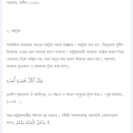
আহমাদ, হাদীস ১৩৩৪০
২. পরনিন্দা
সামাজিক ফাসাদের ক্ষেত্রে পরনিন্দা আরো মারাত্মক। পরনিন্দা বলা হয় : বিশৃঙ্খলা সৃষ্টির
উদ্দেশ্যে একের দোষ অন্যের কানে লাগানো। পরনিন্দাকারী অন্যকে লাঞ্ছিত করতে গিয়ে
একসময় নিজে লাঞ্ছিত হয়; যখন মানুষ তার আসল উদ্দেশ্য জেনে যায়। আল্লাহ
তাআলা কুরআনে এ স্বভাবের নিন্দা করে বলেন,
وَیْلٌ لِّكُلِّ هُمَزَةٍ لُّمَزَةِ.
দুর্ভোগ প্রত্যেক ঐ ব্যক্তির, যে পেছনে ও সামনে মানুষের নিন্দা করে। -সূরা হুমাযাহ,
(১০৪) : ১
আর পরনিন্দাকারীর পরিণাম বড় ভয়াবহ। নবীজী সাল্লাল্লাহু আলাইহি ওয়াসাল্লাম
বলেন, لَا يَدْخُلُ الْجَنَّةَ نَمَّامٌ.