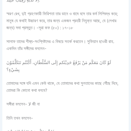
স্মরণ রেখ, দুই গ্রহণকারী ফিরিশতা তার ডানে ও বামে বসে তার কর্ম লিপিবদ্ধ করে;
মানুষ যে কথাই উচ্চারণ করে, তার জন্য একজন প্রহরী নিযুক্ত আছে, যে (লেখার
জন্য) সদা প্রস্তুত। -সূরা কফ (৫০) : ১৭-১৮
সালাফ তাদের শীষ্য-সংশ্লিষ্টদের এ বিষয়ে সতর্ক করতেন। সুফিয়ান ছাওরী রাহ.
একদিন তাঁর সঙ্গীদের বললেন-
لَوْ كَانَ مَعَكُم مَنْ يَرْفَعُ حَدِيْثَكم إِلَى السُّلْطَانِ، أَكُنْتُم تَتَكَلَّمُوْنَ
بِشَيْءٍ؟
তোমাদের সঙ্গে যদি এমন কেউ থাকে, যে তোমাদের কথা সুলতানের কাছে পৌঁছে দিবে,
তোমরা কি কোনো কথা বলবে?
সঙ্গীরা বললেন- لا জী না
তিনি তখন বললেন-