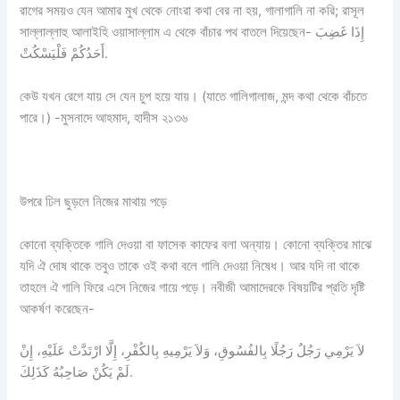
রাগের সময়ও যেন আমার মুখ থেকে নোংরা কথা বের না হয়, গালাগালি না করি; রাসূল
সাল্লাল্লাহু আলাইহি ওয়াসাল্লাম এ থেকে বাঁচার পথ বাতলে দিয়েছেন- إِذَا غَضِبَ
أَحَدُكُمْ فَلْيَسْكُتْ.
কেউ যখন রেগে যায় সে যেন চুপ হয়ে যায়। (যাতে গালিগালাজ, মন্দ কথা থেকে বাঁচতে
পারে।) -মুসনাদে আহমাদ, হাদীস ২১৩৬
উপরে ঢিল ছুড়লে নিজের মাথায় পড়ে
কোনো ব্যক্তিকে গালি দেওয়া বা ফাসেক কাফের বলা অন্যায়। কোনো ব্যক্তির মাঝে
যদি ঐ দোষ থাকে তবুও তাকে ওই কথা বলে গালি দেওয়া নিষেধ। আর যদি না থাকে
তাহলে ঐ গালি ফিরে এসে নিজের গায়ে পড়ে। নবীজী আমাদেরকে বিষয়টির প্রতি দৃষ্টি
আকর্ষণ করেছেন-
لاَ يَرْمِي رَجُلٌ رَجُلًا بِالفُسُوقِ، وَلاَ يَرْمِيهِ بِالكُفْرِ، إِلَّا ارْتَدَّتْ عَلَيْهِ، إِنْ
لَمْ يَكُنْ صَاحِبُهُ كَذَلِكَ.