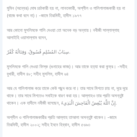
মুমিন (অন্যের) দোষ চর্চাকারী হয় না, লানতকারী, অশ্লীল ও গালিগালাজকারী হয় না
(বাজে কথা বলে না)। -জামে তিরমিযী, হাদীস ১৯৭৭
আর কোনো মুসলিমকে গালি দেওয়া তো অনেক বড় অন্যায়। নবীজী সাল্লাল্লাহু
আলাইহি ওয়াসাল্লাম বলেন,
سِبَابُ المُسْلِمِ فُسُوقٌ، وَقِتَالُهُ كُفْرٌ.
মুসলিমকে গালি দেওয়া ফিস্ক (গুনাহের কাজ)। আর তাকে হত্যা করা কুফ্র। -সহীহ
বুখারী, হাদীস ৪৮; সহীহ মুসলিম, হাদীস ৬৪
আর যে গালিগালাজ করে তাকে কেউ পছন্দ করে না। তার সাথে মিশতে চায় না, দূরে দূরে
থাকে। তার সাথে মিশতেও সবাইকে বারণ করা হয়। আল্লাহও তার প্রতি অসন্তুষ্ট
থাকেন। এক হাদীসে নবীজী বলেছেন, إِنَّ اللَّهَ يُبْغِضُ الْفَاحِشَ الْبَذِيءَ.
অশ্লীল ও গালিগালাজকারীর প্রতি আল্লাহ তাআলা অসন্তুষ্ট থাকেন। -জামে
তিরমিযী, হাদীস ২০০২; সহীহ ইবনে হিব্বান, হাদীস ৫৬৯৩