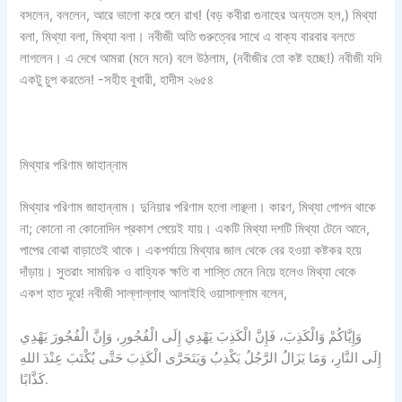
বসলেন, বললেন, আরে ভালো করে শুনে রাখ! (বড় কবীরা গুনাহের অন্যতম হল,) মিথ্যা
বলা, মিথ্যা বলা, মিথ্যা বলা। নবীজী অতি গুরুত্বের সাথে এ বাক্য বারবার বলতে
লাগলেন। এ দেখে আমরা (মনে মনে) বলে উঠলাম, (নবীজীর তো কষ্ট হচ্ছে!) নবীজী যদি
একটু চুপ করতেন! -সহীহ বুখারী, হাদীস ২৬৫৪
মিথ্যার পরিণাম জাহান্নাম
মিথ্যার পরিণাম জাহান্নাম। দুনিয়ার পরিণাম হলো লাঞ্ছনা। কারণ, মিথ্যা গোপন থাকে
না; কোনো না কোনোদিন প্রকাশ পেয়েই যায়। একটি মিথ্যা দশটি মিথ্যা টেনে আনে,
পাপের বোঝা বাড়াতেই থাকে। একপর্যায়ে মিথ্যার জাল থেকে বের হওয়া কষ্টকর হয়ে
দাঁড়ায়। সুতরাং সাময়িক ও বাহ্যিক ক্ষতি বা শাস্তি মেনে নিয়ে হলেও মিথ্যা থেকে
একশ হাত দূরে! নবীজী সাল্লাল্লাহু আলাইহি ওয়াসাল্লাম বলেন,
وَإِيَّاكُمْ وَالْكَذِبَ، فَإِنَّ الْكَذِبَ يَهْدِي إِلَى الْفُجُورِ، وَإِنَّ الْفُجُورَ يَهْدِي
إِلَى النَّارِ، وَمَا يَزَالُ الرَّجُلُ يَكْذِبُ وَيَتَحَرَّى الْكَذِبَ حَتَّى يُكْتَبَ عِنْدَ اللهِ
كَذَّابًا.