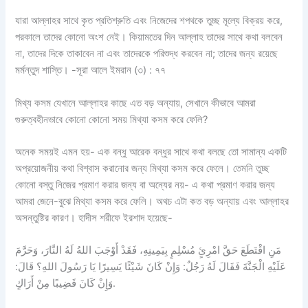
যারা আল্লাহর সাথে কৃত প্রতিশ্রুতি এবং নিজেদের শপথকে তুচ্ছ মূল্যে বিক্রয় করে,
পরকালে তাদের কোনো অংশ নেই। কিয়ামতের দিন আল্লাহ তাদের সাথে কথা বলবেন
না, তাদের দিকে তাকাবেন না এবং তাদেরকে পরিশুদ্ধ করবেন না; তাদের জন্য রয়েছে
মর্মন্তুদ শাস্তি। -সূরা আলে ইমরান (৩) : ৭৭
মিথ্য কসম যেখানে আল্লাহর কাছে এত বড় অন্যায়, সেখানে কীভাবে আমরা
গুরুত্বহীনভাবে কোনো কোনো সময় মিথ্যা কসম করে ফেলি?
অনেক সময়ই এমন হয়- এক বন্ধু আরেক বন্ধুর সাথে কথা বলছে তো সামান্য একটি
অপ্রয়োজনীয় কথা বিশ্বাস করানোর জন্য মিথ্যা কসম করে ফেলে। তেমনি তুচ্ছ
কোনো বস্তু নিজের প্রমাণ করার জন্য বা অন্যের নয়- এ কথা প্রমাণ করার জন্য
আমরা জেনে-বুঝে মিথ্যা কসম করে ফেলি। অথচ এটা কত বড় অন্যায় এবং আল্লাহর
অসন্তুষ্টির কারণ। হাদীস শরীফে ইরশাদ হয়েছে-
مَنِ اقْتَطَعَ حَقَّ امْرِئٍ مُسْلِمٍ بِيَمِينِهِ، فَقَدْ أَوْجَبَ اللهُ لَهُ النَّارَ، وَحَرَّمَ
عَلَيْهِ الْجَنَّةَ فَقَالَ لَهُ رَجُلٌ: وَإِنْ كَانَ شَيْئًا يَسِيرًا يَا رَسُولَ اللهِ؟ قَالَ:
وَإِنْ كَانَ قَضِيبًا مِنْ أَرَاكٍ.