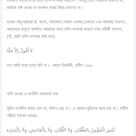
নবীজীও সাহাবীগণের সাথে হাসি-মশকরা করতেন। কিন্তু তাতে মিথ্যাও থাকতো না,
কাউকে কষ্ট দেওয়া বা অপমান করার বিষয় থাকতো না।
হযরত আবু হুরায়রা রা. বলেন, সাহাবায়ে কেরাম একবার (কোনো এক প্রষঙ্গে) বললেন,
আল্লাহর রাসূল! আপনিও আমাদের সাথে হাসি-মশকরা করেন! তখন নবীজী বললেন,
(হাঁ, আমি হাসি-মশকরা করি তবে)
لاَ أَقُولُ إِلاَّ حَقًّا.
তবে আমি সত্য ছাড়া বলি না। -জামে তিরমিযী, হাদীস ১৯৯০
গালি দেওয়া ও অশ্লীল কথাবার্তা বলা
মুমিন অশ্লীল কথাও বলে না, গালিও দেয় না। এ স্বভাব মুমিনের সাথে যায় না। হাদীস
শরীফে ইরশাদ হয়েছে-
لَيْسَ الْمُؤْمِنُ بِالطَّعَّانِ، وَلَا اللَّعَّانِ، وَلَا بِالْفَاحِشِ، وَلَا بِالْبَذِيءِ.