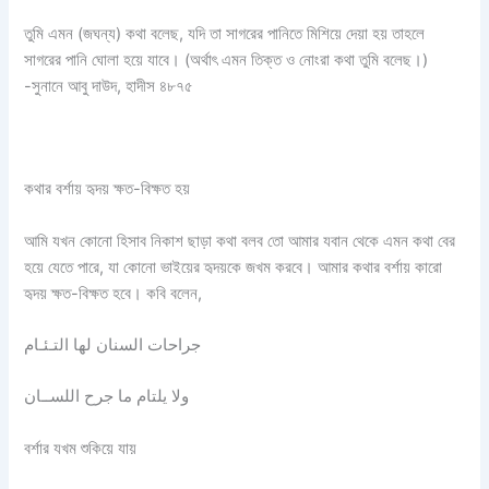
তুমি এমন (জঘন্য) কথা বলেছ, যদি তা সাগরের পানিতে মিশিয়ে দেয়া হয় তাহলে
সাগরের পানি ঘোলা হয়ে যাবে। (অর্থাৎ এমন তিক্ত ও নোংরা কথা তুমি বলেছ।)
-সুনানে আবু দাউদ, হাদীস ৪৮৭৫
কথার বর্শায় হৃদয় ক্ষত-বিক্ষত হয়
আমি যখন কোনো হিসাব নিকাশ ছাড়া কথা বলব তো আমার যবান থেকে এমন কথা বের
হয়ে যেতে পারে, যা কোনো ভাইয়ের হৃদয়কে জখম করবে। আমার কথার বর্শায় কারো
হৃদয় ক্ষত-বিক্ষত হবে। কবি বলেন,
جراحات السنان لها التـئـام
ولا يلتام ما جرح اللســان
বর্শার যখম শুকিয়ে যায়