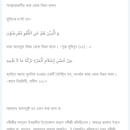
অপ্রয়োজনীয় কথা থেকে বিরত থাকব
মুমিনের গুণই হল-
وَ الَّذِیْنَ هُمْ عَنِ اللَّغْوِ مُعْرِضُوْنَ.
যারা অহেতুক বিষয় থেকে বিরত থাকে। -সূরা মুমিনূন (২৩) : ৩
مِنْ حُسْنِ إِسْلاَمِ الْمَرْءِ تَرْكُهُ مَا لاَ يَعْنِيهِ.
ব্যক্তি ভালো মুসলিম হওয়ার একটি বৈশিষ্ট্য হল, অনর্থক কাজ থেকে বিরত থাকা।
-জামে তিরমিযী, হাদীস ২৩১৭
আল্লাহ অসন্তুষ্ট হন এমন কথা বলব না
নবীজীর সন্তান ইবরাহীম ইন্তেকাল করলে নবীজী কাঁদছিলেন। আবদুর রহমান ইবনে
আউফ রা. বললেন, আল্লাহর রাসূল! আপনিও…? (আপনিও কাঁদছেন) তখন নবীজী