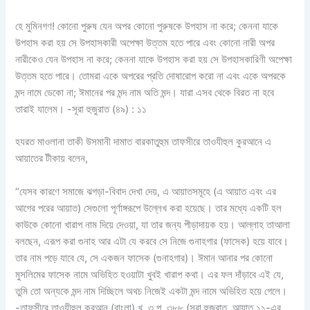
হে মুমিনগণ! কোনো পুরুষ যেন অপর কোনো পুরুষকে উপহাস না করে; কেননা যাকে
উপহাস করা হয় সে উপহাসকারী অপেক্ষা উত্তম হতে পারে এবং কোনো নারী অপর
নারীকেও যেন উপহাস না করে; কেননা যাকে উপহাস করা হয় সে উপহাসকারিণী অপেক্ষা
উত্তম হতে পারে। তোমরা একে অপরের প্রতি দোষারোপ করো না এবং একে অপরকে
মন্দ নামে ডেকো না; ঈমানের পর মন্দ নাম অতি মন্দ। যারা এসব থেকে বিরত না হবে
তারাই যালেম। -সূরা হুজুরাত (৪৯) : ১১
হযরত মাওলানা তাকী উসমানী দামাত বারকাতুহুম তাফসীরে তাওযীহুল কুরআনে এ
আয়াতের টীকায় বলেন,
“যেসব কারণে সমাজে ঝগড়া-বিবাদ দেখা দেয়, এ আয়াতসমূহে (এ আয়াত এবং এর
আগের পরের আয়াত) সেগুলো পূর্ণাঙ্গরূপে উল্লেখ করা হয়েছে। তার মধ্যে একটি হল
কাউকে কোনো খারাপ নাম দিয়ে দেওয়া, যা তার জন্য পীড়াদায়ক হয়। আল্লাহ তাআলা
বলছেন, এরূপ করা গুনাহ আর এটা যে করবে সে নিজে গুনাহগার (ফাসেক) হয়ে যাবে।
তার নাম পড়ে যাবে যে, সে একজন ফাসেক (গুনাহগার)। ঈমান আনার পর কোনো
মুসলিমের ফাসেক নামে অভিহিত হওয়াটা খুবই খারাপ কথা। এর ফল দাঁড়াবে এই যে,
তুমি তো অন্যকে মন্দ নাম দিচ্ছিলে অথচ নিজেই একটা মন্দ নামে অভিহিত হয়ে গেলে।
-তাফসীরে তাওযীহুল কুরআন (বাংলা) খ. ৩ পৃ. ৩৮৮ (সূরা হুজুরাত, আয়াত ১১-এর