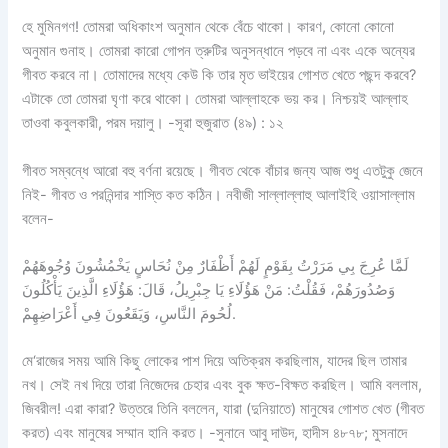
হে মুমিনগণ! তোমরা অধিকাংশ অনুমান থেকে বেঁচে থাকো। কারণ, কোনো কোনো
অনুমান গুনাহ। তোমরা কারো গোপন ত্রুটির অনুসন্ধানে পড়বে না এবং একে অন্যের
গীবত করবে না। তোমাদের মধ্যে কেউ কি তার মৃত ভাইয়ের গোশত খেতে পছন্দ করবে?
এটাকে তো তোমরা ঘৃণা করে থাকো। তোমরা আল্লাহকে ভয় কর। নিশ্চয়ই আল্লাহ
তাওবা কবুলকারী, পরম দয়ালু। -সূরা হুজুরাত (৪৯) : ১২
গীবত সম্বন্ধে আরো বহু বর্ণনা রয়েছে। গীবত থেকে বাঁচার জন্য আজ শুধু এতটুকু জেনে
নিই- গীবত ও পরনিন্দার শাস্তি কত কঠিন। নবীজী সাল্লাল্লাহু আলাইহি ওয়াসাল্লাম
বলেন-
لَمَّا عُرِجَ بِي مَرَرْتُ بِقَوْمٍ لَهُمْ أَظْفَارٌ مِنْ نُحَاسٍ يَخْمُشُونَ وُجُوهَهُمْ
وَصُدُورَهُمْ، فَقُلْتُ: مَنْ هَؤُلَاءِ يَا جِبْرِيلُ، قَالَ: هَؤُلَاءِ الَّذِينَ يَأْكُلُونَ
لُحُومَ النَّاسِ، وَيَقَعُونَ فِي أَعْرَاضِهِمْ.
মে‘রাজের সময় আমি কিছু লোকের পাশ দিয়ে অতিক্রম করছিলাম, যাদের ছিল তামার
নখ। সেই নখ দিয়ে তারা নিজেদের চেহার এবং বুক ক্ষত-বিক্ষত করছিল। আমি বললাম,
জিবরীল! এরা কারা? উত্তরে তিনি বললেন, যারা (দুনিয়াতে) মানুষের গোশত খেত (গীবত
করত) এবং মানুষের সম্মান হানি করত। -সুনানে আবু দাউদ, হাদীস ৪৮৭৮; মুসনাদে