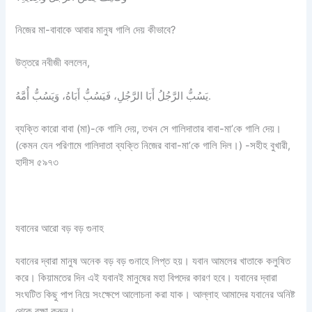
নিজের মা-বাবাকে আবার মানুষ গালি দেয় কীভাবে?
উত্তরে নবীজী বললেন,
يَسُبُّ الرَّجُلُ أَبَا الرَّجُلِ، فَيَسُبُّ أَبَاهُ، وَيَسُبُّ أُمَّهُ.
ব্যক্তি কারো বাবা (মা)-কে গালি দেয়, তখন সে গালিদাতার বাবা-মা’কে গালি দেয়।
(কেমন যেন পরিণামে গালিদাতা ব্যক্তি নিজের বাবা-মা’কে গালি দিল।) -সহীহ বুখারী,
হাদীস ৫৯৭৩
যবানের আরো বড় বড় গুনাহ
যবানের দ্বারা মানুষ অনেক বড় বড় গুনাহে লিপ্ত হয়। যবান আমলের খাতাকে কলুষিত
করে। কিয়ামতের দিন এই যবানই মানুষের মহা বিপদের কারণ হবে। যবানের দ্বারা
সংঘটিত কিছু পাপ নিয়ে সংক্ষেপে আলোচনা করা যাক। আল্লাহ আমাদের যবানের অনিষ্ট
থেকে রক্ষা করুন।