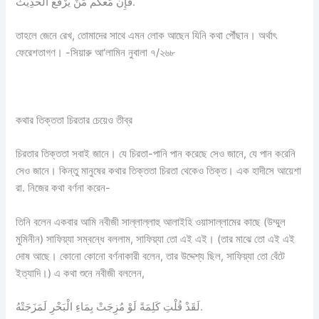
فَإِنَّ مَعَكُم مَنْ يَرْفَعُ الحَدِيْثَ.
তাহলে জেনে রেখ, তোমাদের সাথে এমন লোক আছেন যিনি কথা পৌঁছান। অর্থাৎ
ফেরেশতাগণ। -সিয়ারু আ‘লামিন নুবালা ৭/২৬৮
কথার তিক্ততা চিরতার চেয়েও তীব্র
চিরতার তিক্ততা সবাই জানে। যে চিরতা-পানি পান করেছে সেও জানে, যে পান করেনি
সেও জানে। কিন্তু মানুষের কথার তিক্ততা চিরতা থেকেও তিক্ত। এক হাদীসে আয়েশা
রা. নিজের কথা বর্ণনা করেন-
তিনি বলেন একবার আমি নবীজী সাল্লাল্লাহু আলাইহি ওয়াসাল্লামের কাছে (উম্মুল
মুমিনীন) সাফিয়্যা সম্বন্ধে বললাম, সাফিয়্যা তো এই এই। (তার মাঝে তো এই এই
দোষ আছে। কোনো কোনো বর্ণনাকারী বলেন, তার উদ্দেশ্য ছিল, সাফিয়্যা তো বেঁটে
ইত্যাদি।) এ কথা শুনে নবীজী বললেন,
لَقَدْ قُلْتِ كَلِمَةً لَوْ مُزِجَتْ بِمَاءِ الْبَحْرِ لَمَزَجَتْهُ.