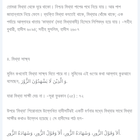
তোমরা মিথ্যা থেকে দূরে থাকো। নিশ্চয় মিথ্যা পাপের পথে নিয়ে যায়। আর পাপ
জাহান্নামে নিয়ে ফেলে। ব্যক্তি মিথ্যা বলতেই থাকে, মিথ্যার খোঁজে থাকে; এক
পর্যায়ে আল্লাহর খাতায় ‘কায্যাব’ (মহা মিথ্যাবাদী) হিসেবে লিপিবদ্ধ হয়ে যায়। -সহীহ
বুখারী, হাদীস ৬০৯৪; সহীহ মুসলিম, হাদীস ২৬০৭
৪. মিথ্যা সাক্ষ্য
মুমিন কখনোই মিথ্যা সাক্ষ্য দিতে পারে না। মুমিনের এই গুণের কথা আল্লাহ কুরআনে
বলেছেন, وَ الَّذِیْنَ لَا یَشْهَدُوْنَ الزُّوْرَ.
যারা মিথ্যা সাক্ষী দেয় না। -সূরা ফুরকান (২৫) : ৭২
উপরে ‘মিথ্যা’ শিরোনামে উল্লেখিত হাদীসটিরই একটি বর্ণনার মধ্যে মিথ্যার সাথে মিথ্যা
সাক্ষীর কথাও উল্লেখ হয়েছে। সে হাদীসের পাঠ হল-
أَلاَ وَقَوْلُ الزُّورِ، وَشَهَادَةُ الزُّورِ، أَلاَ وَقَوْلُ الزُّورِ، وَشَهَادَةُ الزُّورِ.