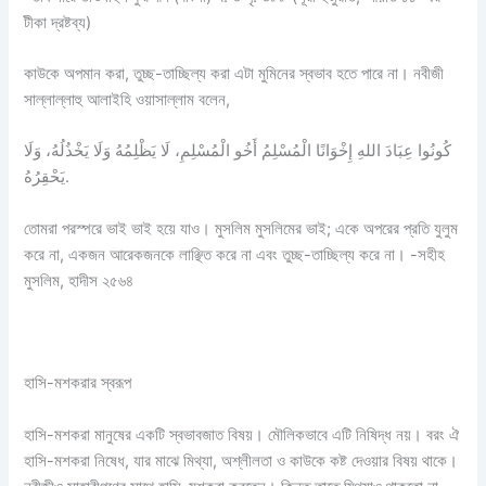
টীকা দ্রষ্টব্য)
কাউকে অপমান করা, তুচ্ছ-তাচ্ছিল্য করা এটা মুমিনের স্বভাব হতে পারে না। নবীজী
সাল্লাল্লাহু আলাইহি ওয়াসাল্লাম বলেন,
كُونُوا عِبَادَ اللهِ إِخْوَانًا الْمُسْلِمُ أَخُو الْمُسْلِمِ، لَا يَظْلِمُهُ وَلَا يَخْذُلُهُ، وَلَا
يَحْقِرُهُ.
তোমরা পরস্পরে ভাই ভাই হয়ে যাও। মুসলিম মুসলিমের ভাই; একে অপরের প্রতি যুলুম
করে না, একজন আরেকজনকে লাঞ্ছিত করে না এবং তুচ্ছ-তাচ্ছিল্য করে না। -সহীহ
মুসলিম, হাদীস ২৫৬৪
হাসি-মশকরার স্বরূপ
হাসি-মশকরা মানুষের একটি স্বভাবজাত বিষয়। মৌলিকভাবে এটি নিষিদ্ধ নয়। বরং ঐ
হাসি-মশকরা নিষেধ, যার মাঝে মিথ্যা, অশ্লীলতা ও কাউকে কষ্ট দেওয়ার বিষয় থাকে।