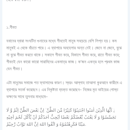
১.গীবত
যবানের দ্বারা সংঘটিত গুনাহের মধ্যে গীবতেই মানুষ সবচেয়ে বেশি লিপ্ত হয়। কম
মানুষই এ থেকে বাঁচতে পারে। এ ব্যাপারে অবহেলার অন্ত নেই। জেনে না জেনে, বুঝে
না বুঝে গীবত করতে থাকে। সকালে গীবত করে, বিকালে গীবত করে, রাতে গীবত করে;
গীবতই যেন কারো কারো সারাদিনের একমাত্র কাজ। ক’জন একত্র হলে প্রথম কাজ
যেন গীবত।
এটা মানুষের সমাজে শত ফ্যাসাদের কারণ। স্বয়ং আল্লাহ তাআলা কুরআনে কারীমে এ
ব্যাপারে সতর্ক করেছেন। এর নিকৃষ্টতা ব্যক্ত করেছেন- নিজের মৃত ভাইয়ের গোস্ত
ভক্ষণের সাথে তুলনার মাধ্যমে-
یٰۤاَیُّهَا الَّذِیْنَ اٰمَنُوا اجْتَنِبُوْا كَثِیْرًا مِّنَ الظَّنِّ ؗ اِنَّ بَعْضَ الظَّنِّ اِثْمٌ وَّ لَا
تَجَسَّسُوْا وَ لَا یَغْتَبْ بَّعْضُكُمْ بَعْضًا اَیُحِبُّ اَحَدُكُمْ اَنْ یَّاْكُلَ لَحْمَ اَخِیْهِ
مَیْتًا فَكَرِهْتُمُوْهُ وَ اتَّقُوا اللهَ اِنَّ اللهَ تَوَّابٌ رَّحِیْمٌ.