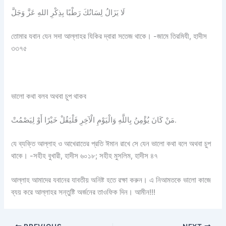
لَا يَزَالُ لِسَانُكَ رَطْبًا بِذِكْرِ اللهِ عَزَّ وَجَلَّ
তোমার যবান যেন সদা আল্লাহর যিকির দ্বারা সতেজ থাকে। -জামে তিরমিযী, হাদীস
৩৩৭৫
ভালো কথা বলব অথবা চুপ থাকব
مَنْ كَانَ يُؤْمِنُ بِاللَّهِ وَالْيَوْمِ الْآخِرِ فَلْيَقُلْ خَيْرًا أَوْ لِيَصْمُتْ.
যে ব্যক্তি আল্লাহ ও আখেরাতের প্রতি ঈমান রাখে সে যেন ভালো কথা বলে অথবা চুপ
থাকে। -সহীহ বুখারী, হাদীস ৬০১৮; সহীহ মুসলিম, হাদীস ৪৭
আল্লাহ আমাদের যবানের যাবতীয় অনিষ্ট হতে রক্ষা করুন। এ নিআমতকে ভালো কাজে
ব্যয় করে আল্লাহর সন্তুষ্টি অর্জনের তাওফিক দিন। আমীন!!!