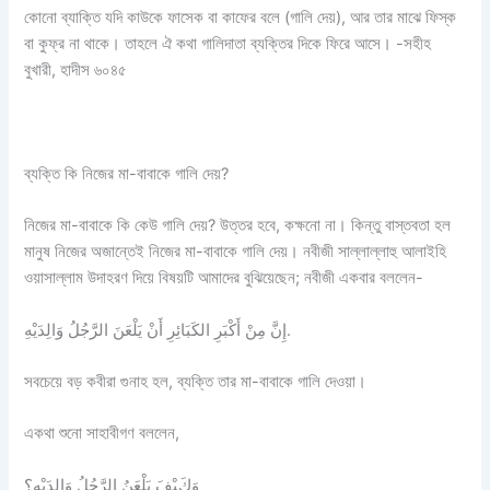
কোনো ব্যাক্তি যদি কাউকে ফাসেক বা কাফের বলে (গালি দেয়), আর তার মাঝে ফিস্ক
বা কুফ্র না থাকে। তাহলে ঐ কথা গালিদাতা ব্যক্তির দিকে ফিরে আসে। -সহীহ
বুখারী, হাদীস ৬০৪৫
ব্যক্তি কি নিজের মা-বাবাকে গালি দেয়?
নিজের মা-বাবাকে কি কেউ গালি দেয়? উত্তর হবে, কক্ষনো না। কিন্তু বাস্তবতা হল
মানুষ নিজের অজান্তেই নিজের মা-বাবাকে গালি দেয়। নবীজী সাল্লাল্লাহু আলাইহি
ওয়াসাল্লাম উদাহরণ দিয়ে বিষয়টি আমাদের বুঝিয়েছেন; নবীজী একবার বললেন-
إِنَّ مِنْ أَكْبَرِ الكَبَائِرِ أَنْ يَلْعَنَ الرَّجُلُ وَالِدَيْهِ.
সবচেয়ে বড় কবীরা গুনাহ হল, ব্যক্তি তার মা-বাবাকে গালি দেওয়া।
একথা শুনো সাহাবীগণ বললেন,
وَكَيْفَ يَلْعَنُ الرَّجُلُ وَالِدَيْهِ؟