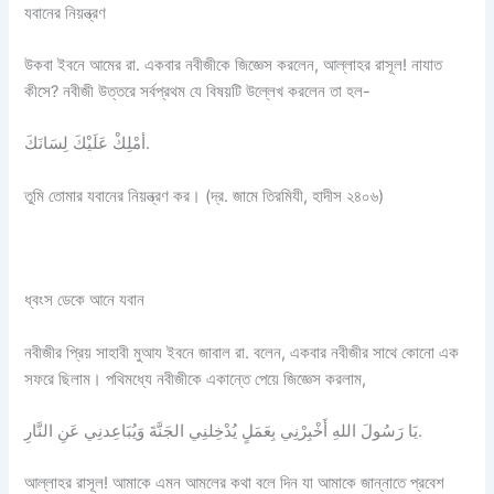
যবানের নিয়ন্ত্রণ
উকবা ইবনে আমের রা. একবার নবীজীকে জিজ্ঞেস করলেন, আল্লাহর রাসূল! নাযাত
কীসে? নবীজী উত্তরে সর্বপ্রথম যে বিষয়টি উল্লেখ করলেন তা হল-
أمْلِكْ عَلَيْكَ لِسَانَكَ.
তুমি তোমার যবানের নিয়ন্ত্রণ কর। (দ্র. জামে তিরমিযী, হাদীস ২৪০৬)
ধ্বংস ডেকে আনে যবান
নবীজীর প্রিয় সাহাবী মুআয ইবনে জাবাল রা. বলেন, একবার নবীজীর সাথে কোনো এক
সফরে ছিলাম। পথিমধ্যে নবীজীকে একান্তে পেয়ে জিজ্ঞেস করলাম,
يَا رَسُولَ اللهِ أَخْبِرْنِي بِعَمَلٍ يُدْخِلنِي الجَنَّةَ وَيُبَاعِدنِي عَنِ النَّارِ.
আল্লাহর রাসূল! আমাকে এমন আমলের কথা বলে দিন যা আমাকে জান্নাতে প্রবেশ