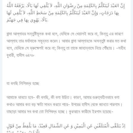
إِنَّ العَبْدَ لَيَتَكَلَّمُ بِالكَلِمَةِ مِنْ رِضْوَانِ اللَّهِ، لاَ يُلْقِي لَهَا بَالًا، يَرْفَعُهُ اللَّهُ
بِهَا دَرَجَاتٍ، وَإِنَّ العَبْدَ لَيَتَكَلَّمُ بِالكَلِمَةِ مِنْ سَخَطِ اللَّهِ، لاَ يُلْقِي لَهَا
بَالًا، يَهْوِي بِهَا فِي جَهَنَّمَ.
বান্দা আল্লাহর সন্তুষ্টিমূলক কথা বলে, যেদিকে সে খেয়ালই করে না, কিন্তু এর কারণে
আল্লাহ তার মর্যাদাকে সমুন্নত করেন। আবার বান্দা আল্লাহকে অসন্তুষ্ট করার মত কথা
বলে, যেদিকে সে ভ্রুক্ষেপই করে না; কিন্তু তা তাকে জাহান্নামে নিয়ে পৌঁছায়। -সহীহ
বুখারী, হাদীস ৬৪৭৮
যা বলছি লিপিবদ্ধ হচ্ছে
আমাকে ভাবতে হবে- কী বলছি, কী বলা উচিত। কারণ, আমার গুরুত্বহীনভাবে বলা
কথাও আমার কত বড় ক্ষতি সাধন করতে পারে- উপরের হাদীস থেকে জানতে পারলাম।
তাছাড়া আমার সব কথা তো লিপিবদ্ধ হচ্ছে। কুরআনে কারীমে ইরশাদ হয়েছে-
اِذْ یَتَلَقَّی الْمُتَلَقِّیٰنِ عَنِ الْیَمِیْنِ وَ عَنِ الشِّمَالِ قَعِیْدٌ، مَا یَلْفِظُ مِنْ قَوْلٍ
اِلَّا لَدَیْهِ رَقِیْبٌ عَتِیْدٌ.