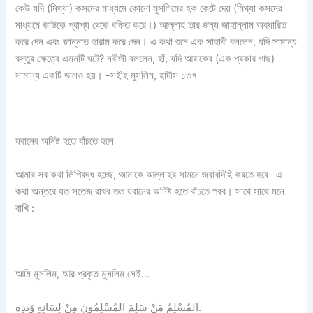
কেউ যদি (মিথ্যা) কসমের মাধ্যমে কোনো মুসলিমের হক কেটে দেয় (মিথ্যা কসমের
মাধ্যমে কাউকে প্রাপ্য থেকে বঞ্চিত করে।) আল্লাহ তার জন্য জাহান্নাম অবধারিত
করে দেন এবং জান্নাত হারাম করে দেন। এ কথা শুনে এক সাহাবী বললেন, যদি সামান্য
বস্তুর ক্ষেত্রে এমনটি ঘটে? নবীজী বললেন, হাঁ, যদি আরাকের (এক প্রকার গাছ)
সামান্য একটি ডালও হয়। -সহীহ মুসলিম, হাদীস ১৩৭
যবানের অনিষ্ট হতে বাঁচতে হলে
আমার সব কথা লিপিবদ্ধ হচ্ছে, আমাকে আল্লাহর সামনে জবাবদিহি করতে হবে- এ
কথা অন্তরে যত সতেজ রাখব তত যবানের অনিষ্ট হতে বাঁচতে পরব। সাথে সাথে মনে
রাখি :
আমি মুসলিম, আর প্রকৃত মুসলিম সেই…
المُسْلِمُ مَنْ سَلِمَ المُسْلِمُونَ مِنْ لِسَانِهِ وَيَدِه.