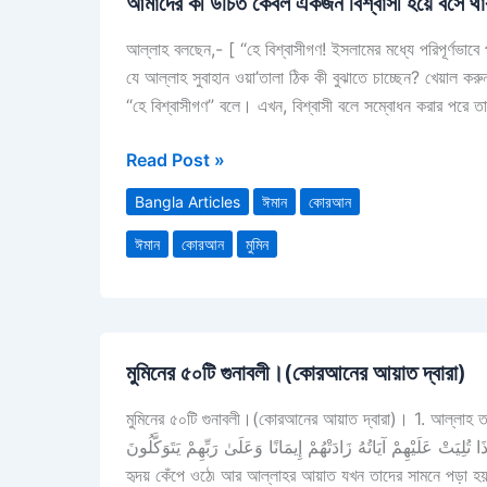
আমাদের কী উচিত কেবল একজন বিশ্বাসী হয়ে বসে থাক
কী
উচিত
আল্লাহ বলছেন,- [ “হে বিশ্বাসীগণ! ইসলামের মধ্যে পরিপূর্ণভ
কেবল
যে আল্লাহ সুবাহান ওয়া’তালা ঠিক কী বুঝাতে চাচ্ছেন? খেয়াল কর
একজন
“হে বিশ্বাসীগণ” বলে। এখন, বিশ্বাসী বলে সম্বোধন করার পরে 
বিশ্বাসী
হয়ে
Read Post »
বসে
থাকা?
Bangla Articles
ঈমান
কোরআন
নাকী,
ঈমান
কোরআন
মুমিন
মুসলিম
বনে
যাওয়া?
মুমিনের
মুমিনের ৫০টি গুনাবলী।(কোরআনের আয়াত দ্বারা)
৫০টি
গুনাবলী।
মুমিনের ৫০টি গুনাবলী।(কোরআনের আয়াত দ্বারা)। 1. আল্লাহ তালার নাম নিলে ভয়ে অন্তর কেঁপে উঠব
(কোরআনের
وَجِلَتْ قُلُوبُهُمْ وَإِذَا تُلِيَتْ عَلَيْهِمْ آيَاتُهُ زَادَتْهُمْ إِيمَانًا وَعَلَىٰ رَبِّهِمْ يَتَوَكَّلُونَ﴾ সাচ্চা ঈমানদ
আয়াত
হৃদয় কেঁপে ওঠে৷ আর আল্লাহর আয়াত যখন তাদের সামনে পড়া হয়
দ্বারা)