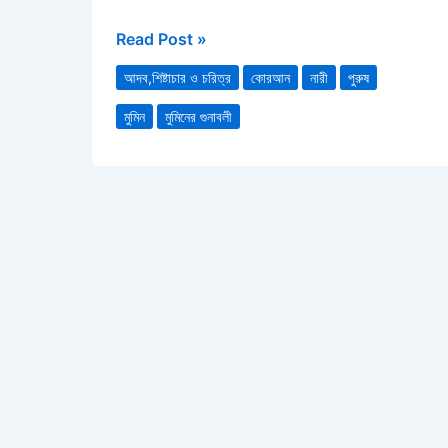
Read Post »
আদব,শিষ্টাচার ও চরিত্র
কোরআন
নারী
পুরুষ
মুমিন
মুমিনের গুনাবলী