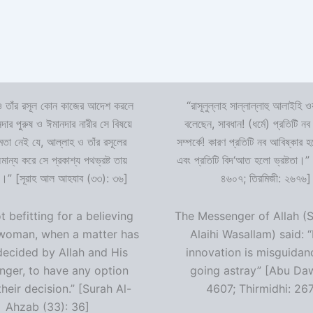
 তাঁর রসূল কোন কাজের আদেশ করলে
“রাসূলুল্লাহ সাল্লাল্লাহু আলাইহি ওয
দার পুরুষ ও ঈমানদার নারীর সে বিষয়ে
বলেছেন, সাবধান! (ধর্মে) প্রতিটি নব
ষমতা নেই যে, আল্লাহ ও তাঁর রসূলের
সম্পর্কে! কারণ প্রতিটি নব আবিষ্কার
ন্য করে সে প্রকাশ্য পথভ্রষ্ট তায়
এবং প্রতিটি বিদ‘আত হলো ভ্রষ্টতা।”
।” [সূরাহ আল আহযাব (৩৩): ৩৬]
৪৬০৭; তিরমিজী: ২৬৭৬]
ot befitting for a believing
The Messenger of Allah (S
woman, when a matter has
Alaihi Wasallam) said: 
decided by Allah and His
innovation is misguidan
ger, to have any option
going astray” [Abu Da
heir decision.” [Surah Al-
4607; Thirmidhi: 26
Ahzab (33): 36]