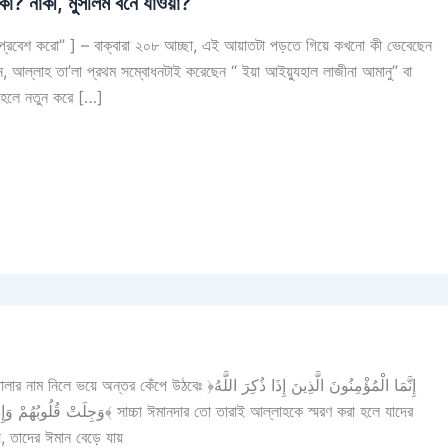
া? নাকী, মুসলিম বনে যাওয়া?
াবে প্রবেশ করো” ] – বাক্বারা ২০৮ আচ্ছা, এই আয়াতটা পড়তে গিয়ে কখনো কী ভেবেছেন
ুন, আল্লাহ তা’লা প্রথম সম্বোধনটাই করেছেন “ ইয়া আইয়্যুহাল লাজীনা আমানু” বা
তাহলে নতুন করে […]
েঃ ﴿إِنَّمَا الْمُؤْمِنُونَ الَّذِينَ إِذَا ذُكِرَ اللَّهُ
ার তো তারাই আল্লাহকে স্মরণ করা হলে যাদের
, তাদের ঈমান বেড়ে যায়