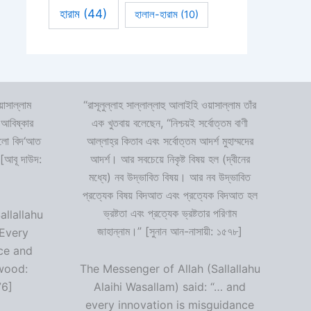
হারাম
(44)
হালাল-হারাম
(10)
়াসাল্লাম
“রাসূলুল্লাহ সাল্লাল্লাহু আলাইহি ওয়াসাল্লাম তাঁর
 আবিষ্কার
এক খুতবায় বলেছেন, “নিশ্চয়ই সর্বোত্তম বাণী
 হলো বিদ‘আত
আল্লাহ্‌র কিতাব এবং সর্বোত্তম আদর্শ মুহাম্মদের
 [আবূ দাউদ:
আদর্শ। আর সবচেয়ে নিকৃষ্ট বিষয় হল (দ্বীনের
মধ্যে) নব উদ্ভাবিত বিষয়। আর নব উদ্ভাবিত
প্রত্যেক বিষয় বিদআত এবং প্রত্যেক বিদআত হল
ভ্রষ্টতা এবং প্রত্যেক ভ্রষ্টতার পরিণাম
allallahu
জাহান্নাম।” [সুনান আন-নাসায়ী: ১৫৭৮]
“Every
ce and
wood:
The Messenger of Allah (Sallallahu
76]
Alaihi Wasallam) said: “… and
every innovation is misguidance