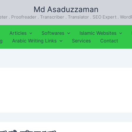
Md Asaduzzaman
eter . Proofreader . Transcriber . Translator . SEO Expert . Wor
Articles
Softwares
Islamic Websites
ng
Arabic Writing Links
Services
Contact