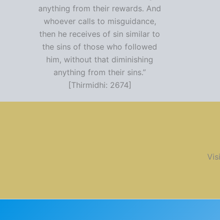
anything from their rewards. And
whoever calls to misguidance,
then he receives of sin similar to
the sins of those who followed
him, without that diminishing
anything from their sins.”
[Thirmidhi: 2674]
Vis