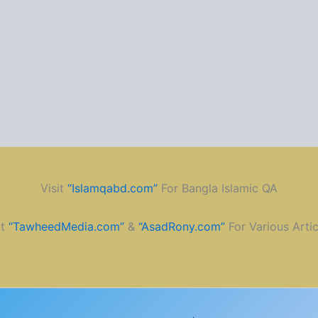
Visit
“Islamqabd.com”
For Bangla Islamic QA
it
“TawheedMedia.com”
&
“AsadRony.com”
For Various Artic