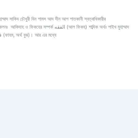
মুহাম্মাদ সাকিব চৌধুরী বিন শামস আদ দীন আশ শাতকানী স্বত্বাধিকারীর
 الفقه (আল ফিকহ) শাব্দিক অর্থঃ শাইখ মুহাম্মাদ
বিন সালেহ আল উথাইমীন বলেন, আল ফিকহ এর শাব্দিক অর্থঃ فهم (ফাহম, অর্থ বুঝ)। আর এর মধ্যে