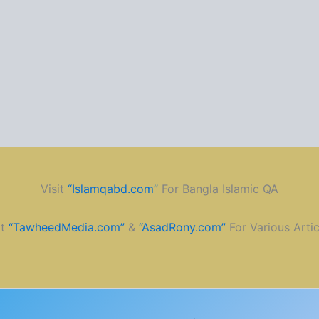
Visit
“Islamqabd.com”
For Bangla Islamic QA
it
“TawheedMedia.com”
&
“AsadRony.com”
For Various Artic