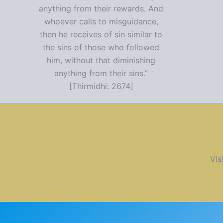
anything from their rewards. And
whoever calls to misguidance,
then he receives of sin similar to
the sins of those who followed
him, without that diminishing
anything from their sins.”
[Thirmidhi: 2674]
Vis