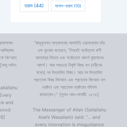
হারাম
(44)
হালাল-হারাম
(10)
়াসাল্লাম
“রাসূলুল্লাহ সাল্লাল্লাহু আলাইহি ওয়াসাল্লাম তাঁর
 আবিষ্কার
এক খুতবায় বলেছেন, “নিশ্চয়ই সর্বোত্তম বাণী
 হলো বিদ‘আত
আল্লাহ্‌র কিতাব এবং সর্বোত্তম আদর্শ মুহাম্মদের
 [আবূ দাউদ:
আদর্শ। আর সবচেয়ে নিকৃষ্ট বিষয় হল (দ্বীনের
মধ্যে) নব উদ্ভাবিত বিষয়। আর নব উদ্ভাবিত
প্রত্যেক বিষয় বিদআত এবং প্রত্যেক বিদআত হল
ভ্রষ্টতা এবং প্রত্যেক ভ্রষ্টতার পরিণাম
allallahu
জাহান্নাম।” [সুনান আন-নাসায়ী: ১৫৭৮]
“Every
ce and
wood:
The Messenger of Allah (Sallallahu
76]
Alaihi Wasallam) said: “… and
every innovation is misguidance