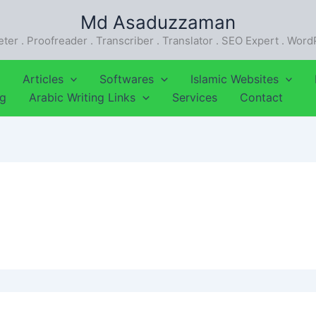
Md Asaduzzaman
eter . Proofreader . Transcriber . Translator . SEO Expert . Wor
Articles
Softwares
Islamic Websites
ng
Arabic Writing Links
Services
Contact