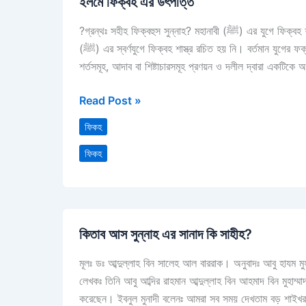
ইলমে ফিক্বহ এর উৎপত্তি
ফিক্বহ
এর
?গ্রন্থঃ সহীহ ফিক্বহুস সুন্নাহ? মহানাবী (ﷺ) এর যুগে ফিক্বহ শাস্ত্র (الفقه في عهد النبي صلى الله عليه وسلم) জেনে রাখুন! রাসূল
উৎপত্তি
(ﷺ) এর স্বর্ণযুগে ফিক্বহ শাস্ত্র রচিত হয় নি। বর্তমান যুগের ফক্বীহগণ যেমনটি তাদের আন্তরিক প্রচেষ্টার মাধ্যমে বিভিন্ন বিধানের রুকনসমূহ,
শর্তসমূহ, আদাব বা শিষ্টাচারসমূহ প্রণয়ন ও দলীল দ্বারা একটিক
Read Post »
ফিকহ
ফিকহ
কিতাব
কিতাব আস সুন্নাহ এর সানাদ কি সাহীহ?
আস
সুন্নাহ
মূলঃ ডঃ আব্দুল্লাহ বিন সালেহ আল বাররাক। অনুবাদঃ আবু হাযম ম
এর
লেখকঃ তিনি আবু আব্দির রাহমান আব্দুল্লাহ বিন আহমাদ বিন মুহাম্
সানাদ
করেছেন। ইবনুল মুনাদী বলেনঃ আমরা সব সময় দেখতাম বড় শাইখরা
কি