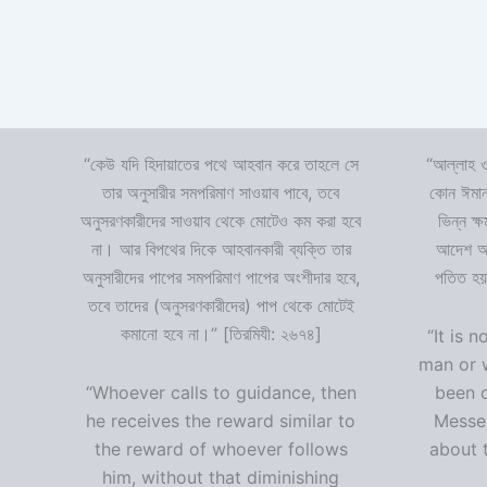
“কেউ যদি হিদায়াতের পথে আহবান করে তাহলে সে
“আল্লাহ ও
তার অনুসারীর সমপরিমাণ সাওয়াব পাবে, তবে
কোন ঈমান
অনুসরণকারীদের সাওয়াব থেকে মোটেও কম করা হবে
ভিন্ন ক্
না। আর বিপথের দিকে আহবানকারী ব্যক্তি তার
আদেশ অমা
অনুসারীদের পাপের সমপরিমাণ পাপের অংশীদার হবে,
পতিত হয়
তবে তাদের (অনুসরণকারীদের) পাপ থেকে মোটেই
কমানো হবে না।” [তিরমিযী: ২৬৭৪]
“It is n
man or 
“Whoever calls to guidance, then
been 
he receives the reward similar to
Messen
the reward of whoever follows
about t
him, without that diminishing