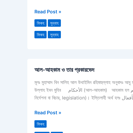
সাহীহ?
Read Post »
ফিকহ
সুন্নাহ
ফিকহ
সুন্নাহ
আল-
আল-আহকাম ও তার প্রকারভেদ
আহকাম
ও
মূলঃ মুহাম্মাদ বিন সালিহ আল উথাইমিন রহিমাহুল্লাহ অনুবাদঃ আবু
তার
উল্লাহ ইবন মুহিব الأحكام (আল-আহকাম) আহকাম হল حكم (হুকুম) এর বহুবচন। আর ভাষাগতভাবেঃ القضاء (আল-কাদা, অর্থাৎ আদেশ বা
প্রকারভেদ
নির্দেশনা বা
Read Post »
ফিকহ