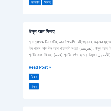
আহকাম
ফিকহ
উসুল
উসুল আল ফিকহ
আল
ফিকহ
মূলঃ মুহাম্মাদ বিন সালিহ আল উথাইমিন রহিমাহুল্লাহ অনুবাদঃ মুহাম
বিন শামস আদ দীন আশ শাতকানী সংজ্ঞা (تعريفه): উসুল আল ফিকহ – এর সংজ্ঞা দুভাবে বোঝা যায়ঃ প্রথমতঃ এক একটি করে অর্থাৎ ‘উসূল’ (أصول)
শব্দটির
Read Post »
ফিকহ
ফিকহ
আকিদাহ