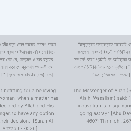
 তাঁর রসূল কোন কাজের আদেশ করলে
“রাসূলুল্লাহ সাল্লাল্লাহু আলাইহি ওয
দার পুরুষ ও ঈমানদার নারীর সে বিষয়ে
বলেছেন, সাবধান! (ধর্মে) প্রতিটি নব
ষমতা নেই যে, আল্লাহ ও তাঁর রসূলের
সম্পর্কে! কারণ প্রতিটি নব আবিষ্কার
ন্য করে সে প্রকাশ্য পথভ্রষ্ট তায়
এবং প্রতিটি বিদ‘আত হলো ভ্রষ্টতা।”
।” [সূরাহ আল আহযাব (৩৩): ৩৬]
৪৬০৭; তিরমিজী: ২৬৭৬]
ot befitting for a believing
The Messenger of Allah (S
woman, when a matter has
Alaihi Wasallam) said: 
decided by Allah and His
innovation is misguidan
ger, to have any option
going astray” [Abu Da
heir decision.” [Surah Al-
4607; Thirmidhi: 26
Ahzab (33): 36]