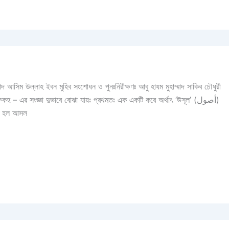
্মাদ আসিম উল্লাহ ইবন মুহিব সংশোধন ও পুনঃনিরীক্ষণঃ আবু হাযম মুহাম্মাদ সাকিব চৌধুরী
 এবং ‘ফিকহ’ (فقه) শব্দটির বর্ণনা হতে। উসুল (الأصول) হল আসল