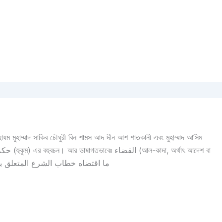
 হাযম মুহাম্মাদ সাকিব চৌধুরী বিন শামস আদ দীন আশ শাতকানী এবং মুহাম্মাদ আসিম
 বিচার, legislation)। ইস্তিলাহী অর্থ হলঃ ما اقتضاه خطاب الشرع المتعلق بأفعال