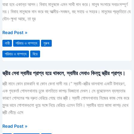
যারা হবে একান্ত আপন। বিবাহ মানুষকে এমন সাথী দান করে। মানুষ সংসারে সবয়ংসম্পূর্ণ
নয়। বিবাহ মানুষকে দান করে বহু আত্মীয়-সবজন, বহু সহায় ও সহচর। মানুষের প্রকৃতিতে যে
যৌন-ক্ষুধা আছে, তা দূর
Read Post »
নারী
পরিবার ও দাম্পত্য
পুরুষ
পরিবার ও দাম্পত্য
বিয়ে
স্ত্রীর সেবা স্বামীর প্রাপ্য হয়ে থাকলে, স্বামীর সেবাও কিন্তু স্ত্রীর প্রাপ্য।
স্ত্রীর
সেবা
স্ত্রী মানে কোন চাকরানি বা কোন কেনা দাসী নয়।” স্বামী-স্ত্রীর ভালবাসা একটি উদাহরণ,
স্বামীর
এক গৃহকর্তা গোসলখানায় ঢুকে বালতিতে কাপড় ভিজানো দেখল। সে বুঝেফেলল ব্যস্ততার
প্রাপ্য
কারণে গোসলের পর দ্রুত বেরিয়ে গেছে তার স্ত্রী। স্বামী গোসলখানায় নিজের কাজ শেষ করে
হয়ে
সুন্দর ভাবে পোশাকগুলো ধুয়ে সঙ্গে নিয়ে বেরিয়ে এলেন তিনি। স্বামীর হাতে জামা কাপড় দেখে
থাকলে,
স্ত্রী দৌঁড়ে এসে
স্বামীর
সেবাও
Read Post »
কিন্তু