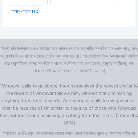
হালাল-হারাম
(10)
“কেউ যদি হিদায়াতের পথে আহবান করে তাহলে সে তার অনুসারীর সমপরিমাণ সাওয়াব পাবে, তবে
অনুসরণকারীদের সাওয়াব থেকে মোটেও কম করা হবে না। আর বিপথের দিকে আহবানকারী ব্যক্তি
তার অনুসারীদের পাপের সমপরিমাণ পাপের অংশীদার হবে, তবে তাদের (অনুসরণকারীদের) পাপ
থেকে মোটেই কমানো হবে না।” [তিরমিযী: ২৬৭৪]
“Whoever calls to guidance, then he receives the reward similar to
the reward of whoever follows him, without that diminishing
anything from their rewards. And whoever calls to misguidance,
then he receives of sin similar to the sins of those who followed
him, without that diminishing anything from their sins.” [Thirmidhi:
2674]
“আল্লাহ ও তাঁর রসূল কোন কাজের আদেশ করলে কোন ঈমানদার পুরুষ ও ঈমানদার নারীর সে