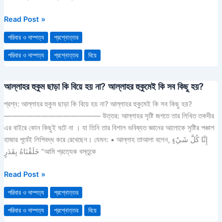
Read Post »
পরিবার ও দাম্পত্য
প্রশ্নোত্তর
পরিবার ও দাম্পত্য
প্রশ্নোত্তর
বিয়ে
আল্লাহর হুকুম ছাড়া কি বিয়ে হয় না? আল্লাহর হুকুমেই কি সব কিছু হয়?
আল্লাহর
হুকুম
প্রশ্ন: আল্লাহর হুকুম ছাড়া কি বিয়ে হয় না? আল্লাহর হুকুমেই কি সব কিছু হয়?
ছাড়া
————————————— উত্তর: আল্লাহর সৃষ্টি জগতে তার লিখিত তকদীর
কি
এর বাইরে কোন কিছুই ঘটে না । যা তিনি তার বিশাল ভবিষ্যত জ্ঞানের আলোকে সৃষ্টির পঞ্চাশ
বিয়ে
হাজার পূর্বেই লিপিবদ্ধ করে রেখেছেন। যেমন: ▪ আল্লাহ তাআলা বলেন, إِنَّا كُلَّ شَيْءٍ
হয়
خَلَقْنَاهُ بِقَدَرٍ “আমি প্রত্যেক বস্তুকে
না?
আল্লাহর
Read Post »
হুকুমেই
পরিবার ও দাম্পত্য
প্রশ্নোত্তর
কি
সব
পরিবার ও দাম্পত্য
প্রশ্নোত্তর
বিয়ে
কিছু