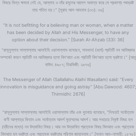
বিষয়ে ভিন্ন ক্ষমতা নেই যে, আল্লাহ ও তাঁর রসূলের আদেশ অমান্য করে সে প্রকাশ্য পথভ্রষ্ট
তায় পতিত হয়।” [সূরাহ আল আহযাব (৩৩): ৩৬]
“It is not befitting for a believing man or woman, when a matter
has been decided by Allah and His Messenger, to have any
option about their decision.” [Surah Al-Ahzab (33): 36]
“রাসূলুল্লাহ সাল্লাল্লাহু আলাইহি ওয়াসাল্লাম বলেছেন, সাবধান! (ধর্মে) প্রতিটি নব আবিষ্কার
সম্পর্কে! কারণ প্রতিটি নব আবিষ্কার হলো বিদ‘আত এবং প্রতিটি বিদ‘আত হলো ভ্রষ্টতা।” [আবূ
দাউদ: ৪৬০৭; তিরমিজী: ২৬৭৬]
The Messenger of Allah (Sallallahu Alaihi Wasallam) said: “Every
innovation is misguidance and going astray” [Abu Dawood: 4607;
Thirmidhi: 2676]
“রাসূলুল্লাহ সাল্লাল্লাহু আলাইহি ওয়াসাল্লাম তাঁর এক খুতবায় বলেছেন, “নিশ্চয়ই সর্বোত্তম
বাণী আল্লাহ্‌র কিতাব এবং সর্বোত্তম আদর্শ মুহাম্মদের আদর্শ। আর সবচেয়ে নিকৃষ্ট বিষয় হল
(দ্বীনের মধ্যে) নব উদ্ভাবিত বিষয়। আর নব উদ্ভাবিত প্রত্যেক বিষয় বিদআত এবং প্রত্যেক
বিদআত হল ভ্রষ্টতা এবং প্রত্যেক ভ্রষ্টতার পরিণাম জাহান্নাম।” [সুনান আন-নাসায়ী: ১৫৭৮]