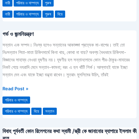
নারী
পরিবার ও দাম্পত্য
পুরুষ
স্ত্রীর
প্রাপ্য।
নারী
পরিবার ও দাম্পত্য
পুরুষ
বিয়ে
গর্ভ ও জন্মনিয়ন্ত্রণ
গর্ভ
ও
সন্তান এক সম্পদ। নিঃস্ব হলেও সন্তানের আকাঙ্ক্ষা প্রত্যেক মা-বাপের। তাই তো
জন্মনিয়ন্ত্রণ
নিঃসন্তান পিতা-মাতা চিকিৎসার্থে কিনা খায়, কোথা না যায়? অবশ্য বৈধভাবে চিকিৎসা-
বিজ্ঞানের সাহায্য নেওয়া দূষণীয় নয়। দূষণীয় হল সন্তানলোভে কোন পীর-ঠাকুর-মাযারের
নিকট গেয়ে নযরাদি মেনে সন্তান-কামনা; বরং এ হল খাঁটি শির্ক। আল্লাহই যাকে ইচ্ছা
সন্তান দেন এবং যাকে ইচ্ছা বন্ধ্যা রাখেন। সুতরাং মুসলিমের উচিৎ, তাঁরই
Read Post »
পরিবার ও দাম্পত্য
পরিবার ও দাম্পত্য
বিয়ে
সন্তান
বিবাহ পূর্ববর্তী কোন রিলেশনের কথা স্বামী /স্ত্রী কে জানানোর ব্যাপারে ইসলাম কী
বিবাহ
বলে
পূর্ববর্তী