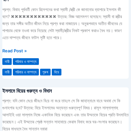
কোন
প্রশ্ন: বিবাহ পূর্ববর্তী কোন রিলেশনের কথা স্বামী /স্ত্রী কে জানানোর ব্যাপারে ইসলাম কী
রিলেশনের
বলে? ✖✖✖✖✖✖✖✖✖✖✖✖ উত্তর: বিজ্ঞ আলেমগণ বলেছেন: স্বামী বা স্ত্রীর
কথা
জন্য তার সঙ্গীর অতীত জীবন নিয়ে প্রশ্ন করা নাজায়েয। অনুরূপভাবে অতীত জীবনের যে
স্বামী
পাপাচার থেকে তওবা করে নিয়েছে সেটা স্বামী/স্ত্রীর নিকট প্রকাশ করাও বৈধ নয়। কারণ
/
এতে দাম্পত্য জীবনে ফাটল সৃষ্টি হতে পারে।
স্ত্রী
কে
Read Post »
জানানোর
নারী
পরিবার ও দাম্পত্য
ব্যাপারে
ইসলাম
নারী
পরিবার ও দাম্পত্য
পুরুষ
বিয়ে
কী
বলে
ইসলামে বিয়ের গুরুত্ব ও বিধান
ইসলামে
বিয়ের
প্রশ্ন: য‌দি কোন মে‌য়ে জীব‌নে বি‌য়ে না ক‌রে তাহ‌লে সে কি জাহান্না‌মে যা‌বে অথবা সে কি
গুরুত্ব
গুনাহগার হ‌বে? উত্তর: বিয়ে ইসলামের অত্যন্ত গুরুত্বপূর্ণ বিষয়। রাসূল সাল্লাল্লাহু
ও
আলাইহি ওয়া সাল্লাম নিজে একাধিক বিয়ে করেছেন এবং তার উম্মতকে বিয়ের প্রতি উৎসাহিত
বিধান
করেছেন। এই উম্মতের শ্রেষ্ঠ সন্তান সাহাবায়ে কেরাম বিবাহ করে ঘর-সংসার করেছেন।
বিয়ের মাধ্যমে বৈধ সান্তান দ্বারা