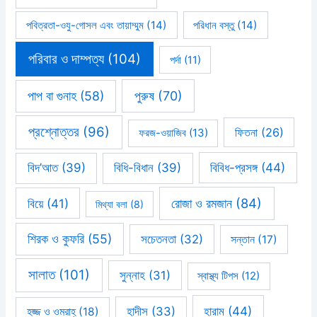
পবিত্রতা-ওযু-গোসল এবং তায়াম্মুম
(14)
পরিধান বস্তু
(14)
পরিবার ও দাম্পত্য
(104)
পর্দা
(11)
পাপ বা গুনাহ
(58)
পুরুষ
(70)
প্রশ্নোত্তর
(96)
ফিতনা
(26)
ফরজ-ওয়াজিব
(13)
বিবিধ-প্রসঙ্গ
(44)
বিদ’আত
(39)
বিধি-বিধান
(39)
রোজা ও রমজান
(84)
বিয়ে
(41)
মিথ্যা বলা
(8)
শিরক ও কুফরি
(55)
সচেতনতা
(32)
সন্তান
(17)
সালাত
(101)
সুন্নাহ
(31)
স্বাস্থ্য টিপস
(12)
হারাম
(44)
হাদীস
(33)
হজ্জ ও ওমরাহ্‌
(18)