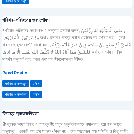
পরিবার ও দাম্পত্য
পরিবার-পরিজনের ভরণপোষণ
পরিবার-
পরিজনের
*পরিবার-পরিজনের ভরণপোষণ* আল্লাহ তাআলা বলেন, وَعَلَـى الْمَوْلُوْدِ لَهُ رِزْقُهُنَّ
ভরণপোষণ
وَكِسْوَتُهُنَّ بِالْمَعْرُوْفِ অর্থাৎ, জনকের কর্তব্য যথাবিধি তাদের ভরণপোষণ করা। (সূরা
বাক্বারাহ ২৩৩) তিনি আরো বলেন, لِيُنْفِقْ ذُوْ سَعَةٍ مِنْ سَعَتِهِ وَمَنْ قُدِرَ عَلَيْهِ رِزْقُهُ
فَلْيُنْفِقْ مِمَّا آتَاهُ اللهُ لَا يُكَلِّفُ اللهُ نَفْسًا إِلَّا مَا آتَاهَا অর্থাৎ, সামর্থ্যবান নিজ
সামর্থ্য অনুযায়ী ব্যয় করবে এবং যার জীবনোপকরণ সীমিত
Read Post »
পরিবার ও দাম্পত্য
হাদীস
পরিবার ও দাম্পত্য
হাদীস
বিবাহের প্রয়োজনীয়তা
বিবাহের
প্রয়োজনীয়তা
📚গ্রন্থঃ আদর্শ বিবাহ ও দাম্পত্য📚 মানুষ প্রকৃতিগতভাবে সমাজবদ্ধ হয়ে বাস করতে
অভ্যস্ত। একাকী বাস তার সবভাব-সিদ্ধ নয়। তাই প্রয়োজন পড়ে সঙ্গিনীর ও কিছু সাথীর;