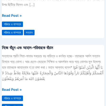
তা
উপর ছিটিয়ে দিলেন এবং […]
ধোয়ার
পদ্ধতি
Read Post »
পরিবার ও দাম্পত্য
পরিবার ও দাম্পত্য
সন্তান
নিজে বাঁচুন এবং আহাল-পরিবারকে বাঁচান
নিজে
বাঁচুন
সন্তানের প্রতি পিতা-মাতার সবচেয়ে বড় দায়িত্ব ও কর্তব্য হচ্ছে- তাদেরকে আর্দশ সন্তান
এবং
হিসাবে গড়ে তোলা। আর ছেলে-মেয়েকে শিক্ষিত ও আদর্শবান করে গড়ে তোলার মূল উদ্দেশ্য
আহাল-
হবে তাদেরকে জাহান্নাম হ’তে রক্ষা করা। মহান আল্লাহ বলেন* يَا أَيُّهَا الَّذِيْنَ آمَنُوْا قُوْا
পরিবারকে
أَنْفُسَكُمْ وَأَهْلِيْكُمْ نَاراً وَقُوْدُهَا النَّاسُ وَالْحِجَارَةُ عَلَيْهَا مَلاَئِكَةٌ غِلاَظٌ شِدَادٌ لاَ
বাঁচান
يَعْصُوْنَ اللهَ مَا أَمَرَهُمْ وَيَفْعَلُوْنَ
Read Post »
পরিবার ও দাম্পত্য