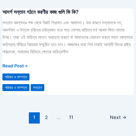
হয়?
আদর্শ সন্তান গঠনে করণীয় কাজ গুলি কি কি?
আদর্শ
সন্তান
সন্তান আল্লাহর পক্ষ থেকে বিরাট নিয়ামত এবং আমানত। যার কারণে সন্তানকে সৎ,
গঠনে
আদর্শবান ও উত্তম চরিত্রে চরিত্রবান করে গড়ে তোলার দায়িত্ব সর্ব প্রথম পিতা-মাতার
করণীয়
উপর। তারা এই দায়িত্ব পালনে অবহেলা করলে বা আমানতের খেয়ানত করলে মহান আল্লাহর
কাজ
কাঠগড়ায় দাঁড়িয়ে বিচারের সম্মুখীন হতে হবে। আজকের যারা শিশু তারাই আগামী দিনের রাষ্ট্র
গুলি
পরিচালক, সমাজের বিভিন্ন ক্ষেত্রে দায়িত্বশীল
কি
কি?
Read Post »
পরিবার ও দাম্পত্য
পরিবার ও দাম্পত্য
সন্তান
1
2
…
11
Next
→