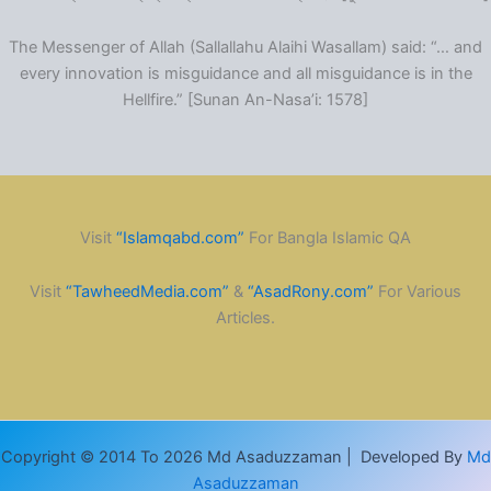
The Messenger of Allah (Sallallahu Alaihi Wasallam) said: “… and
every innovation is misguidance and all misguidance is in the
Hellfire.” [Sunan An-Nasa’i: 1578]
Visit
“Islamqabd.com”
For Bangla Islamic QA
Visit
“TawheedMedia.com”
&
“AsadRony.com”
For Various
Articles.
Copyright © 2014 To 2026 Md Asaduzzaman | Developed By
Md
Asaduzzaman