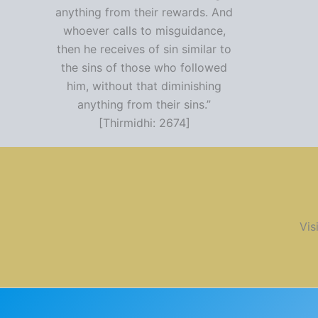
anything from their rewards. And
whoever calls to misguidance,
then he receives of sin similar to
the sins of those who followed
him, without that diminishing
anything from their sins.”
[Thirmidhi: 2674]
Vis