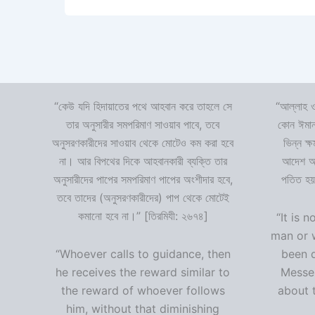
“কেউ যদি হিদায়াতের পথে আহবান করে তাহলে সে
“আল্লাহ ও
তার অনুসারীর সমপরিমাণ সাওয়াব পাবে, তবে
কোন ঈমান
অনুসরণকারীদের সাওয়াব থেকে মোটেও কম করা হবে
ভিন্ন ক্
না। আর বিপথের দিকে আহবানকারী ব্যক্তি তার
আদেশ অমা
অনুসারীদের পাপের সমপরিমাণ পাপের অংশীদার হবে,
পতিত হয়
তবে তাদের (অনুসরণকারীদের) পাপ থেকে মোটেই
কমানো হবে না।” [তিরমিযী: ২৬৭৪]
“It is n
man or 
“Whoever calls to guidance, then
been 
he receives the reward similar to
Messen
the reward of whoever follows
about t
him, without that diminishing