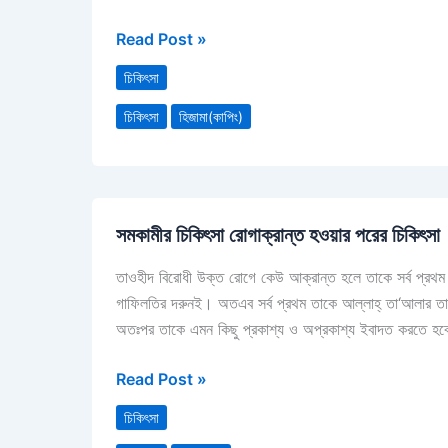
Read Post »
চিকিৎসা
চিকিৎসা
হিজামা(কাপিং)
সমকামীর
সমকামীর চিকিৎসা রোগাক্রান্ত হওয়ার পরের চিকিৎসা
চিকিৎসা
রোগাক্রান্ত
তাওহীদ বিরোধী উক্ত রোগে কেউ আক্রান্ত হলে তাকে সর্ব প্রথম 
হওয়ার
গাফিলতির দরুনই। অতএব সর্ব প্রথম তাকে আল্লাহ্ তা‘আলার তাওহী
পরের
অতঃপর তাকে এমন কিছু প্রকাশ্য ও অপ্রকাশ্য ইবাদত করতে হবে
চিকিৎসা
Read Post »
চিকিৎসা