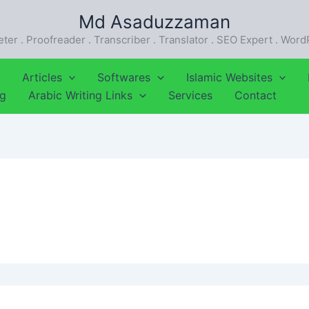
Md Asaduzzaman
eter . Proofreader . Transcriber . Translator . SEO Expert . Wor
Articles
Softwares
Islamic Websites
ng
Arabic Writing Links
Services
Contact