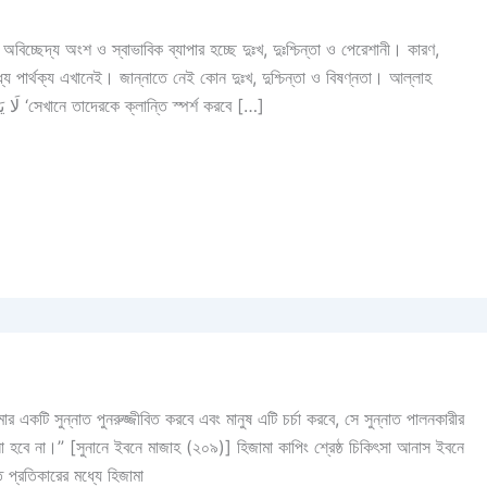
 অবিচ্ছেদ্য অংশ ও স্বাভাবিক ব্যাপার হচ্ছে দুঃখ, দুঃশ্চিন্তা ও পেরেশানী। কারণ,
 মধ্যে পার্থক্য এখানেই। জান্নাতে নেই কোন দুঃখ, দুশ্চিন্তা ও বিষণ্নতা। আল্লাহ
তাআলা বলেন, لَا يَمَسُّهُمْ فِيهَا نَصَبٌ وَمَا هُمْ مِنْهَا بِمُخْرَجِينَ ‘সেখানে তাদেরকে ক্লান্তি স্পর্শ করবে […]
 একটি সুন্নাত পুনরুজ্জীবিত করবে এবং মানুষ এটি চর্চা করবে, সে সুন্নাত পালনকারীর
নো হবে না।” [সুনানে ইবনে মাজাহ (২০৯)] হিজামা কাপিং শ্রেষ্ঠ চিকিৎসা আনাস ইবনে
ত প্রতিকারের মধ্যে হিজামা