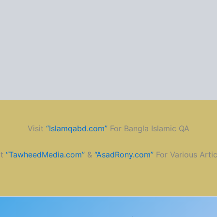
Visit
“Islamqabd.com”
For Bangla Islamic QA
it
“TawheedMedia.com”
&
“AsadRony.com”
For Various Artic