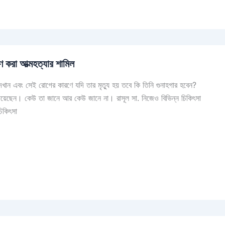
ণ করা আত্মহত্যার শামিল
েখান এবং সেই রোগের কারণে যদি তার মৃত্যু হয় তবে কি তিনি গুনাহগার হবেন?
য়েছেন। কেউ তা জানে আর কেউ জানে না। রাসূল সা. নিজেও বিভিন্ন চিকিৎসা
চিকিৎসা