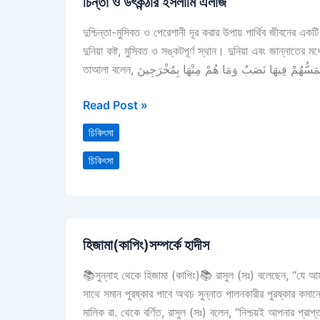
চিন্তা ও উৎকন্ঠার ইসলামি এলাজ
ও
উৎকন্ঠার
দুশ্চিন্তা-মুসিবত ও পেরেশানী দূর করার উপায় পার্থিব জীবনের একটি
ইসলামি
দুনিয়া কষ্ট, মুসিবত ও সঙ্কটপূর্ণ স্থান। দুনিয়া এবং জান্নাতের
এলাজ
Read Post »
চিকিৎসা
চিকিৎসা
হিজামা(কাপিং)সম্পর্কে
হিজামা(কাপিং)সম্পর্কে হাদীস
হাদীস
📚সুন্নাহ থেকে হিজামা (কাপিং)📚 রাসুল (সঃ) বলেছেন, “যে আমার
সাথে সমান পুরষ্কার পাবে অথচ সুন্নাত পালনকারীর পুরষ্কার কমা
মালিক রা. থেকে বর্ণিত, রাসুল (সঃ) বলেন, “নিশ্চয়ই আপনার প্রাপ্