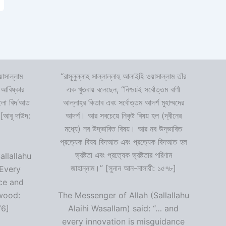
়াসাল্লাম
“রাসূলুল্লাহ সাল্লাল্লাহু আলাইহি ওয়াসাল্লাম তাঁর
 আবিষ্কার
এক খুতবায় বলেছেন, “নিশ্চয়ই সর্বোত্তম বাণী
 হলো বিদ‘আত
আল্লাহ্‌র কিতাব এবং সর্বোত্তম আদর্শ মুহাম্মদের
 [আবূ দাউদ:
আদর্শ। আর সবচেয়ে নিকৃষ্ট বিষয় হল (দ্বীনের
মধ্যে) নব উদ্ভাবিত বিষয়। আর নব উদ্ভাবিত
প্রত্যেক বিষয় বিদআত এবং প্রত্যেক বিদআত হল
ভ্রষ্টতা এবং প্রত্যেক ভ্রষ্টতার পরিণাম
allallahu
জাহান্নাম।” [সুনান আন-নাসায়ী: ১৫৭৮]
“Every
ce and
wood:
The Messenger of Allah (Sallallahu
76]
Alaihi Wasallam) said: “… and
every innovation is misguidance