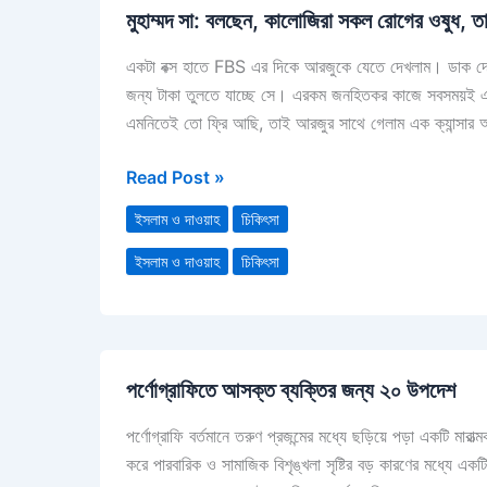
মুহাম্মদ সা: বলছেন, কালোজিরা সকল রোগের ওষুধ, ত
সা:
বলছেন,
একটা বক্স হাতে FBS এর দিকে আরজুকে যেতে দেখলাম। ডাক দেবার
কালোজিরা
জন্য টাকা তুলতে যাচ্ছে সে। এরকম জনহিতকর কাজে সবসময়ই 
সকল
এমনিতেই তো ফ্রি আছি, তাই আরজুর সাথে গেলাম এক ক্যান্সার আ
রোগের
ওষুধ,
Read Post »
তাহলে
ক্যান্সারের
ইসলাম ও দাওয়াহ
চিকিৎসা
রোগীকে
ইসলাম ও দাওয়াহ
চিকিৎসা
কালোজিরা
খাওয়ানো
হয়না
কেন?
পর্ণোগ্রাফিতে
পর্ণোগ্রাফিতে আসক্ত ব্যক্তির জন্য ২০ উপদেশ
আসক্ত
ব্যক্তির
পর্ণোগ্রাফি বর্তমানে তরুণ প্রজন্মের মধ্যে ছড়িয়ে পড়া একটি ম
জন্য
করে পারবারিক ও সামাজিক বিশৃঙ্খলা সৃষ্টির বড় কারণের মধ্যে
২০