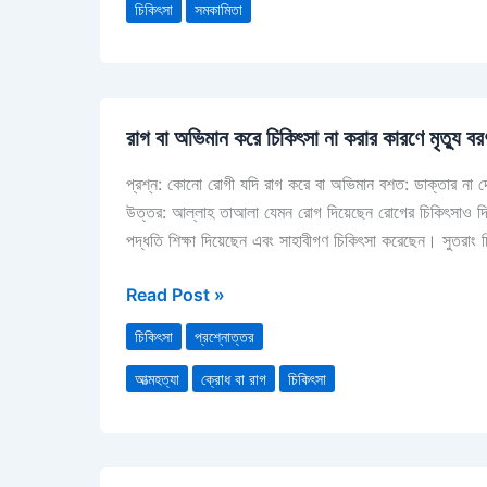
চিকিৎসা
সমকামিতা
রাগ
রাগ বা অভিমান করে চিকিৎসা না করার কারণে মৃত্যু বর
বা
অভিমান
প্রশ্ন: কোনো রোগী যদি রাগ করে বা অভিমান বশত: ডাক্তার না দ
করে
উত্তর: আল্লাহ তাআলা যেমন রোগ দিয়েছেন রোগের চিকিৎসাও দি
চিকিৎসা
পদ্ধতি শিক্ষা দিয়েছেন এবং সাহাবীগণ চিকিৎসা করেছেন। সুতরাং 
না
করার
Read Post »
কারণে
মৃত্যু
চিকিৎসা
প্রশ্নোত্তর
বরণ
আত্মহত্যা
ক্রোধ বা রাগ
চিকিৎসা
করা
আত্মহত্যার
শামিল
মুহাম্মদ