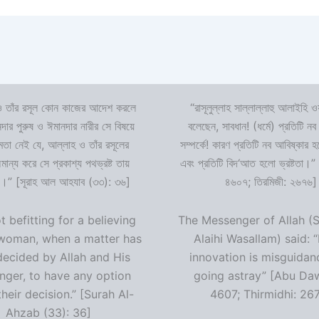
 তাঁর রসূল কোন কাজের আদেশ করলে
“রাসূলুল্লাহ সাল্লাল্লাহু আলাইহি ওয
দার পুরুষ ও ঈমানদার নারীর সে বিষয়ে
বলেছেন, সাবধান! (ধর্মে) প্রতিটি নব
ষমতা নেই যে, আল্লাহ ও তাঁর রসূলের
সম্পর্কে! কারণ প্রতিটি নব আবিষ্কার
ন্য করে সে প্রকাশ্য পথভ্রষ্ট তায়
এবং প্রতিটি বিদ‘আত হলো ভ্রষ্টতা।”
।” [সূরাহ আল আহযাব (৩৩): ৩৬]
৪৬০৭; তিরমিজী: ২৬৭৬]
ot befitting for a believing
The Messenger of Allah (S
woman, when a matter has
Alaihi Wasallam) said: 
decided by Allah and His
innovation is misguidan
ger, to have any option
going astray” [Abu Da
heir decision.” [Surah Al-
4607; Thirmidhi: 26
Ahzab (33): 36]