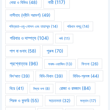
নারী
(117)
দোয়া ও যিকির
(48)
নাসীহাহ (দ্বীনি পরামর্শ)
(49)
পবিত্রতা-ওযু-গোসল এবং তায়াম্মুম
(14)
পরিধান বস্তু
(14)
পরিবার ও দাম্পত্য
(104)
পর্দা
(11)
পাপ বা গুনাহ
(58)
পুরুষ
(70)
প্রশ্নোত্তর
(96)
ফিতনা
(26)
ফরজ-ওয়াজিব
(13)
বিবিধ-প্রসঙ্গ
(44)
বিদ’আত
(39)
বিধি-বিধান
(39)
রোজা ও রমজান
(84)
বিয়ে
(41)
মিথ্যা বলা
(8)
শিরক ও কুফরি
(55)
সচেতনতা
(32)
সন্তান
(17)