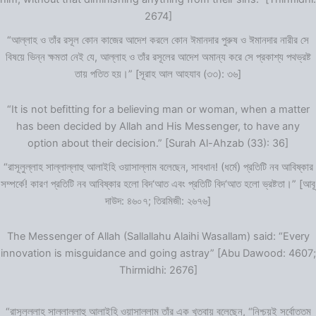
2674]
“আল্লাহ ও তাঁর রসূল কোন কাজের আদেশ করলে কোন ঈমানদার পুরুষ ও ঈমানদার নারীর সে
বিষয়ে ভিন্ন ক্ষমতা নেই যে, আল্লাহ ও তাঁর রসূলের আদেশ অমান্য করে সে প্রকাশ্য পথভ্রষ্ট
তায় পতিত হয়।” [সূরাহ আল আহযাব (৩৩): ৩৬]
“It is not befitting for a believing man or woman, when a matter
has been decided by Allah and His Messenger, to have any
option about their decision.” [Surah Al-Ahzab (33): 36]
“রাসূলুল্লাহ সাল্লাল্লাহু আলাইহি ওয়াসাল্লাম বলেছেন, সাবধান! (ধর্মে) প্রতিটি নব আবিষ্কার
সম্পর্কে! কারণ প্রতিটি নব আবিষ্কার হলো বিদ‘আত এবং প্রতিটি বিদ‘আত হলো ভ্রষ্টতা।” [আবূ
দাউদ: ৪৬০৭; তিরমিজী: ২৬৭৬]
The Messenger of Allah (Sallallahu Alaihi Wasallam) said: “Every
innovation is misguidance and going astray” [Abu Dawood: 4607;
Thirmidhi: 2676]
“রাসূলুল্লাহ সাল্লাল্লাহু আলাইহি ওয়াসাল্লাম তাঁর এক খুতবায় বলেছেন, “নিশ্চয়ই সর্বোত্তম