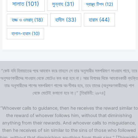
সালাত
(101)
সুন্নাহ
(31)
স্বাস্থ্য টিপস
(12)
হারাম
(44)
হাদীস
(33)
হজ্জ ও ওমরাহ্‌
(18)
হালাল-হারাম
(10)
“কেউ যদি হিদায়াতের পথে আহবান করে তাহলে সে তার অনুসারীর সমপরিমাণ সাওয়াব পাবে, তবে
অনুসরণকারীদের সাওয়াব থেকে মোটেও কম করা হবে না। আর বিপথের দিকে আহবানকারী ব্যক্তি
তার অনুসারীদের পাপের সমপরিমাণ পাপের অংশীদার হবে, তবে তাদের (অনুসরণকারীদের) পাপ
থেকে মোটেই কমানো হবে না।” [তিরমিযী: ২৬৭৪]
“Whoever calls to guidance, then he receives the reward similar to
the reward of whoever follows him, without that diminishing
anything from their rewards. And whoever calls to misguidance,
then he receives of sin similar to the sins of those who followed
him, without that diminishing anything from their sins.” [Thirmidhi: