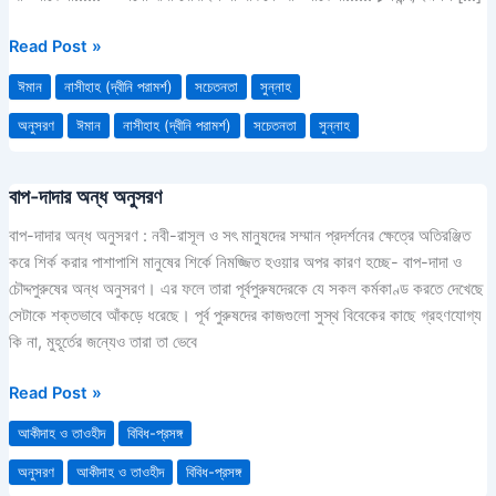
ওয়া
সাল্লাম
Read Post »
কে
ঈমান
নাসীহাহ (দ্বীনি পরামর্শ)
সচেতনতা
সুন্নাহ
অনুসরণ
করুন
অনুসরণ
ঈমান
নাসীহাহ (দ্বীনি পরামর্শ)
সচেতনতা
সুন্নাহ
বাপ-দাদার অন্ধ অনুসরণ
বাপ-
দাদার
বাপ-দাদার অন্ধ অনুসরণ : নবী-রাসূল ও সৎ মানুষদের সম্মান প্রদর্শনের ক্ষেত্রে অতিরঞ্জিত
অন্ধ
করে শির্ক করার পাশাপাশি মানুষের শির্কে নিমজ্জিত হওয়ার অপর কারণ হচ্ছে- বাপ-দাদা ও
অনুসরণ
চৌদ্দপুরুষের অন্ধ অনুসরণ। এর ফলে তারা পূর্বপুরুষদেরকে যে সকল কর্মকাণ্ড করতে দেখেছে
সেটাকে শক্তভাবে আঁকড়ে ধরেছে। পূর্ব পুরুষদের কাজগুলো সুস্থ বিবেকের কাছে গ্রহণযোগ্য
কি না, মুহূর্তের জন্যেও তারা তা ভেবে
Read Post »
আকীদাহ ও তাওহীদ
বিবিধ-প্রসঙ্গ
অনুসরণ
আকীদাহ ও তাওহীদ
বিবিধ-প্রসঙ্গ