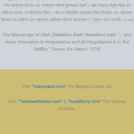
বাণী আল্লাহ্‌র কিতাব এবং সর্বোত্তম আদর্শ মুহাম্মদের আদর্শ। আর সবচেয়ে নিকৃষ্ট বিষয় হল
(দ্বীনের মধ্যে) নব উদ্ভাবিত বিষয়। আর নব উদ্ভাবিত প্রত্যেক বিষয় বিদআত এবং প্রত্যেক
বিদআত হল ভ্রষ্টতা এবং প্রত্যেক ভ্রষ্টতার পরিণাম জাহান্নাম।” [সুনান আন-নাসায়ী: ১৫৭৮]
The Messenger of Allah (Sallallahu Alaihi Wasallam) said: “… and
every innovation is misguidance and all misguidance is in the
Hellfire.” [Sunan An-Nasa’i: 1578]
Visit
“Islamqabd.com”
For Bangla Islamic QA
Visit
“TawheedMedia.com”
&
“AsadRony.com”
For Various
Articles.