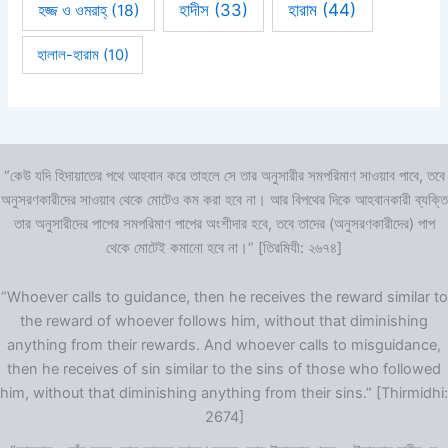
হারাম
(44)
হাদীস
(33)
হজ্জ ও ওমরাহ্‌
(18)
হালাল-হারাম
(10)
“কেউ যদি হিদায়াতের পথে আহবান করে তাহলে সে তার অনুসারীর সমপরিমাণ সাওয়াব পাবে, তবে
অনুসরণকারীদের সাওয়াব থেকে মোটেও কম করা হবে না। আর বিপথের দিকে আহবানকারী ব্যক্তি
তার অনুসারীদের পাপের সমপরিমাণ পাপের অংশীদার হবে, তবে তাদের (অনুসরণকারীদের) পাপ
থেকে মোটেই কমানো হবে না।” [তিরমিযী: ২৬৭৪]
“Whoever calls to guidance, then he receives the reward similar to
the reward of whoever follows him, without that diminishing
anything from their rewards. And whoever calls to misguidance,
then he receives of sin similar to the sins of those who followed
him, without that diminishing anything from their sins.” [Thirmidhi:
2674]