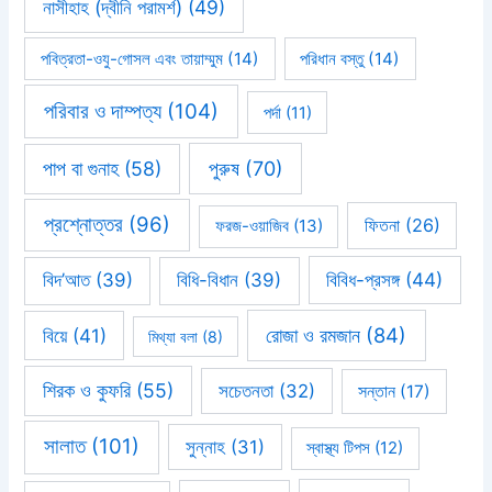
নাসীহাহ (দ্বীনি পরামর্শ)
(49)
পবিত্রতা-ওযু-গোসল এবং তায়াম্মুম
(14)
পরিধান বস্তু
(14)
পরিবার ও দাম্পত্য
(104)
পর্দা
(11)
পাপ বা গুনাহ
(58)
পুরুষ
(70)
প্রশ্নোত্তর
(96)
ফিতনা
(26)
ফরজ-ওয়াজিব
(13)
বিবিধ-প্রসঙ্গ
(44)
বিদ’আত
(39)
বিধি-বিধান
(39)
রোজা ও রমজান
(84)
বিয়ে
(41)
মিথ্যা বলা
(8)
শিরক ও কুফরি
(55)
সচেতনতা
(32)
সন্তান
(17)
সালাত
(101)
সুন্নাহ
(31)
স্বাস্থ্য টিপস
(12)