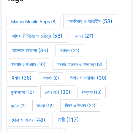
আকীদাহ ও তাওহীদ
(58)
Islamic Mobile Apps
(8)
আদব-শিষ্টাচার ও চরিত্র
(58)
আমল
(27)
আল্লাহ তাআলা
(36)
ইবাদত
(21)
ইসলাম ও দাওয়াহ
(16)
ইসলামী ইতিহাস ও ঘটনা সমূহ
(8)
ঈমান
(38)
উপায় বা সমাধান
(30)
উপার্জন
(8)
কোরআন
(30)
কুসংস্কার
(12)
জান্নাত
(10)
দিবস ও উৎসব
(21)
জুম'আ
(7)
তাওবা
(12)
নারী
(117)
দোয়া ও যিকির
(48)