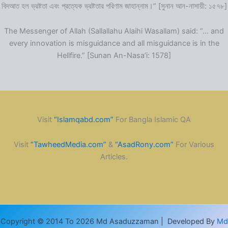
বিদআত হল ভ্রষ্টতা এবং প্রত্যেক ভ্রষ্টতার পরিণাম জাহান্নাম।” [সুনান আন-নাসায়ী: ১৫৭৮]
The Messenger of Allah (Sallallahu Alaihi Wasallam) said: “… and
every innovation is misguidance and all misguidance is in the
Hellfire.” [Sunan An-Nasa’i: 1578]
Visit
“Islamqabd.com”
For Bangla Islamic QA
Visit
“TawheedMedia.com”
&
“AsadRony.com”
For Various
Articles.
Copyright © 2014 To 2026 Md Asaduzzaman | Developed By
Md