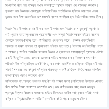
বিশ্বাসীরা নীল হয়ে যাচ্ছিল তখনি অনলাইনে আরিফ আজাদ এর সাজিদের উত্থান।
কুরআন আর বিজ্ঞানের রেফারেন্সে অবিশ্বাসীদের অযৌক্তিক যুক্তির আয়নাকে ভেঙ্গে
চুরমার করে দিয়ে অনলাইনে অল্প সময়েই ব্যপক জনপ্রিয় হয়ে উঠে সাজিদ নামের হীরে।
বিজ্ঞান দিয়ে ইসলামকে যাচাই করা এবং ইসলাম এবং বিজ্ঞানকে সাযুজ্যপূর্ণ প্রমাণের
এই প্রয়াস হয়ত স্বল্পমেয়াদে প্রয়োজনীয় এবং সস্তা ‘বিজ্ঞানমনস্ক’ বইয়ের সয়লাব
ঠেকাতে অত্যাবশ্যকীয় হলেও দীর্ঘমেয়াদে এর কুফল আছে। বিজ্ঞান পরিবর্তনশীল।
আজকে যা ফ্যাক্ট কালকে তা পূর্বধারণায় পরিণত হতে পারে। ইসলাম অপরিবর্তনীয়, সত্য
ও শাশ্বত। জাকির নায়েকীয় কায়দায় বিজ্ঞান ও ইসলামকে সামঞ্জস্যপূর্ণ প্রমাণের চেষ্টাটা
একটি ডিফেন্সিভ মোড, এথেকে আমাদের বেরিয়ে আসতে হবে। বিজ্ঞানের মত সর্বদা
পরিবর্তনশীল অস্থিরচিত্ত একটি বিষয়, যার কোন আদর্শিক ও তাত্ত্বিক ভিত্তি নাই তার
সাথে ইসলামের মত সর্বযুগে সর্বস্থানে প্রযোজ্য একটি তাত্ত্বিক ভিত্তিসমেত আদর্শকে
কম্প্যাটিবল প্রমাণ অহেতুক খরচা।
নাস্তিকদের বহু অদ্ভুত প্রশ্নের সম্মুখীন হই আমরা সবাই।নাস্তিকরা বিজ্ঞানের দোহাই
দিয়ে ধর্মকে মিথ্যা বানানোর অপচেস্টা করে।আর নাস্তিকদের সেই সকল অদ্ভুত
প্রশ্নের উত্তর বিজ্ঞানের আলোকে গুছিয়ে লিখেছেন আরিফ ভাই।আর সেটাই মলাট
বন্ধি হয়ে “প্যারাডক্সিয়াল সাজিদ”।সবাইকে বইটা পড়ার অনুরোধ রইল।