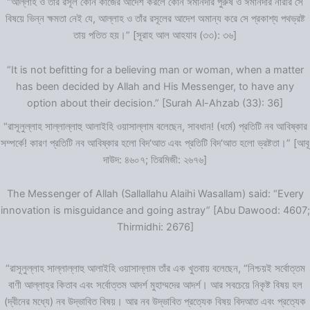
“আল্লাহ ও তাঁর রসূল কোন কাজের আদেশ করলে কোন ঈমানদার পুরুষ ও ঈমানদার নারীর সে
বিষয়ে ভিন্ন ক্ষমতা নেই যে, আল্লাহ ও তাঁর রসূলের আদেশ অমান্য করে সে প্রকাশ্য পথভ্রষ্ট
তায় পতিত হয়।” [সূরাহ আল আহযাব (৩৩): ৩৬]
“It is not befitting for a believing man or woman, when a matter
has been decided by Allah and His Messenger, to have any
option about their decision.” [Surah Al-Ahzab (33): 36]
“রাসূলুল্লাহ সাল্লাল্লাহু আলাইহি ওয়াসাল্লাম বলেছেন, সাবধান! (ধর্মে) প্রতিটি নব আবিষ্কার
সম্পর্কে! কারণ প্রতিটি নব আবিষ্কার হলো বিদ‘আত এবং প্রতিটি বিদ‘আত হলো ভ্রষ্টতা।” [আবূ
দাউদ: ৪৬০৭; তিরমিজী: ২৬৭৬]
The Messenger of Allah (Sallallahu Alaihi Wasallam) said: “Every
innovation is misguidance and going astray” [Abu Dawood: 4607;
Thirmidhi: 2676]
“রাসূলুল্লাহ সাল্লাল্লাহু আলাইহি ওয়াসাল্লাম তাঁর এক খুতবায় বলেছেন, “নিশ্চয়ই সর্বোত্তম
বাণী আল্লাহ্‌র কিতাব এবং সর্বোত্তম আদর্শ মুহাম্মদের আদর্শ। আর সবচেয়ে নিকৃষ্ট বিষয় হল
(দ্বীনের মধ্যে) নব উদ্ভাবিত বিষয়। আর নব উদ্ভাবিত প্রত্যেক বিষয় বিদআত এবং প্রত্যেক