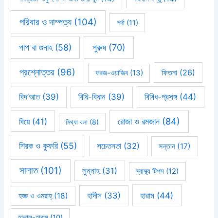
পরিবার ও দাম্পত্য
(104)
পর্দা
(11)
পাপ বা গুনাহ
(58)
পুরুষ
(70)
প্রশ্নোত্তর
(96)
ফিতনা
(26)
ফরজ-ওয়াজিব
(13)
বিবিধ-প্রসঙ্গ
(44)
বিদ’আত
(39)
বিধি-বিধান
(39)
রোজা ও রমজান
(84)
বিয়ে
(41)
মিথ্যা বলা
(8)
শিরক ও কুফরি
(55)
সচেতনতা
(32)
সন্তান
(17)
সালাত
(101)
সুন্নাহ
(31)
স্বাস্থ্য টিপস
(12)
হারাম
(44)
হাদীস
(33)
হজ্জ ও ওমরাহ্‌
(18)
হালাল-হারাম
(10)