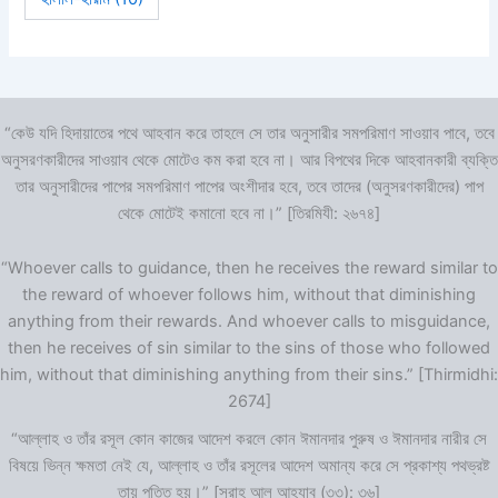
“কেউ যদি হিদায়াতের পথে আহবান করে তাহলে সে তার অনুসারীর সমপরিমাণ সাওয়াব পাবে, তবে
অনুসরণকারীদের সাওয়াব থেকে মোটেও কম করা হবে না। আর বিপথের দিকে আহবানকারী ব্যক্তি
তার অনুসারীদের পাপের সমপরিমাণ পাপের অংশীদার হবে, তবে তাদের (অনুসরণকারীদের) পাপ
থেকে মোটেই কমানো হবে না।” [তিরমিযী: ২৬৭৪]
“Whoever calls to guidance, then he receives the reward similar to
the reward of whoever follows him, without that diminishing
anything from their rewards. And whoever calls to misguidance,
then he receives of sin similar to the sins of those who followed
him, without that diminishing anything from their sins.” [Thirmidhi:
2674]
“আল্লাহ ও তাঁর রসূল কোন কাজের আদেশ করলে কোন ঈমানদার পুরুষ ও ঈমানদার নারীর সে
বিষয়ে ভিন্ন ক্ষমতা নেই যে, আল্লাহ ও তাঁর রসূলের আদেশ অমান্য করে সে প্রকাশ্য পথভ্রষ্ট
তায় পতিত হয়।” [সূরাহ আল আহযাব (৩৩): ৩৬]