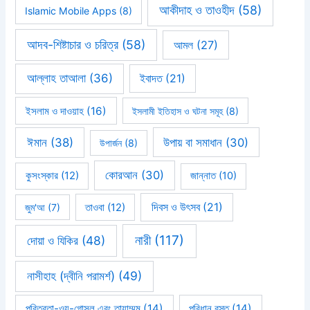
আকীদাহ ও তাওহীদ
(58)
Islamic Mobile Apps
(8)
আদব-শিষ্টাচার ও চরিত্র
(58)
আমল
(27)
আল্লাহ তাআলা
(36)
ইবাদত
(21)
ইসলাম ও দাওয়াহ
(16)
ইসলামী ইতিহাস ও ঘটনা সমূহ
(8)
ঈমান
(38)
উপায় বা সমাধান
(30)
উপার্জন
(8)
কোরআন
(30)
কুসংস্কার
(12)
জান্নাত
(10)
দিবস ও উৎসব
(21)
জুম'আ
(7)
তাওবা
(12)
নারী
(117)
দোয়া ও যিকির
(48)
নাসীহাহ (দ্বীনি পরামর্শ)
(49)
পবিত্রতা-ওযু-গোসল এবং তায়াম্মুম
(14)
পরিধান বস্তু
(14)