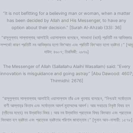
“It is not befitting for a believing man or woman, when a matter
has been decided by Allah and His Messenger, to have any
option about their decision.” [Surah Al-Ahzab (33): 36]
“রাসূলুল্লাহ সাল্লাল্লাহু আলাইহি ওয়াসাল্লাম বলেছেন, সাবধান! (ধর্মে) প্রতিটি নব আবিষ্কার
সম্পর্কে! কারণ প্রতিটি নব আবিষ্কার হলো বিদ‘আত এবং প্রতিটি বিদ‘আত হলো ভ্রষ্টতা।” [আবূ
দাউদ: ৪৬০৭; তিরমিজী: ২৬৭৬]
The Messenger of Allah (Sallallahu Alaihi Wasallam) said: “Every
innovation is misguidance and going astray” [Abu Dawood: 4607;
Thirmidhi: 2676]
“রাসূলুল্লাহ সাল্লাল্লাহু আলাইহি ওয়াসাল্লাম তাঁর এক খুতবায় বলেছেন, “নিশ্চয়ই সর্বোত্তম
বাণী আল্লাহ্‌র কিতাব এবং সর্বোত্তম আদর্শ মুহাম্মদের আদর্শ। আর সবচেয়ে নিকৃষ্ট বিষয় হল
(দ্বীনের মধ্যে) নব উদ্ভাবিত বিষয়। আর নব উদ্ভাবিত প্রত্যেক বিষয় বিদআত এবং প্রত্যেক
বিদআত হল ভ্রষ্টতা এবং প্রত্যেক ভ্রষ্টতার পরিণাম জাহান্নাম।” [সুনান আন-নাসায়ী: ১৫৭৮]