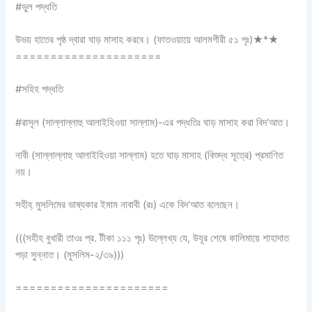
#ভুল পদ্ধতি
উভয় হাতের পৃষ্ঠ দ্বারা ঘাড় মাসাহ করবে। (ফাতওয়ায়ে আলমগীরী ৫১ পৃঃ)★*★
=====================
#সহিহ পদ্ধতি
#রাসূল (সাল্লাল্লাহু আলাইহিওয়া সাল্লাম)-এর পদ্ধতিঃ ঘাড় মাসাহ করা বিদ’আত।
নাবী (সাল্লাল্লাহু আলাইহিওয়া সাল্লাম) হতে ঘাড় মাসাহ (বিশুদ্ধ সূত্রে) প্রমাণিত
নয়।
সহীহ্ মুসলিমের ভাষ্যকার ইমাম নাবাবী (রঃ) একে বিদ‘আত বলেছেন।
(((সহীহ বুখারী তাওঃ প্র. টীকা ১১১ পৃঃ) উল্লেখ্য যে, উযূর শেষে কালিমায়ে শাহাদাত
পড়া সুন্নাত। (মুসলিম-২/৩৯)))
======================