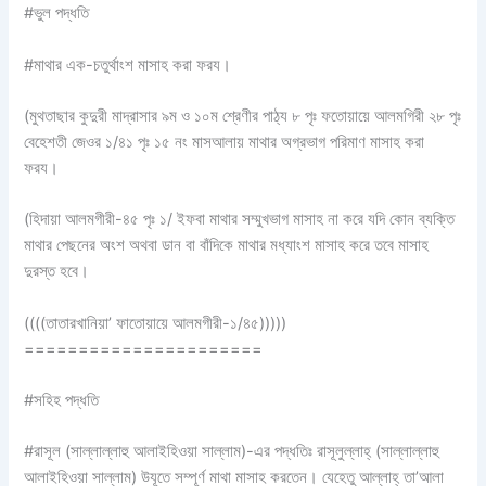
#ভুল পদ্ধতি
#মাথার এক-চতুর্থাংশ মাসাহ করা ফরয।
(মুথতাছার কুদুরী মাদ্রাসার ৯ম ও ১০ম শ্রেণীর পাঠ্য ৮ পৃঃ ফতোয়ায়ে আলমগিরী ২৮ পৃঃ
বেহেশতী জেওর ১/৪১ পৃঃ ১৫ নং মাসআলায় মাথার অগ্রভাগ পরিমাণ মাসাহ করা
ফরয।
(হিদায়া আলমগীরী-৪৫ পৃঃ ১/ ইফবা মাথার সম্মুখভাগ মাসাহ না করে যদি কোন ব্যক্তি
মাথার পেছনের অংশ অথবা ডান বা বাঁদিকে মাথার মধ্যাংশ মাসাহ করে তবে মাসাহ
দুরস্ত হবে।
((((তাতারখানিয়া’ ফাতোয়ায়ে আলমগীরী-১/৪৫)))))
======================
#সহিহ পদ্ধতি
#রাসূল (সাল্লাল্লাহু আলাইহিওয়া সাল্লাম)-এর পদ্ধতিঃ রাসূলুল্লাহ্ (সাল্লাল্লাহু
আলাইহিওয়া সাল্লাম) উযূতে সম্পূর্ণ মাথা মাসাহ করতেন। যেহেতু আল্লাহ্ তা’আলা