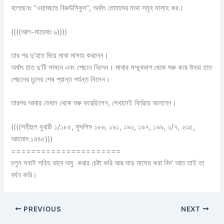
বলেছেনঃ ‘‘ওয়ামছাহু বিরুউসিকুম’’, অর্থাৎ তোমাদের মাথা সমূহ মাসাহ কর।
((((আল-মায়েদাঃ ৬))))
তার পর দু’হাত দিয়ে মাথা মাসাহ করলেন।
অর্থাৎ হাত দু’টি সামনে এবং পেছনে নিলেন। মাথার সম্মুখভাগ থেকে শুরু করে উভয় হাত
পেছনের চুলের শেষ প্রান্ত পর্যন্ত নিলেন।
তারপর আবার যেখান থেকে শুরু করেছিলেন, সেখানেই ফিরিয়ে আনলেন।
((((সহীহুল বুখারী ১/১৮৫, মুসলিম ১৮৬, ১৯১, ১৯২, ১৯৭, ১৯৯, ২/৭, ২৩৫,
আহমাদ ১৪৪৫)))
======================
চলুন সবাই সহিহ ভাবে অযু করার চেষ্টা করি আর ঘাড় মাসেহ করা বিদ’ আত তাই তা
বর্যন করি।⁠⁠⁠⁠
PREVIOUS
NEXT