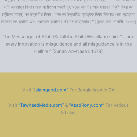
বাণী আল্লাহ্‌র কিতাব এবং সর্বোত্তম আদর্শ মুহাম্মদের আদর্শ। আর সবচেয়ে নিকৃষ্ট বিষয় হল
(দ্বীনের মধ্যে) নব উদ্ভাবিত বিষয়। আর নব উদ্ভাবিত প্রত্যেক বিষয় বিদআত এবং প্রত্যেক
বিদআত হল ভ্রষ্টতা এবং প্রত্যেক ভ্রষ্টতার পরিণাম জাহান্নাম।” [সুনান আন-নাসায়ী: ১৫৭৮]
The Messenger of Allah (Sallallahu Alaihi Wasallam) said: “… and
every innovation is misguidance and all misguidance is in the
Hellfire.” [Sunan An-Nasa’i: 1578]
Visit
“Islamqabd.com”
For Bangla Islamic QA
Visit
“TawheedMedia.com”
&
“AsadRony.com”
For Various
Articles.