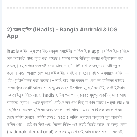
========================================
=============================
2) আল হাদিস (iHadis) – Bangla
Android & iOS
App
ihadis হাদিস অ্যাপের ফিচারসমুহঃ ম্যাটেরিয়াল ডিজাইনঃ app এর ডিজাইনের দিকে
বেশ অনেকটা সময় ব্যয় করা হয়েছে। সাদার সাথে বিভিন্ন কালার কম্বিনেশন করা
হয়েছে। হোমপেজে শুরুতেই চমক আছে – ২ টা ভিউ রাখা হয়েছে- যে যেটা পছন্দ
করেন। নতুন অ্যাপে বেশ কয়েকটি হাদিসের বই দেয়া হবে। বই> অধ্যায়> হাদিস —
এই প্যাটার্ন ফলো করা হয়েছে।- সার্চঃ যাই সার্চ করেন না কেন সব হাদিসের বইয়ের
ভেতর খুঁজে রেজাল্ট আসবে ১ সেকেন্ডের মধ্যে ইনশাল্লাহ, হ্যাঁ এতটাই ফাস্ট ইউজার
এক্সপেরিয়েন্স দিতে যাচ্ছে ihadis হাদিস অ্যাপ- ড্রয়ার : সুদৃশ্য একটি ড্রয়ার আছে
আমাদের অ্যাপে। এতে বুকমার্ক, সেটিংস সহ বেশ কিছু অপশন আছে।- চ্যাপটার পেজ
: হাদিসের রেঞ্জসহ হাদিসের অধ্যায়গুলো দেখা যাবে। অধ্যায়ে ক্লিক করলে পরের
পেজে হাদিস দেখাবে- হাদিস পেজ : ihadis হাদিস অ্যাপের অন্যতম মুল আকর্ষণ
হাদিস পেজ। মাল্টিপল ভিউ এবং সিঙ্গেল ভিউ- এই দুইটি ভিউই আছে, যা অন্য কোন
(national/international) হাদিসের অ্যাপে নেই আমার জানামতে। যেন বই