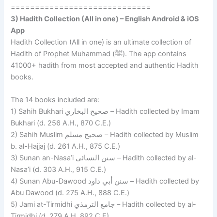
=============================
3) Hadith Collection (All in one) – English
Android & iOS
App
Hadith Collection (All in one) is an ultimate collection of
Hadith of Prophet Muhammad (ﷺ). The app contains
41000+ hadith from most accepted and authentic Hadith
books.
The 14 books included are:
1) Sahih Bukhari صحيح البخاري – Hadith collected by Imam
Bukhari (d. 256 A.H., 870 C.E.)
2) Sahih Muslim صحيح مسلم – Hadith collected by Muslim
b. al-Hajjaj (d. 261 A.H., 875 C.E.)
3) Sunan an-Nasa’i سنن النسائي – Hadith collected by al-
Nasa’i (d. 303 A.H., 915 C.E.)
4) Sunan Abu-Dawood سنن أبي داود – Hadith collected by
Abu Dawood (d. 275 A.H., 888 C.E.)
5) Jami at-Tirmidhi جامع الترمذي – Hadith collected by al-
Tirmidhi (d. 279 A.H, 892 C.E)