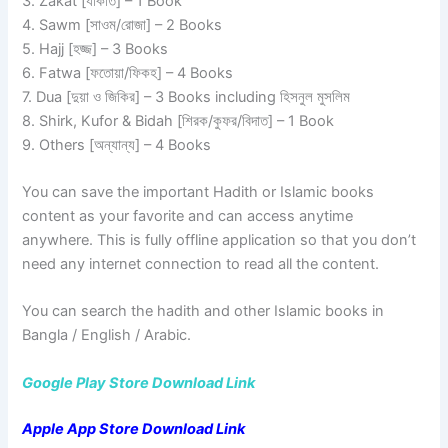
3. Zakat [যাকাত] – 1 Book
4. Sawm [সাওম/রোজা] – 2 Books
5. Hajj [হজ্জ] – 3 Books
6. Fatwa [ফতোয়া/ফিকহ] – 4 Books
7. Dua [দুয়া ও জিকির] – 3 Books including হিসনুল মুসলিম
8. Shirk, Kufor & Bidah [শিরক/কুফর/বিদাত] – 1 Book
9. Others [অন্যান্য] – 4 Books
You can save the important Hadith or Islamic books
content as your favorite and can access anytime
anywhere. This is fully offline application so that you don’t
need any internet connection to read all the content.
You can search the hadith and other Islamic books in
Bangla / English / Arabic.
Google Play Store Download Link
Apple App Store Download Link