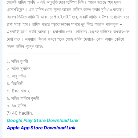
থেকেই হাদিস পড়ছি – এই অনুভূতি দেবে মাল্টিপল ভিউ। আরও রয়েছে স্মুথ স্ক্রল
এক্সপেরিয়েন্স। এক হাদিস থেকে দ্রুত আরেক হাদিসে জাম্প করার সুবিধাও রয়েছে।
সিঙ্গেল ভিউতে হাদিসটা আরও বেশি হাইলাইট হবে, একটি হাদিসের উপর মনোযোগ ধরে
রাখা সহজ হবে। হাদিস পড়তে পড়তে জ্ঞানের সাগরে ডুব দিতে পারবেন পাঠককুল –
এমনটাই আশা করছি আমরা।- চ্যাপটার পেজ : হাদিসের রেঞ্জসহ হাদিসের অধ্যায়গুলো
দেখা যাবে। অধ্যায়ে ক্লিক করলে পরের পেজে হাদিস দেখাবে- কোন অ্যাড নেইযে
সকল হাদিস গ্রন্থ আছেঃ
————————————————-
১. সহিহ বুখারী
২. সহিহ মুসলিম
৩. আবূ দাউদ
৪. তিরমিজী
৫. ইবনে মাজাহ
৬. সহিহ হাদিসে কুদসী
৭. ৪০ হাদিস
7) 40 hadith.
Google Play Store Download Link
Apple App Store Download Link
========================================