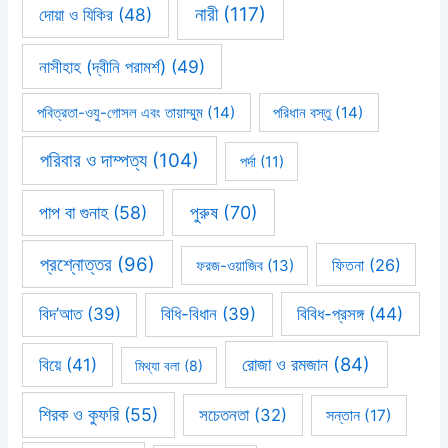
নারী
(117)
দোয়া ও যিকির
(48)
নাসীহাহ (দ্বীনি পরামর্শ)
(49)
পবিত্রতা-ওযু-গোসল এবং তায়াম্মুম
(14)
পরিধান বস্তু
(14)
পরিবার ও দাম্পত্য
(104)
পর্দা
(11)
পাপ বা গুনাহ
(58)
পুরুষ
(70)
প্রশ্নোত্তর
(96)
ফিতনা
(26)
ফরজ-ওয়াজিব
(13)
বিবিধ-প্রসঙ্গ
(44)
বিদ’আত
(39)
বিধি-বিধান
(39)
রোজা ও রমজান
(84)
বিয়ে
(41)
মিথ্যা বলা
(8)
শিরক ও কুফরি
(55)
সচেতনতা
(32)
সন্তান
(17)