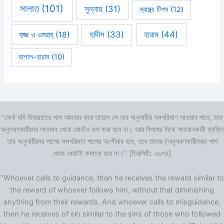
সালাত
(101)
সুন্নাহ
(31)
স্বাস্থ্য টিপস
(12)
হারাম
(44)
হাদীস
(33)
হজ্জ ও ওমরাহ্‌
(18)
হালাল-হারাম
(10)
“কেউ যদি হিদায়াতের পথে আহবান করে তাহলে সে তার অনুসারীর সমপরিমাণ সাওয়াব পাবে, তবে
অনুসরণকারীদের সাওয়াব থেকে মোটেও কম করা হবে না। আর বিপথের দিকে আহবানকারী ব্যক্তি
তার অনুসারীদের পাপের সমপরিমাণ পাপের অংশীদার হবে, তবে তাদের (অনুসরণকারীদের) পাপ
থেকে মোটেই কমানো হবে না।” [তিরমিযী: ২৬৭৪]
“Whoever calls to guidance, then he receives the reward similar to
the reward of whoever follows him, without that diminishing
anything from their rewards. And whoever calls to misguidance,
then he receives of sin similar to the sins of those who followed