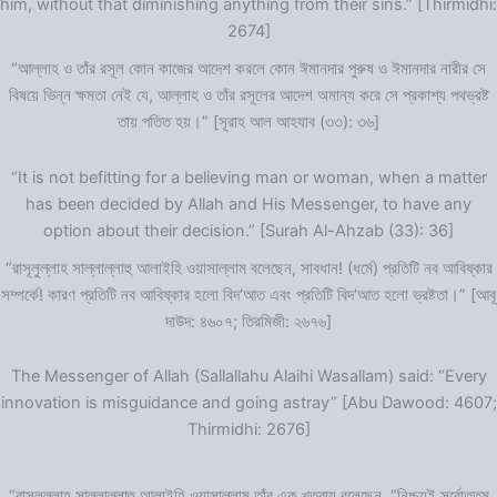
him, without that diminishing anything from their sins.” [Thirmidhi:
2674]
“আল্লাহ ও তাঁর রসূল কোন কাজের আদেশ করলে কোন ঈমানদার পুরুষ ও ঈমানদার নারীর সে
বিষয়ে ভিন্ন ক্ষমতা নেই যে, আল্লাহ ও তাঁর রসূলের আদেশ অমান্য করে সে প্রকাশ্য পথভ্রষ্ট
তায় পতিত হয়।” [সূরাহ আল আহযাব (৩৩): ৩৬]
“It is not befitting for a believing man or woman, when a matter
has been decided by Allah and His Messenger, to have any
option about their decision.” [Surah Al-Ahzab (33): 36]
“রাসূলুল্লাহ সাল্লাল্লাহু আলাইহি ওয়াসাল্লাম বলেছেন, সাবধান! (ধর্মে) প্রতিটি নব আবিষ্কার
সম্পর্কে! কারণ প্রতিটি নব আবিষ্কার হলো বিদ‘আত এবং প্রতিটি বিদ‘আত হলো ভ্রষ্টতা।” [আবূ
দাউদ: ৪৬০৭; তিরমিজী: ২৬৭৬]
The Messenger of Allah (Sallallahu Alaihi Wasallam) said: “Every
innovation is misguidance and going astray” [Abu Dawood: 4607;
Thirmidhi: 2676]
“রাসূলুল্লাহ সাল্লাল্লাহু আলাইহি ওয়াসাল্লাম তাঁর এক খুতবায় বলেছেন, “নিশ্চয়ই সর্বোত্তম