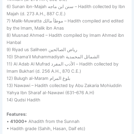
6) Sunan ibn-Majah سنن ابن ماجه – Hadith collected by Ibn
Majah (d. 273 A.H., 887 C.E.)
7) Malik-Muwatta موطأ مالك – Hadith compiled and edited
by the Imam, Malik ibn Anas
8) Musnad Ahmed – Hadith compiled by Imam Ahmed ibn
Hanbal
9) Riyad us Saliheen رياض الصالحين
10) Shama’il Muhammadiyah الشمائل المحمدية
11) Al Adab Al Mufrad الأدب المفرد – Hadith collected by
Imam Bukhari (d. 256 A.H., 870 C.E.)
12) Bulugh al-Maram بلوغ المرام
13) Nawawi – Hadith collected by Abu Zakaria Mohiuddin
Yahya Ibn Sharaf al-Nawawi (631–676 A.H)
14) Qudsi Hadith
Features:
•
41000+
Ahadith from the Sunnah
• Hadith grade (Sahih, Hasan, Daif etc)