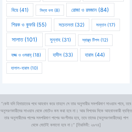
রোজা ও রমজান
(84)
বিয়ে
(41)
মিথ্যা বলা
(8)
শিরক ও কুফরি
(55)
সচেতনতা
(32)
সন্তান
(17)
সালাত
(101)
সুন্নাহ
(31)
স্বাস্থ্য টিপস
(12)
হারাম
(44)
হাদীস
(33)
হজ্জ ও ওমরাহ্‌
(18)
হালাল-হারাম
(10)
“কেউ যদি হিদায়াতের পথে আহবান করে তাহলে সে তার অনুসারীর সমপরিমাণ সাওয়াব পাবে, তবে
অনুসরণকারীদের সাওয়াব থেকে মোটেও কম করা হবে না। আর বিপথের দিকে আহবানকারী ব্যক্তি
তার অনুসারীদের পাপের সমপরিমাণ পাপের অংশীদার হবে, তবে তাদের (অনুসরণকারীদের) পাপ
থেকে মোটেই কমানো হবে না।” [তিরমিযী: ২৬৭৪]