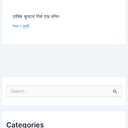
তাবিজ ঝুলানো শির্ক তার দলিল
শিরক ও কুফুরী
S
e
a
r
c
h
Categories
f