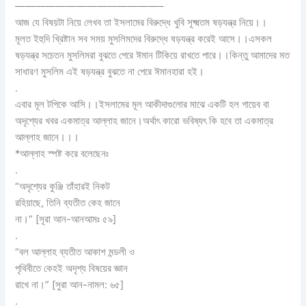
——————————————–
আজ যে বিষয়টা নিয়ে লেখব তা ইসলামের বিরুদ্ধে খুবি সূক্ষ্মতম ষড়যন্ত্র নিয়ে।।
মূলত ইহুদি খ্রিষ্টান সব সময় মুসলিমদের বিরুদ্ধে ষড়যন্ত্র করেই আসে।।এসকল
ষড়যন্ত্র সচেতন মুসলিমরা বুঝতে পেরে ঈমান টিকিয়ে রাখতে পারে।।কিন্তু আমাদের মত
সাধারণ মুসলিম এই ষড়যন্ত্র বুঝতে না পেরে ঈমানহারা হই।
.
এবার মূল টপিকে আসি।।ইসলামের মূল আকীদাগুলোর মাঝে একটি হল গায়েব বা
অদৃশ্যের খবর একমাত্র আল্লাহ জানে।অর্থাৎ কারো ভবিষ্যৎ কি হবে তা একমাত্র
আল্লাহ জানে।।।
*আল্লাহ স্পষ্ট করে বলেছেনঃ
.
“অদৃশ্যের কুঞ্জি তাঁহারই নিকট
রহিয়াছে, তিনি ব্যতীত কেহ জানে
না।” [সূরা আন-আনআমঃ ৫৯]
.
“বল আল্লাহ ব্যতীত আকাশ মন্ডলী ও
পৃথিবীতে কেহই অদৃশ্য বিষয়ের জ্ঞান
রাখে না।” [সুরা আন-নামল: ৬৫]
.