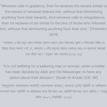
“Whoever calls to guidance, then he receives the reward similar to
the reward of whoever follows him, without that diminishing
anything from their rewards. And whoever calls to misguidance,
then he receives of sin similar to the sins of those who followed
him, without that diminishing anything from their sins.” [Thirmidhi:
2674]
“আল্লাহ ও তাঁর রসূল কোন কাজের আদেশ করলে কোন ঈমানদার পুরুষ ও ঈমানদার নারীর সে
বিষয়ে ভিন্ন ক্ষমতা নেই যে, আল্লাহ ও তাঁর রসূলের আদেশ অমান্য করে সে প্রকাশ্য পথভ্রষ্ট
তায় পতিত হয়।” [সূরাহ আল আহযাব (৩৩): ৩৬]
“It is not befitting for a believing man or woman, when a matter
has been decided by Allah and His Messenger, to have any
option about their decision.” [Surah Al-Ahzab (33): 36]
“রাসূলুল্লাহ সাল্লাল্লাহু আলাইহি ওয়াসাল্লাম বলেছেন, সাবধান! (ধর্মে) প্রতিটি নব আবিষ্কার
সম্পর্কে! কারণ প্রতিটি নব আবিষ্কার হলো বিদ‘আত এবং প্রতিটি বিদ‘আত হলো ভ্রষ্টতা।” [আবূ
দাউদ: ৪৬০৭; তিরমিজী: ২৬৭৬]