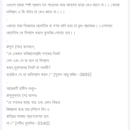
এগুলো দ্বারা স্পষ্ট প্রমান হল গায়েবের খবর আল্লাহ ছাড়া কেও জানে না।।।কারো
ভবিষ্যৎ এ কি ঘটবে তা কেও জানে না।।।
.
এজন্য যারা নিজেদের জ্যোতিষ বা গণক দাবি করে তা ভন্ড প্রতারক।।এসমস্ত
জ্যোতিষ কে বিশ্বাস করলে কুফরির গোনাহ হবে।।
.
রাসূল (সাঃ) বলেছেন,
”যে একজন ভবিষ্যতদ্রষ্টা গণকের নিকট
গেল এবং সে যা বলে তা বিশ্বাস
করল,মুহাম্মদের নিকট যা অবতীর্ণ
হয়েছিল সে তা অবিশ্বাস করল।” [সুনান আবু দাঊদ -3895]
.
আরেকটি হাদীস দেখুন-
রাসূলুল্লাহ (স) বলেনঃ
“যে গণকের কাছে যায় এবং কোন বিষয়ে
জিজ্ঞাসা করে তার চল্লিশ দিন ও
রাত্রির নামাজ গ্রহণযোগ্য হবে
না।” [সহীহ মুসলিম -5540]