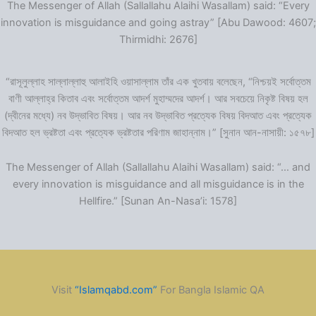
The Messenger of Allah (Sallallahu Alaihi Wasallam) said: “Every
innovation is misguidance and going astray” [Abu Dawood: 4607;
Thirmidhi: 2676]
“রাসূলুল্লাহ সাল্লাল্লাহু আলাইহি ওয়াসাল্লাম তাঁর এক খুতবায় বলেছেন, “নিশ্চয়ই সর্বোত্তম
বাণী আল্লাহ্‌র কিতাব এবং সর্বোত্তম আদর্শ মুহাম্মদের আদর্শ। আর সবচেয়ে নিকৃষ্ট বিষয় হল
(দ্বীনের মধ্যে) নব উদ্ভাবিত বিষয়। আর নব উদ্ভাবিত প্রত্যেক বিষয় বিদআত এবং প্রত্যেক
বিদআত হল ভ্রষ্টতা এবং প্রত্যেক ভ্রষ্টতার পরিণাম জাহান্নাম।” [সুনান আন-নাসায়ী: ১৫৭৮]
The Messenger of Allah (Sallallahu Alaihi Wasallam) said: “… and
every innovation is misguidance and all misguidance is in the
Hellfire.” [Sunan An-Nasa’i: 1578]
Visit
“Islamqabd.com”
For Bangla Islamic QA