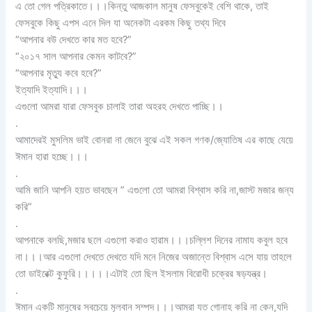
এ তো গেল পত্রিকাতে।।।কিন্তু আজকাল মানুষ ফেসবুকেই বেশি থাকে, তাই
ফেসবুকে কিছু এপস এনে দিল যা অনেকটা এরকম কিছু তথ্য দিবে
“আপনার বউ দেখতে কার মত হবে?”
“২০১৭ সাল আপনার কেমন কাটবে?”
“আপনার মৃত্যু কবে হবে?”
ইত্যাদি ইত্যাদি।।।
এগুলো আমরা যারা ফেসবুক চালাই তারা অহরহ দেখতে পাচ্ছি।।
.
আমাদেরই মুসলিম ভাই বোনরা না জেনে বুঝে এই সকল গণক/জ্যোতিষ এর কাছে যেয়ে
ঈমান হারা হচ্ছে।।।
.
আমি জানি আপনি হয়ত ভাবছেন ” এগুলো তো আমরা বিশ্বাস করি না,জাস্ট মজার জন্য
করি”
.
আপনাকে বলছি,মজার ছলে এগুলো করাও হারাম।।।চল্লিশ দিনের নামায কবুল হবে
না।।।আর এগুলো দেখতে দেখতে যদি মনে নিজের অজান্তে বিশ্বাস এসে যায় তাহলে
তো ডাইরেক্ট কুফুরি।।।।।এটাই তো ছিল ইসলাম বিরোধী চক্রের ষড়যন্ত্র।
.
ঈমান একটি মানুষের সবচেয়ে মূলবান সম্পদ।।।আমরা যত গোনাহ করি না কেন,যদি