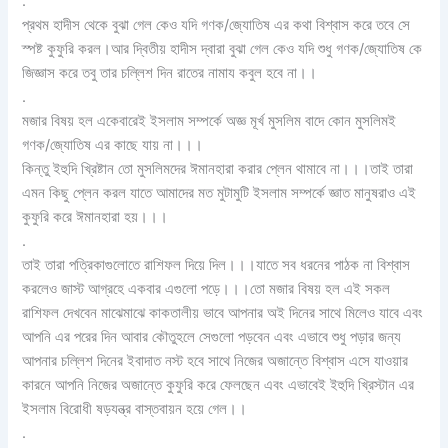
.
প্রথম হাদীস থেকে বুঝা গেল কেও যদি গণক/জ্যোতিষ এর কথা বিশ্বাস করে তবে সে
স্পষ্ট কুফুরি করল।আর দ্বিতীয় হাদীস দ্বারা বুঝা গেল কেও যদি শুধু গণক/জ্যোতিষ কে
জিজ্ঞাস করে তবু তার চল্লিশ দিন রাতের নামায কবুল হবে না।।
.
মজার বিষয় হল একেবারেই ইসলাম সম্পর্কে অজ্ঞ মূর্খ মুসলিম বাদে কোন মুসলিমই
গণক/জ্যোতিষ এর কাছে যায় না।।।
কিন্তু ইহুদি খ্রিষ্টান তো মুসলিমদের ঈমানহারা করার প্লেন থামাবে না।।।তাই তারা
এমন কিছু প্লেন করল যাতে আমাদের মত মুটামুটি ইসলাম সম্পর্কে জ্ঞাত মানুষরাও এই
কুফুরি করে ঈমানহারা হয়।।।
.
তাই তারা পত্রিকাগুলোতে রাশিফল দিয়ে দিল।।।যাতে সব ধরনের পাঠক না বিশ্বাস
করলেও জাস্ট আগ্রহে একবার এগুলো পড়ে।।।তো মজার বিষয় হল এই সকল
রাশিফল দেখবেন মাঝেমাঝে কাকতালীয় ভাবে আপনার অই দিনের সাথে মিলেও যাবে এবং
আপনি এর পরের দিন আবার কৌতুহলে সেগুলো পড়বেন এবং এভাবে শুধু পড়ার জন্য
আপনার চল্লিশ দিনের ইবাদাত নস্ট হবে সাথে নিজের অজান্তে বিশ্বাস এসে যাওয়ার
কারনে আপনি নিজের অজান্তে কুফুরি করে ফেলছেন এবং এভাবেই ইহুদি খ্রিস্টান এর
ইসলাম বিরোধী ষড়যন্ত্র বাস্তবায়ন হয়ে গেল।।
.