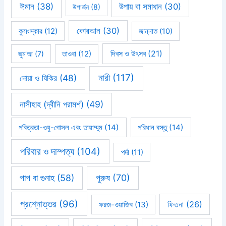
ঈমান
(38)
উপায় বা সমাধান
(30)
উপার্জন
(8)
কোরআন
(30)
কুসংস্কার
(12)
জান্নাত
(10)
দিবস ও উৎসব
(21)
জুম'আ
(7)
তাওবা
(12)
নারী
(117)
দোয়া ও যিকির
(48)
নাসীহাহ (দ্বীনি পরামর্শ)
(49)
পবিত্রতা-ওযু-গোসল এবং তায়াম্মুম
(14)
পরিধান বস্তু
(14)
পরিবার ও দাম্পত্য
(104)
পর্দা
(11)
পাপ বা গুনাহ
(58)
পুরুষ
(70)
প্রশ্নোত্তর
(96)
ফিতনা
(26)
ফরজ-ওয়াজিব
(13)