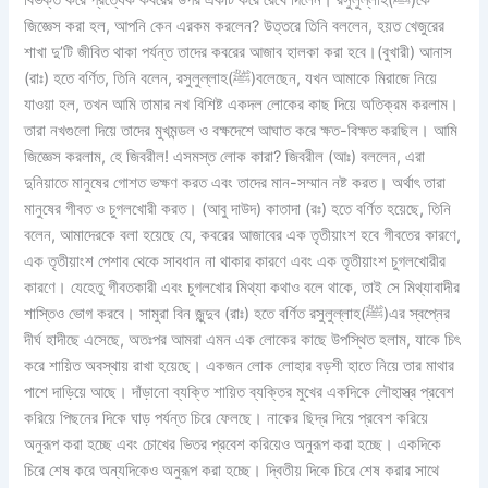
বিভক্ত করে প্রত্যেক কবরের উপর একটি করে রেখে দিলেন। রসুলুল্লাহ(ﷺ)কে
জিজ্ঞেস করা হল, আপনি কেন এরকম করলেন? উত্তরে তিনি বললেন, হয়ত খেজুরের
শাখা দু’টি জীবিত থাকা পর্যন্ত তাদের কবরের আজাব হালকা করা হবে।(বুখারী) আনাস
(রাঃ) হতে বর্ণিত, তিনি বলেন, রসুলুল্লাহ(ﷺ)বলেছেন, যখন আমাকে মিরাজে নিয়ে
যাওয়া হল, তখন আমি তামার নখ বিশিষ্ট একদল লোকের কাছ দিয়ে অতিক্রম করলাম।
তারা নখগুলো দিয়ে তাদের মুখমন্ডল ও বক্ষদেশে আঘাত করে ক্ষত-বিক্ষত করছিল। আমি
জিজ্ঞেস করলাম, হে জিবরীল! এসমস্ত লোক কারা? জিবরীল (আঃ) বললেন, এরা
দুনিয়াতে মানুষের গোশত ভক্ষণ করত এবং তাদের মান-সম্মান নষ্ট করত। অর্থাৎ তারা
মানুষের গীবত ও চুগলখোরী করত। (আবু দাউদ) কাতাদা (রঃ) হতে বর্ণিত হয়েছে, তিনি
বলেন, আমাদেরকে বলা হয়েছে যে, কবরের আজাবের এক তৃতীয়াংশ হবে গীবতের কারণে,
এক তৃতীয়াংশ পেশাব থেকে সাবধান না থাকার কারণে এবং এক তৃতীয়াংশ চুগলখোরীর
কারণে। যেহেতু গীবতকারী এবং চুগলখোর মিথ্যা কথাও বলে থাকে, তাই সে মিথ্যাবাদীর
শাস্তিও ভোগ করবে। সামুরা বিন জুন্দুব (রাঃ) হতে বর্ণিত রসুলুল্লাহ(ﷺ)এর স্বপ্নের
দীর্ঘ হাদীছে এসেছে, অতঃপর আমরা এমন এক লোকের কাছে উপস্থিত হলাম, যাকে চিৎ
করে শায়িত অবস্থায় রাখা হয়েছে। একজন লোক লোহার বড়শী হাতে নিয়ে তার মাথার
পাশে দাড়িয়ে আছে। দাঁড়ানো ব্যক্তি শায়িত ব্যক্তির মুখের একদিকে লৌহাস্ত্র প্রবেশ
করিয়ে পিছনের দিকে ঘাড় পর্যন্ত চিরে ফেলছে। নাকের ছিদ্র দিয়ে প্রবেশ করিয়ে
অনুরূপ করা হচ্ছে এবং চোখের ভিতর প্রবেশ করিয়েও অনুরূপ করা হচ্ছে। একদিকে
চিরে শেষ করে অন্যদিকেও অনুরূপ করা হচ্ছে। দ্বিতীয় দিকে চিরে শেষ করার সাথে