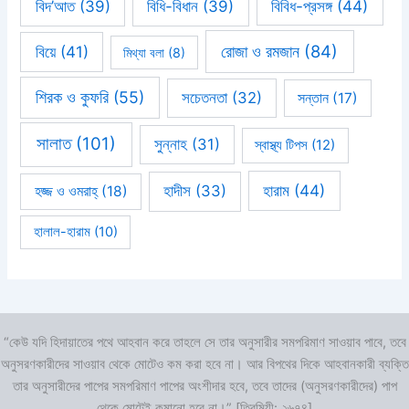
বিবিধ-প্রসঙ্গ
(44)
বিদ’আত
(39)
বিধি-বিধান
(39)
রোজা ও রমজান
(84)
বিয়ে
(41)
মিথ্যা বলা
(8)
শিরক ও কুফরি
(55)
সচেতনতা
(32)
সন্তান
(17)
সালাত
(101)
সুন্নাহ
(31)
স্বাস্থ্য টিপস
(12)
হারাম
(44)
হাদীস
(33)
হজ্জ ও ওমরাহ্‌
(18)
হালাল-হারাম
(10)
“কেউ যদি হিদায়াতের পথে আহবান করে তাহলে সে তার অনুসারীর সমপরিমাণ সাওয়াব পাবে, তবে
অনুসরণকারীদের সাওয়াব থেকে মোটেও কম করা হবে না। আর বিপথের দিকে আহবানকারী ব্যক্তি
তার অনুসারীদের পাপের সমপরিমাণ পাপের অংশীদার হবে, তবে তাদের (অনুসরণকারীদের) পাপ
থেকে মোটেই কমানো হবে না।” [তিরমিযী: ২৬৭৪]