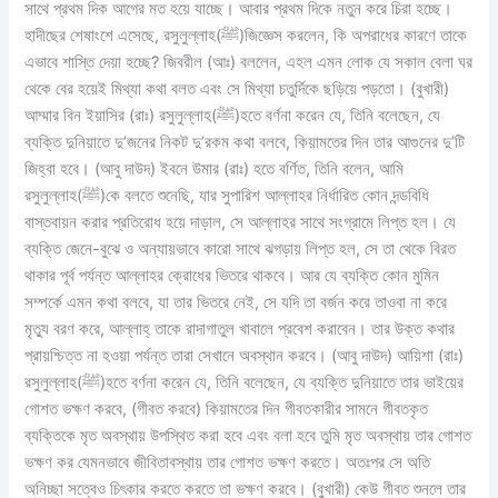
সাথে প্রথম দিক আগের মত হয়ে যাচ্ছে। আবার প্রথম দিকে নতুন করে চিরা হচ্ছে।
হাদীছের শেষাংশে এসেছে, রসুলুল্লাহ(ﷺ)জিজ্ঞেস করলেন, কি অপরাধের কারণে তাকে
এভাবে শাস্তি দেয়া হচ্ছে? জিবরীল (আঃ) বললেন, এহল এমন লোক যে সকাল বেলা ঘর
থেকে বের হয়েই মিথ্যা কথা বলত এবং সে মিথ্যা চতুর্দিকে ছড়িয়ে পড়তো। (বুখারী)
আম্মার বিন ইয়াসির (রাঃ) রসুলুল্লাহ(ﷺ)হতে বর্ণনা করেন যে, তিনি বলেছেন, যে
ব্যক্তি দুনিয়াতে দু’জনের নিকট দু’রকম কথা বলবে, কিয়ামতের দিন তার আগুনের দু’টি
জিহ্বা হবে। (আবু দাউদ) ইবনে উমার (রাঃ) হতে বর্ণিত, তিনি বলেন, আমি
রসুলুল্লাহ(ﷺ)কে বলতে শুনেছি, যার সুপারিশ আল্লাহর নির্ধারিত কোন দন্ডবিধি
বাস্তবায়ন করার প্রতিরোধ হয়ে দাড়াল, সে আল্লাহর সাথে সংগ্রামে লিপ্ত হল। যে
ব্যক্তি জেনে-বুঝে ও অন্যায়ভাবে কারো সাথে ঝগড়ায় লিপ্ত হল, সে তা থেকে বিরত
থাকার পূর্ব পর্যন্ত আল্লাহর ক্রোধের ভিতরে থাকবে। আর যে ব্যক্তি কোন মুমিন
সম্পর্কে এমন কথা বলবে, যা তার ভিতরে নেই, সে যদি তা বর্জন করে তাওবা না করে
মৃত্যু বরণ করে, আল্লাহ্ তাকে রাদাগাতুল খাবালে প্রবেশ করাবেন। তার উক্ত কথার
প্রায়শ্চিত্ত না হওয়া পর্যন্ত তারা সেখানে অবস্থান করবে। (আবু দাউদ) আয়িশা (রাঃ)
রসুলুল্লাহ(ﷺ)হতে বর্ণনা করেন যে, তিনি বলেছেন, যে ব্যক্তি দুনিয়াতে তার ভাইয়ের
গোশত ভক্ষণ করবে, (গীবত করবে) কিয়ামতের দিন গীবতকারীর সামনে গীবতকৃত
ব্যক্তিকে মৃত অবস্থায় উপস্থিত করা হবে এবং বলা হবে তুমি মৃত অবস্থায় তার গোশত
ভক্ষণ কর যেমনভাবে জীবিতাবস্থায় তার গোশত ভক্ষণ করতে। অতঃপর সে অতি
অনিচ্ছা সত্বেও চিৎকার করতে করতে তা ভক্ষণ করবে। (বুখারী) কেউ গীবত শুনলে তার