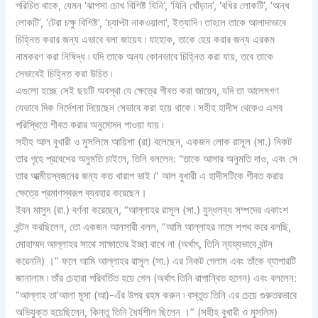
পরিচিত থাকে, যেমন ‘ঝাপসা চোখ বিশিষ্ট যিনি’, ‘যিনি খোঁড়ান’, ‘বধির লোকটি’, ‘অন্ধ
লোকটি’, ‘টেরা চক্ষু বিশিষ্ট’, ‘চ্যাপ্টা নাকওয়ালা’, ইত্যাদি ৷ তাহলে তাকে আলাদাভাবে
চিহ্নিত করার জন্য এভাবে বলা জায়েয ৷ যাহোক, তাকে হেয় করার জন্য এরকম
নামকরণ করা নিষিদ্ধ ৷ যদি তাকে অন্য কোনভাবে চিহ্নিত করা যায়, তবে তাকে
সেভাবেই চিহ্নিত করা উচিত ৷
এগুলো হচ্ছে সেই ছয়টি অবস্থা যে ক্ষেত্রে গীবত করা জায়েয, যদি তা আলেমগণ
যেভাবে দিক নির্দেশনা দিয়েছেন সেভাবে করা হয়ে থাকে ৷ সহীহ হাদীস থেকেও এসব
পরিস্থিতে গীবত করার অনুমোদন পাওয়া যায় ৷
সহীহ আল বুখারী ও মুসলিমে আয়িশা (রা) বলেছেন, একজন লোক রাসূল (সা.) নিকট
তার গৃহে প্রবেশের অনুমতি চাইলে, তিনি বললেন: “তাকে আসার অনুমতি দাও, এবং সে
তার আত্মীয়স্বজনের জন্য কত খারাপ ভাই ৷” আল বুখারী এ হাদীসটিকে গীবত করার
ক্ষেত্রে প্রমাণস্বরূপ ব্যবহার করেছেন।
ইবন মাসুদ (রা.) বর্ণনা করেছেন, “আল্লাহর রাসূল (সা.) যুদ্ধলব্ধ সম্পদের একাংশ
বন্টন করছিলেন, তো একজন আনসারী বলল, “আমি আল্লাহর নামে শপথ করে বলছি,
মোহাম্মদ আল্লাহর সাথে সাক্ষাতের ইচ্ছা রাখে না (অর্থাৎ, তিনি ন্যয্যভাবে বন্টন
করেননি) ।” ফলে আমি আল্লাহর রাসূল (সা.) এর নিকট গেলাম এবং তাঁকে ব্যাপারটি
জানালাম ৷ তাঁর চেহারা পরিবর্তিত হয়ে গেল (অর্থাৎ তিনি রাগান্বিত হলেন) এবং বললেন:
“আল্লাহ তা’আলা মূসা (আ)-এঁর উপর রহম করুন ৷ বস্তুত তিনি এর চেয়ে গুরুতরভাবে
অভিযুক্ত হয়েছিলেন, কিন্তু তিনি ধৈর্যশীল ছিলেন ।” (সহীহ বুখারী ও মুসলিম)