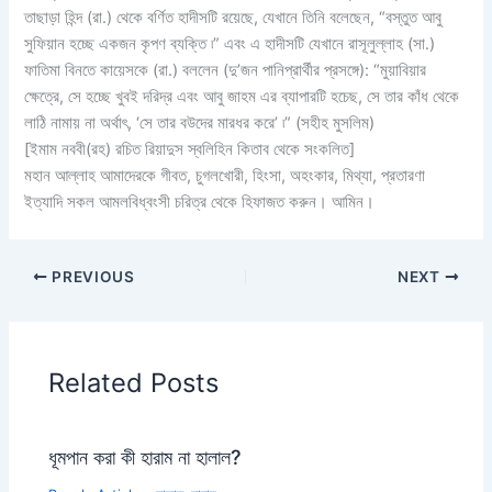
তাছাড়া হিন্দ (রা.) থেকে বর্ণিত হাদীসটি রয়েছে, যেখানে তিনি বলেছেন, “বস্তুত আবু
সুফিয়ান হচ্ছে একজন কৃপণ ব্যক্তি ৷” এবং এ হাদীসটি যেখানে রাসূলুল্লাহ (সা.)
ফাতিমা বিনতে কায়েসকে (রা.) বললেন (দু’জন পানিপ্রার্থীর প্রসঙ্গে): “মুয়াবিয়ার
ক্ষেত্রে, সে হচ্ছে খুবই দরিদ্র এবং আবু জাহম এর ব্যাপারটি হচেছ, সে তার কাঁধ থেকে
লাঠি নামায় না অর্থাৎ, ‘সে তার বউদের মারধর করে’ ৷” (সহীহ মুসলিম)
[ইমাম নববী(রহ) রচিত রিয়াদুস স্বলিহিন কিতাব থেকে সংকলিত]
মহান আল্লাহ আমাদেরকে গীবত, চুগলখোরী, হিংসা, অহংকার, মিথ্যা, প্রতারণা
ইত্যাদি সকল আমলবিধ্বংসী চরিত্র থেকে হিফাজত করুন। আমিন।
PREVIOUS
NEXT
Related Posts
ধূমপান করা কী হারাম না হালাল?