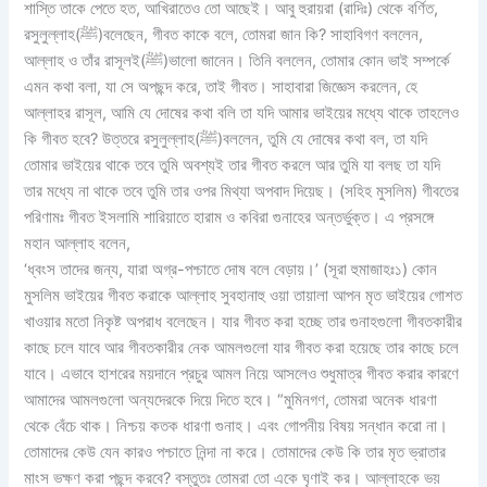
শাস্তি তাকে পেতে হত, আখিরাতেও তো আছেই। আবু হুরায়রা (রাদিঃ) থেকে বর্ণিত,
রসুলুল্লাহ(ﷺ)বলেছেন, গীবত কাকে বলে, তোমরা জান কি? সাহাবিগণ বললেন,
আল্লাহ ও তাঁর রাসূলই(ﷺ)ভালো জানেন। তিনি বললেন, তোমার কোন ভাই সম্পর্কে
এমন কথা বলা, যা সে অপছন্দ করে, তাই গীবত। সাহাবারা জিজ্ঞেস করলেন, হে
আল্লাহর রাসূল, আমি যে দোষের কথা বলি তা যদি আমার ভাইয়ের মধ্যে থাকে তাহলেও
কি গীবত হবে? উত্তরে রসুলুল্লাহ(ﷺ)বললেন, তুমি যে দোষের কথা বল, তা যদি
তোমার ভাইয়ের থাকে তবে তুমি অবশ্যই তার গীবত করলে আর তুমি যা বলছ তা যদি
তার মধ্যে না থাকে তবে তুমি তার ওপর মিথ্যা অপবাদ দিয়েছ। (সহিহ মুসলিম)
গীবতের
পরিণামঃ
গীবত ইসলামি শারিয়াতে হারাম ও কবিরা গুনাহের অন্তর্ভুক্ত। এ প্রসঙ্গে
মহান আল্লাহ বলেন,
‘ধ্বংস তাদের জন্য, যারা অগ্র-পশ্চাতে দোষ বলে বেড়ায়।’ (সূরা হুমাজাহঃ১) কোন
মুসলিম ভাইয়ের গীবত করাকে আল্লাহ সুবহানাহু ওয়া তায়ালা আপন মৃত ভাইয়ের গোশত
খাওয়ার মতো নিকৃষ্ট অপরাধ বলেছেন। যার গীবত করা হচ্ছে তার গুনাহগুলো গীবতকারীর
কাছে চলে যাবে আর গীবতকারীর নেক আমলগুলো যার গীবত করা হয়েছে তার কাছে চলে
যাবে। এভাবে হাশরের ময়দানে প্রচুর আমল নিয়ে আসলেও শুধুমাত্র গীবত করার কারণে
আমাদের আমলগুলো অন্যদেরকে দিয়ে দিতে হবে। “মুমিনগণ, তোমরা অনেক ধারণা
থেকে বেঁচে থাক। নিশ্চয় কতক ধারণা গুনাহ। এবং গোপনীয় বিষয় সন্ধান করো না।
তোমাদের কেউ যেন কারও পশ্চাতে নিন্দা না করে। তোমাদের কেউ কি তার মৃত ভ্রাতার
মাংস ভক্ষণ করা পছন্দ করবে? বস্তুতঃ তোমরা তো একে ঘৃণাই কর। আল্লাহকে ভয়