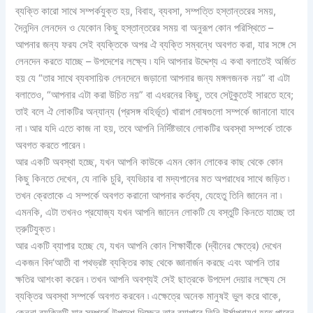
ব্যক্তি কারো সাথে সম্পর্কযুক্ত হয়, বিবাহ, ব্যবসা, সম্পত্তি হস্তান্তরের সময়,
দৈনন্দিন লেনদেন ও যেকোন কিছু হস্তান্তরের সময় বা অনুরূপ কোন পরিস্থিতে –
আপনার জন্য ফরয সেই ব্যক্তিকে অপর ঐ ব্যক্তি সম্বন্ধে অবগত করা, যার সঙ্গে সে
লেনদেন করতে যাচ্ছে – উপদেশের লক্ষ্যে ৷ যদি আপনার উদ্দেশ্য এ কথা বলাতেই অর্জিত
হয় যে “তার সাথে ব্যবসায়িক লেনদেনে জড়ানো আপনার জন্য মঙ্গলজনক নয়” বা এটা
বলাতেও, “আপনার এটা করা উচিত নয়” বা এধরনের কিছু, তবে সেটুকুতেই সারতে হবে;
তাই বলে ঐ লোকটির অন্যান্য (প্রসঙ্গ বহির্ভূত) খারাপ দোষগুলো সম্পর্কে জানানো যাবে
না ৷ আর যদি এতে কাজ না হয়, তবে আপনি নির্দিষ্টভাবে লোকটির অবস্থা সম্পর্কে তাকে
অবগত করতে পারেন ৷
আর একটি অবস্থা হচ্ছে, যখন আপনি কাউকে এমন কোন লোকের কাছ থেকে কোন
কিছু কিনতে দেখেন, যে নাকি চুরি, ব্যভিচার বা মদ্যপানের মত অপরাধের সাথে জড়িত ৷
তখন ক্রেতাকে এ সম্পর্কে অবগত করানো আপনার কর্তব্য, যেহেতু তিনি জানেন না ৷
এমনকি, এটা তখনও প্রযোজ্য যখন আপনি জানেন লোকটি যে বস্তুটি কিনতে যাচ্ছে তা
ত্রুটিযুক্ত ৷
আর একটি ব্যাপার হচ্ছে যে, যখন আপনি কোন শিক্ষার্থীকে (দ্বীনের ক্ষেত্রে) দেখেন
একজন বিদ‘আতী বা পথভ্রষ্ট ব্যক্তির কাছ থেকে জ্ঞানার্জন করছে এবং আপনি তার
ক্ষতির আশংকা করেন ৷ তখন আপনি অবশ্যই সেই ছাত্রকে উপদেশ দেয়ার লক্ষ্যে সে
ব্যক্তির অবস্থা সম্পর্কে অবগত করবেন ৷ এক্ষেত্রে অনেক মানুষই ভুল করে থাকে,