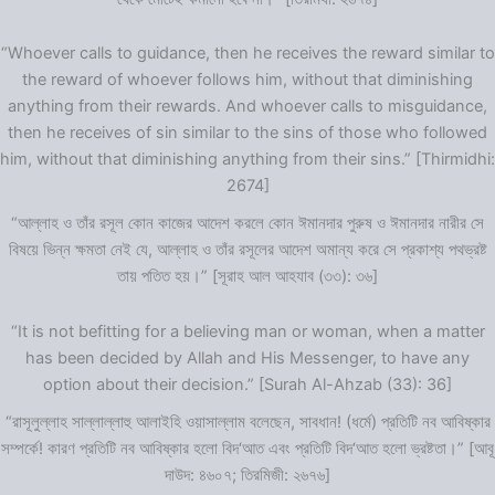
“Whoever calls to guidance, then he receives the reward similar to
the reward of whoever follows him, without that diminishing
anything from their rewards. And whoever calls to misguidance,
then he receives of sin similar to the sins of those who followed
him, without that diminishing anything from their sins.” [Thirmidhi:
2674]
“আল্লাহ ও তাঁর রসূল কোন কাজের আদেশ করলে কোন ঈমানদার পুরুষ ও ঈমানদার নারীর সে
বিষয়ে ভিন্ন ক্ষমতা নেই যে, আল্লাহ ও তাঁর রসূলের আদেশ অমান্য করে সে প্রকাশ্য পথভ্রষ্ট
তায় পতিত হয়।” [সূরাহ আল আহযাব (৩৩): ৩৬]
“It is not befitting for a believing man or woman, when a matter
has been decided by Allah and His Messenger, to have any
option about their decision.” [Surah Al-Ahzab (33): 36]
“রাসূলুল্লাহ সাল্লাল্লাহু আলাইহি ওয়াসাল্লাম বলেছেন, সাবধান! (ধর্মে) প্রতিটি নব আবিষ্কার
সম্পর্কে! কারণ প্রতিটি নব আবিষ্কার হলো বিদ‘আত এবং প্রতিটি বিদ‘আত হলো ভ্রষ্টতা।” [আবূ
দাউদ: ৪৬০৭; তিরমিজী: ২৬৭৬]