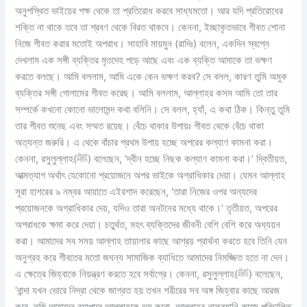
অনুপস্থিত ভাইয়ের পক্ষ থেকে তা প্রতিরোধ করবে সাধ্যমতো। আর যদি প্রতিরোধের
শক্তি না থাকে তবে তা শ্রবণ থেকে বিরত থাকবে। কেননা, ইচ্ছাকৃতভাবে গীবত শোনা
নিজে গীবত করার মতোই অপরাধ। সাহাবি মায়মুন (রাদিঃ) বলেন, একদিন স্বপ্নে
দেখলাম এক সঙ্গী ব্যক্তির মৃতদেহ পড়ে আছে এবং এক ব্যক্তি আমাকে তা ভক্ষণ
করতে বলছে। আমি বললাম, আমি একে কেন ভক্ষণ করব? সে বলল, কারণ তুমি অমুক
ব্যক্তির সঙ্গী গোলামের গীবত করেছ। আমি বললাম, আল্লাহর কসম আমি তো তার
সম্পর্কে কখনো কোনো ভালোমন্দ কথা বলিনি। সে বলল, হ্যাঁ, এ কথা ঠিক। কিন্তু তুমি
তার গীবত শুনেছ এবং সম্মত রয়েছ।
বেঁচে থাকার উপায়ঃ
গীবত থেকে বেঁচে থাকা
অত্যন্ত জরুরি। এ থেকে বাঁচার প্রথম উপায় হচ্ছে অপরের কল্যাণ কামনা করা।
কেননা, রসুলুল্লাহ(ﷺ) বলেছেন, ‘দ্বীন হচ্ছে নিছক কল্যাণ কামনা করা।’ দ্বিতীয়ত,
আত্মত্যাগ অর্থাৎ যেকোনো প্রয়োজনে অপর ভাইকে অগ্রাধিকার দেয়া। যেমন আল্লাহ
সূরা হাশরের ৯ নম্বর আয়াতে এইরশাদ করেছেন, ‘তারা নিজের ওপর অন্যদের
প্রয়োজনকে অগ্রাধিকার দেয়, যদিও তারা অনটনের মধ্যে থাকে।’ তৃতীয়ত, অপরের
অপরাধকে ক্ষমা করে দেয়া। চতুর্থত, মহৎ ব্যক্তিদের জীবনী বেশি বেশি করে অধ্যয়ন
করা। আমাদের সব সময় আল্লাহ তায়ালার কাছে আশ্রয় প্রার্থনা করতে হবে তিনি যেন
অনুগ্রহ করে গীবতের মতো জঘন্য সামাজিক ব্যাধিতে আমাদের নিমজ্জিত হতে না দেন।
এ ক্ষেত্রে জিহ্বাকে নিয়ন্ত্রণ করতে হবে সর্বাগ্রে। কেননা, রসুলুল্লাহ(ﷺ) বলেছেন,
‘বান্দা যখন ভোরে নিদ্রা থেকে জাগ্রত হয় তখন শরীরের সব অঙ্গ জিহ্বার কাছে আরজ