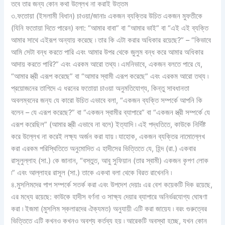
তবে তার জন্য কোন কথা উল্লেখ না করাই উত্তম
৩.ফতোয়া (ইসলামী বিধান) চাওয়া/জানাঃ একজন ব্যক্তির উচিত একজন মুফতীকে
(যিনি ফতোয়া দিতে পারেন) বলা: “আমার বাবা” বা “আমার ভাই” বা “এই এই ব্যক্তি
আমার সাথে এইরূপ অন্যায় করেছে ৷ তার কি এটা করার অধিকার রয়েছে?” – “কিভাবে
আমি সেটা বন্ধ করতে পারি এবং আমার উপর থেকে জুলুম বন্ধ করে আমার অধিকার
আদায় করতে পারি?” এবং এরকম আরো তথ্য ৷ এমনিভাবে, একজন বলতে পারে যে,
“আমার স্ত্রী এরূপ করেছে” বা “আমার স্বামী এরূপ করেছে” এবং এরকম আরো তথ্য ৷
প্রয়োজনের তাগিদে এ ধরনের ফতোয়া চাওয়া অনুমতিযোগ্য, কিন্তু সাবধানতা
অবলম্বনের জন্য যে কারো উচিত এভাবে বলা, “একজন ব্যক্তি সম্পর্কে আপনি কি
বলেন – যে এরূপ করেছে?” বা “একজন স্বামীর ব্যাপারে” বা “একজন স্ত্রী সম্পর্কে যে
এরূপ করেছিল” (আমার স্ত্রী এভাবে না বলে) ইত্যাদি ৷ এই পদ্ধতিতে, কাউকে নির্দিষ্ট
করে উল্লেখ না করেই লক্ষ্য অর্জন করা যায় ৷ যাহোক, একজন ব্যক্তির নামোল্লেখ
করা এরকম পরিস্থিতিতে অনুমোদিত এ হাদীসের ভিত্তিতে যে, হিন্দ (রা.) একবার
রাসূলুল্লাহ (সা.) কে জানান, “বস্তুত, আবু সুফিয়ান (তার স্বামী) একজন কৃপণ লোক
৷” এবং আল্লাহর রাসূল (সা.) তাকে একথা বলা থেকে বিরত রাখেননি ৷
৪.মুসলিমদের পাপ সম্পর্কে সতর্ক করা এবং উপদেশ দেয়াঃ এর বেশ কয়েকটি দিক রয়েছে,
এর মধ্যে রয়েছে: কাউকে হাদীস বর্ণনা ও সাক্ষ্য দেয়ার ব্যাপারে অনির্ভরযোগ্য ঘোষণা
করা ৷ ইজমা (মুসলিম স্কলারদের ঐক্যমত) অনুযায়ী এটি করা জায়েয ৷ বরং গুরুত্বের
ভিত্তিতে এটি কখনও কখনও অবশ্য কর্তব্য হয় ৷ আরেকটি অবস্থা হচ্ছে, যখন কোন