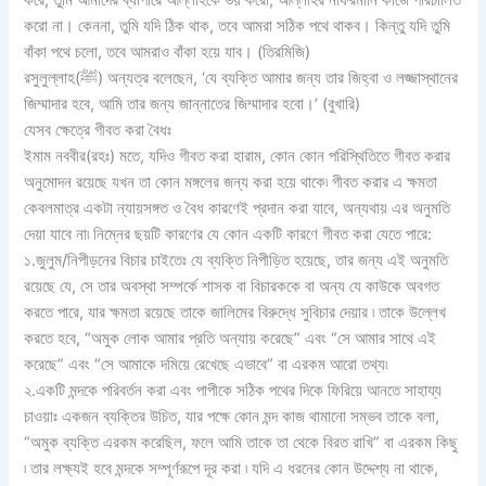
করে, তুমি আমাদের ব্যাপারে আল্লাহকে ভয় করো, আল্লাহর নাফরমানি কাজে পরিচালিত
করো না। কেননা, তুমি যদি ঠিক থাক, তবে আমরা সঠিক পথে থাকব। কিন্তু যদি তুমি
বাঁকা পথে চলো, তবে আমরাও বাঁকা হয়ে যাব। (তিরমিজি)
রসুলুল্লাহ(ﷺ) অন্যত্র বলেছেন, ‘যে ব্যক্তি আমার জন্য তার জিহ্বা ও লজ্জাস্থানের
জিম্মাদার হবে, আমি তার জন্য জান্নাতের জিম্মাদার হবো।’ (বুখারি)
যেসব ক্ষেত্রে গীবত করা বৈধঃ
ইমাম নববীর(রহঃ) মতে, যদিও গীবত করা হারাম, কোন কোন পরিস্থিতিতে গীবত করার
অনুমোদন রয়েছে যখন তা কোন মঙ্গলের জন্য করা হয়ে থাকে৷ গীবত করার এ ক্ষমতা
কেবলমাত্র একটা ন্যায়সঙ্গত ও বৈধ কারণেই প্রদান করা যাবে, অন্যথায় এর অনুমতি
দেয়া যাবে না৷ নিম্নের ছয়টি কারণের যে কোন একটি কারণে গীবত করা যেতে পারে:
১.জুলুম/নিপীড়নের বিচার চাইতেঃ যে ব্যক্তি নিপীড়িত হয়েছে, তার জন্য এই অনুমতি
রয়েছে যে, সে তার অবস্থা সম্পর্কে শাসক বা বিচারককে বা অন্য যে কাউকে অবগত
করতে পারে, যার ক্ষমতা রয়েছে তাকে জালিমের বিরুদ্ধে সুবিচার দেয়ার ৷ তাকে উল্লেখ
করতে হবে, “অমুক লোক আমার প্রতি অন্যায় করেছে” এবং “সে আমার সাথে এই
করেছে” এবং “সে আমাকে দমিয়ে রেখেছে এভাবে” বা এরকম আরো তথ্য৷
২.একটি মন্দকে পরিবর্তন করা এবং পাপীকে সঠিক পথের দিকে ফিরিয়ে আনতে সাহায্য
চাওয়াঃ একজন ব্যক্তির উচিত, যার পক্ষে কোন মন্দ কাজ থামানো সম্ভব তাকে বলা,
“অমুক ব্যক্তি এরকম করেছিল, ফলে আমি তাকে তা থেকে বিরত রাখি” বা এরকম কিছু
৷ তার লক্ষ্যই হবে মন্দকে সম্পূর্ণরূপে দূর করা ৷ যদি এ ধরনের কোন উদ্দেশ্য না থাকে,