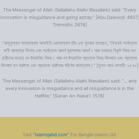
The Messenger of Allah (Sallallahu Alaihi Wasallam) said: “Every
innovation is misguidance and going astray” [Abu Dawood: 4607;
Thirmidhi: 2676]
“রাসূলুল্লাহ সাল্লাল্লাহু আলাইহি ওয়াসাল্লাম তাঁর এক খুতবায় বলেছেন, “নিশ্চয়ই সর্বোত্তম
বাণী আল্লাহ্‌র কিতাব এবং সর্বোত্তম আদর্শ মুহাম্মদের আদর্শ। আর সবচেয়ে নিকৃষ্ট বিষয় হল
(দ্বীনের মধ্যে) নব উদ্ভাবিত বিষয়। আর নব উদ্ভাবিত প্রত্যেক বিষয় বিদআত এবং প্রত্যেক
বিদআত হল ভ্রষ্টতা এবং প্রত্যেক ভ্রষ্টতার পরিণাম জাহান্নাম।” [সুনান আন-নাসায়ী: ১৫৭৮]
The Messenger of Allah (Sallallahu Alaihi Wasallam) said: “… and
every innovation is misguidance and all misguidance is in the
Hellfire.” [Sunan An-Nasa’i: 1578]
Visit
“Islamqabd.com”
For Bangla Islamic QA