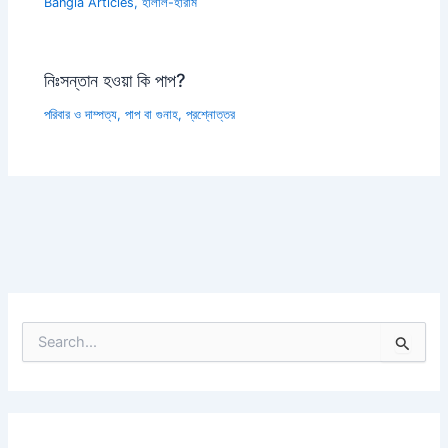
Bangla Articles
,
হালাল-হারাম
নিঃসন্তান হওয়া কি পাপ?
পরিবার ও দাম্পত্য
,
পাপ বা গুনাহ
,
প্রশ্নোত্তর
S
e
a
r
c
h