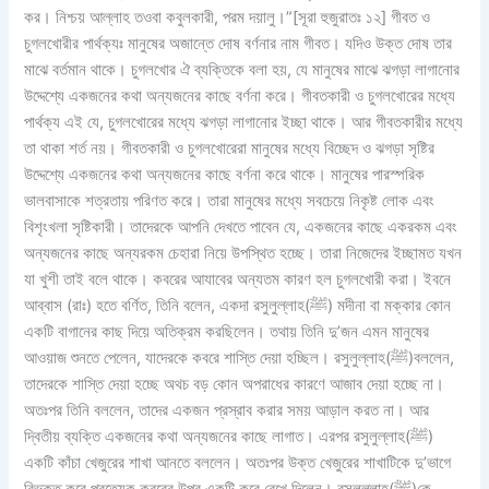
কর। নিশ্চয় আল্লাহ তওবা কবুলকারী, পরম দয়ালু।”[সূরা হুজুরাতঃ ১২]
গীবত ও
চুগলখোরীর পার্থক্যঃ
মানুষের অজান্তে দোষ বর্ণনার নাম গীবত। যদিও উক্ত দোষ তার
মাঝে বর্তমান থাকে। চুগলখোর ঐ ব্যক্তিকে বলা হয়, যে মানুষের মাঝে ঝগড়া লাগানোর
উদ্দেশ্যে একজনের কথা অন্যজনের কাছে বর্ণনা করে।
গীবতকারী ও চুগলখোরের মধ্যে
পার্থক্য এই যে, চুগলখোরের মধ্যে ঝগড়া লাগানোর ইচ্ছা থাকে।
আর গীবতকারীর মধ্যে
তা থাকা শর্ত নয়। গীবতকারী ও চুগলখোরেরা মানুষের মধ্যে বিচ্ছেদ ও ঝগড়া সৃষ্টির
উদ্দেশ্যে একজনের কথা অন্যজনের কাছে বর্ণনা করে থাকে। মানুষের পারস্পরিক
ভালবাসাকে শত্রতায় পরিণত করে। তারা মানুষের মধ্যে সবচেয়ে নিকৃষ্ট লোক এবং
বিশৃংখলা সৃষ্টিকারী। তাদেরকে আপনি দেখতে পাবেন যে, একজনের কাছে একরকম এবং
অন্যজনের কাছে অন্যরকম চেহারা নিয়ে উপস্থিত হচ্ছে। তারা নিজেদের ইচ্ছামত যখন
যা খুশী তাই বলে থাকে। কবরের আযাবের অন্যতম কারণ হল চুগলখোরী করা। ইবনে
আব্বাস (রাঃ) হতে বর্ণিত, তিনি বলেন, একদা রসুলুল্লাহ(ﷺ) মদীনা বা মক্কার কোন
একটি বাগানের কাছ দিয়ে অতিক্রম করছিলেন। তথায় তিনি দু’জন এমন মানুষের
আওয়াজ শুনতে পেলেন, যাদেরকে কবরে শাস্তি দেয়া হচ্ছিল। রসুলুল্লাহ(ﷺ)বললেন,
তাদেরকে শাস্তি দেয়া হচ্ছে অথচ বড় কোন অপরাধের কারণে আজাব দেয়া হচ্ছে না।
অতঃপর তিনি বললেন, তাদের একজন প্রস্রাব করার সময় আড়াল করত না। আর
দ্বিতীয় ব্যক্তি একজনের কথা অন্যজনের কাছে লাগাত। এরপর রসুলুল্লাহ(ﷺ)
একটি কাঁচা খেজুরের শাখা আনতে বললেন। অতঃপর উক্ত খেজুরের শাখাটিকে দু’ভাগে