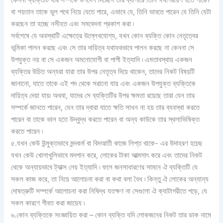
কেননা ব্যক্তিটি যার সম্পর্কে উপদেশ দিচ্ছেন তার ব্যাপারে তিনি ঈর্ষাপরায়ণ হতে পারেন
বা শয়তান তাকে ভুল পথে নিয়ে যেতে পারে, এভাবে যে, তিনি ভাবতে পারেন যে তিনি যেটা
করছেন তা হচ্ছে নসীহত এবং সমবেদনা প্রকাশ করা ৷
সর্বশেষে যে অবস্থাটি এক্ষেত্রে উল্লেখযোগ্য, যখন কোন ব্যক্তি কোন নেতৃত্বের
ভূমিকা পালন করছে এবং সে তার দায়িত্ব যথাযথভাবে পালন করছে না কেননা সে
উপযুক্ত নয় বা সে একজন অমনোযোগী বা পাপী ইত্যাদি ৷ এমতাবস্থায় একজন
ব্যক্তির উচিত অন্যরা যারা তার উপর নেতৃত্ব দিয়ে থাকেন, তাদের নিকট বিষয়টি
জানানো, যাতে তাকে এই পদ থেকে সরানো যায় এবং একজন উপযুক্ত ব্যক্তিকে
দায়িত্ব দেয়া যায়৷ অথবা, যাদের সে ব্যক্তিটির উপর ক্ষমতা রয়েছে তারা যেন তার
সম্পর্কে জানতে পারেন, যেন তার দ্বারা যাতে ক্ষতি সাধন না হয় তার ব্যবস্থা করতে
পারেন বা তাকে ভাল হতে উদ্বুদ্ধ করতে পারেন বা অন্য কাউকে তার স্থলাভিষিক্ত
করতে পারেন ৷
৫.যখন কেউ উন্মুক্তভাবে মন্দকর্ম বা বিদআতী কাজে লিপ্ত থাকে- এর উদাহরণ হচেছ
যখন কেউ খোলাখুলিভাবে মদপান করে, লোকের টাকা আত্মসাৎ করে এবং তাদের নিকট
থেকে অন্যায়ভাবে ট্যাক্স নেয় ইত্যাদি ৷ ফলে জনসাধারণের সামনে ঐ ব্যক্তিটি যে
সকল কাজ করে, তা নিয়ে আলোচনা করা বা কথা বলা বৈধ ৷ কিন্তু ঐ লোকের অন্যান্য
দোষত্রুটি সম্পর্কে আলোচনা করা নিষিদ্ধ যতক্ষণ না সেগুলো ঐ ক্যাটাগরীতে পড়ে, যে
সকল কারণে গীবত করা জায়েয ৷
৬.কোন ব্যক্তিকে সংজ্ঞায়িত করা – কোন ব্যক্তি যদি লোকজনের নিকট তার ডাক নামে