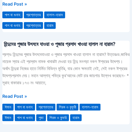
ছেলে
Read Post »
ফ্রেন্ড
পাপ বা গুনাহ
প্রশ্নোত্তর
হালাল-হারাম
অ্যাড
করতে
পাপ বা গুনাহ
প্রশ্নোত্তর
হারাম
পারবে
??
হিন্দুদের পূজার উৎসবে যাওয়া ও পূজার প্রসাদ খাওয়া হালাল না হারাম?
হিন্দুদের
পূজার
প্রশ্নঃ হিন্দুদের পূজার উৎসবেযাওয়া ও পূজার প্রসাদ খাওয়া হালাল না হারাম? উত্তরঃড.জাকির
উৎসবে
নায়েক স্যার এই প্রস্বাদ নামক খাবারটা দেওয়া হয় হিন্দু মনগড়া নকল ঈশ্বরের উদ্দেশ্য।
যাওয়া
অর্থাৎ হিন্দুরা নিজের হাতে নির্মিত বিভিন্ন মূর্তির, যার কোন ক্ষমতাই নেই, সেই নকল ঈশ্বরের
ও
উদ্দেশ্যপ্রসাদ দেয়। মহান আল্লাহ্ পবিত্র কুর’আনের মোট চার জায়গায় উল্লেখ করেছেন- *
পূজার
সূরাহ বাকারার ১৭৩ নং আয়াতে,
প্রসাদ
খাওয়া
Read Post »
হালাল
ঈমান
পাপ বা গুনাহ
প্রশ্নোত্তর
শিরক ও কুফুরী
হালাল-হারাম
না
হারাম?
ঈমান
পাপ বা গুনাহ
পূজা
শিরক ও কুফরি
হারাম