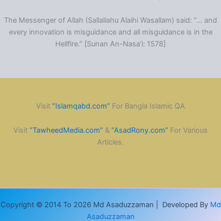
The Messenger of Allah (Sallallahu Alaihi Wasallam) said: “… and
every innovation is misguidance and all misguidance is in the
Hellfire.” [Sunan An-Nasa’i: 1578]
Visit
“Islamqabd.com”
For Bangla Islamic QA
Visit
“TawheedMedia.com”
&
“AsadRony.com”
For Various
Articles.
Copyright © 2014 To 2026 Md Asaduzzaman | Developed By
Md
Asaduzzaman