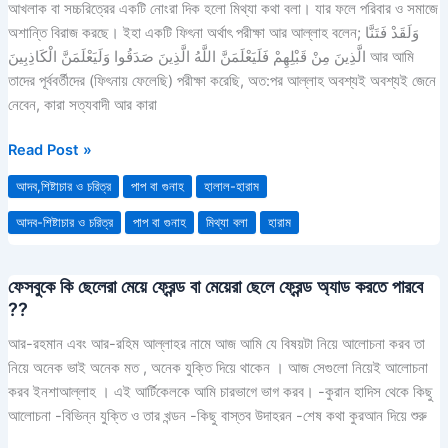
আখলাক বা সচ্চরিত্রের একটি নোংরা দিক হলো মিথ্যা কথা বলা। যার ফলে পরিবার ও সমাজে
ত্যাগ
অশান্তি বিরাজ করছে। ইহা একটি ফিৎনা অর্থাৎ পরীক্ষা আর আল্লাহ বলেন; وَلَقَدْ فَتَنَّا
করা
الَّذِينَ مِنْ قَبْلِهِمْ فَلَيَعْلَمَنَّ اللَّهُ الَّذِينَ صَدَقُوا وَلَيَعْلَمَنَّ الْكَاذِبِينَ আর আমি
তাদের পূর্ববর্তীদের (ফিৎনায় ফেলেছি) পরীক্ষা করেছি, অত:পর আল্লাহ অবশ্যই অবশ্যই জেনে
নেবেন, কারা সত্যবাদী আর কারা
Read Post »
আদব,শিষ্টাচার ও চরিত্র
পাপ বা গুনাহ
হালাল-হারাম
আদব-শিষ্টাচার ও চরিত্র
পাপ বা গুনাহ
মিথ্যা বলা
হারাম
ফেসবুকে কি ছেলেরা মেয়ে ফ্রেন্ড বা মেয়েরা ছেলে ফ্রেন্ড অ্যাড করতে পারবে
ফেসবুকে
??
কি
ছেলেরা
আর-রহমান এবং আর-রহিম আল্লাহর নামে আজ আমি যে বিষয়টা নিয়ে আলোচনা করব তা
মেয়ে
নিয়ে অনেক ভাই অনেক মত , অনেক যুক্তি দিয়ে থাকেন । আজ সেগুলো নিয়েই আলোচনা
ফ্রেন্ড
করব ইনশাআল্লাহ । এই আর্টিকেলকে আমি চারভাগে ভাগ করব। -কুরান হাদিস থেকে কিছু
বা
আলোচনা -বিভিন্ন যুক্তি ও তার খন্ডন -কিছু বাস্তব উদাহরন -শেষ কথা কুরআন দিয়ে শুরু
মেয়েরা