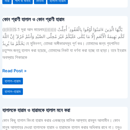
নারী
পাপ বা গুনাহ
ফিতনা
হালাল-হারাম
কোন প্রাণী হালাল ও কোন প্রাণী হারাম
কোন
প্রাণী
((((((((5:1 সূরা আল মায়েদাহ)))))))) يٰٓأَيُّهَا الَّذِينَ ءَامَنُوٓا أَوْفُوا بِالْعُقُودِ ۚ أُحِلَّتْ
হালাল
لَكُم بَهِيمَةُ الْأَنْعٰمِ إِلَّا مَا يُتْلٰى عَلَيْكُمْ غَيْرَ مُحِلِّى الصَّيْدِ وَأَنتُمْ حُرُمٌ ۗ إِنَّ اللَّهَ
ও
يَحْكُمُ مَا يُرِيدُ হে মুমিনগণ, তোমরা অঙ্গীকারসমূহ পূর্ণ কর। তোমাদের জন্য গৃহপালিত
কোন
চতুস্পদ জন্তু হালাল করা হয়েছে, তোমাদের নিকট যা বর্ণনা করা হচ্ছে তা ছাড়া। তবে ইহরাম
প্রাণী
অবস্থায় শিকারকে
হারাম
Read Post »
হালাল-হারাম
হালাল-হারাম
হালালকে হারাম ও হারামকে হালাল মনে করা
হালালকে
হারাম
কোন কিছু হালাল কিংবা হারাম করার একচ্ছত্র মালিক আল্লাহ রাববুল আলামীন। কোন
ও
মানুষ আল্লাহর দেওয়া হালালকে হারাম ও হারামকে হালাল করার অধিকার রাখে না। তবুও