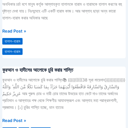
হারামকে
অনধিকার চর্চা বশে মানুষ কর্তৃক আল্লাহকৃত হালালকে হারাম ও হারামকে হালাল করণের বহু
হালাল
দৃষ্টান্ত দেখা যায়। নিঃসন্দেহে এটি একটি হারাম কাজ। আর আল্লাহ ছাড়া অন্য কারো
মনে
হালাল-হারাম করার অধিকার আছে
করা
Read Post »
হালাল-হারাম
হালাল-হারাম
কুরআন ও হাদীসের আলোকে চুরি করার শাস্তি
কুরআন
ও
কুরআন ও হাদীসের আলোকে চুরি করার শাস্তি📚 {{{{{{{{{{38 সূরা মায়েদাহ}}}}}}}}}}}}}}
হাদীসের
وَالسَّارِقُ وَالسَّارِقَةُ فَاقْطَعُوٓا أَيْدِيَهُمَا جَزَآءًۢ بِمَا كَسَبَا نَكٰلًا مِّنَ اللَّهِ ۗ وَاللَّهُ
আলোকে
عَزِيزٌ حَكِيمٌ আর পুরুষ চোর ও নারী চোর তাদের উভয়ের হাত কেটে দাও তাদের অর্জনের
চুরি
প্রতিদান ও আল্লাহর পক্ষ থেকে শিক্ষণীয় আযাবস্বরূপ এবং আল্লাহ মহা পরাক্রমশালী,
করার
প্রজ্ঞাময়। [১] চুরির শাস্তি হচ্ছে, ডান হাতের
শাস্তি
Read Post »