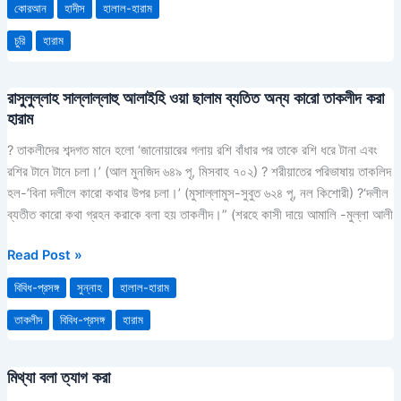
কোরআন
হাদীস
হালাল-হারাম
চুরি
হারাম
রাসুলুল্লাহ সাল্লাল্লাহু আলাইহি ওয়া ছালাম ব্যতিত অন্য কারো তাকলীদ করা
রাসুলুল্লাহ
হারাম
সাল্লাল্লাহু
আলাইহি
? তাকলীদের শব্দগত মানে হলো ‘জানোয়ারের গলায় রশি বাঁধার পর তাকে রশি ধরে টানা এবং
ওয়া
রশির টানে টানে চলা।’ (আল মুনজিদ ৬৪৯ পৃ, মিসবাহ ৭০২) ? শরীয়াতের পরিভাষায় তাকলিদ
ছালাম
হল-’বিনা দলীলে কারো কথার উপর চলা।’ (মুসাল্লামুস-সুবুত ৬২৪ পৃ, নল কিশোরী) ?‘দলীল
ব্যতিত
ব্যতীত কারো কথা গ্রহন করাকে বলা হয় তাকলীদ।” (শরহে কাসী দায়ে আমালি -মুল্লা আলী
অন্য
কারো
Read Post »
তাকলীদ
বিবিধ-প্রসঙ্গ
সুন্নাহ
হালাল-হারাম
করা
হারাম
তাকলীদ
বিবিধ-প্রসঙ্গ
হারাম
মিথ্যা বলা ত্যাগ করা
মিথ্যা
বলা