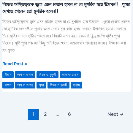
নিজের অস্তিত্বকে ভুলে এমন মাতাল হবেন না যে মুশরিক হয়ে উঠবেন!! পুজো
নিজের
দেখতে গেলেন তো মুশরিক হলেন!!
অস্তিত্বকে
ভুলে
নিজের অস্তিত্বকে ভুলে এমন মাতাল হবেন না যে মুশরিক হয়ে উঠবেন!! পুজো দেখতে গেলেন
এমন
তো মুশরিক হলেন!! > পুজায় অংশ নেয়ার মূল কাজ হচ্ছে সেখানে উপস্থিত হওয়া। ওখানে
মাতাল
গিয়ে মুর্তির সামনে লুটিয়ে পরতে হবে বিষয়টা এমন নয়। কেননা! হিন্দু ধর্মেও মুর্তির পুজা
হবেন
নিষেধ। মুর্তি পুজা শুরু হয় কিছু মনিষিদের স্মরণ, অমরগাথার প্রচারের জন্য। উৎসবও করা
না
হয় মূলত
যে
মুশরিক
Read Post »
হয়ে
ঈমান
পাপ বা গুনাহ
শিরক ও কুফুরী
হালাল-হারাম
উঠবেন!!
পুজো
ঈমান
পাপ বা গুনাহ
পূজা
শিরক ও কুফরি
হারাম
দেখতে
গেলেন
তো মুশরিক হলেন!!
1
2
…
6
Next
→