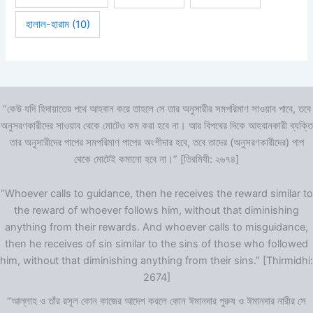
হালাল-হারাম
(10)
“কেউ যদি হিদায়াতের পথে আহবান করে তাহলে সে তার অনুসারীর সমপরিমাণ সাওয়াব পাবে, তবে
অনুসরণকারীদের সাওয়াব থেকে মোটেও কম করা হবে না। আর বিপথের দিকে আহবানকারী ব্যক্তি
তার অনুসারীদের পাপের সমপরিমাণ পাপের অংশীদার হবে, তবে তাদের (অনুসরণকারীদের) পাপ
থেকে মোটেই কমানো হবে না।” [তিরমিযী: ২৬৭৪]
“Whoever calls to guidance, then he receives the reward similar to
the reward of whoever follows him, without that diminishing
anything from their rewards. And whoever calls to misguidance,
then he receives of sin similar to the sins of those who followed
him, without that diminishing anything from their sins.” [Thirmidhi:
2674]
“আল্লাহ ও তাঁর রসূল কোন কাজের আদেশ করলে কোন ঈমানদার পুরুষ ও ঈমানদার নারীর সে