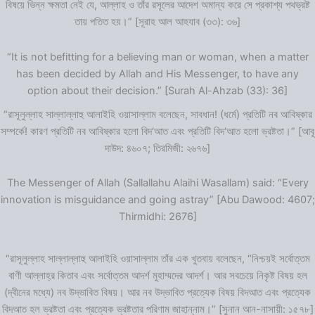
বিষয়ে ভিন্ন ক্ষমতা নেই যে, আল্লাহ ও তাঁর রসূলের আদেশ অমান্য করে সে প্রকাশ্য পথভ্রষ্ট
তায় পতিত হয়।” [সূরাহ আল আহযাব (৩৩): ৩৬]
“It is not befitting for a believing man or woman, when a matter
has been decided by Allah and His Messenger, to have any
option about their decision.” [Surah Al-Ahzab (33): 36]
“রাসূলুল্লাহ সাল্লাল্লাহু আলাইহি ওয়াসাল্লাম বলেছেন, সাবধান! (ধর্মে) প্রতিটি নব আবিষ্কার
সম্পর্কে! কারণ প্রতিটি নব আবিষ্কার হলো বিদ‘আত এবং প্রতিটি বিদ‘আত হলো ভ্রষ্টতা।” [আবূ
দাউদ: ৪৬০৭; তিরমিজী: ২৬৭৬]
The Messenger of Allah (Sallallahu Alaihi Wasallam) said: “Every
innovation is misguidance and going astray” [Abu Dawood: 4607;
Thirmidhi: 2676]
“রাসূলুল্লাহ সাল্লাল্লাহু আলাইহি ওয়াসাল্লাম তাঁর এক খুতবায় বলেছেন, “নিশ্চয়ই সর্বোত্তম
বাণী আল্লাহ্‌র কিতাব এবং সর্বোত্তম আদর্শ মুহাম্মদের আদর্শ। আর সবচেয়ে নিকৃষ্ট বিষয় হল
(দ্বীনের মধ্যে) নব উদ্ভাবিত বিষয়। আর নব উদ্ভাবিত প্রত্যেক বিষয় বিদআত এবং প্রত্যেক
বিদআত হল ভ্রষ্টতা এবং প্রত্যেক ভ্রষ্টতার পরিণাম জাহান্নাম।” [সুনান আন-নাসায়ী: ১৫৭৮]