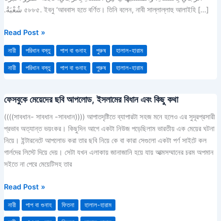
নারীর
شُعْبَةُ‏.‏ ৫৮৮৫. ইবনু ‘আববাস হতে বর্ণিত। তিনি বলেন, নাবী সাল্লাল্লাহু আলাইহি […]
পুরুষের
বেশ
Read Post »
ধারণ
নারী
পরিধান বস্তু
পাপ বা গুনাহ
পুরুষ
হালাল-হারাম
প্রসঙ্গে।
নারী
পরিধান বস্তু
পাপ বা গুনাহ
পুরুষ
হালাল-হারাম
ফেসবুকে মেয়েদের ছবি আপলোড, ইসলামের বিধান এবং কিছু কথা
ফেসবুকে
মেয়েদের
((((সাবধান- সাবধান -সাবধান)))) আপাতদৃষ্টিতে ব্যাপারটা সহজ মনে হলেও এর সুদূরপ্রসারী
ছবি
প্রভাব অত্যান্ত ভয়ংকর। কিছুদিন আগে একটা নিউজ পড়েছিলাম ভারতীয় এক মেয়ের ঘটনা
আপলোড,
নিয়ে। ইন্টারনেটে আপলোড করা তার ছবি নিয়ে কে বা কারা সেগুলো একটা পর্ণ সাইটে কল
ইসলামের
গার্লদের লিস্টে দিয়ে দেয়। সেটা যখন এলাকায় জানাজানি হয়ে যায় আত্মসম্মানের চরম অপমান
বিধান
সইতে না পেরে মেয়েটিসহ তার
এবং
কিছু
Read Post »
কথা
নারী
পাপ বা গুনাহ
ফিতনা
হালাল-হারাম