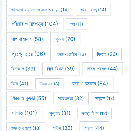
পবিত্রতা-ওযু-গোসল এবং তায়াম্মুম
(14)
পরিধান বস্তু
(14)
পরিবার ও দাম্পত্য
(104)
পর্দা
(11)
পাপ বা গুনাহ
(58)
পুরুষ
(70)
প্রশ্নোত্তর
(96)
ফিতনা
(26)
ফরজ-ওয়াজিব
(13)
বিবিধ-প্রসঙ্গ
(44)
বিদ’আত
(39)
বিধি-বিধান
(39)
রোজা ও রমজান
(84)
বিয়ে
(41)
মিথ্যা বলা
(8)
শিরক ও কুফরি
(55)
সচেতনতা
(32)
সন্তান
(17)
সালাত
(101)
সুন্নাহ
(31)
স্বাস্থ্য টিপস
(12)
হারাম
(44)
হাদীস
(33)
হজ্জ ও ওমরাহ্‌
(18)