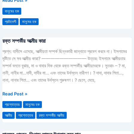
Read Post »
কোন
মানুষের হক
অবস্থায়
সাধ্যানুযায়ী
প্রতিবেশী
মানুষের হক
তাদের
সাহায্য-
রক্ত সম্পর্কীয় আত্মীয় কারা
রক্ত
সহায়তা
সম্পর্কীয়
করা
প্রশ্ন: হাদীসে এসেছে, আত্মীয়তা সম্পর্ক ছিন্নকারী জান্নাতে প্রবেশ করবে না। ইসলামের
আত্মীয়
ও
দৃষ্টিতে সে সব আত্মীয় কারা? —————————— উত্তর: ইসলামে আত্মীয়তার
কারা
তাদের
সম্পর্ক বলতে বুঝায়, মা ও বাবার দিক থেকে রক্ত সম্পর্কীয় আত্মীয়দেরকে। সুতরাং – ? মা,
খবরাখবর
নানী, নানীর মা…দাদী, দাদীর মা… এবং তাদের উর্ধস্তন নারীগণ। ? দাদা, দাদার পিতা…,
নেয়া
নানা, নানার পিতা… এবং তাদের উর্ধস্তন পুরুষগণ। ? ছেলে, মেয়ে,
জরুরী।
Read Post »
প্রশ্নোত্তর
মানুষের হক
আত্মীয়
প্রশ্নোত্তর
রক্ত সম্পর্কীয় আত্মীয়