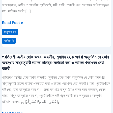
সদ্ব্যবহার
অভাবগ্রস্ত, আত্মীয় ও অনাত্মীয় প্রতিবেশী, সঙ্গী-সাথী, পথচারী এবং তোমাদের অধিকারভুক্ত
করার
দাস-দাসীদের প্রতি […]
গুরুত্ব
Read Post »
মানুষের হক
প্রতিবেশী
প্রতিবেশী আত্মীয় হোক অথবা অনাত্মীয়, মুসলিম হোক অথবা অমুসলিম যে কোন
প্রতিবেশী
অবস্থায় সাধ্যানুযায়ী তাদের সাহায্য-সহায়তা করা ও তাদের খবরাখবর নেয়া
আত্মীয়
জরুরী।
হোক
অথবা
প্রতিবেশী আত্মীয় হোক অথবা অনাত্মীয়, মুসলিম হোক অথবা অমুসলিম যে কোন অবস্থায়
অনাত্মীয়,
সাধ্যানুযায়ী তাদের সাহায্য-সহায়তা করা ও তাদের খবরাখবর নেয়া জরুরী। যারা প্রতিবেশীকে
মুসলিম
কষ্ট দেয়, তারা জান্নাতে যাবে না। এদের ব্যাপারে রাসূল (ছাঃ) কসম করে বলেছেন, যেসব
হোক
কারণে মানুষ জান্নাতে যাবে না, প্রতিবেশীকে কষ্ট প্রদানকারী তার অন্যতম। আল্লাহ
অথবা
তা‘আলা বলেন, وَاعْبُدُوا اللهَ وَلاَ تُشْرِكُوْا بِهِ
অমুসলিম
যে