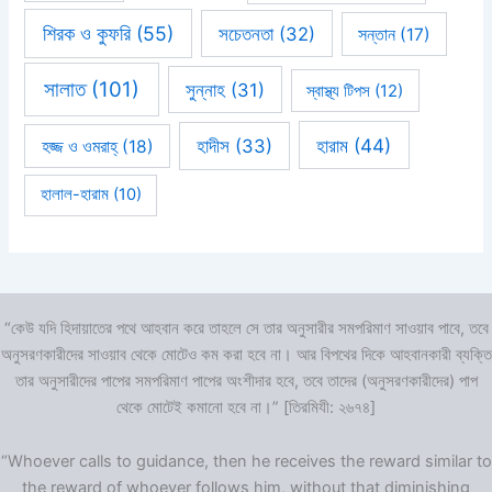
শিরক ও কুফরি
(55)
সচেতনতা
(32)
সন্তান
(17)
সালাত
(101)
সুন্নাহ
(31)
স্বাস্থ্য টিপস
(12)
হারাম
(44)
হাদীস
(33)
হজ্জ ও ওমরাহ্‌
(18)
হালাল-হারাম
(10)
“কেউ যদি হিদায়াতের পথে আহবান করে তাহলে সে তার অনুসারীর সমপরিমাণ সাওয়াব পাবে, তবে
অনুসরণকারীদের সাওয়াব থেকে মোটেও কম করা হবে না। আর বিপথের দিকে আহবানকারী ব্যক্তি
তার অনুসারীদের পাপের সমপরিমাণ পাপের অংশীদার হবে, তবে তাদের (অনুসরণকারীদের) পাপ
থেকে মোটেই কমানো হবে না।” [তিরমিযী: ২৬৭৪]
“Whoever calls to guidance, then he receives the reward similar to
the reward of whoever follows him, without that diminishing