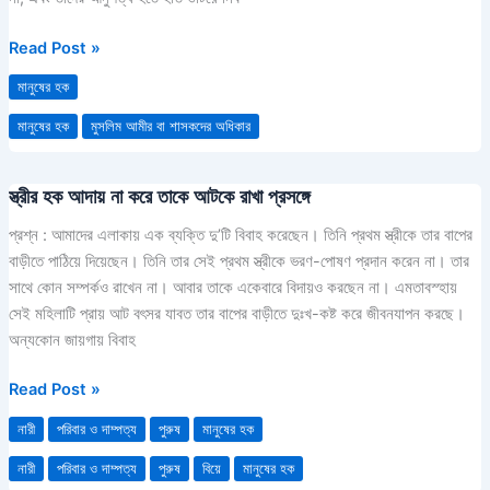
Read Post »
মানুষের হক
মানুষের হক
মুসলিম আমীর বা শাসকদের অধিকার
স্ত্রীর হক আদায় না করে তাকে আটকে রাখা প্রসঙ্গে
স্ত্রীর
হক
প্রশ্ন : আমাদের এলাকায় এক ব্যক্তি দু’টি বিবাহ করেছেন। তিনি প্রথম স্ত্রীকে তার বাপের
আদায়
বাড়ীতে পাঠিয়ে দিয়েছেন। তিনি তার সেই প্রথম স্ত্রীকে ভরণ-পোষণ প্রদান করেন না। তার
না
সাথে কোন সম্পর্কও রাখেন না। আবার তাকে একেবারে বিদায়ও করছেন না। এমতাবস্হায়
করে
সেই মহিলাটি প্রায় আট বৎসর যাবত তার বাপের বাড়ীতে দুঃখ-কষ্ট করে জীবনযাপন করছে।
তাকে
অন্যকোন জায়গায় বিবাহ
আটকে
রাখা
Read Post »
প্রসঙ্গে
নারী
পরিবার ও দাম্পত্য
পুরুষ
মানুষের হক
নারী
পরিবার ও দাম্পত্য
পুরুষ
বিয়ে
মানুষের হক