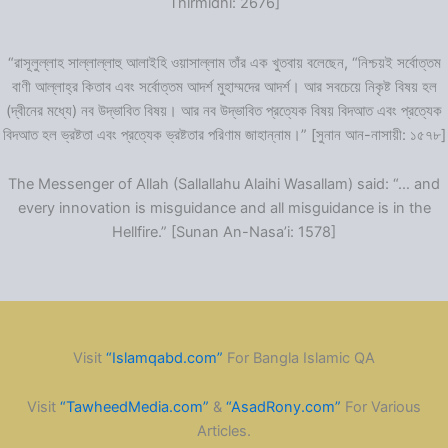
Thirmidhi: 2676]
“রাসূলুল্লাহ সাল্লাল্লাহু আলাইহি ওয়াসাল্লাম তাঁর এক খুতবায় বলেছেন, “নিশ্চয়ই সর্বোত্তম
বাণী আল্লাহ্‌র কিতাব এবং সর্বোত্তম আদর্শ মুহাম্মদের আদর্শ। আর সবচেয়ে নিকৃষ্ট বিষয় হল
(দ্বীনের মধ্যে) নব উদ্ভাবিত বিষয়। আর নব উদ্ভাবিত প্রত্যেক বিষয় বিদআত এবং প্রত্যেক
বিদআত হল ভ্রষ্টতা এবং প্রত্যেক ভ্রষ্টতার পরিণাম জাহান্নাম।” [সুনান আন-নাসায়ী: ১৫৭৮]
The Messenger of Allah (Sallallahu Alaihi Wasallam) said: “… and
every innovation is misguidance and all misguidance is in the
Hellfire.” [Sunan An-Nasa’i: 1578]
Visit
“Islamqabd.com”
For Bangla Islamic QA
Visit
“TawheedMedia.com”
&
“AsadRony.com”
For Various
Articles.