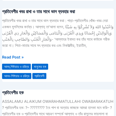
প্রতিবেশীর খবর রাখা ও তার সাথে ভাল ব্যবহার করা
প্রতিবেশীর
খবর
প্রতিবেশীর খবর রাখা ও তার সাথে ভাল ব্যবহার করা : পাড়া-প্রতিবেশীর খোঁজ-খবর নেয়া
রাখা
একজন মুসলিমের কর্তব্য। আল্লাহ্ তা‘আলা বলেন, وَاعْبُدُوا اللهَ وَلاَ تُشْرِكُوْا بِهِ شَيْئًا
ও
وَبِالْوَالِدَيْنِ إِحْسَانًا وَبِذِي الْقُرْبَى وَالْيَتَامَى وَالْمَسَاكِيْنِ وَالْجَارِ ذِي الْقُرْبَى
তার
وَالْجَارِ الْجُنُبِ وَالصَّاحِبِ بِالْجَنْبِ- ‘আল্লাহর ইবাদত কর তাঁর সাথে কাউকে শরীক
সাথে
করো না। পিতা-মাতার সাথে সৎ ব্যবহার কর এবং নিকটাত্মীয়, ইয়াতীম,
ভাল
ব্যবহার
Read Post »
করা
আদব,শিষ্টাচার ও চরিত্র
মানুষের হক
আদব-শিষ্টাচার ও চরিত্র
প্রতিবেশী
প্রতিবেশীর হক
প্রতিবেশীর
হক
ASSALAMU ALAIKUM OWARAHMATULLAHI OWABARAKATUH
? প্রতিবেশীর হক: ?– ???????? ?যে পাপ বা অন্যায় কাজকে আমরা হালকা মনে করি– ?
প্রতিবেশীর হক ও প্রতিবেশীর সাথে আচরণ সম্পর্কে আল্লাহ ও তাঁর রাসুলের ফায়সালা বা