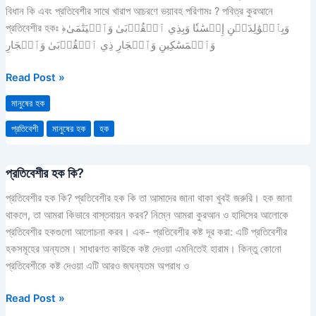
বিধান কি এবং প্রতিবেশীর সাথে খারাপ আচরণে ভয়াবহ পরিণামঃ ? পবিত্র কুরআনে
প্রতিবেশীর হকঃ ﴿وَبِٱلۡوَٰلِدَيۡنِ إِحۡسَٰنٗا وَبِذِي ٱلۡقُرۡبَىٰ وَٱلۡيَتَٰمَىٰ
وَٱلۡمَسَٰكِينِ وَٱلۡجَارِ ذِي ٱلۡقُرۡبَىٰ وَٱلۡجَارِ
Read Post »
মানুষের হক
প্রতিবেশী
মানুষের হক
হক
প্রতিবেশীর হক কি?
প্রতিবেশীর
হক
প্রতিবেশীর হক কি? প্রতিবেশীর হক কি তা আমাদের জানা থাকা খুবই জরুরি। হক জানা
কি?
থাকলে, তা আমরা কিভাবে বাস্তবায়ন করব? নিম্নে আমরা কুরআন ও হাদিসের আলোকে
প্রতিবেশীর হকগুলো আলোচনা করব। এক- প্রতিবেশীর কষ্ট দূর করা: এটি প্রতিবেশীর
হকসমূহের অন্যতম। সাধারণত কাউকে কষ্ট দেওয়া এমনিতেই হারাম। কিন্তু কোনো
প্রতিবেশীকে কষ্ট দেওয়া এটি আরও জঘন্যতম অপরাধ ও
Read Post »