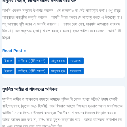
মানুষের পেছনে, নিঃশব্দে তাদের উপকার করে যান
মানুষের
পেছনে,
আপনি একজন মানুষের উপকার করলেন। সে জানলোও না সেই সাহায্যের কথা। শুধু মাত্র
নিঃশব্দে
আল্লাহর সন্তুষ্টির জন্যই করলেন। আপনি বিপদে পড়লে সে সাহায্য করবে এ উদ্দেশ্যে না।
তাদের
শুধু আল্লাহ খুশি হবেন এ জন্যই করলেন। . এরপর দেখা গেল, মানুষটা আপনাকে ধন্যবাদ
উপকার
দিল না। বরং অকৃতজ্ঞ হলো। খারাপ ব্যবহার করল। হয়ত ক্ষতিও করে ফেলল। আপনি কী
করে
চিন্তা
যান
Read Post »
ইবাদত
নাসীহাহ (দ্বীনি পরামর্শ)
মানুষের হক
সচেতনতা
ইবাদত
নাসীহাহ (দ্বীনি পরামর্শ)
মানুষের হক
সচেতনতা
মুসলিম আমীর বা শাসকদের অধিকার
মুসলিম
আমীর
মুসলিম আমীর বা শাসকদের ব্যপারে আমাদের দৃষ্টিভংগি কেমন হওয়া উচিত? ইমাম তাহাবী
বা
রাহিমাহুল্লাহ (মৃত্যুঃ ৩২১ হিজরী), তার বিখ্যাত আহলে “আহলে সুন্নাত ওয়াল জামা’আতের
শাসকদের
আকীদা” নামক কিতাবে উল্লেখ করেছেনঃ “আমীর ও শাসকদের বিরুদ্ধে বিদ্রোহ করাকে
অধিকার
আমরা জায়েয মনে করি না, যদিও তারা যুলুম-অত্যাচার করে। আমরা তাদেরকে অভিশাপ দিব
না, এবং তাদের আনুগত্য হতে হাত গুটিয়ে নিব