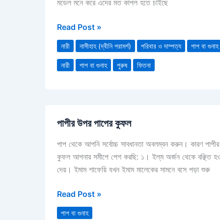
মডেল মনে করে এদের মত কাপল হতে চাইছে
Read Post »
নারী
নাসীহাহ (দ্বীনি পরামর্শ)
পরিবার ও দাম্পত্য
পাপ বা গুনাহ
নারী
পাপ বা গুনাহ
পুরুষ
ফিতনা
পাপীর
পাপীর উপর পাপের কুফল
উপর
পাপের
পাপ থেকে আপনি সর্বোচ্চ সাবধানতা অবলম্বন করুন। কারণ পাপীর
কুফল
কুফল আপনার সমীপে পেশ করছি: ১। ইল্‌ম অর্জন থেকে বঞ্ছিত হওয়
দেয়। ইমাম শাফেয়ি যখন ইমাম মালেকের সামনে বসে পড়া শুরু
Read Post »
পাপ বা গুনাহ