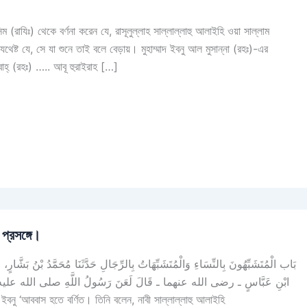
রাযিঃ) থেকে বর্ণনা করেন যে, রাসূলুল্লাহ সাল্লাল্লাহু আলাইহি ওয়া সাল্লাম
যথেষ্ট যে, সে যা শুনে তাই বলে বেড়ায়। মুহাম্মাদ ইবনু আল মুসান্না (রহঃ)-এর
বাহ্ (রহঃ) ….. আবূ হুরাইরাহ […]
প্রসঙ্গে।
بَاب الْمُتَشَبِّهُونَ بِالنِّسَاءِ وَالْمُتَشَبِّهَاتُ بِالرِّجَالِ حَدَّثَنَا مُحَمَّدُ بْنُ بَشَّارٍ، 
ابْنِ عَبَّاسٍ ـ رضى الله عنهما ـ قَالَ لَعَنَ رَسُولُ اللَّهِ صلى الله عليه وسلم ال
مِنَ النِّسَاءِ بِالرِّجَالِ‏.‏ تَابَعَهُ عَمْرٌو أَخْبَر ৫৮৮৫. ইবনু ‘আববাস হতে বর্ণিত। তিনি বলেন, নাবী সাল্লাল্লাহু আলাইহি