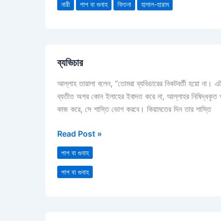
নারী
পাপ বা গুনাহ
ফিতনা
হালাল-হারাম
ব্যভিচার
ব্যভিচার
আল্লাহ তায়ালা বলেন, “তোমরা ব্যভিচারের নিকটবর্তী হয়ো না।
ব্যতীত অপর কোন ইলাহের ইবাদত করে না, আল্লাহর নিষিদ্ধকৃত প্
কাজ করে, সে শাস্তি ভোগ করবে। কিয়ামতের দিন তার শাস্তি
Read Post »
পাপ বা গুনাহ
পাপ বা গুনাহ
নাবী