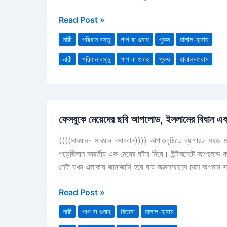
পুরুষের
Read Post »
বেশ
ধারণ
নারী
পরিধান বস্তু
পাপ বা গুনাহ
পুরুষ
হালাল-হারাম
প্রসঙ্গে।
নারী
পরিধান বস্তু
পাপ বা গুনাহ
পুরুষ
হালাল-হারাম
ফেসবুকে
ফেসবুকে মেয়েদের ছবি আপলোড, ইসলামের বিধান এবং
মেয়েদের
ছবি
((((সাবধান- সাবধান -সাবধান)))) আপাতদৃষ্টিতে ব্যাপারটা সহজ
আপলোড,
পড়েছিলাম ভারতীয় এক মেয়ের ঘটনা নিয়ে। ইন্টারনেটে আপলোড করা
ইসলামের
সেটা যখন এলাকায় জানাজানি হয়ে যায় আত্মসম্মানের চরম অপমান 
বিধান
এবং
Read Post »
কিছু
কথা
নারী
পাপ বা গুনাহ
ফিতনা
হালাল-হারাম