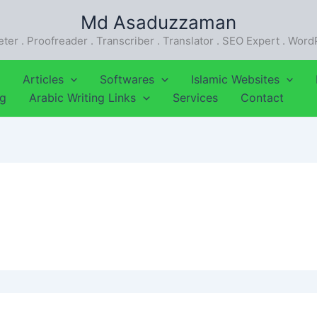
Md Asaduzzaman
eter . Proofreader . Transcriber . Translator . SEO Expert . Wor
Articles
Softwares
Islamic Websites
ng
Arabic Writing Links
Services
Contact