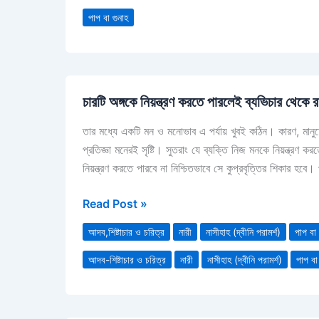
পাপ বা গুনাহ
চারটি
চারটি অঙ্গকে নিয়ন্ত্রণ করতে পারলেই ব্যভিচার থেকে র
অঙ্গকে
নিয়ন্ত্রণ
তার মধ্যে একটি মন ও মনোভাব এ পর্যায় খুবই কঠিন। কারণ, মানুষ
করতে
প্রতিজ্ঞা মনেরই সৃষ্টি। সুতরাং যে ব্যক্তি নিজ মনকে নিয়ন্ত্র
পারলেই
নিয়ন্ত্রণ করতে পারবে না নিশ্চিতভাবে সে কুপ্রবৃত্তির শিকার হবে।
ব্যভিচার
থেকে
Read Post »
রক্ষা
পাওয়া
আদব,শিষ্টাচার ও চরিত্র
নারী
নাসীহাহ (দ্বীনি পরামর্শ)
পাপ বা 
যায়
আদব-শিষ্টাচার ও চরিত্র
নারী
নাসীহাহ (দ্বীনি পরামর্শ)
পাপ বা