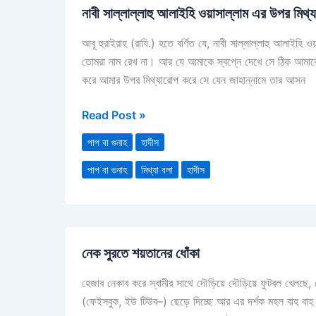
নাবী সাল্লাল্লাহু আলাইহি ওয়াসাল্লাম এর উপর মিথ্
সাল্লাল্লাহু
আলাইহি
আবূ হুরাইরাহ (রাযি.) হতে বর্ণিত যে, নাবী সাল্লাল্লাহু আলাইহি
ওয়াসাল্লাম
তোমরা নাম রেখ না। আর যে আমাকে স্বপ্নে দেখে সে ঠিক আমাক
এর
করে আমার উপর মিথ্যারোপ করে সে যেন জাহান্নামে তার আসন
উপর
মিথ্যারোপ
Read Post »
করার
পাপ
পাপ বা গুনাহ
হাদীস
পাপ বা গুনাহ
মিথ্যা বলা
হাদীস
নেক
নেক সুরতে শয়তানের ধোঁকা
সুরতে
শয়তানের
হেজাব নেকাব করে স্বামীর সাথে দৌড়িয়ে দৌড়িয়ে ফুটবল খেলছে
ধোঁকা
(ফেইসবুক, ইউ টিউব–) ছেড়ে দিচ্ছে আর এর দর্শক মহল বাহ বাহ কি 