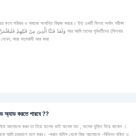
ার ফলে পরিবার ও সমাজে অশান্তি বিরাজ করছে। ইহা একটি ফিৎনা অর্থাৎ পরীক্ষা
নেবেন, কারা সত্যবাদী আর কারা
েন্ড অ্যাড করতে পারবে ??
িয়ে আলোচনা করব তা নিয়ে অনেক ভাই অনেক মত , অনেক যুক্তি দিয়ে থাকেন ।
 আমি চারভাগে ভাগ করব। -কুরান হাদিস থেকে কিছু আলোচনা -বিভিন্ন যুক্তি ও