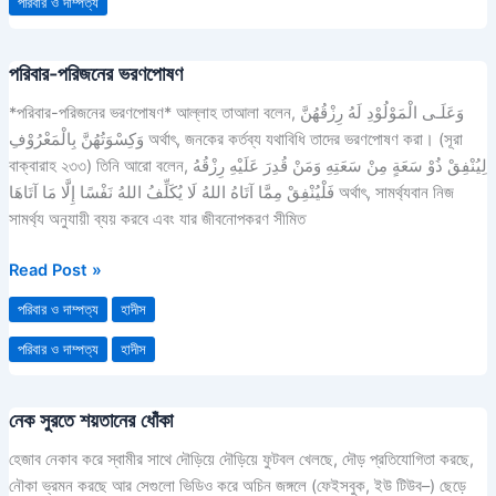
পরিবার ও দাম্পত্য
পরিবার-পরিজনের ভরণপোষণ
পরিবার-
পরিজনের
*পরিবার-পরিজনের ভরণপোষণ* আল্লাহ তাআলা বলেন, وَعَلَـى الْمَوْلُوْدِ لَهُ رِزْقُهُنَّ
ভরণপোষণ
وَكِسْوَتُهُنَّ بِالْمَعْرُوْفِ অর্থাৎ, জনকের কর্তব্য যথাবিধি তাদের ভরণপোষণ করা। (সূরা
বাক্বারাহ ২৩৩) তিনি আরো বলেন, لِيُنْفِقْ ذُوْ سَعَةٍ مِنْ سَعَتِهِ وَمَنْ قُدِرَ عَلَيْهِ رِزْقُهُ
فَلْيُنْفِقْ مِمَّا آتَاهُ اللهُ لَا يُكَلِّفُ اللهُ نَفْسًا إِلَّا مَا آتَاهَا অর্থাৎ, সামর্থ্যবান নিজ
সামর্থ্য অনুযায়ী ব্যয় করবে এবং যার জীবনোপকরণ সীমিত
Read Post »
পরিবার ও দাম্পত্য
হাদীস
পরিবার ও দাম্পত্য
হাদীস
নেক সুরতে শয়তানের ধোঁকা
নেক
সুরতে
হেজাব নেকাব করে স্বামীর সাথে দৌড়িয়ে দৌড়িয়ে ফুটবল খেলছে, দৌড় প্রতিযোগিতা করছে,
শয়তানের
নৌকা ভ্রমন করছে আর সেগুলো ভিডিও করে অচিন জঙ্গলে (ফেইসবুক, ইউ টিউব–) ছেড়ে