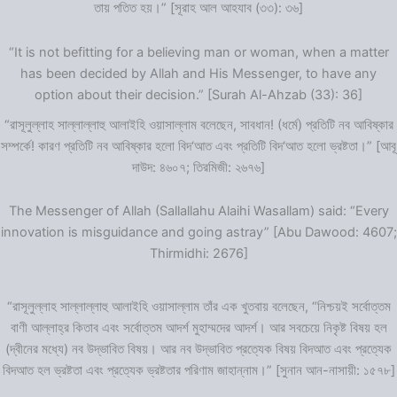
তায় পতিত হয়।” [সূরাহ আল আহযাব (৩৩): ৩৬]
“It is not befitting for a believing man or woman, when a matter
has been decided by Allah and His Messenger, to have any
option about their decision.” [Surah Al-Ahzab (33): 36]
“রাসূলুল্লাহ সাল্লাল্লাহু আলাইহি ওয়াসাল্লাম বলেছেন, সাবধান! (ধর্মে) প্রতিটি নব আবিষ্কার
সম্পর্কে! কারণ প্রতিটি নব আবিষ্কার হলো বিদ‘আত এবং প্রতিটি বিদ‘আত হলো ভ্রষ্টতা।” [আবূ
দাউদ: ৪৬০৭; তিরমিজী: ২৬৭৬]
The Messenger of Allah (Sallallahu Alaihi Wasallam) said: “Every
innovation is misguidance and going astray” [Abu Dawood: 4607;
Thirmidhi: 2676]
“রাসূলুল্লাহ সাল্লাল্লাহু আলাইহি ওয়াসাল্লাম তাঁর এক খুতবায় বলেছেন, “নিশ্চয়ই সর্বোত্তম
বাণী আল্লাহ্‌র কিতাব এবং সর্বোত্তম আদর্শ মুহাম্মদের আদর্শ। আর সবচেয়ে নিকৃষ্ট বিষয় হল
(দ্বীনের মধ্যে) নব উদ্ভাবিত বিষয়। আর নব উদ্ভাবিত প্রত্যেক বিষয় বিদআত এবং প্রত্যেক
বিদআত হল ভ্রষ্টতা এবং প্রত্যেক ভ্রষ্টতার পরিণাম জাহান্নাম।” [সুনান আন-নাসায়ী: ১৫৭৮]