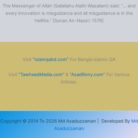
The Messenger of Allah (Sallallahu Alaihi Wasallam) said: “… and
every innovation is misguidance and all misguidance is in the
Hellfire.” [Sunan An-Nasa’i: 1578]
Visit
“Islamqabd.com”
For Bangla Islamic QA
Visit
“TawheedMedia.com”
&
“AsadRony.com”
For Various
Articles.
Copyright © 2014 To 2026 Md Asaduzzaman | Developed By
Md
Asaduzzaman