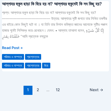
আল্লাহর হুকুম ছাড়া কি বিয়ে হয় না? আল্লাহর হুকুমেই কি সব কিছু হয়?
আল্লাহর
হুকুম
প্রশ্ন: আল্লাহর হুকুম ছাড়া কি বিয়ে হয় না? আল্লাহর হুকুমেই কি সব কিছু হয়?
ছাড়া
————————————— উত্তর: আল্লাহর সৃষ্টি জগতে তার লিখিত তকদীর
কি
এর বাইরে কোন কিছুই ঘটে না । যা তিনি তার বিশাল ভবিষ্যত জ্ঞানের আলোকে সৃষ্টির পঞ্চাশ
বিয়ে
হাজার পূর্বেই লিপিবদ্ধ করে রেখেছেন। যেমন: ▪ আল্লাহ তাআলা বলেন, إِنَّا كُلَّ شَيْءٍ
হয়
خَلَقْنَاهُ بِقَدَرٍ “আমি প্রত্যেক বস্তুকে
না?
আল্লাহর
Read Post »
হুকুমেই
পরিবার ও দাম্পত্য
প্রশ্নোত্তর
কি
সব
পরিবার ও দাম্পত্য
প্রশ্নোত্তর
বিয়ে
কিছু
হয়?
1
2
…
12
Next
→