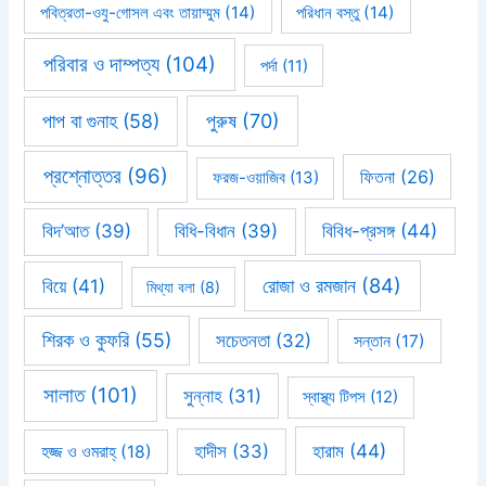
পবিত্রতা-ওযু-গোসল এবং তায়াম্মুম
(14)
পরিধান বস্তু
(14)
পরিবার ও দাম্পত্য
(104)
পর্দা
(11)
পাপ বা গুনাহ
(58)
পুরুষ
(70)
প্রশ্নোত্তর
(96)
ফিতনা
(26)
ফরজ-ওয়াজিব
(13)
বিবিধ-প্রসঙ্গ
(44)
বিদ’আত
(39)
বিধি-বিধান
(39)
রোজা ও রমজান
(84)
বিয়ে
(41)
মিথ্যা বলা
(8)
শিরক ও কুফরি
(55)
সচেতনতা
(32)
সন্তান
(17)
সালাত
(101)
সুন্নাহ
(31)
স্বাস্থ্য টিপস
(12)
হারাম
(44)
হাদীস
(33)
হজ্জ ও ওমরাহ্‌
(18)