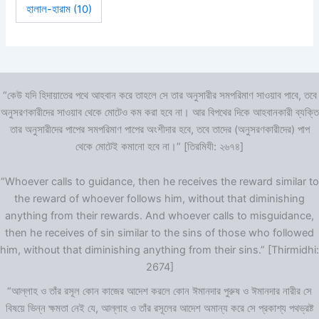
হালাল-হারাম
(10)
“কেউ যদি হিদায়াতের পথে আহবান করে তাহলে সে তার অনুসারীর সমপরিমাণ সাওয়াব পাবে, তবে
অনুসরণকারীদের সাওয়াব থেকে মোটেও কম করা হবে না। আর বিপথের দিকে আহবানকারী ব্যক্তি
তার অনুসারীদের পাপের সমপরিমাণ পাপের অংশীদার হবে, তবে তাদের (অনুসরণকারীদের) পাপ
থেকে মোটেই কমানো হবে না।” [তিরমিযী: ২৬৭৪]
“Whoever calls to guidance, then he receives the reward similar to
the reward of whoever follows him, without that diminishing
anything from their rewards. And whoever calls to misguidance,
then he receives of sin similar to the sins of those who followed
him, without that diminishing anything from their sins.” [Thirmidhi:
2674]
“আল্লাহ ও তাঁর রসূল কোন কাজের আদেশ করলে কোন ঈমানদার পুরুষ ও ঈমানদার নারীর সে
বিষয়ে ভিন্ন ক্ষমতা নেই যে, আল্লাহ ও তাঁর রসূলের আদেশ অমান্য করে সে প্রকাশ্য পথভ্রষ্ট