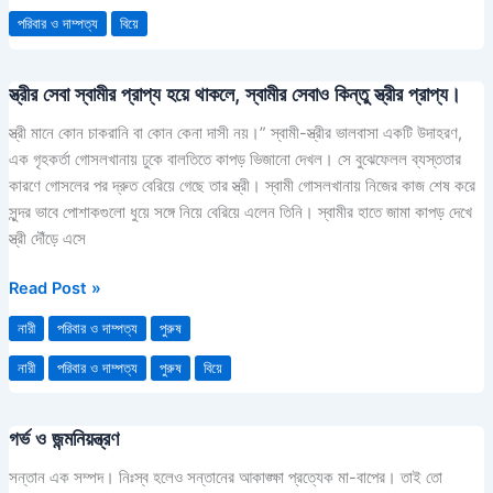
পরিবার ও দাম্পত্য
বিয়ে
স্ত্রীর সেবা স্বামীর প্রাপ্য হয়ে থাকলে, স্বামীর সেবাও কিন্তু স্ত্রীর প্রাপ্য।
স্ত্রীর
সেবা
স্ত্রী মানে কোন চাকরানি বা কোন কেনা দাসী নয়।” স্বামী-স্ত্রীর ভালবাসা একটি উদাহরণ,
স্বামীর
এক গৃহকর্তা গোসলখানায় ঢুকে বালতিতে কাপড় ভিজানো দেখল। সে বুঝেফেলল ব্যস্ততার
প্রাপ্য
কারণে গোসলের পর দ্রুত বেরিয়ে গেছে তার স্ত্রী। স্বামী গোসলখানায় নিজের কাজ শেষ করে
হয়ে
সুন্দর ভাবে পোশাকগুলো ধুয়ে সঙ্গে নিয়ে বেরিয়ে এলেন তিনি। স্বামীর হাতে জামা কাপড় দেখে
থাকলে,
স্ত্রী দৌঁড়ে এসে
স্বামীর
সেবাও
Read Post »
কিন্তু
নারী
পরিবার ও দাম্পত্য
পুরুষ
স্ত্রীর
প্রাপ্য।
নারী
পরিবার ও দাম্পত্য
পুরুষ
বিয়ে
গর্ভ ও জন্মনিয়ন্ত্রণ
গর্ভ
ও
সন্তান এক সম্পদ। নিঃস্ব হলেও সন্তানের আকাঙ্ক্ষা প্রত্যেক মা-বাপের। তাই তো
জন্মনিয়ন্ত্রণ