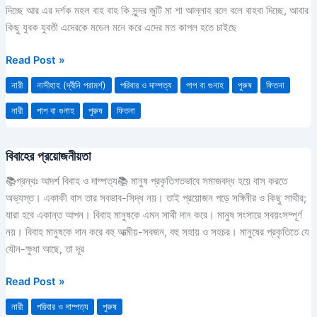
ধোঁকা
দিচ্ছে আর এর দর্শক মহল বাহ বাহ কি সুন্দর জুটি মা শা আল্লাহ বলে বলে বাহবা দিচ্ছে, আবার
কিছু যুবক যুবতী এদেরকে মডেল মনে করে এদের মত কাপল হতে চাইছে
Read Post »
নারী
নাসীহাহ (দ্বীনি পরামর্শ)
পরিবার ও দাম্পত্য
পাপ বা গুনাহ
পুরুষ
ফিতনা
নারী
পাপ বা গুনাহ
পুরুষ
ফিতনা
বিবাহের প্রয়োজনীয়তা
বিবাহের
প্রয়োজনীয়তা
📚গ্রন্থঃ আদর্শ বিবাহ ও দাম্পত্য📚 মানুষ প্রকৃতিগতভাবে সমাজবদ্ধ হয়ে বাস করতে
অভ্যস্ত। একাকী বাস তার সবভাব-সিদ্ধ নয়। তাই প্রয়োজন পড়ে সঙ্গিনীর ও কিছু সাথীর;
যারা হবে একান্ত আপন। বিবাহ মানুষকে এমন সাথী দান করে। মানুষ সংসারে সবয়ংসম্পূর্ণ
নয়। বিবাহ মানুষকে দান করে বহু আত্মীয়-সবজন, বহু সহায় ও সহচর। মানুষের প্রকৃতিতে যে
যৌন-ক্ষুধা আছে, তা দূর
Read Post »
নারী
পরিবার ও দাম্পত্য
পুরুষ