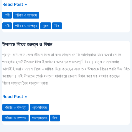
কে
Read Post »
জানানোর
নারী
পরিবার ও দাম্পত্য
ব্যাপারে
ইসলাম
নারী
পরিবার ও দাম্পত্য
পুরুষ
বিয়ে
কী
বলে
ইসলামে বিয়ের গুরুত্ব ও বিধান
ইসলামে
বিয়ের
প্রশ্ন: য‌দি কোন মে‌য়ে জীব‌নে বি‌য়ে না ক‌রে তাহ‌লে সে কি জাহান্না‌মে যা‌বে অথবা সে কি
গুরুত্ব
গুনাহগার হ‌বে? উত্তর: বিয়ে ইসলামের অত্যন্ত গুরুত্বপূর্ণ বিষয়। রাসূল সাল্লাল্লাহু
ও
আলাইহি ওয়া সাল্লাম নিজে একাধিক বিয়ে করেছেন এবং তার উম্মতকে বিয়ের প্রতি উৎসাহিত
বিধান
করেছেন। এই উম্মতের শ্রেষ্ঠ সন্তান সাহাবায়ে কেরাম বিবাহ করে ঘর-সংসার করেছেন।
বিয়ের মাধ্যমে বৈধ সান্তান দ্বারা
Read Post »
পরিবার ও দাম্পত্য
প্রশ্নোত্তর
পরিবার ও দাম্পত্য
প্রশ্নোত্তর
বিয়ে