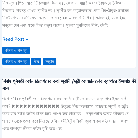
নিঃসন্তান পিতা-মাতা চিকিৎসার্থে কিনা খায়, কোথা না যায়? অবশ্য বৈধভাবে চিকিৎসা-
বিজ্ঞানের সাহায্য নেওয়া দূষণীয় নয়। দূষণীয় হল সন্তানলোভে কোন পীর-ঠাকুর-মাযারের
নিকট গেয়ে নযরাদি মেনে সন্তান-কামনা; বরং এ হল খাঁটি শির্ক। আল্লাহই যাকে ইচ্ছা
সন্তান দেন এবং যাকে ইচ্ছা বন্ধ্যা রাখেন। সুতরাং মুসলিমের উচিৎ, তাঁরই
Read Post »
পরিবার ও দাম্পত্য
পরিবার ও দাম্পত্য
বিয়ে
সন্তান
বিবাহ পূর্ববর্তী কোন রিলেশনের কথা স্বামী /স্ত্রী কে জানানোর ব্যাপারে ইসলাম কী
বিবাহ
বলে
পূর্ববর্তী
কোন
প্রশ্ন: বিবাহ পূর্ববর্তী কোন রিলেশনের কথা স্বামী /স্ত্রী কে জানানোর ব্যাপারে ইসলাম কী
রিলেশনের
বলে? ✖✖✖✖✖✖✖✖✖✖✖✖ উত্তর: বিজ্ঞ আলেমগণ বলেছেন: স্বামী বা স্ত্রীর
কথা
জন্য তার সঙ্গীর অতীত জীবন নিয়ে প্রশ্ন করা নাজায়েয। অনুরূপভাবে অতীত জীবনের যে
স্বামী
পাপাচার থেকে তওবা করে নিয়েছে সেটা স্বামী/স্ত্রীর নিকট প্রকাশ করাও বৈধ নয়। কারণ
/
এতে দাম্পত্য জীবনে ফাটল সৃষ্টি হতে পারে।
স্ত্রী