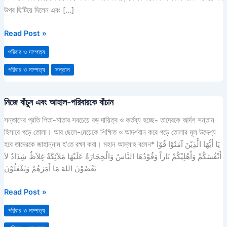
তা
উপর ছিটিয়ে দিলেন এবং […]
ধোয়ার
পদ্ধতি
Read Post »
পরিবার ও দাম্পত্য
পরিবার ও দাম্পত্য
সন্তান
নিজে বাঁচুন এবং আহাল-পরিবারকে বাঁচান
নিজে
বাঁচুন
সন্তানের প্রতি পিতা-মাতার সবচেয়ে বড় দায়িত্ব ও কর্তব্য হচ্ছে- তাদেরকে আর্দশ সন্তান
এবং
হিসাবে গড়ে তোলা। আর ছেলে-মেয়েকে শিক্ষিত ও আদর্শবান করে গড়ে তোলার মূল উদ্দেশ্য
আহাল-
হবে তাদেরকে জাহান্নাম হ’তে রক্ষা করা। মহান আল্লাহ বলেন* يَا أَيُّهَا الَّذِيْنَ آمَنُوْا قُوْا
পরিবারকে
أَنْفُسَكُمْ وَأَهْلِيْكُمْ نَاراً وَقُوْدُهَا النَّاسُ وَالْحِجَارَةُ عَلَيْهَا مَلاَئِكَةٌ غِلاَظٌ شِدَادٌ لاَ
বাঁচান
يَعْصُوْنَ اللهَ مَا أَمَرَهُمْ وَيَفْعَلُوْنَ
Read Post »
পরিবার ও দাম্পত্য