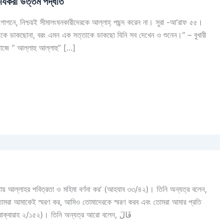
র্যকরী উত্তম পদ্ধতি
 গোপনে, নিশ্চয়ই সীমালংঘনকারীদেরকে আল্লাহ্‌ পছন্দ করেন না। সুরা -আ’রাফ ৫৫।
তাকে ডাকছোনা, বরং এমন এক সত্তাকে ডাকছো যিনি সব দেখেন ও শুনেন।” – বুখারী
াজে ” আল্লাহু আল্লাহু” […]
কৃতজ্ঞ হও আনুগত্যের মাধ্যমে ও অকৃতজ্ঞ হয়ো না অবাধ্য হয়ে’ (বাক্বারাহ ২/১৫২)। তিনি অন্যত্র আরো বলেন, قَالَ