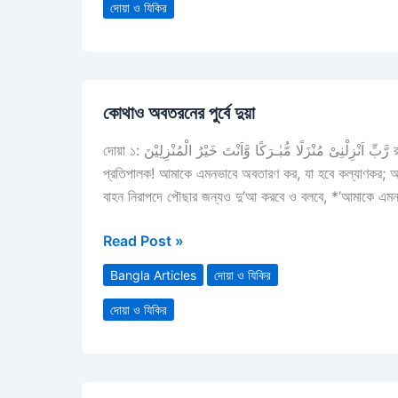
দোয়া ও যিকির
কোথাও
কোথাও অবতরনের পুর্বে দুয়া
অবতরনের
পুর্বে
দোয়া ১: رَّبِّ اَنْزِلْنِىْ مُنْزَلًا مُّبٰـرَكًا وَّاَنْتَ خَيْرُ الْمُنْزِلِيْنَ রব্বি আনযীলনি-মুন যালাম মুবারকাও ওয়া আন্তা খইরুল মুনযীলিন। *‘হে আমার
দুয়া
প্রতিপালক! আমাকে এমনভাবে অবতারণ কর, যা হবে কল্যাণকর; আর
বাহন নিরাপদে পৌছার জন্যও দু’আ করবে ও বলবে, *’আমাকে এমনভ
Read Post »
Bangla Articles
দোয়া ও যিকির
দোয়া ও যিকির
তিনটি