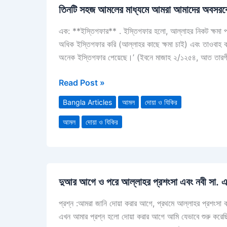
তিনটি সহজ আমলের মাধ্যমে আমরা আমাদের অবসরকে 
সহজ
আমলের
এক: **ইস্তিগফার** . ইস্তিগফার হলো, আল্লাহর নিকট ক্ষমা প্রা
মাধ্যমে
অধিক ইস্তিগফার করি (আল্লাহর কাছে ক্ষমা চাই) এবং তাওবাহ ক
আমরা
অনেক ইস্তিগফার পেয়েছে।’ (ইবনে মাজাহ ২/১২৫৪, আত তারগ
আমাদের
অবসরকে
Read Post »
দারুণভাবে
কাজে
Bangla Articles
আমল
দোয়া ও যিকির
লাগাতে
আমল
দোয়া ও যিকির
পারি
ইনশাআল্লাহ্
দুআর
দুআর আগে ও পরে আল্লাহর প্রশংসা এবং নবী সা. এর প
আগে
ও
প্রশ্ন :আমরা জানি দোয়া করার আগে, প্রথমে আল্লাহর প্রশংসা
পরে
এখন আমার প্রশ্ন হলো দোয়া করার আগে আমি যেভাবে শুরু করেছ
আল্লাহর