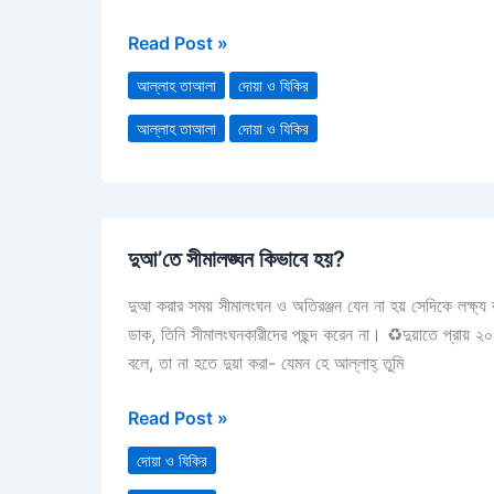
Read Post »
আল্লাহ তাআলা
দোয়া ও যিকির
আল্লাহ তাআলা
দোয়া ও যিকির
দুআ’তে
দুআ’তে সীমালঙ্ঘন কিভাবে হয়?
সীমালঙ্ঘন
কিভাবে
দুআ করার সময় সীমালংঘন ও অতিরঞ্জন যেন না হয় সেদিকে লক্ষ্
হয়?
ডাক, তিনি সীমালংঘনকারীদের পছন্দ করেন না। ♻দুয়াতে প্রায় ২০ র
বলে, তা না হতে দুয়া করা- যেমন হে আল্লাহ্‌ তুমি
Read Post »
দোয়া ও যিকির