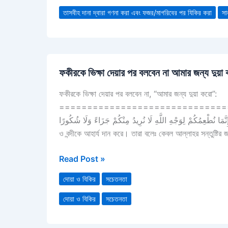
যিকির
তাসবীহ দানা দ্বারা গণনা করা এবং ফজর/মাগরিবের পর যিকির করা
সা
করা
ফকীরকে
ফকীরকে ভিক্ষা দেয়ার পর বলবেন না আমার জন্য দুয়া
ভিক্ষা
দেয়ার
ফকীরকে ভিক্ষা দেয়ার পর বলবেন না, “আমার জন্য দুয়া করো”:
পর
============================================ আল্লাহ বলেন
বলবেন
ﻣِﺴْﻜِﻴﻨًﺎ ﻭَﻳَﺘِﻴﻤًﺎ ﻭَﺃَﺳِﻴﺮًﺍ ‏( 8 ‏) ﺇِﻧَّﻤَﺎ ﻧُﻄْﻌِﻤُﻜُﻢْ ﻟِﻮَﺟْﻪِ ﺍﻟﻠَّﻪِ ﻟَﺎ ﻧُﺮِﻳﺪُ ﻣِﻨْﻜُﻢْ ﺟَﺰَﺍﺀً ﻭَﻟَﺎ ﺷُﻜُﻮﺭًﺍ “তারা আল্লাহর ভালোবাসায় অভাবগ্র
না
ও বন্দীকে আহার্য দান করে। তারা বলেঃ কেবল আল্লাহর সন্তুষ্টির
আমার
জন্য
Read Post »
দুয়া
করো
দোয়া ও যিকির
সচেতনতা
দোয়া ও যিকির
সচেতনতা