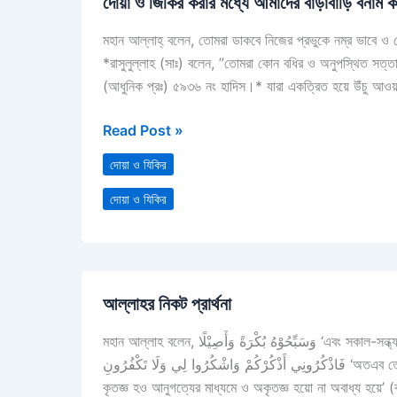
দোয়া ও জিকির করার মধ্যে আমাদের বাড়াবাড়ি বনাম কা
ও
জিকির
মহান আল্লাহ্‌ বলেন, তোমরা ডাকবে নিজের প্রভুকে নম্র ভাবে ও
করার
*রাসুলুল্লাহ (সাঃ) বলেন, ”তোমরা কোন বধির ও অনুপস্থিত সত্
মধ্যে
(আধুনিক প্রঃ) ৫৯৩৬ নং হাদিস।* যারা একত্রিত হয়ে উঁচু আওয়
আমাদের
বাড়াবাড়ি
Read Post »
বনাম
কার্যকরী
দোয়া ও যিকির
উত্তম
দোয়া ও যিকির
পদ্ধতি
আল্লাহর
আল্লাহর নিকট প্রার্থনা
নিকট
প্রার্থনা
মহান আল্লাহ বলেন, وَسَبِّحُوْهُ بُكْرَةً وَأَصِيْلًا ‘এবং সকাল-সন্ধ্যায় আল্লাহর পবিত্রতা ও মহিমা বর্ণনা কর’ (আহযাব ৩৩/৪২)। তিনি অন্যত্র বলেন,
فَاذْكُرُونِي أَذْكُرْكُمْ وَاشْكُرُوا لِي وَلَا تَكْفُرُونِ ‘অতএব তোমরা আমাকেই স্মরণ কর, আমিও তোমাদেরকে স্মরণ করব এবং তোমরা আমার প্রতি