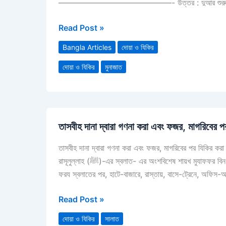
——————————————- উত্তর : দুআর শুরুতে আল্লাহর 
প্রশংসা
এবং
Read Post »
নবী
সা.
Bangla Articles
দোয়া ও যিকির
এর
দোয়া ও যিকির
মুনাজাত
প্রতি
দুরুদ
পাঠের
গুরুত্ব
তাসবীহ
তাসবীহ দানা দ্বারা গণনা করা এবং ফজর, মাগরিবের প
দানা
দ্বারা
তাসবীহ দানা দ্বারা গণনা করা এবং ফজর, মাগরিবের পর যিকির করা
গণনা
রাসূলুল্লাহ (ﷺ)-এর স্বলাত- এর অংশবিশেষ শায়খ মুযাফফর বিন মুহসিন সমাজে তাসবীহ দানা দিয়ে যিকির করার প্রচলন ব্যাপক আকার ধারণ করেছে।
করা
ফরয স্বলাতের পর, হাটে-বাজারে, রাস্তায়, বাসে-ট্রেনে, অফিস-আ
এবং
ফজর,
Read Post »
মাগরিবের
পর
দোয়া ও যিকির
সালাত