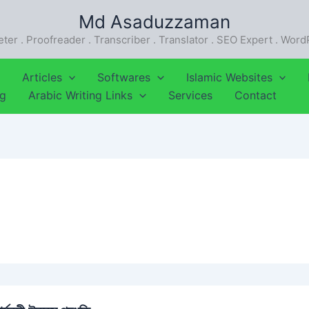
Md Asaduzzaman
eter . Proofreader . Transcriber . Translator . SEO Expert . Wor
Articles
Softwares
Islamic Websites
ng
Arabic Writing Links
Services
Contact