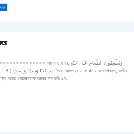
লাত
 করো
, ﻭَﻳُﻄْﻌِﻤُﻮﻥَ ﺍﻟﻄَّﻌَﺎﻡَ ﻋَﻠَﻰ ﺣُﺒِّﻪِ
স্ত, এতীম
 জন্যে আমরা তোমাদেরকে আহার্য দান করি এবং