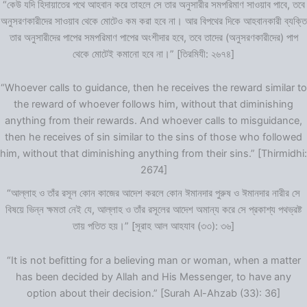
“কেউ যদি হিদায়াতের পথে আহবান করে তাহলে সে তার অনুসারীর সমপরিমাণ সাওয়াব পাবে, তবে
অনুসরণকারীদের সাওয়াব থেকে মোটেও কম করা হবে না। আর বিপথের দিকে আহবানকারী ব্যক্তি
তার অনুসারীদের পাপের সমপরিমাণ পাপের অংশীদার হবে, তবে তাদের (অনুসরণকারীদের) পাপ
থেকে মোটেই কমানো হবে না।” [তিরমিযী: ২৬৭৪]
“Whoever calls to guidance, then he receives the reward similar to
the reward of whoever follows him, without that diminishing
anything from their rewards. And whoever calls to misguidance,
then he receives of sin similar to the sins of those who followed
him, without that diminishing anything from their sins.” [Thirmidhi:
2674]
“আল্লাহ ও তাঁর রসূল কোন কাজের আদেশ করলে কোন ঈমানদার পুরুষ ও ঈমানদার নারীর সে
বিষয়ে ভিন্ন ক্ষমতা নেই যে, আল্লাহ ও তাঁর রসূলের আদেশ অমান্য করে সে প্রকাশ্য পথভ্রষ্ট
তায় পতিত হয়।” [সূরাহ আল আহযাব (৩৩): ৩৬]
“It is not befitting for a believing man or woman, when a matter
has been decided by Allah and His Messenger, to have any
option about their decision.” [Surah Al-Ahzab (33): 36]