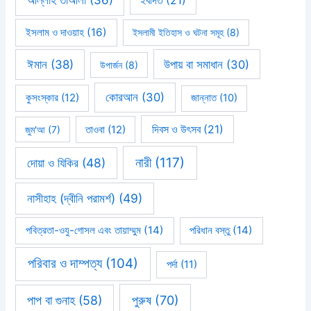
আল্লাহ তাআলা
(36)
ইবাদত
(21)
ইসলাম ও দাওয়াহ
(16)
ইসলামী ইতিহাস ও ঘটনা সমূহ
(8)
ঈমান
(38)
উপায় বা সমাধান
(30)
উপার্জন
(8)
কোরআন
(30)
কুসংস্কার
(12)
জান্নাত
(10)
দিবস ও উৎসব
(21)
জুম'আ
(7)
তাওবা
(12)
নারী
(117)
দোয়া ও যিকির
(48)
নাসীহাহ (দ্বীনি পরামর্শ)
(49)
পবিত্রতা-ওযু-গোসল এবং তায়াম্মুম
(14)
পরিধান বস্তু
(14)
পরিবার ও দাম্পত্য
(104)
পর্দা
(11)
পাপ বা গুনাহ
(58)
পুরুষ
(70)