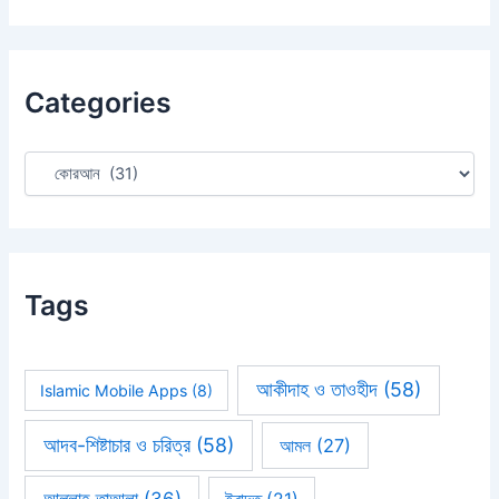
a
r
c
h
Categories
f
o
r
:
Tags
আকীদাহ ও তাওহীদ
(58)
Islamic Mobile Apps
(8)
আদব-শিষ্টাচার ও চরিত্র
(58)
আমল
(27)