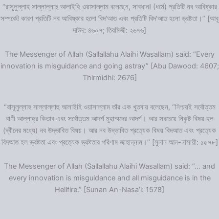
“রাসূলুল্লাহ সাল্লাল্লাহু আলাইহি ওয়াসাল্লাম বলেছেন, সাবধান! (ধর্মে) প্রতিটি নব আবিষ্কার
সম্পর্কে! কারণ প্রতিটি নব আবিষ্কার হলো বিদ‘আত এবং প্রতিটি বিদ‘আত হলো ভ্রষ্টতা।” [আবূ
দাউদ: ৪৬০৭; তিরমিজী: ২৬৭৬]
The Messenger of Allah (Sallallahu Alaihi Wasallam) said: “Every
innovation is misguidance and going astray” [Abu Dawood: 4607;
Thirmidhi: 2676]
“রাসূলুল্লাহ সাল্লাল্লাহু আলাইহি ওয়াসাল্লাম তাঁর এক খুতবায় বলেছেন, “নিশ্চয়ই সর্বোত্তম
বাণী আল্লাহ্‌র কিতাব এবং সর্বোত্তম আদর্শ মুহাম্মদের আদর্শ। আর সবচেয়ে নিকৃষ্ট বিষয় হল
(দ্বীনের মধ্যে) নব উদ্ভাবিত বিষয়। আর নব উদ্ভাবিত প্রত্যেক বিষয় বিদআত এবং প্রত্যেক
বিদআত হল ভ্রষ্টতা এবং প্রত্যেক ভ্রষ্টতার পরিণাম জাহান্নাম।” [সুনান আন-নাসায়ী: ১৫৭৮]
The Messenger of Allah (Sallallahu Alaihi Wasallam) said: “… and
every innovation is misguidance and all misguidance is in the
Hellfire.” [Sunan An-Nasa’i: 1578]