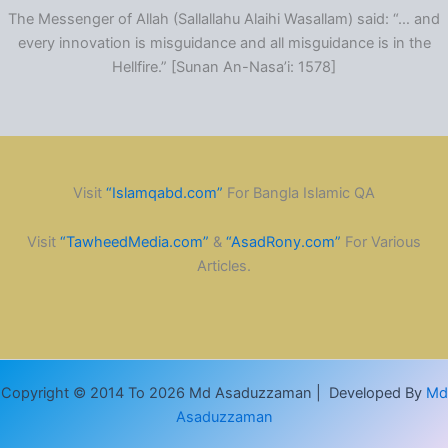
The Messenger of Allah (Sallallahu Alaihi Wasallam) said: “… and
every innovation is misguidance and all misguidance is in the
Hellfire.” [Sunan An-Nasa’i: 1578]
Visit
“Islamqabd.com”
For Bangla Islamic QA
Visit
“TawheedMedia.com”
&
“AsadRony.com”
For Various
Articles.
Copyright © 2014 To 2026 Md Asaduzzaman | Developed By
Md
Asaduzzaman