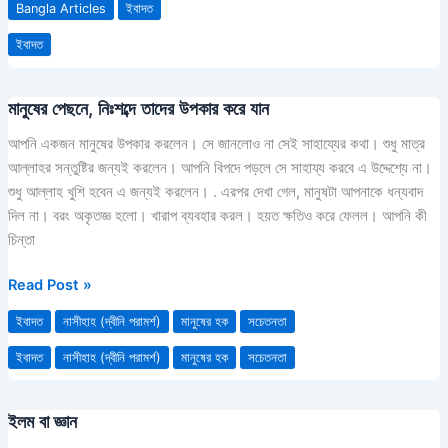
Bangla Articles
ইবাদত
আল্লাহর
ইবাদত
ইবাদত
করে
মানুষের পেছনে, নিঃশব্দে তাদের উপকার করে যান
মানুষের
পেছনে,
আপনি একজন মানুষের উপকার করলেন। সে জানলোও না সেই সাহায্যের কথা। শুধু মাত্র
নিঃশব্দে
আল্লাহর সন্তুষ্টির জন্যই করলেন। আপনি বিপদে পড়লে সে সাহায্য করবে এ উদ্দেশ্যে না।
তাদের
শুধু আল্লাহ খুশি হবেন এ জন্যই করলেন। . এরপর দেখা গেল, মানুষটা আপনাকে ধন্যবাদ
উপকার
দিল না। বরং অকৃতজ্ঞ হলো। খারাপ ব্যবহার করল। হয়ত ক্ষতিও করে ফেলল। আপনি কী
করে
চিন্তা
যান
Read Post »
ইবাদত
নাসীহাহ (দ্বীনি পরামর্শ)
মানুষের হক
সচেতনতা
ইবাদত
নাসীহাহ (দ্বীনি পরামর্শ)
মানুষের হক
সচেতনতা
ইলম বা জ্ঞান
ইলম
বা