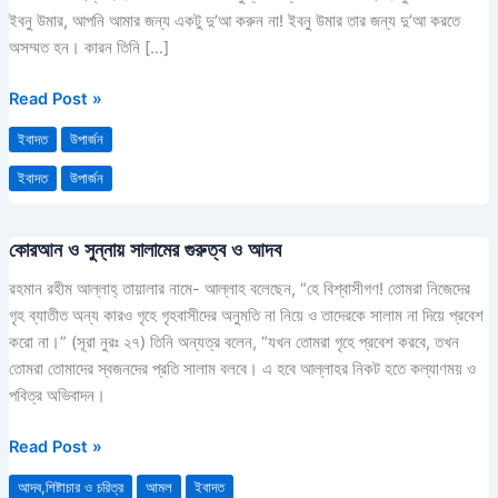
হালাল
ইবনু উমার, আপনি আমার জন্য একটু দু’আ করুন না! ইবনু উমার তার জন্য দু’আ করতে
রুজি,আর
অসম্মত হন। কারন তিনি […]
অবৈধ
উপার্জন
Read Post »
দিয়ে
ইবাদত
উপার্জন
নিশ্চয়ই
হালাল
ইবাদত
উপার্জন
রুজি
সম্ভব
কোরআন ও সুন্নায় সালামের গুরুত্ব ও আদব
কোরআন
না।
ও
রহমান রহীম আল্লাহ্‌ তায়ালার নামে- আল্লাহ বলেছেন, “হে বিশ্বাসীগণ! তোমরা নিজেদের
সুন্নায়
গৃহ ব্যাতীত অন্য কারও গৃহে গৃহবাসীদের অনুমতি না নিয়ে ও তাদেরকে সালাম না দিয়ে প্রবেশ
সালামের
করো না।” (সূরা নুরঃ ২৭) তিনি অন্যত্র বলেন, “যখন তোমরা গৃহে প্রবেশ করবে, তখন
গুরুত্ব
তোমরা তোমাদের স্বজনদের প্রতি সালাম বলবে। এ হবে আল্লাহর নিকট হতে কল্যাণময় ও
ও
পবিত্র অভিবাদন।
আদব
Read Post »
আদব,শিষ্টাচার ও চরিত্র
আমল
ইবাদত