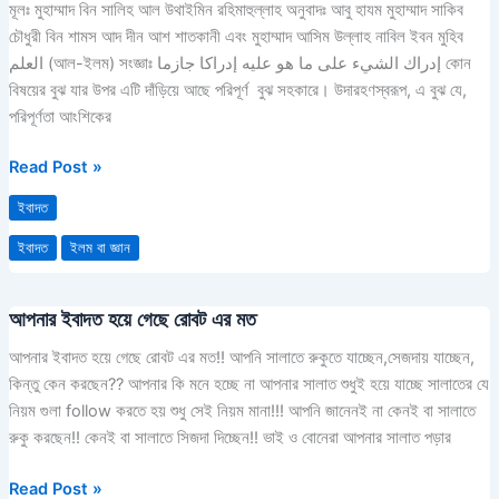
মূলঃ মুহাম্মাদ বিন সালিহ আল উথাইমিন রহিমাহুল্লাহ অনুবাদঃ আবু হাযম মুহাম্মাদ সাকিব
জ্ঞান
চৌধুরী বিন শামস আদ দীন আশ শাতকানী এবং মুহাম্মাদ আসিম উল্লাহ নাবিল ইবন মুহিব
العلم (আল-ইলম) সংজ্ঞাঃ إدراك الشيء على ما هو عليه إدراكا جازما কোন
বিষয়ের বুঝ যার উপর এটি দাঁড়িয়ে আছে পরিপূর্ণ বুঝ সহকারে। উদারহণস্বরূপ, এ বুঝ যে,
পরিপূর্ণতা আংশিকের
Read Post »
ইবাদত
ইবাদত
ইলম বা জ্ঞান
আপনার ইবাদত হয়ে গেছে রোবট এর মত
আপনার
ইবাদত
আপনার ইবাদত হয়ে গেছে রোবট এর মত!! আপনি সালাতে রুকুতে যাচ্ছেন,সেজদায় যাচ্ছেন,
হয়ে
কিন্তু কেন করছেন?? আপনার কি মনে হচ্ছে না আপনার সালাত শুধুই হয়ে যাচ্ছে সালাতের যে
গেছে
নিয়ম গুলা follow করতে হয় শুধু সেই নিয়ম মানা!!! আপনি জানেনই না কেনই বা সালাতে
রোবট
রুকু করছেন!! কেনই বা সালাতে সিজদা দিচ্ছেন!! ভাই ও বোনেরা আপনার সালাত পড়ার
এর
মত
Read Post »