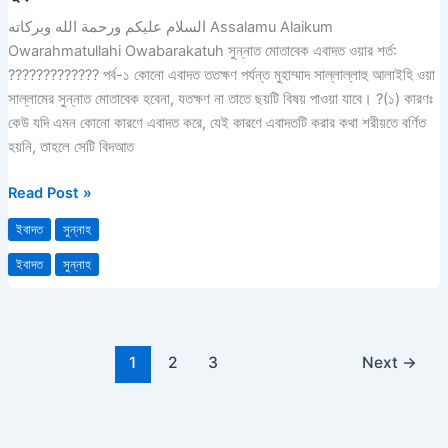
মোতাবেক
السلام عليكم ورحمة الله وبركاته Assalamu Alaikum
এবাদত
Owarahmatullahi Owabarakatuh সুন্নাত মোতাবেক এবাদত ওয়ার শর্ত:
ওয়ার
????????????? পর্ব-১ কোনো এবাদত ততক্ষণ পর্যন্ত মুহাম্মাদ সাল্লাল্লাহু আলাইহি ওয়া
শর্ত
সাল্লামের সুন্নাত মোতাবেক হবেনা, যতক্ষণ না তাতে ছয়টি বিষয় পাওয়া যাবে। ?(১) কারণঃ
কেউ যদি এমন কোনো কারণে এবাদত করে, যেই কারণে এবাদতটি করার কথা শরীয়তে বর্ণিত
হয়নি, তাহলে সেটি বিদআত
Read Post »
ইবাদত
সুন্নাহ
ইবাদত
সুন্নাহ
1
2
3
Next
→