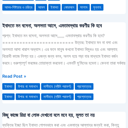
আদব-শিষ্টাচার ও চরিত্র
আমল
ইবাদত
কোরআন
সালাম
সুন্নাহ
ইবাদতে মন বসেনা, অলসতা আসে, এমতাবস্থায় করণীয় কি হবে
ইবাদতে
মন
প্রশ্ন: ইবাদতে মন বসেনা, অলসতা আসে,,,,,, এমতাবস্থায় করণীয় কি হবে?
বসেনা,
========================= উত্তর: ইবাদতে মন না বসা এবং
অলসতা
অলসতা আসা খারাপ অভ্যাস। এর ফলে মানুষ কখনো ইবাদত বিমুখও হয় এবং আল্লাহ
আসে,
বিরোধী কাজে লিপ্ত হয়। এজন্য জন্য বলব, অলস হয়ে পড়া যার মাধ্যমে ইবাদত বর্জন
এমতাবস্থায়
করবে। গুরুপ্তপূর্ণ ফরজের তোয়াক্তা করবেনা। এমনটি মু’মিনের হবেনা। কেননা তারা সর্বদায়
করণীয়
কি
Read Post »
হবে
ইবাদত
উপায় বা সমাধান
নাসীহাহ (দ্বীনি পরামর্শ)
প্রশ্নোত্তর
ইবাদত
উপায় বা সমাধান
নাসীহাহ (দ্বীনি পরামর্শ)
প্রশ্নোত্তর
কিছু কাজে রিয়া বা লোক দেখানো বলে মনে হয়, মূলত তা নয়
কিছু
কাজে
ব্যক্তির ইচ্ছা ছিল ইবাদত গোপনভাবে করা এবং একমাত্র আল্লাহর জন্যই করা, কিন্তু