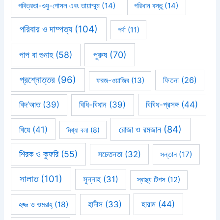
পবিত্রতা-ওযু-গোসল এবং তায়াম্মুম
(14)
পরিধান বস্তু
(14)
পরিবার ও দাম্পত্য
(104)
পর্দা
(11)
পাপ বা গুনাহ
(58)
পুরুষ
(70)
প্রশ্নোত্তর
(96)
ফিতনা
(26)
ফরজ-ওয়াজিব
(13)
বিবিধ-প্রসঙ্গ
(44)
বিদ’আত
(39)
বিধি-বিধান
(39)
রোজা ও রমজান
(84)
বিয়ে
(41)
মিথ্যা বলা
(8)
শিরক ও কুফরি
(55)
সচেতনতা
(32)
সন্তান
(17)
সালাত
(101)
সুন্নাহ
(31)
স্বাস্থ্য টিপস
(12)
হারাম
(44)
হাদীস
(33)
হজ্জ ও ওমরাহ্‌
(18)