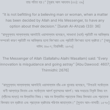
তায় পতিত হয়।” [সূরাহ আল আহযাব (৩৩): ৩৬]
“It is not befitting for a believing man or woman, when a matter
has been decided by Allah and His Messenger, to have any
option about their decision.” [Surah Al-Ahzab (33): 36]
“রাসূলুল্লাহ সাল্লাল্লাহু আলাইহি ওয়াসাল্লাম বলেছেন, সাবধান! (ধর্মে) প্রতিটি নব আবিষ্কার
সম্পর্কে! কারণ প্রতিটি নব আবিষ্কার হলো বিদ‘আত এবং প্রতিটি বিদ‘আত হলো ভ্রষ্টতা।” [আবূ
দাউদ: ৪৬০৭; তিরমিজী: ২৬৭৬]
The Messenger of Allah (Sallallahu Alaihi Wasallam) said: “Every
innovation is misguidance and going astray” [Abu Dawood: 4607;
Thirmidhi: 2676]
“রাসূলুল্লাহ সাল্লাল্লাহু আলাইহি ওয়াসাল্লাম তাঁর এক খুতবায় বলেছেন, “নিশ্চয়ই সর্বোত্তম
বাণী আল্লাহ্‌র কিতাব এবং সর্বোত্তম আদর্শ মুহাম্মদের আদর্শ। আর সবচেয়ে নিকৃষ্ট বিষয় হল
(দ্বীনের মধ্যে) নব উদ্ভাবিত বিষয়। আর নব উদ্ভাবিত প্রত্যেক বিষয় বিদআত এবং প্রত্যেক
বিদআত হল ভ্রষ্টতা এবং প্রত্যেক ভ্রষ্টতার পরিণাম জাহান্নাম।” [সুনান আন-নাসায়ী: ১৫৭৮]