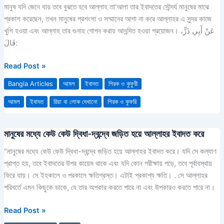
রিয়া
মানুষ যদি জেনে যায় তবে বুঝতে হবে আল্লাহ তা‘আলা তার ইবাদতের সৌন্দর্য মানুষের মাঝে
বা
প্রকাশ করেছেন, তখন মানুষের প্রশংসা ও সম্মানের আশা না করে আল্লাহর এ সুন্দর কাজে
লোক
খুশি হওয়া এবং আল্লাহ তার গুনাহ গোপন করায় আনন্দিত হওয়া প্রয়োজন। عَنْ أَبِي ذَرٍّ،
দেখানো
قَالَ:
বলে
মনে
Read Post »
হয়,
Bangla Articles
আমল
ইবাদত
শিরক ও কুফুরী
মূলত
তা
আমল
ইবাদত
রিয়া বা লোক দেখানো
শিরক ও কুফরি
নয়
মানুষের মধ্যে কেউ কেউ দ্বিধা-দ্বন্দ্বে জড়িত হয়ে আল্লাহর ইবাদত করে
মানুষের
মধ্যে
“মানুষের মধ্যে কেউ কেউ দ্বিধা-দ্বন্দ্বে জড়িত হয়ে আল্লাহর ইবাদত করে। যদি সে কল্যাণ
কেউ
প্রাপ্ত হয়, তবে ইবাদতের উপর কায়েম থাকে এবং যদি কোন পরীক্ষায় পড়ে, তবে পূর্বাবস্থায়
কেউ
ফিরে যায়। সে ইহকালে ও পরকালে ক্ষতিগ্রস্ত। এটাই প্রকাশ্য ক্ষতি। . সে আল্লাহর
দ্বিধা-
পরিবর্তে এমন কিছুকে ডাকে, যে তার অপকার করতে পারে না এবং উপকারও করতে পারে না।
দ্বন্দ্বে
জড়িত
Read Post »
হয়ে