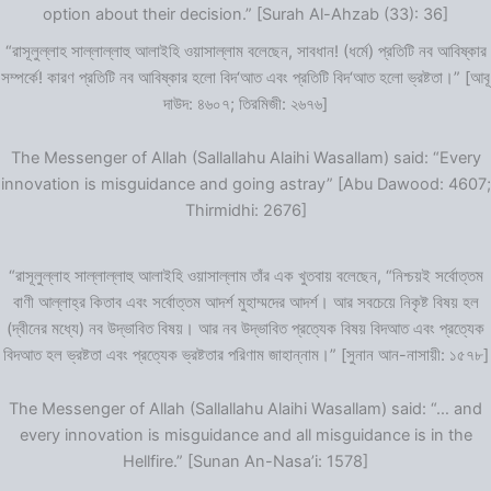
option about their decision.” [Surah Al-Ahzab (33): 36]
“রাসূলুল্লাহ সাল্লাল্লাহু আলাইহি ওয়াসাল্লাম বলেছেন, সাবধান! (ধর্মে) প্রতিটি নব আবিষ্কার
সম্পর্কে! কারণ প্রতিটি নব আবিষ্কার হলো বিদ‘আত এবং প্রতিটি বিদ‘আত হলো ভ্রষ্টতা।” [আবূ
দাউদ: ৪৬০৭; তিরমিজী: ২৬৭৬]
The Messenger of Allah (Sallallahu Alaihi Wasallam) said: “Every
innovation is misguidance and going astray” [Abu Dawood: 4607;
Thirmidhi: 2676]
“রাসূলুল্লাহ সাল্লাল্লাহু আলাইহি ওয়াসাল্লাম তাঁর এক খুতবায় বলেছেন, “নিশ্চয়ই সর্বোত্তম
বাণী আল্লাহ্‌র কিতাব এবং সর্বোত্তম আদর্শ মুহাম্মদের আদর্শ। আর সবচেয়ে নিকৃষ্ট বিষয় হল
(দ্বীনের মধ্যে) নব উদ্ভাবিত বিষয়। আর নব উদ্ভাবিত প্রত্যেক বিষয় বিদআত এবং প্রত্যেক
বিদআত হল ভ্রষ্টতা এবং প্রত্যেক ভ্রষ্টতার পরিণাম জাহান্নাম।” [সুনান আন-নাসায়ী: ১৫৭৮]
The Messenger of Allah (Sallallahu Alaihi Wasallam) said: “… and
every innovation is misguidance and all misguidance is in the
Hellfire.” [Sunan An-Nasa’i: 1578]