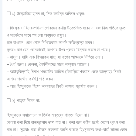
❒ ১) উত্তেজিত হবেন না; নিজ কর্তব্যে অবিচল থাকুন:
– হিংসুক ও বিদ্বেষপরায়ণ লোকদের কথায় উত্তেজিত হবেন না বরং নিজ গতিতে দৃঢ়তা
ও সতর্কতার সাথে পথ চলা অব্যহত রাখুন।
মনে রাখবেন, রেগে গেলে নিশ্চিতভাবে আপনি ক্ষতিগ্রস্ত হবেন।
সুতরাং রাগ যেন কোনভাবেই আপনার উপর প্রভাব বিস্তার করতে না পারে।
– হাসুন। হাসি এক বিস্ময়কর যাদু; যা রাগের আগুনকে নিভিয়ে দেয়।
– ধৈর্য ধরুন। কেননা, ধৈর্যশীলদের সাথে আল্লাহ আছেন।
– আউযুবিল্লাহি মিনাশ শয়তানির আজিম (বিতাড়িত শয়তান থেকে আল্লাহর নিকট
আশ্রয় প্রার্থনা করছি) পাঠ করুন।
– আর হিংসুকদের হিংসা আল্লাহর নিকট আশ্রয় প্রার্থনা করুন।
❒ ২) পাত্তা দিবেন না:
হিংসুকদের সমালোচনা ও তির্যক মন্তব্যে পাত্তা দিবেন না।
কেননা কথা দিয়ে রাজপ্রাসাদ ভাঙ্গা যায় না। কথা বলে কঠিন দুর্গের দেয়াল ধ্বংস করা
যায় না। সুতরাং যারা জীবনে সফলতা অর্জন করেছে হিংসুকদের কথা-বার্তা তাদের কোন