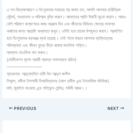
এ সব বিদ্বেষপরায়ণ ও হিংসুকদের সবচেয়ে বড় জবাব হল, আপনি আপনার চারিত্রিক
সৌন্দর্য, অধ্যাবসা ও পরিশ্রম বৃদ্ধি করুন। আল্লাহর প্রতি ঈমানী দৃঢ়তা বাড়ান। আরও
বেশি পরিমাণ কল্যাণকর কাজ আঞ্জাম দিন এবং জীবনের বিভিন্ন ক্ষেত্রে সাফল্য
অর্জনের জন্য প্রচেষ্টা অব্যাহত রাখুন। এটাই হবে তাদের উপযুক্ত জবাব। প্রমাণিত
হবে হিংসুকদের ষড়যন্ত্র ব্যর্থ হয়েছে। সেই সাথে বাড়বে আপনার ব্যক্তিত্বের
পরিপক্বতা এবং জীবন যুদ্ধে টিকে থাকার মানসিক শক্তি।
আল্লাহ তাওফিক দান করুন।
(মোটিভেশন মূলক আরবী প্রবন্ধ অবলম্বনে রচিত)
————————
গ্রন্থনায়: আব্দুল্লাহিল হাদী বিন আব্দুল জলীল
লিসান্স, মদীনা ইসলামী বিশ্ববিদ্যালয় (আল হাদীস এন্ড ইসলামিক স্টাডিজ)
দাঈ, জুবাইল দাওয়াহ এন্ড গাইডেন্স সেন্টার, সউদী আরব।।
PREVIOUS
NEXT