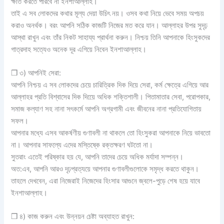
ক্ষতি করতে পারবে না ইনশাআল্লাহ।
তাই এ সব লোকদের কথার মূল্য দেয়া উচিৎ নয়। ওসব কথা নিয়ে ভেবে সময় অপচয়
করাও অনর্থক। বরং আপনি সঠিক কাজটি নিজের মত করে যান। আল্লাহর উপর সুদৃঢ়
আস্থা রাখুন এবং তাঁর নিকট সাহায্য প্রার্থনা করুন। নিশ্চয় তিনি আপনাকে হিংসুকদের
গাত্রদাহ সত্যেও অনেক দূর এগিয়ে নিবেন ইনশাআল্লাহ।
❒ ৩) আপনিই সেরা:
আপনি নিশ্চয় এ সব লোকদের চেয়ে চারিত্রিক দিক দিয়ে সেরা, কর্ম ক্ষেত্রে এগিয়ে আর
আল্লাহর প্রতি বিশ্বাসের দিক দিয়েে অধিক শক্তিশালী। পিতামাতার সেবা, পরোপকার,
সমাজ কল্যাণ সহ নানা সৎকর্মে আপনি অগ্রগামী এবং জীবনের নানা প্রতিযোগিতায়
সফল।
আপনার মধ্যে এসব আকর্ষণীয় গুণাবলী না থাকলে তো হিংসুকরা আপনাকে নিয়ে ভাবতো
না। আপনার সাফল্যে এদের মস্তিষ্কে রক্তক্ষরণ ঘটতো না।
সুতরাং এতেই পরিষ্কার হয় যে, আপনি তাদের চেয়ে অধিক মর্যাদা সম্পন্ন।
অত:এব, আপনি আরও দৃঢ়প্রত্যয়ে আপনার গুণাবলীগুলোকে সমৃদ্ধ করতে থাকুন।
তাহলে দেখবেন, এরা নিজেরাই নিজেদের হিংসার আগুনে জ্বলে-পুড়ে শেষ হয়ে যাবে
ইনশাআল্লাহ।
❒ ৪) কাজ করুন এবং উন্নয়ন চেষ্টা অব্যাহত রাখুন: