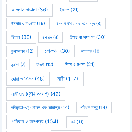
আল্লাহ তাআলা
(36)
ইবাদত
(21)
ইসলাম ও দাওয়াহ
(16)
ইসলামী ইতিহাস ও ঘটনা সমূহ
(8)
ঈমান
(38)
উপায় বা সমাধান
(30)
উপার্জন
(8)
কোরআন
(30)
কুসংস্কার
(12)
জান্নাত
(10)
দিবস ও উৎসব
(21)
জুম'আ
(7)
তাওবা
(12)
নারী
(117)
দোয়া ও যিকির
(48)
নাসীহাহ (দ্বীনি পরামর্শ)
(49)
পবিত্রতা-ওযু-গোসল এবং তায়াম্মুম
(14)
পরিধান বস্তু
(14)
পরিবার ও দাম্পত্য
(104)
পর্দা
(11)