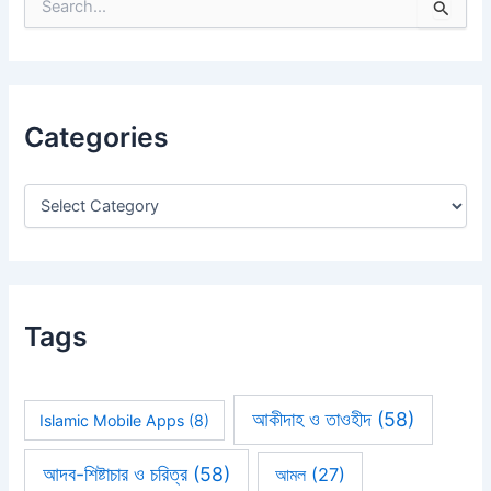
S
e
a
r
c
h
Categories
f
o
r
:
Tags
আকীদাহ ও তাওহীদ
(58)
Islamic Mobile Apps
(8)
আদব-শিষ্টাচার ও চরিত্র
(58)
আমল
(27)