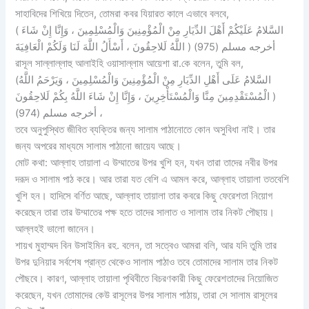
সাহাবিদের শিখিয়ে দিতেন, তোমরা কবর যিয়ারত কালে এভাবে বলবে,
( السَّلامُ عَلَيْكُمْ أَهْلَ الدِّيَارِ مِنْ الْمُؤْمِنِينَ وَالْمُسْلِمِينَ ، وَإِنَّا إِنْ شَاءَ
اللَّهُ لَلاحِقُونَ ، أَسْأَلُ اللَّهَ لَنَا وَلَكُمْ الْعَافِيَةَ ) أخرجه مسلم (975)
রাসূল সাল্লাল্লাহু আলাইহি ওয়াসাল্লাম আয়েশা রা.কে বলেন, তুমি বল,
(السَّلامُ عَلَى أَهْلِ الدِّيَارِ مِنْ الْمُؤْمِنِينَ وَالْمُسْلِمِينَ ، وَيَرْحَمُ اللَّهُ
الْمُسْتَقْدِمِينَ مِنَّا وَالْمُسْتَأْخِرِينَ ، وَإِنَّا إِنْ شَاءَ اللَّهُ بِكُمْ لَلاحِقُونَ )
أخرجه مسلم (974) ،
তবে অনুপুস্থিত জীবিত ব্যক্তির জন্য সালাম পাঠানোতে কোন অসুবিধা নাই। তার
জন্য অপরের মাধ্যমে সালাম পাঠানো জায়েয আছে।
মোট কথা: আল্লাহ তায়ালা এ উম্মাতের উপর খুশি হন, যখন তারা তাদের নবীর উপর
দরূদ ও সালাম পাঠ করে। আর তারা যত বেশি এ আমল করে, আল্লাহ তায়ালা ততবেশি
খুশি হন। হাদিসে বর্ণিত আছে, আল্লাহ তায়ালা তার কবরে কিছু ফেরেশতা নিয়োগ
করেছেন তারা তার উম্মাতের পক্ষ হতে তাদের সালাত ও সালাম তার নিকট পৌছায়।
আল্লহই ভালো জানেন।
শায়খ মুহাম্মদ বিন উসাইমিন রহ. বলেন, তা সত্বেও আমরা বলি, আর যদি তুমি তার
উপর দুনিয়ার সর্বশেষ প্রান্ত থেকেও সালাম পাঠাও তবে তোমাদের সালাম তার নিকট
পৌছবে। কারণ, আল্লাহ তায়ালা পৃথিবীতে বিচরণকারী কিছু ফেরেশতাদের নিয়োজিত
করেছেন, যখন তোমাদের কেউ রাসূলের উপর সালাম পাঠায়, তারা সে সালাম রাসূলের