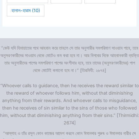
হালাল-হারাম
(10)
“কেউ যদি হিদায়াতের পথে আহবান করে তাহলে সে তার অনুসারীর সমপরিমাণ সাওয়াব পাবে, তবে
অনুসরণকারীদের সাওয়াব থেকে মোটেও কম করা হবে না। আর বিপথের দিকে আহবানকারী ব্যক্তি
তার অনুসারীদের পাপের সমপরিমাণ পাপের অংশীদার হবে, তবে তাদের (অনুসরণকারীদের) পাপ
থেকে মোটেই কমানো হবে না।” [তিরমিযী: ২৬৭৪]
“Whoever calls to guidance, then he receives the reward similar to
the reward of whoever follows him, without that diminishing
anything from their rewards. And whoever calls to misguidance,
then he receives of sin similar to the sins of those who followed
him, without that diminishing anything from their sins.” [Thirmidhi:
2674]
“আল্লাহ ও তাঁর রসূল কোন কাজের আদেশ করলে কোন ঈমানদার পুরুষ ও ঈমানদার নারীর সে