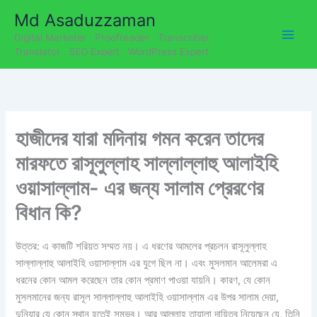
C
Skip
Md Asaduzzaman
a
to
t
Digital Marketer . Proofreader . Transcriber .
content
e
Translator . SEO Expert . WordPress Expert
g
o
r
i
e
হাজীদের যারা মদিনায় গমন করেন তাদের
s
মারফতে রাসূলুল্লাহ সাল্লাল্লাহু আলাইহি
ওয়াসাল্লাম- এর জন্য সালাম প্রেরণের
বিধান কি?
উত্তর
: এ কাজটি শরিয়ত সম্মত নয়। এ ধরণের আমলের প্রচলন রাসূলুল্লাহ
সাল্লাল্লাহু আলাইহি ওয়াসাল্লাম এর যুগে ছিল না। এবং মুসলমান আলেমরা এ
ধরনের কোন আমল করেছেন তার কোন প্রমাণ পাওয়া যায়নি। কারণ, যে কোন
মুসলমানের জন্য রাসূল সাল্লাল্লাহু আলাইহি ওয়াসাল্লাম এর উপর সালাম দেয়া,
দুনিয়ার যে কোন স্থান হতেই সম্ভব। আর আল্লাহ তায়ালা দায়িত্ব নিয়েছেন যে, তিনি