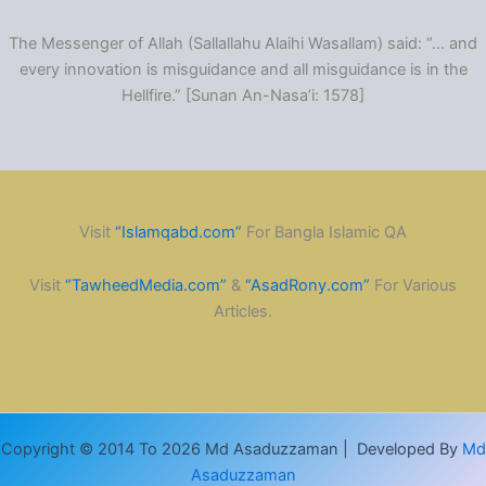
The Messenger of Allah (Sallallahu Alaihi Wasallam) said: “… and
every innovation is misguidance and all misguidance is in the
Hellfire.” [Sunan An-Nasa’i: 1578]
Visit
“Islamqabd.com”
For Bangla Islamic QA
Visit
“TawheedMedia.com”
&
“AsadRony.com”
For Various
Articles.
Copyright © 2014 To 2026 Md Asaduzzaman | Developed By
Md
Asaduzzaman