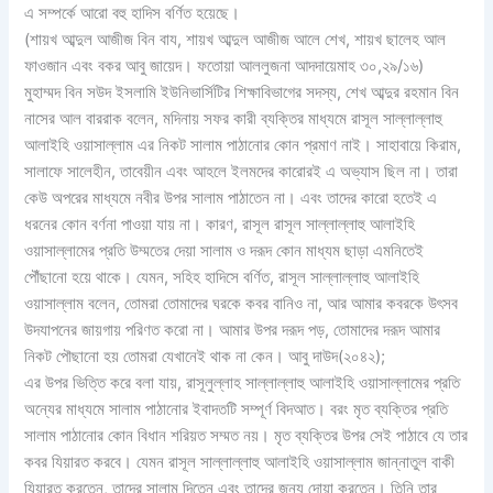
এ সম্পর্কে আরো বহু হাদিস বর্ণিত হয়েছে।
(শায়খ আব্দুল আজীজ বিন বায, শায়খ আব্দুল আজীজ আলে শেখ, শায়খ ছালেহ আল
ফাওজান এবং বকর আবু জায়েদ। ফতোয়া আললুজনা আদদায়েমাহ ৩০,২৯/১৬)
মুহাম্মদ বিন সউদ ইসলামি ইউনিভার্সিটির শিক্ষাবিভাগের সদস্য, শেখ আব্দুর রহমান বিন
নাসের আল বাররাক বলেন, মদিনায় সফর কারী ব্যক্তির মাধ্যমে রাসূল সাল্লাল্লাহু
আলাইহি ওয়াসাল্লাম এর নিকট সালাম পাঠানোর কোন প্রমাণ নাই। সাহাবায়ে কিরাম,
সালাফে সালেহীন, তাবেয়ীন এবং আহলে ইলমদের কারোরই এ অভ্যাস ছিল না। তারা
কেউ অপরের মাধ্যমে নবীর উপর সালাম পাঠাতেন না। এবং তাদের কারো হতেই এ
ধরনের কোন বর্ণনা পাওয়া যায় না। কারণ, রাসূল রাসূল সাল্লাল্লাহু আলাইহি
ওয়াসাল্লামের প্রতি উম্মতের দেয়া সালাম ও দরূদ কোন মাধ্যম ছাড়া এমনিতেই
পৌঁছানো হয়ে থাকে। যেমন, সহিহ হাদিসে বর্ণিত, রাসূল সাল্লাল্লাহু আলাইহি
ওয়াসাল্লাম বলেন, তোমরা তোমাদের ঘরকে কবর বানিও না, আর আমার কবরকে উৎসব
উদযাপনের জায়গায় পরিণত করো না। আমার উপর দরূদ পড়, তোমাদের দরূদ আমার
নিকট পৌছানো হয় তোমরা যেখানেই থাক না কেন। আবু দাউদ(২০৪২);
এর উপর ভিত্তি করে বলা যায়, রাসূলুল্লাহ সাল্লাল্লাহু আলাইহি ওয়াসাল্লামের প্রতি
অন্যের মাধ্যমে সালাম পাঠানোর ইবাদতটি সম্পূর্ণ বিদআত। বরং মৃত ব্যক্তির প্রতি
সালাম পাঠানোর কোন বিধান শরিয়ত সম্মত নয়। মৃত ব্যক্তির উপর সেই পাঠাবে যে তার
কবর যিয়ারত করবে। যেমন রাসূল সাল্লাল্লাহু আলাইহি ওয়াসাল্লাম জান্নাতুল বাকী
যিয়ারত করতেন, তাদের সালাম দিতেন এবং তাদের জন্য দোয়া করতেন। তিনি তার