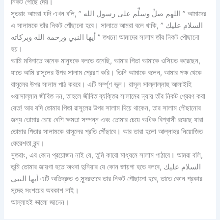
নিকট পৌঁছে দেয়।
সূতরাং আমরা যদি এখন বলি, ” اللهم صلِّ وسلِّم على رسول الله ” আমাদের
এ সালামকে তাঁর নিকট পৌঁছানো হবে। সালাতে আমরা বলে থাকি, ” السلام عليك
أيها النبي ورحمة الله وبركاته ” তখনো আমাদের সালাম তাঁর নিকট পৌছানো
হয়।
আমি মদিনাতে অনেক মানুষকে বলতে শুনেছি, আমার পিতা আমাকে ওসিয়ত করেছেন,
যাতে আমি রাসূলের উপর সালাম প্রেরণ করি। তিনি আমাকে বলেন, আমার পক্ষ থেকে
রাসূলের উপর সালাম পাঠ করবে। এটি সর্ম্পূণ ভূল। রাসূল সাল্লাল্লাহু আলাইহি
ওয়াসাল্লাম জীবিত নন, তাহলে জীবিত ব্যক্তির সালামের ন্যায় তাঁর নিকট প্রেরণ করা
যেত! আর যদি তোমার পিতা রাসূলের উপর সালাম দিয়ে থাকেন, তার সালাম পৌছানোর
জন্য তোমার চেয়ে বেশি ক্ষমতা সম্পন্ন এবং তোমার চেয়ে অধিক বিশ্বাসী রয়েছে যারা
তোমার পিতার সালামকে রাসূলের প্রতি পৌঁছাবে। আর তারা হলো আল্লাহর নিয়োজিত
ফেরেশতা বৃন্দ।
সুতরাং, এর কোন প্রয়োজন নাই যে, তুমি কারো মাধ্যমে সালাম পাঠাবে। আমরা বলি,
তুমি তোমার জায়গা হতে অথবা দুনিয়ার যে কোন জায়গা হতে বলবে, السلام عليك
أيها النبي এটি অতিদ্রুত ও সুন্দরভাবে তার নিকট পৌছানো হবে, তাতে কোন প্রকার
সন্দেহ সংশয়ের অবকাশ নাই।
আল্লাহই ভালো জানেন।