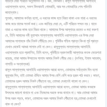
দায়িত্ব দেয়া শরিয়ত অনুমোদিত নয়। বরং, বিদআত। রাসূল সাল্লাল্লাহু আলাইহি
ওয়াসাল্লাম বলেন, সকল বিদআতই গোমরাহি, আর সব গোমরাহির শেষ পরিণতি
জাহান্নাম।
সুতরাং, আমাদের কর্তব্য হলো, এ ধরনের কাজ হতে বিরত থাকা এবং যারা এ ধরনের
কাজ করে তাদের সতর্ক করা। এবং জানিয়ে দেয়া যে, এটি শরিয়ত সম্মত নয়। যাতে
তারা এ ধরনের কাজ হতে বিরত থাকে। আমাদের উপর আল্লাহর রহমত ও মহা করুণা
যে, তিনি আমাদের নবী মুহাম্মাদ সাল্লাল্লাহু আলাইহি ওয়াসাল্লাম এর উপর দেয়া
আমাদের সালামকে তাঁর নিকট পৌঁছিয়ে দেন। পৃথিবীর পশ্চিম প্রান্ত কিংবা পূর্ব প্রান্ত
যেখান থেকেই আমরা সালাম দেই না কেন। রাসূলুল্লাহ সাল্লাল্লাহু আলাইহি
ওয়াসাল্লাম হতে প্রমাণিত, তিনি বলেন, পৃথিবীতে ভ্রমণকারী আল্লাহর কতক ফেরেশতা
রয়েছে, তারা আমার উম্মাতের সালাম আমার নিকট পৌঁছে দেয়। (বর্ণনায়, ইমাম আহমাদ,
নাসায়ি ও অন্যান্যরা)
রাসূল সাল্লাল্লাহু আলাইহি ওয়াসাল্লাম আরো বলেন, তোমাদের সর্বত্তোম দিন হলো
জুমুআর দিন, তাই তোমরা ঐদিনে আমার উপর বেশি বেশি করে দুরূদ পাঠ করবে। কারণ,
তোমাদের দুরুদ আমার নিকট পৌঁছানো হয়, তোমরা যেখানেই থাকো না কেন।
রাসূলুল্লাহ সাল্লাল্লাহু আলাইহি ওয়াসাল্লাম আরো বলেন, তোমরা আমার কবরকে
উৎসবের জায়গা বানাবে না এবং নিজেদের ঘরকে কবর বানাবে না। আর তোমরা আমার
উপর দরূদ পড়বে, কারণ, তোমাদের দরূদ আমার নিকট পৌঁছানো হয়,তোমরা যেখানেই
থাক না কেন?