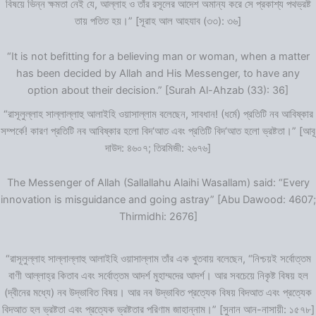
বিষয়ে ভিন্ন ক্ষমতা নেই যে, আল্লাহ ও তাঁর রসূলের আদেশ অমান্য করে সে প্রকাশ্য পথভ্রষ্ট
তায় পতিত হয়।” [সূরাহ আল আহযাব (৩৩): ৩৬]
“It is not befitting for a believing man or woman, when a matter
has been decided by Allah and His Messenger, to have any
option about their decision.” [Surah Al-Ahzab (33): 36]
“রাসূলুল্লাহ সাল্লাল্লাহু আলাইহি ওয়াসাল্লাম বলেছেন, সাবধান! (ধর্মে) প্রতিটি নব আবিষ্কার
সম্পর্কে! কারণ প্রতিটি নব আবিষ্কার হলো বিদ‘আত এবং প্রতিটি বিদ‘আত হলো ভ্রষ্টতা।” [আবূ
দাউদ: ৪৬০৭; তিরমিজী: ২৬৭৬]
The Messenger of Allah (Sallallahu Alaihi Wasallam) said: “Every
innovation is misguidance and going astray” [Abu Dawood: 4607;
Thirmidhi: 2676]
“রাসূলুল্লাহ সাল্লাল্লাহু আলাইহি ওয়াসাল্লাম তাঁর এক খুতবায় বলেছেন, “নিশ্চয়ই সর্বোত্তম
বাণী আল্লাহ্‌র কিতাব এবং সর্বোত্তম আদর্শ মুহাম্মদের আদর্শ। আর সবচেয়ে নিকৃষ্ট বিষয় হল
(দ্বীনের মধ্যে) নব উদ্ভাবিত বিষয়। আর নব উদ্ভাবিত প্রত্যেক বিষয় বিদআত এবং প্রত্যেক
বিদআত হল ভ্রষ্টতা এবং প্রত্যেক ভ্রষ্টতার পরিণাম জাহান্নাম।” [সুনান আন-নাসায়ী: ১৫৭৮]