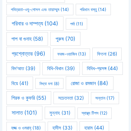
পবিত্রতা-ওযু-গোসল এবং তায়াম্মুম
(14)
পরিধান বস্তু
(14)
পরিবার ও দাম্পত্য
(104)
পর্দা
(11)
পাপ বা গুনাহ
(58)
পুরুষ
(70)
প্রশ্নোত্তর
(96)
ফিতনা
(26)
ফরজ-ওয়াজিব
(13)
বিবিধ-প্রসঙ্গ
(44)
বিদ’আত
(39)
বিধি-বিধান
(39)
রোজা ও রমজান
(84)
বিয়ে
(41)
মিথ্যা বলা
(8)
শিরক ও কুফরি
(55)
সচেতনতা
(32)
সন্তান
(17)
সালাত
(101)
সুন্নাহ
(31)
স্বাস্থ্য টিপস
(12)
হারাম
(44)
হাদীস
(33)
হজ্জ ও ওমরাহ্‌
(18)