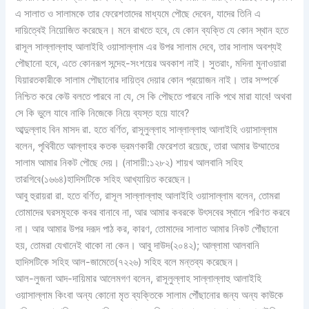
এ সালাত ও সালামকে তার ফেরেশতাদের মাধ্যমে পৌছে দেবেন, যাদের তিনি এ
দায়িত্বেই নিয়োজিত করেছেন। মনে রাখতে হবে, যে কোন ব্যক্তি যে কোন স্থান হতে
রাসূল সাল্লাল্লাহু আলাইহি ওয়াসাল্লাম এর উপর সালাম দেবে, তার সালাম অবশ্যই
পৌছানো হবে, এতে কোনরূপ সন্দেহ-সংশয়ের অবকাশ নাই। সুতরাং, মদিনা মুনাওয়ারা
যিয়ারতকারীকে সালাম পৌছানোর দায়িত্ব দেয়ার কোন প্রয়োজন নাই। তার সম্পর্কে
নিশ্চিত করে কেউ বলতে পারবে না যে, সে কি পৌছতে পারবে নাকি পথে মারা যাবে! অথবা
সে কি ভুলে যাবে নাকি নিজেকে নিয়ে ব্যস্ত হয়ে যাবে?
আব্দুল্লাহ বিন মাসদ রা. হতে বর্ণিত, রাসূলুল্লাহ সাল্লাল্লাহু আলাইহি ওয়াসাল্লাম
বলেন, পৃথিবীতে আল্লাহর কতক ভ্রমণকারী ফেরেশতা রয়েছে, তারা আমার উম্মাতের
সালাম আমার নিকট পৌছে দেয়। (নাসায়ী:১২৮২)‌‌ শায়খ আলবা‌‌নি সহিহ
তারগিবে(১৬৬৪)হাদিসটিকে সহিহ আখ্যায়িত করেছেন।
আবু হুরায়রা রা. হতে বর্ণিত, রাসূল সাল্লাল্লাহু আলাইহি ওয়াসাল্লাম বলেন, তোমরা
তোমাদের ঘরসমূহকে কবর বানাবে না, আর আমার কবরকে উৎসবের স্থানে পরিণত করবে
না। আর আমার উপর দরূদ পাঠ কর, কারণ, তোমাদের সালাত আমার নিকট পৌঁছানো
হয়, তোমরা যেখানেই থাকো না কেন। আবু দাউদ(২০৪২); আল্লামা আলবানি
হাদিসটিকে সহিহ আল-জামেতে(৭২২৬) সহিহ বলে মন্তব্য করেছেন।
আল-লুজনা আদ-দায়িমার আলেমগণ বলেন, রাসূলুল্লাহ সাল্লাল্লাহু আলাইহি
ওয়াসাল্লাম কিংবা অন্য কোনো মৃত ব্যক্তিকে সালাম পৌঁছানোর জন্য অন্য কাউকে