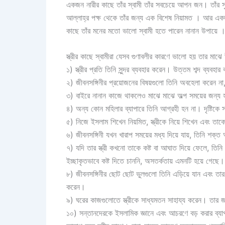
একজন নারীর কাছে তাঁর স্বামী তাঁর সবচেয়ে আপন জন। তাঁর 
আল্লাহ্‌র পক্ষ থেকে তাঁর জন্য এক বিশেষ নিয়ামত । আর এক
কাছে তাঁর মনের মতো ভালো স্বামী হতে পারেন নানান উপায়ে 
স্ত্রীর কাছে স্বামীরা যেসব গুণাবলীর কারণে ভালো হয় তার মাঝ
১) স্ত্রীর প্রতি তিনি সুন্দর ব্যবহার করেন। উত্তম শব্দ ব্যবহ
২) জীবনসঙ্গিনীর প্রয়োজনের বিষয়গুলো তিনি অবহেলা করেন না, 
৩) বাইরে নানান কাজে থাকলেও মাঝে মাঝে অল্প সময়ের জন্য
৪) অন্য কোন মহিলার ব্যাপারে তিনি আগ্রহী হন না। দৃষ্টিক
৫) নিজে ইসলাম শিখেন নিয়মিত, স্ত্রীকে নিয়ে শিখেন এবং তা
৬) জীবনসঙ্গিনী যখন খারাপ সময়ের মধ্য দিয়ে যায়, তিনি শক্
৭) যদি তার স্ত্রী কখনো তাকে কষ্ট বা আঘাত দিয়ে ফেলে, তিনি
ইচ্ছাকৃতভাবে কষ্ট দিতে চাননি, অসতর্কতায় এমনটি হয়ে গেছে।
৮) জীবনসঙ্গিনীর ছোট ছোট ভুলগুলো তিনি এড়িয়ে যান এবং তা
করেন।
৯) ঘরের কাজগুলোতে স্ত্রীকে সাধ্যমতন সাহায্য করেন। তার
১০) সন্তানদেরকে ইসলামিক জ্ঞানে এবং আচরণে বড় করার ব্যা