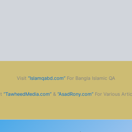
Visit
“Islamqabd.com”
For Bangla Islamic QA
it
“TawheedMedia.com”
&
“AsadRony.com”
For Various Artic