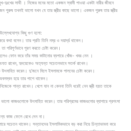
সুখ-দুঃখের সাথী । নিজের মনের মতো একজন স্বামী পাওয়া একটা নারীর জীবনে
জন পুরুষ তখনই ভালো যখন যে তার স্ত্রীর কাছে ভ
ালো। একজন পুরুষ তার স্ত্রীর
।
ে উল্লেখযোগ্য কিছু গুণ হলো:
ার করে কথা বলেন। তার প্রতি তিনি নম্র ও দয়ার্দ্র থাকেন।
তা পরিপূর্ণভাবে পূরণ করতে চেষ্টা করেন।
 হলেও ফোন করে তাঁর সময় কাটানোর ব্যপারে খোঁজ- খবর নেন ।
ে সংযত রাখেন, হৃদয়েকেও অত্যন্ত সচেতনভাবে সতর্ক রাখেন।
কে উৎসাহিত করেন। দু’জনে মিলে ইসলামকে পালনের চেষ্টা করেন।
ত অবলম্বন হয়ে তার পাশে থাকেন।
 নিজেকে শান্ত রাখেন। খেপে যান না কেননা তিনি ধরেই নেন স্ত্রী হয়ত তাকে
র ভালো কাজগুলোকে উৎসাহিত করেন। তার পরিশ্রমের কাজগুলোর ব্যাপারে প্রশংসা
 জন্য কাজ ফেলে রেখে দেন না।
পারে সচেতন থাকেন। সন্তানদের ইসলামিকভাবে বড় করা নিয়ে চিন্তাভাবনা করে