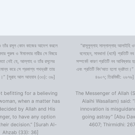
 তাঁর রসূল কোন কাজের আদেশ করলে
“রাসূলুল্লাহ সাল্লাল্লাহু আলাইহি ওয
দার পুরুষ ও ঈমানদার নারীর সে বিষয়ে
বলেছেন, সাবধান! (ধর্মে) প্রতিটি নব
ষমতা নেই যে, আল্লাহ ও তাঁর রসূলের
সম্পর্কে! কারণ প্রতিটি নব আবিষ্কার
ন্য করে সে প্রকাশ্য পথভ্রষ্ট তায়
এবং প্রতিটি বিদ‘আত হলো ভ্রষ্টতা।”
।” [সূরাহ আল আহযাব (৩৩): ৩৬]
৪৬০৭; তিরমিজী: ২৬৭৬]
ot befitting for a believing
The Messenger of Allah (S
woman, when a matter has
Alaihi Wasallam) said: 
decided by Allah and His
innovation is misguidan
ger, to have any option
going astray” [Abu Da
heir decision.” [Surah Al-
4607; Thirmidhi: 26
Ahzab (33): 36]