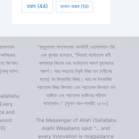
হারাম
(44)
হালাল-হারাম
(10)
়াসাল্লাম
“রাসূলুল্লাহ সাল্লাল্লাহু আলাইহি ওয়াসাল্লাম তাঁর
 আবিষ্কার
এক খুতবায় বলেছেন, “নিশ্চয়ই সর্বোত্তম বাণী
 হলো বিদ‘আত
আল্লাহ্‌র কিতাব এবং সর্বোত্তম আদর্শ মুহাম্মদের
 [আবূ দাউদ:
আদর্শ। আর সবচেয়ে নিকৃষ্ট বিষয় হল (দ্বীনের
মধ্যে) নব উদ্ভাবিত বিষয়। আর নব উদ্ভাবিত
প্রত্যেক বিষয় বিদআত এবং প্রত্যেক বিদআত হল
ভ্রষ্টতা এবং প্রত্যেক ভ্রষ্টতার পরিণাম
allallahu
জাহান্নাম।” [সুনান আন-নাসায়ী: ১৫৭৮]
“Every
ce and
wood:
The Messenger of Allah (Sallallahu
76]
Alaihi Wasallam) said: “… and
every innovation is misguidance