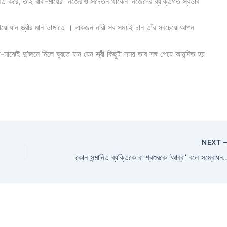
বিত করে, তাই বাবা-মায়েরা নিজেরাও সচেতন থাকেন নিজেদের ব্যক্তিগত স্বভাব
য়ে যান স্ত্রীর মান ভাঙ্গাতে । একজন নারী সব সময়ই চান তাঁর সবচেয়ে আপন
ঝেই দু’জনে মিলে ঘুরতে যান যেন স্ত্রী কিছুটা সময় তার সঙ্গ পেয়ে আনন্দিত হয়
NEXT
কোন‬ সন্মানিত ব্যক্তিকে বা শ্বশুরকে