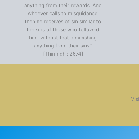
anything from their rewards. And
whoever calls to misguidance,
then he receives of sin similar to
the sins of those who followed
him, without that diminishing
anything from their sins.”
[Thirmidhi: 2674]
Vis