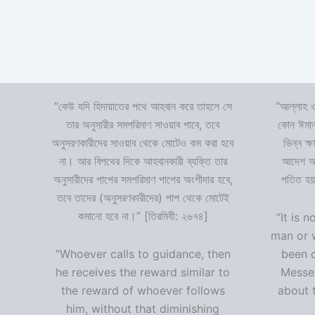
“কেউ যদি হিদায়াতের পথে আহবান করে তাহলে সে
“আল্লাহ ও
তার অনুসারীর সমপরিমাণ সাওয়াব পাবে, তবে
কোন ঈমান
অনুসরণকারীদের সাওয়াব থেকে মোটেও কম করা হবে
ভিন্ন ক্
না। আর বিপথের দিকে আহবানকারী ব্যক্তি তার
আদেশ অমা
অনুসারীদের পাপের সমপরিমাণ পাপের অংশীদার হবে,
পতিত হয়
তবে তাদের (অনুসরণকারীদের) পাপ থেকে মোটেই
কমানো হবে না।” [তিরমিযী: ২৬৭৪]
“It is n
man or 
“Whoever calls to guidance, then
been 
he receives the reward similar to
Messen
the reward of whoever follows
about t
him, without that diminishing