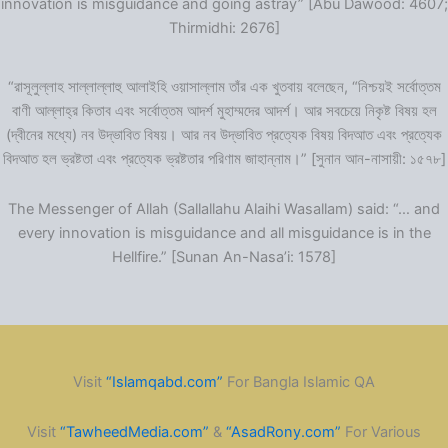
innovation is misguidance and going astray” [Abu Dawood: 4607;
Thirmidhi: 2676]
“রাসূলুল্লাহ সাল্লাল্লাহু আলাইহি ওয়াসাল্লাম তাঁর এক খুতবায় বলেছেন, “নিশ্চয়ই সর্বোত্তম
বাণী আল্লাহ্‌র কিতাব এবং সর্বোত্তম আদর্শ মুহাম্মদের আদর্শ। আর সবচেয়ে নিকৃষ্ট বিষয় হল
(দ্বীনের মধ্যে) নব উদ্ভাবিত বিষয়। আর নব উদ্ভাবিত প্রত্যেক বিষয় বিদআত এবং প্রত্যেক
বিদআত হল ভ্রষ্টতা এবং প্রত্যেক ভ্রষ্টতার পরিণাম জাহান্নাম।” [সুনান আন-নাসায়ী: ১৫৭৮]
The Messenger of Allah (Sallallahu Alaihi Wasallam) said: “… and
every innovation is misguidance and all misguidance is in the
Hellfire.” [Sunan An-Nasa’i: 1578]
Visit
“Islamqabd.com”
For Bangla Islamic QA
Visit
“TawheedMedia.com”
&
“AsadRony.com”
For Various