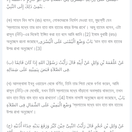
يَنْمِىْ ذَلِكَ إِلَى النَّبِيِّ .
(ক)
সাহল বিন সা‘দ (রাঃ) বলেন, লোকদেরকে নির্দেশ দেওয়া হত, মুছল্লী যেন
‘স্বলাতের মধ্যে তার ডান হাত বাম হাতের বাহুর উপর রাখে’। আবু হাযেম বলেন, এটা
রাসূল (ﷺ)-এর দিকেই ইঙ্গিত করা হত বলে আমি জানি।[2] ইমাম বুখারী (রহঃ)
অনুচ্ছেদ রচনা করেছেন,بَابُ وَضْعِ الْيُمْنَى عَلَى الْيُسْرَى ‘ডান হাত বাম হাতের
উপর রাখা অনুচ্ছেদ’।[3]
(ب) عَنْ عَلْقَمَةَ بْنِ وَائِلٍ عَنْ أَبِيْهِ قَالَ رَأَيْتُ رَسُوْلَ اللهِ إِذَا كَانَ قَائِمًا
فِى الصَّلاَةِ قَبَضَ بِيَمِيْنِهِ عَلَى شِمَالِهِ.
(খ)
আলক্বামা ইবনু ওয়ায়েল থেকে বর্ণিত, তিনি তার পিতা থেকে বর্ণনা করেন, আমি
রাসূল (ﷺ)-কে দেখেছি, যখন তিনি স্বলাতের মধ্যে দাঁড়ানো অবস্থায় থাকতেন, তখন
ডান হাত দিয়ে বাম হাত ধরে রাখতেন’।[4] ইমাম নাসাঈ অনুচ্ছেদ রচনা করেছেন, بَابُ
وَضْعِ الْيَمِيْنِ عَلَى الشِّمَالِ فِى الصَّلاَةِ ‘স্বলাতের মধ্যে ডান হাত বাম হাতের
উপর রাখা অনুচ্ছেদ’।
(ج) عَنْ وَائِلِ بْنِ حُجْرٍ قَالَ رَأَيْتُ النَّبِىَّ حِيْنَ كَبَّرَ وَرَفَعَ يَدَيْهِ حِذَاءَ أُذُنَيْهِ