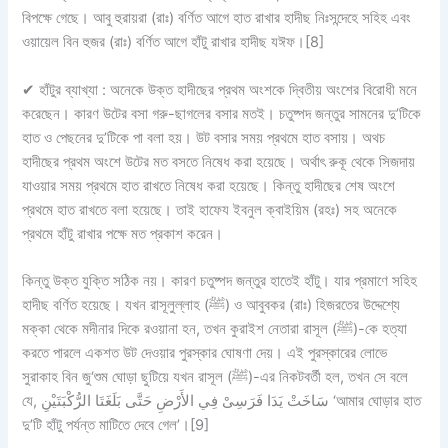
বিপক্ষে গেছে। আবু হুরায়রা (রাঃ) বর্ণিত আগে হাত রাখার হাদীছ নিঃসন্দেহে সহিহ এবং
ওয়ায়েল বিন হুজর (রাঃ) বর্ণিত আগে হাঁটু রাখার হাদীছ যঈফ।[8]
✔
হাঁটুর ব্যাখ্যা :
অনেকে উক্ত হাদীছের প্রথম অংশকে দ্বিতীয় অংশের বিরোধী মনে
করেছেন। কারণ উটের বসা গরু-ছাগলের বসার মতই। চতুষ্পদ জন্তুর সামনের দু’টিকে
হাত ও পেছনের দু’টিকে পা বলা হয়। উট বসার সময় প্রথমে হাত বসায়। অথচ
হাদীছের প্রথম অংশে উটের মত বসতে নিষেধ করা হয়েছে। অর্থাৎ রুকূ থেকে সিজদায়
যাওয়ার সময় প্রথমে হাত রাখতে নিষেধ করা হয়েছে। কিন্তু হাদীছের শেষ অংশে
প্রথমে হাত রাখতে বলা হয়েছে। তাই হাফেয ইবনুল ক্বাইয়িম (রহঃ) সহ অনেকে
প্রথমে হাঁটু রাখার পক্ষে মত প্রকাশ করেন।
কিন্তু উক্ত যুক্তি সঠিক নয়। কারণ চতুষ্পদ জন্তুর হাতেই হাঁটু। যার প্রমাণে সহিহ
হাদীছ বর্ণিত হয়েছে। যখন রাসূলুল্লাহ (ﷺ) ও আবুবকর (রাঃ) হিজরতের উদ্দেশ্যে
মক্কা থেকে মদীনার দিকে রওয়ানা হন, তখন কুরাইশ নেতারা রাসূল (ﷺ)-কে হত্যা
করতে পারলে একশত উট দেওয়ার পুরস্কার ঘোষণা দেয়। এই পুরস্কারের লোভে
সুরাকাহ বিন জু‘শুম ঘোড়া ছুটিয়ে যখন রাসূল (ﷺ)-এর নিকটবর্তী হল, তখন সে বলে
যে, سَاخَتْ يَدَا فَرَسِىْ فِي الأَرْضِ حَتَّى بَلَغَتَا الرُّكْبَتَيْنِ ‘আমার ঘোড়ার হাত
দু’টি হাঁটু পর্যন্ত মাটিতে দেবে গেল’।[9]