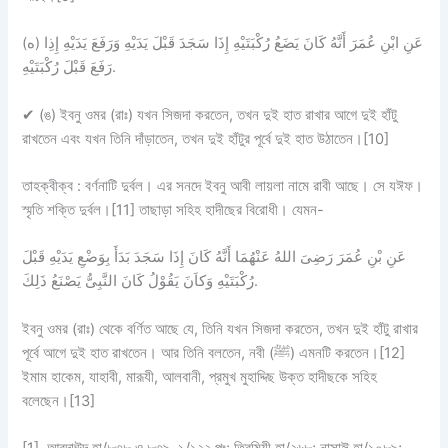
(ه) عَنِ ابْنِ عُمَرَ أَنَّهُ كَانَ يَضَعُ رُكْبَتَيْهِ إِذَا سَجَدَ قَبْلَ يَدَيْهِ وَرَفَعَ يَدَيْهِ إِذِا
رَفَعَ قَبْلَ رُكْبَتَيْهِ.
✔
(ঙ) ইবনু ওমর (রাঃ) যখন সিজদা করতেন, তখন দুই হাত রাখার আগে দুই হাঁটু
রাখতেন এবং যখন তিনি দাঁড়াতেন, তখন দুই হাঁটুর পূর্বে দুই হাত উঠাতেন।[10]
তাহক্বীক্ব :
বর্ণনাটি
দুর্বল।
এর সনদে ইবনু আবী লায়লা নামে রাবী আছে। সে যঈফ।
স্মৃতি শক্তি দুর্বল।[11] তাছাড়া সহিহ হাদীছের বিরোধী। যেমন-
عَنِ بْنِ عُمَرَ رَضِىَ اللهُ عَنْهُمَا أَنَّهُ كَانَ إِذَا سَجَدَ بَدَأَ بِوَضْعِ يَدَيْهِ قَبْلَ
رُكْبَتَيْهِ وَكاَنَ يَقُوْلُ كَانَ النَّبِىُّ يَصْنَعُ ذَلِكَ.
ইবনু ওমর (রাঃ) থেকে বর্ণিত আছে যে, তিনি যখন সিজদা করতেন, তখন দুই হাঁটু রাখার
পূর্বে আগে দুই হাত রাখতেন। আর তিনি বলতেন, নবী (ﷺ) এমনটি করতেন।[12]
ইমাম হাকেম, যাহাবী, মারূযী, আলবানী, প্রমুখ মুহাদ্দিছ উক্ত হাদীছকে সহিহ
বলেছেন।[13]