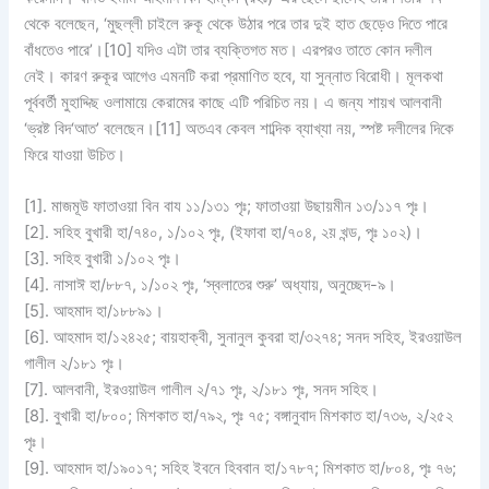
থেকে বলেছেন, ‘মুছল্লী চাইলে রুকূ থেকে উঠার পরে তার দুই হাত ছেড়েও দিতে পারে
বাঁধতেও পারে’।[10] যদিও এটা তার ব্যক্তিগত মত। এরপরও তাতে কোন দলীল
নেই। কারণ রুকূর আগেও এমনটি করা প্রমাণিত হবে, যা সুন্নাত বিরোধী। মূলকথা
পূর্ববর্তী মুহাদ্দিছ ওলামায়ে কেরামের কাছে এটি পরিচিত নয়। এ জন্য শায়খ আলবানী
‘ভ্রষ্ট বিদ‘আত’ বলেছেন।[11] অতএব কেবল শাব্দিক ব্যাখ্যা নয়, স্পষ্ট দলীলের দিকে
ফিরে যাওয়া উচিত।
[1]. মাজমূউ ফাতাওয়া বিন বায ১১/১৩১ পৃঃ; ফাতাওয়া উছায়মীন ১৩/১১৭ পৃঃ।
[2]. সহিহ বুখারী হা/৭৪০, ১/১০২ পৃঃ, (ইফাবা হা/৭০৪, ২য় খন্ড, পৃঃ ১০২)।
[3]. সহিহ বুখারী ১/১০২ পৃঃ।
[4]. নাসাঈ হা/৮৮৭, ১/১০২ পৃঃ, ‘স্বলাতের শুরু’ অধ্যায়, অনুচ্ছেদ-৯।
[5]. আহমাদ হা/১৮৮৯১।
[6]. আহমাদ হা/১২৪২৫; বায়হাক্বী, সুনানুল কুবরা হা/৩২৭৪; সনদ সহিহ, ইরওয়াউল
গালীল ২/১৮১ পৃঃ।
[7]. আলবানী, ইরওয়াউল গালীল ২/৭১ পৃঃ, ২/১৮১ পৃঃ, সনদ সহিহ।
[8]. বুখারী হা/৮০০; মিশকাত হা/৭৯২, পৃঃ ৭৫; বঙ্গানুবাদ মিশকাত হা/৭৩৬, ২/২৫২
পৃঃ।
[9]. আহমাদ হা/১৯০১৭; সহিহ ইবনে হিববান হা/১৭৮৭; মিশকাত হা/৮০৪, পৃঃ ৭৬;