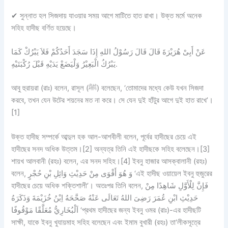
✔
সুন্নাত হল সিজদায় যাওয়ার সময় আগে মাটিতে হাত রাখা। উক্ত মর্মে অনেক
সহিহ হাদীছ বর্ণিত হয়েছে।
عَنْ أَبِىْ هُرَيْرَةَ قَالَ قَالَ رَسُوْلُ اللهِ إِذَا سَجَدَ أَحَدُكُمْ فَلاَ يَبْرُكْ كَمَا
يَبْرُكُ الْبَعِيْرُ وَلْيَضَعْ يَدَيْهِ قَبْلَ رُكْبَتَيْهِ.
আবু হুরায়রা (রাঃ) বলেন, রাসূল (ﷺ) বলেছেন, ‘তোমাদের মধ্যে কেউ যখন সিজদা
করবে, তখন যেন উটের শয়নের মত না করে। সে যেন দুই হাঁটুর আগে দুই হাত রাখে’।
[1]
উক্ত হাদীছ সম্পর্কে আব্দুল হক আল-আশবীলী বলেন, পূর্বের হাদীছের চেয়ে এই
হাদীছের সনদ অধিক উত্তম।[2] অন্যত্র তিনি এই হাদীছকে সহিহ বলেছেন।[3]
শায়খ আলবানী (রহঃ) বলেন, এর সনদ সহিহ।[4] ইবনু হাজার আসক্বালানী (রহঃ)
বলেন, وَ هُوَ أَقْوَى مِنْ حَدِيْثِ وَائِلِ بْنِ حُجْرٍ ‘এই হাদীছ ওয়ায়েল ইবনু হুজুরের
হাদীছের চেয়ে অধিক শক্তিশালী’। অতঃপর তিনি বলেন, فَإِنَّ لِلْأَوَّلِ شَاهِدًا مِنْ
حَدِيْثِ ابْنِ عُمَرَ رَضِىَ اللهُ تَعَالَى عَنْهُ صَحَّحَهُ اِبْنُ خُزَيْمَةَ وَذَكَرَهُ
اَلْبُخَارِيُّ مُعَلَّقًا مَوْقُوفًا ‘প্রথম হাদীছের জন্য ইবনু ওমর (রাঃ)-এর হাদীছটি
সাক্ষী, যাকে ইবনু খুযায়মাহ সহিহ বলেছেন এবং ইমাম বুখারী (রহঃ) তা‘লীকসূত্রে