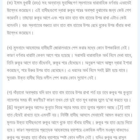
(ক)
ইমাম বুখারী (রহঃ) সহ অন্যান্য মুহাদ্দিছগণ স্বলাতের ধারাবাহিক বর্ণনায় এভাবেই
উল্লেখ করেছেন। এই হাদীছগুলো দ্বারা রুকূর পরের অবস্থা বুঝানোর জন্য কেউ পেশ
করেননি। তাছাড়া রুকূর আগে এবং পরে ডান হাত বাম হাতের উপর রাখা এটাও কেউ
বলেননি। বরং স্বলাতের শুরুতে ডান হাত বাম হাতের উপর রেখে বুকের উপর বাঁধার কথা
উল্লেখ করেছেন।
(খ)
মুসনাদে আহমাদের হাদীছটি জোরালভাবে পেশ করার মধ্যে কোন উপকারিতা নেই।
কারণ বর্ণনার ধারাটা কেবল আগে পরে হয়েছে। সরাসরি ধারাবাহিক অর্থ নিলে দেখা যাবে,
তিনি রুকূর আগে হাত বাঁধেননি, রুকূর পরে বেঁধেছেন। অনুরূপ আগে আঙ্গুল দ্বারা ইশারা
করেছেন, পরে উরুর উপর হাত রেখেছেন। এ ধরনের অর্থ নিলে সবই উল্টা হয়ে যাবে।
সুতরাং উক্ত হাদীছ দিয়ে দলীল পেশ করার কোন সুযোগ নেই।
(গ)
দাঁড়ানো অবস্থায় যদি ডান হাত বাম হাতের উপর রাখা শর্ত হয় তবে রুকূর পর কুনূতে
নাযেলার সময় কী করণীয়? কারণ তখন তো দুই হাত মুখ বরাবর তুলে দু‘আ করতে হয়।
[6] অনুরূপ রুকূর আগেও কুনূতে বিতর পড়ার সময় হাত তুলার প্রমাণ আছে।[7] তাই
হাত বেঁধেই রাখতে হবে এমনটি নয়। নির্দিষ্ট হাদীছ আসলে সেভাবেই আমল করতে হবে।
মূলতঃ উক্ত হাদীছগুলো রুকূর আগে বুকে হাত বাঁধার হাদীছ। রুকূর পর হাত ছেড়ে দিতে
হবে। কারণ স্বলাতের প্রত্যেক আহকামের ব্যাপারে একাধিক দলীল মওজুদ থাকলেও
রুকূর পর পুনরায় হাত বাঁধার ব্যাপারে স্পষ্ট কোন দলীল নেই। যদিও রুকূর পর রাসূল