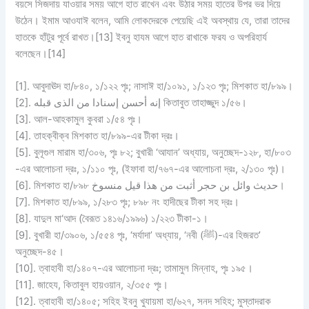
বয়সে সিজদায় যাওয়ার সময় আগে হাত রাখেন এবং উঠার সময় হাতের উপর ভর দিয়ে
উঠেন। ইমাম আওযাঈ বলেন, আমি লোকদেরকে পেয়েছি এই অবস্থায় যে, তারা তাদের
হাতকে হাঁটুর পূর্বে রাখত।[13] ইবনু হাযম আগে হাত রাখাকে ফরয ও অপরিহার্য
বলেছেন।[14]
[1]. আবুদাঊদ হা/৮৪০, ১/১২২ পৃঃ; নাসাঈ হা/১০৯১, ১/১২৩ পৃঃ; মিশকাত হা/৮৯৯।
[2]. إنه أحسن إسنادا من الذى قبله কিতাবুত তাহাজ্জুদ ১/৫৬।
[3]. আল-আহকামুল কুবরা ১/৫৪ পৃঃ।
[4]. তাহক্বীক্ব মিশকাত হা/৮৯৯-এর টীকা দ্রঃ।
[5]. বুলূগুল মারাম হা/৩০৬, পৃঃ ৮২; বুখারী ‘আযান’ অধ্যায়, অনুচ্ছেদ-১২৮, হা/৮০৩
-এর আলোচনা দ্রঃ, ১/১১০ পৃঃ, (ইফাবা হা/৭৬৭-এর আলোচনা দ্রঃ, ২/১৩০ পৃঃ)।
[6]. মিশকাত হা/৮৯৮ حديث وائل بن حجر أثبت من هذا قيل منسوخ।
[7]. মিশকাত হা/৮৯৯, ১/২৮৩ পৃঃ; ৮৯৮ নং হাদীছের টীকা সহ দ্রঃ।
[8]. যাদুল মা‘আদ (বৈরূত ১৪১৬/১৯৯৬) ১/২২৩ টীকা-১।
[9]. বুখারী হা/৩৯০৬, ১/৫৫৪ পৃঃ, ‘মর্যাদা’ অধ্যায়, ‘নবী (ﷺ)-এর হিজরত’
অনুচ্ছেদ-৪৫।
[10]. ত্বাহাবী হা/১৪০৭-এর আলোচনা দ্রঃ; তামামুল মিন্নাহ, পৃঃ ১৯৫।
[11]. জাহেয, কিতাবুল হায়ওয়ান, ২/৩৫৫ পৃঃ।
[12]. ত্বাহাবী হা/১৪০৫; সহিহ ইবনু খুযায়মা হা/৬২৭, সনদ সহিহ; মুস্তাদরাক