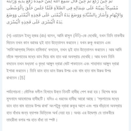
ثُمَّ حِيْنَ رَكَعَ ثُمَّ حِيْنَ قَالَ سَمِعَ اللهُ لِمَنْ حَمِدَهُ رَفَعَ يَدَيْهِ وَرَأَيْتُهُ
مُمْسِكاً يَمِيْنَهُ عَلَى شِمَالِهِ فِى الصَّلاَةِ فَلَمَّا جَلَسَ حَلَّقَ بِالْوُسْطَى
وَالإِبْهَامِ وَأَشَارَ بِالسَّبَّابَةِ وَوَضَعَ يَدَهُ الْيُمْنَى عَلَى فَخِذِهِ الْيُمْنَى وَوَضَعَ
يَدَهُ الْيُسْرَى عَلَى فَخِذِهِ الْيُسْرَى.
(গ)
ওয়ায়েল ইবনু হুজর (রাঃ) বলেন, আমি রাসূল (ﷺ)-কে দেখেছি, যখন তিনি তাকবীর
দিতেন তখন কান বরাবর দুই হাত উত্তোলন করতেন। যখন রুকূ করতেন এবং
‘সামি‘আল্লাহু লিমান হামিদাহ’ বলতেন, তখন দুই হাত উত্তোলন করতেন। আর আমি
তাঁকে স্বলাতের মধ্যে ডান দিয়ে বাম হাত ধরা অবস্থায় দেখেছি। আর যখন তিনি
বসতেন তখন মধ্যমা ও বৃদ্ধা আঙ্গুল দ্বারা মোট পাকাতেন এবং শাহাদাত আঙ্গুল দ্বারা
ইশারা করতেন। তিনি ডান হাত ডান উরুর উপর এবং বাম হাত বাম উরুর উপর
রাখতেন।[5]
পর্যালোচনা :
মৌলিক দলীল হিসাবে উক্ত তিনটি হাদীছ পেশ করা হয়। বিশেষ করে
মুসনাদে আহমাদের হাদীছটি। যদিও এ ধরনের হাদীছ আরো আছে। ‘স্বলাতের মধ্যে
ডান হাত বাম হাতের উপর রাখা’ অংশটুকু দ্বারা রুকূর আগে এবং পরে দাঁড়ানো অবস্থায়
হাত বাঁধার জন্য ব্যাপক ভিত্তিক অর্থ নেয়া হয়। অথচ এর উদ্দেশ্য যে তাকবীরে
তাহরীমা বলার পর হাত বাঁধা তা স্পষ্ট।