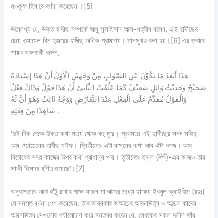
মওকূফ হিসাবে বর্ণনা করেছেন’।[5]
উল্লেখ্য যে, উক্ত হাদীছ সম্পর্কে আবু সুলাইমান আল-খত্বীব বলেন, এই হাদীছের
চেয়ে ওয়ায়েল বিন হুজরের হাদীছ অধিক প্রামাণ্য। মানসূখও বলা হয়।[6] এর জবাবে
শায়খ আলবানী বলেন,
هَذَا أَبْعَدُ مَا يَكُوْنُ عَنِ الصَّوَابِ مِنْ وَجْهَيْنِ الْأَوَّلُ أَنَّ هَذَا إِسْنَادَهُ
صَحِيْحٌ وَحَدِيْثُ وَائِلٍ ضَعِيْفٌ كَمَا عَلَّقْتُ الثَّانِىْ أَنَّ هَذَا قَوْلٌ وَذَاكَ فِعْلٌ
وَالْقَوْلُ مُقَدَّمٌ عَلَى الْفِعْلِ عِنْدَ التَّعَارُضِ وَوَجْهٌ ثَالِثٌ وَهُوَ أَنَّ لَهُ
شَاهِدًا مِنْ فِعْلِهِ .
‘দুই দিক থেকে উক্ত কথা সত্য থেকে বহু দূরে। প্রথমতঃ এই হাদীছের সনদ সহিহ
আর ওয়ায়েলের হাদীছ যঈফ। দ্বিতীয়তঃ এটা রাসূলের কথা আর ঐটা কাজ। আর
বিরোধের সময় কাজের উপর কথা প্রাধান্য পায়। তৃতীয়তঃ রাসূল (ﷺ)-এর কাজও তার
সাক্ষী হিসাবে বর্ণিত হয়েছে’।[7]
অনুরূপভাবে আগ হাঁটু রাখার পক্ষে যাদুল মা‘আদের মধ্যে হাফেয ইবনুল ক্বাইয়িম (রহঃ)
যে সমস্ত বর্ণনা পেশ করেছেন, তার ভাষ্যকার শু‘আয়েব আরনাঊত্ব ও আব্দুল কাদের
আরনাঊত্ব সেগুলোর পর্যালোচনা করে মন্তব্য করেন যে, লেখকের সকল দলীল তাঁর