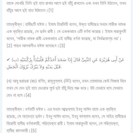
তাকে দেখেছি তিনি দুই হাত রাখার আগে দুই হাঁটু রাখতেন এবং যখন তিনি উঠতেন, তখন
হাঁটুর আগে দুই হাত উঠাতেন।[1]
তাহক্বীক্ব :
হাদীছটি
যঈফ।
ইমাম তিরমিযী বলেন, উক্ত হাদীছের সনদে শারীক নামক
এক ব্যক্তি রয়েছে, সে দুর্বল রাবী। সে এককভাবে এটি বর্ণনা করেছে। ইমাম দারাকুৎনী
বলেন, ‘শারীক নামক রাবী এককভাবে এই হাদীছ বর্ণনা করেছে, যা নির্ভরযোগ্য নয়’।
[2] শায়খ আলবানীও যঈফ বলেছেন।[3]
✔
(ب) عَنْ أَبِى هُرَيْرَةَ عَنِ النَّبِىِّ قَالَ إِذَا سَجَدَ أَحَدُكُمْ فَلْيَبْدَأْ بِرُكْبَتَيْهِ
قَبْلَ يَدَيْهِ وَلاَ يَبْرُكْ بُرُوْكَ الْجَمَلِ.
(খ) আবু হুরায়রা (রাঃ) বর্ণিত, রাসূলুল্লাহ (ﷺ) বলেন, যখন তোমাদের কেউ সিজদা দিবে
তখন সে যেন দুই হাত দেওয়ার পূর্বে দুই হাঁটু দিয়ে শুরু করে। উট যেভাবে বসে সেভাবে
যেন না বসে।[4]
তাহক্বীক্ব
: বর্ণনাটি
যঈফ।
এর সনদে আব্দুল্লাহ ইবনু সাঈদ নামে এক ব্যক্তি
রয়েছে, সে অত্যন্ত দুর্বল। ইবনু সাঈদ বলেন, ইবনু ফাল্লাস বলেন, সে সহিহ হাদীছের
বিরোধী হাদীছ বর্ণনাকারী, পরিত্যক্ত রাবী। ইমাম দারাকুৎনী বলেন, সে পরিত্যক্ত,
হাদীছ জালকারী।[5]