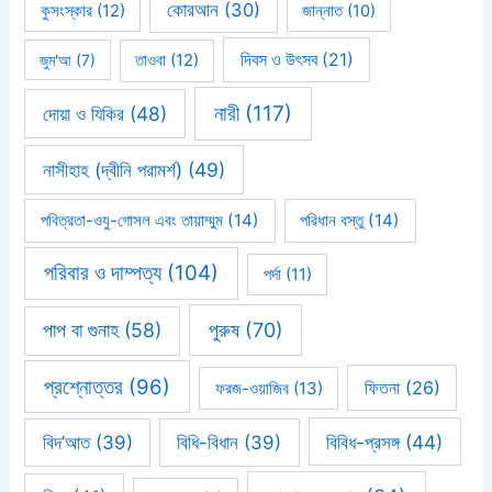
কোরআন
(30)
কুসংস্কার
(12)
জান্নাত
(10)
দিবস ও উৎসব
(21)
জুম'আ
(7)
তাওবা
(12)
নারী
(117)
দোয়া ও যিকির
(48)
নাসীহাহ (দ্বীনি পরামর্শ)
(49)
পবিত্রতা-ওযু-গোসল এবং তায়াম্মুম
(14)
পরিধান বস্তু
(14)
পরিবার ও দাম্পত্য
(104)
পর্দা
(11)
পাপ বা গুনাহ
(58)
পুরুষ
(70)
প্রশ্নোত্তর
(96)
ফিতনা
(26)
ফরজ-ওয়াজিব
(13)
বিবিধ-প্রসঙ্গ
(44)
বিদ’আত
(39)
বিধি-বিধান
(39)