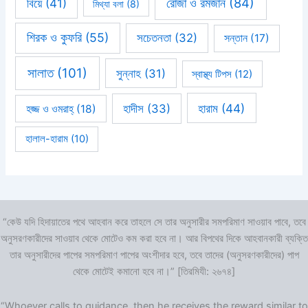
রোজা ও রমজান
(84)
বিয়ে
(41)
মিথ্যা বলা
(8)
শিরক ও কুফরি
(55)
সচেতনতা
(32)
সন্তান
(17)
সালাত
(101)
সুন্নাহ
(31)
স্বাস্থ্য টিপস
(12)
হারাম
(44)
হাদীস
(33)
হজ্জ ও ওমরাহ্‌
(18)
হালাল-হারাম
(10)
“কেউ যদি হিদায়াতের পথে আহবান করে তাহলে সে তার অনুসারীর সমপরিমাণ সাওয়াব পাবে, তবে
অনুসরণকারীদের সাওয়াব থেকে মোটেও কম করা হবে না। আর বিপথের দিকে আহবানকারী ব্যক্তি
তার অনুসারীদের পাপের সমপরিমাণ পাপের অংশীদার হবে, তবে তাদের (অনুসরণকারীদের) পাপ
থেকে মোটেই কমানো হবে না।” [তিরমিযী: ২৬৭৪]
“Whoever calls to guidance, then he receives the reward similar to