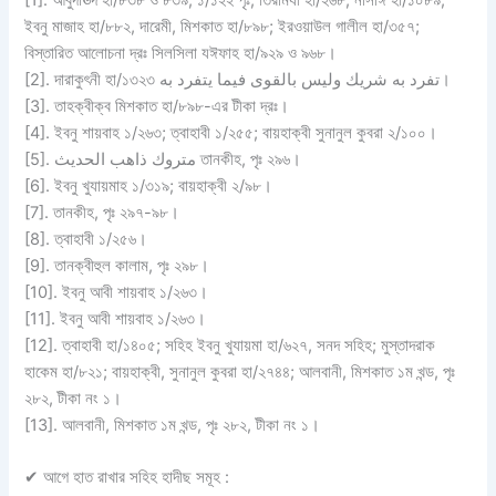
[1]. আবুদাঊদ হা/৮৩৮ ও ৮৩৯, ১/১২২ পৃঃ; তিরমিযী হা/২৬৮; নাসাঈ হা/১০৮৯;
ইবনু মাজাহ হা/৮৮২, দারেমী, মিশকাত হা/৮৯৮; ইরওয়াউল গালীল হা/৩৫৭;
বিস্তারিত আলোচনা দ্রঃ সিলসিলা যঈফাহ হা/৯২৯ ও ৯৬৮।
[2]. দারাকুৎনী হা/১৩২৩ تفرد به شريك وليس بالقوى فيما يتفرد به।
[3]. তাহক্বীক্ব মিশকাত হা/৮৯৮-এর টীকা দ্রঃ।
[4]. ইবনু শায়বাহ ১/২৬৩; ত্বাহাবী ১/২৫৫; বায়হাক্বী সুনানুল কুবরা ২/১০০।
[5]. متروك ذاهب الحديث তানকীহ, পৃঃ ২৯৬।
[6]. ইবনু খুযায়মাহ ১/৩১৯; বায়হাক্বী ২/৯৮।
[7]. তানকীহ, পৃঃ ২৯৭-৯৮।
[8]. ত্বাহাবী ১/২৫৬।
[9]. তানক্বীহুল কালাম, পৃঃ ২৯৮।
[10]. ইবনু আবী শায়বাহ ১/২৬৩।
[11]. ইবনু আবী শায়বাহ ১/২৬৩।
[12]. ত্বাহাবী হা/১৪০৫; সহিহ ইবনু খুযায়মা হা/৬২৭, সনদ সহিহ; মুস্তাদরাক
হাকেম হা/৮২১; বায়হাক্বী, সুনানুল কুবরা হা/২৭৪৪; আলবানী, মিশকাত ১ম খন্ড, পৃঃ
২৮২, টীকা নং ১।
[13]. আলবানী, মিশকাত ১ম খন্ড, পৃঃ ২৮২, টীকা নং ১।
✔
আগে হাত রাখার সহিহ হাদীছ সমূহ :