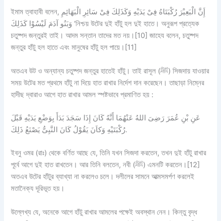
ইমাম ত্বাহাবী বলেন, إَِنَّ الْبَعِيْرَ رُكْبَتَاهُ فِىْ يَدَيْهِ وَكَذَلِكَ فِىْ سَائِرِ الْبَهَائِمِ
وَبَنُو آدَمَ لَيْسُوْا كَذَلِكَ ‘নিশ্চয় উটের দুই হাঁটু হল দুই হাতে। অনুরূপ প্রত্যেক
চতুষ্পদ জন্তুরই তাই। আদম সন্তান তাদের মত নয়।[10] জাহেয বলেন, চতুষ্পদ
জন্তুর হাঁটু হল হাতে এবং মানুষের হাঁটু হল পায়ে।[11]
অতএব উট ও অন্যান্য চতুষ্পদ জন্তুর হাতেই হাঁটু। তাই রাসূল (ﷺ) সিজদায় যাওয়ার
সময় উটের মত প্রথমে হাঁটু না দিয়ে হাত রাখার নির্দেশ দান করেছেন। তাছাড়া নিম্নের
হাদীছ দ্বারাও আগে হাত রাখার আমল স্পষ্টভাবে প্রমাণিত হয় :
عَنِ بْنِ عُمَرَ رَضِىَ اللهُ عَنْهُمَا أَنَّهُ كَانَ إِذَا سَجَدَ بَدَأَ بِوَضْعِ يَدَيْهِ قَبْلَ
رُكْبَتَيْهِ وَكاَنَ يَقُوْلُ كَانَ النَّبِىُّ يَصْنَعُ ذَلِكَ.
ইবনু ওমর (রাঃ) থেকে বর্ণিত আছে যে, তিনি যখন সিজদা করতেন, তখন দুই হাঁটু রাখার
পূর্বে আগে দুই হাত রাখতেন। আর তিনি বলতেন, নবী (ﷺ) এমনটি করতেন।[12]
অতএব উটের হাঁটুর ব্যাখ্যা না করলেও চলে। দলীলের সামনে আত্মসমর্পণ করলেই
মতানৈক্য দূরিভূত হয়।
উল্লেখ্য যে, অনেকে আগে হাঁটু রাখার আমলের পক্ষেই অবস্থান নেন। কিন্তু বৃদ্ধ