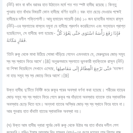
(ﷺ) কান বা কাঁধ বরাবর হাত উঠাতেন মর্মে শত শত স্পষ্ট হাদীছ রয়েছে। কিন্তু
পুনরায় হাত বাঁধার বিষয়টি কোন হাদীছে বর্ণিত হয়নি। বরং হাত ছেড়ে দেওয়ার পক্ষেই
হাদীছের দলীল শক্তিশালী। আবু হুমায়েদ সায়েদী (রাঃ) ১০ জন ছাহাবীর সামনে রাসূল
(ﷺ)-এর স্বলাতের বাস্তব নমুনা যে হাদীছে প্রদর্শন করেছিলেন এবং সত্যায়ন প্রাপ্ত
হয়েছিলেন, সে হাদীছে বলা হয়েছে- فَإِذَا رَفَعَ رَأْسَهُ اسْتَوَى حَتَّى يَعُوْدَ كُلُّ
فَقَارٍ مَكَانَهُ.
‘তিনি রুকূ থেকে মাথা উঠিয়ে সোজা দাঁড়িয়ে গেলেন এমনভাবে যে, মেরুদন্ডের জোড় সমূহ
স্ব স্ব স্থানে ফিরে আসে’।[8] অনুরূপভাবে স্বলাতে ভুলকারী ব্যক্তিকে রাসূল (ﷺ)
যা শিক্ষা দিয়েছিলে সেখানে এসেছে, حَتَّى تَرْجِعَ الْعِظَامُ إِلَى مَفَاصِلِهَا ‘যতক্ষণ
না হাড় সমূহ স্ব স্ব জোড়ে ফিরে আসে’।[9]
উক্ত হাদীছ দু’টিতে নির্দিষ্ট করে রুকূর পরের অবস্থা বর্ণনা করা হয়েছে। শরীরের হাড়ের
জোড় সমূহ স্ব স্ব স্থানে ফিরে গেলে রুকূর পর দাঁড়ানো অবস্থায় হাতকে তার স্বাভাবিক
অবস্থায় ছেড়ে দিতে হবে। অন্যথা হাতের অস্থির জোড় স্ব স্ব স্থানে ফিরে যাবে না।
আর পুনরায় হাত বাঁধাটা হাতের স্বাভাবিক অবস্থা নয়।
(ঘ)
উক্ত আম হাদীছ দ্বারা পূর্বের কেউ রুকূ থেকে উঠার পর হাত বাঁধার দলীল পেশ
করেননি। যদিও ইমাম আহমাদ বিন হাম্বল (রহঃ)-এর ছেলে ছালেহ তার পিতার পক্ষ