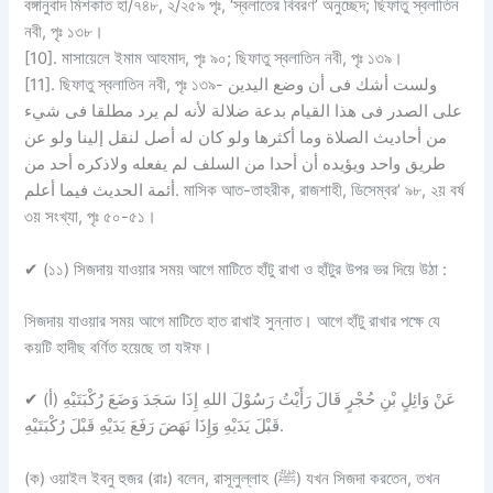
বঙ্গানুবাদ মিশকাত হা/৭৪৮, ২/২৫৯ পৃঃ, ‘স্বলাতের বিবরণ’ অনুচ্ছেদ; ছিফাতু স্বলাতিন
নবী, পৃঃ ১৩৮।
[10]. মাসায়েলে ইমাম আহমাদ, পৃঃ ৯০; ছিফাতু স্বলাতিন নবী, পৃঃ ১৩৯।
[11]. ছিফাতু স্বলাতিন নবী, পৃঃ ১৩৯- ولست أشك فى أن وضع اليدين
على الصدر فى هذا القيام بدعة ضلالة لأنه لم يرد مطلقا فى شيء
من أحاديث الصلاة وما أكثرها ولو كان له أصل لنقل إلينا ولو عن
طريق واحد ويؤيده أن أحدا من السلف لم يفعله ولاذكره أحد من
أئمة الحديث فيما أعلم. মাসিক আত-তাহরীক, রাজশাহী, ডিসেম্বর’ ৯৮, ২য় বর্ষ
৩য় সংখ্যা, পৃঃ ৫০-৫১।
✔
(১১) সিজদায় যাওয়ার সময় আগে মাটিতে হাঁটু রাখা ও হাঁটুর উপর ভর দিয়ে উঠা :
সিজদায় যাওয়ার সময় আগে মাটিতে হাত রাখাই সুন্নাত। আগে হাঁটু রাখার পক্ষে যে
কয়টি হাদীছ বর্ণিত হয়েছে তা যঈফ।
✔
(أ) عَنْ وَائِلٍ بْنِ حُجْرٍ قَالَ رَأَيْتُ رَسُوْلَ اللهِ إِذَا سَجَدَ وَضَعَ رُكْبَتَيْهِ
قَبْلَ يَدَيْهِ وَإِذَا نَهَضَ رَفَعَ يَدَيْهِ قَبْلَ رُكْبَتَيْهِ.
(ক) ওয়াইল ইবনু হুজর (রাঃ) বলেন, রাসূলুল্লাহ (ﷺ) যখন সিজদা করতেন, তখন