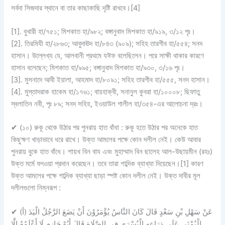
সর্বদা সিজদার স্থানে বা তার কাছাকাছি দৃষ্টি রাখবে।[4]
[1]. বুখারী হা/৭৫১; মিশকাত হা/৯৮২; বঙ্গানুবাদ মিশকাত হা/৯১৯, ৩/১২ পৃঃ।
[2]. তিরমিযী হা/২৮৬৩; আবুদাঊদ হা/৮৪৩ (৯০৯); সহিহ তারগীব হা/৫৫৪; সনদ
হাসান। উল্লেখ্য যে, আলবানী প্রথমে যঈফ বলেছিলেন। পরে সাক্ষী থাকার কারণে
হাসান বলেছেন; মিশকাত হা/৯৯৫; বঙ্গানুবাদ মিশকাত হা/৯৩০, ৩/১৬ পৃঃ।
[3]. মুসনাদে আবী ইয়ালা, আহমাদ হা/৮০৯১; সহিহ তারগীব হা/৫৫৫, সনদ হাসান।
[4]. মুস্তাদরাক হাকেম হা/১৭৬১; বায়হাক্বী, সনানুল কুবরা হা/১০০০৮; ছিফাতু
স্বলাতিন নবী, পৃঃ ৮৯; সনদ সহিহ, ইওয়াউল গালীল হা/৩৫৪-এর আলোচনা দ্রঃ।
✔
(১০) রুকূ থেকে উঠার পর পুনরায় হাত বাঁধা :
রুকূ হতে উঠার পর অনেকে হাত
কিছুক্ষণ খাড়াভাবে ধরে রাখে। উক্ত আমলের পক্ষে কোন দলীল নেই। কেউ আবার
পুনরায় বুকে হাত বাঁধে। শায়খ বিন বায এবং মুহাম্মাদ বিন ছালেহ আল-উছায়মীন (রহঃ)
উক্ত মর্মে ফৎওয়া প্রদান করেছেন। তবে তারা শাব্দিক ব্যাখ্যা দিয়েছেন।[1] কারণ
উক্ত আমলের পক্ষে শাব্দিক ব্যাখ্যা ছাড়া স্পষ্ট কোন দলীল নেই। উক্ত দাবীর মূল
দলীলগুলো নিম্নরূপ :
✔
(أ) عَنْ سَهْلِ بْنِ سَعْدٍ قَالَ كَانَ النَّاسُ يُؤْمَرُوْنَ أَنْ يَضَعَ الرَّجُلُ الْيَدَ
الْيُمْنَى عَلَى ذِرَاعِهِ الْيُسْرَى فِي الصَّلَاةِ قَالَ أَبُوْ حَازِمٍ لَا أَعْلَمُهُ إِلَّا