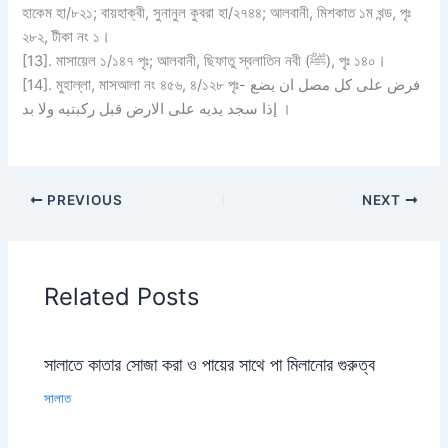
হাকেম হা/৮২১; বায়হাক্বী, সুনানুল কুবরা হা/২৭৪৪; আলবানী, মিশকাত ১ম খন্ড, পৃঃ
২৮২, টীকা নং ১।
[13]. মাসায়েল ১/১৪৭ পৃঃ; আলবানী, ছিফাতু স্বলাতিন নবী (ﷺ), পৃঃ ১৪০।
[14]. মুহাল্লা, মাসআলা নং ৪৫৬, ৪/১২৮ পৃঃ- فرض على كل مصل ان يضع
إذا سجد يديه على الارض قبل ركبتيه ولا بد ।
PREVIOUS
NEXT
Related Posts
সালাতে কাতার সোজা করা ও পায়ের সাথে পা মিলানোর গুরুত্ব
সালাত