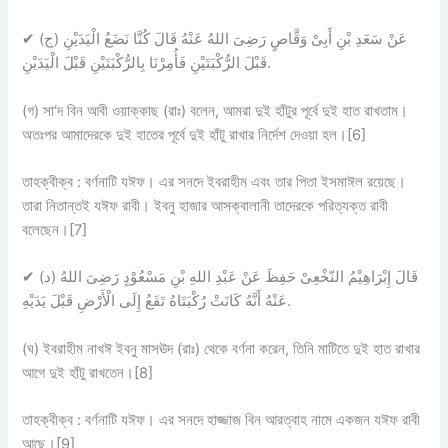
✔
(ج) عَنْ سَعَدِ بْنِ أَبِىْ وَقَّاصٍ رَضِىَ اللهُ عَنْهُ قَالَ كُنَّا نَضَعُ الْيَدَيْنِ
قَبْلَ الرُّكْبَتَيْنِ فَأُمِرْنَا بِالرُّكْبَتَيْنِ قَبْلَ الْيَدَيْنِ.
(গ) সা‘দ বিন আবী ওয়াক্কাছ (রাঃ) বলেন, আমরা দুই হাঁটুর পূর্বে দুই হাত রাখতাম।
অতঃপর আমাদেরকে দুই হাতের পূর্বে দুই হাঁটু রাখার নির্দেশ দেওয়া হল।[6]
তাহক্বীক্ব :
বর্ণনাটি
যঈফ।
এর সনদে ইবরাহীম এবং তার পিতা ইসমাঈল রয়েছে।
তারা নিতান্তই যঈফ রাবী। ইবনু হাজার আসক্বালানী তাদেরকে পরিত্যক্ত রাবী
বলেছেন।[7]
✔
(د) قَالَ إِبْرَاهِيْمُ النّخْعِىْ حَفِظَ عَنْ عَبْدِ اللهِ بْنِ مَسْعُوْدٍ رَضِىَ اللهُ
عَنْهُ أَنَّهُ كَانَتْ رُكْبَتَاهُ تَقَعُ إِلَى الْأَرْضِ قَبْلَ يَدَيْهِ.
(ঘ) ইবরাহীম নাখঈ ইবনু মাসঊদ (রাঃ) থেকে বর্ণনা করেন, তিনি মাটিতে দুই হাত রাখার
আগে দুই হাঁটু রাখতেন।[8]
তাহক্বীক্ব :
বর্ণনাটি
যঈফ।
এর সনদে হাজ্জাজ বিন আরত্বাহ নামে একজন যঈফ রাবী
আছে।[9]