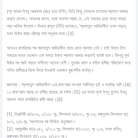
(গ) যায়েদ ইবনু আরকাম (রাঃ) হতে বর্ণিত, তিনি কিছু লোককে চাশতের স্বলাত আদায়
করতে দেখেন। অতঃপর বলেন, তারা অবগত আছে যে, এই সময়ের চেয়ে অন্য সময়ে
পড়া অধিক উত্তম। নিশ্চয় রাসূল (ﷺ) বলেছেন, ‘স্বলাতুল আউয়াবীন’ তখন পড়বে,
যখন উটের বাচ্চা রৌদ্রে তাপ অনুভব করে।[3]
অতএব মাগরিবের পর স্বলাতুল আউয়াবীন নামে কোন স্বলাত নেই। তাই উক্ত তিন
সময়ের মধ্যে যেকোন এক সময়ে উক্ত স্বলাত আদায় করলেই যথেষ্ট হবে। কিন্তু সূর্য
উঠার পর পরই পড়লে ফযীলত অনেক বেশী। সুতরাং জাল ও যঈফ হাদীছ পরিত্যাগ করে
সহিহ হাদীছের দিকে ফিরে যাওয়াই একজন মুছল্লীর কর্তব্য।
জ্ঞাতব্য :
‘স্বলাতুল আউয়াবীন’-এর রাক‘আত সংখ্যা সর্বনিম্ন দুই ও সর্বোচ্চ আট।[4]
১২ রাক‘আত পড়ার যে হাদীছ রয়েছে তা যঈফ।[5] এর সনদে মূসা ইবনু ফুলান ইবনু
আনাস নামে অপরিচিত রাবী আছে।[6]
[1]. তিরমিযী হা/৫৮৬, ১/১৩০ পৃঃ; মিশকাত হা/৯৭১, পৃঃ ৮৯; বঙ্গানুবাদ মিশকাত হা/
৯০৯, ৩/৬ পৃঃ, ‘স্বলাতের পর যিকির’ অনুচ্ছেদ।
[2]. আবুদাঊদ হা/৫২৪২, ২/৭১১ পৃঃ; মিশকাত হা/১৩১৫, পৃঃ ১১৬, সনদ সহিহ;
বঙ্গানুবাদ মিশকাত হা/১২৩৯, ৩/১৫৭ পৃঃ।