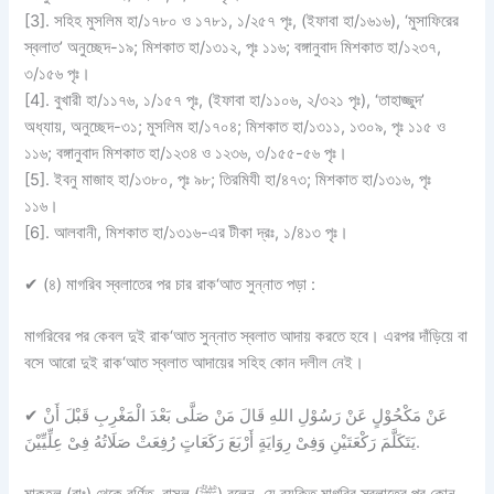
[3]. সহিহ মুসলিম হা/১৭৮০ ও ১৭৮১, ১/২৫৭ পৃঃ, (ইফাবা হা/১৬১৬), ‘মুসাফিরের
স্বলাত’ অনুচ্ছেদ-১৯; মিশকাত হা/১৩১২, পৃঃ ১১৬; বঙ্গানুবাদ মিশকাত হা/১২৩৭,
৩/১৫৬ পৃঃ।
[4]. বুখারী হা/১১৭৬, ১/১৫৭ পৃঃ, (ইফাবা হা/১১০৬, ২/৩২১ পৃঃ), ‘তাহাজ্জুদ’
অধ্যায়, অনুচ্ছেদ-৩১; মুসলিম হা/১৭০৪; মিশকাত হা/১৩১১, ১৩০৯, পৃঃ ১১৫ ও
১১৬; বঙ্গানুবাদ মিশকাত হা/১২৩৪ ও ১২৩৬, ৩/১৫৫-৫৬ পৃঃ।
[5]. ইবনু মাজাহ হা/১৩৮০, পৃঃ ৯৮; তিরমিযী হা/৪৭৩; মিশকাত হা/১৩১৬, পৃঃ
১১৬।
[6]. আলবানী, মিশকাত হা/১৩১৬-এর টীকা দ্রঃ, ১/৪১৩ পৃঃ।
✔
(৪) মাগরিব স্বলাতের পর চার রাক‘আত সুন্নাত পড়া :
মাগরিবের পর কেবল দুই রাক‘আত সুন্নাত স্বলাত আদায় করতে হবে। এরপর দাঁড়িয়ে বা
বসে আরো দুই রাক‘আত স্বলাত আদায়ের সহিহ কোন দলীল নেই।
✔
عَنْ مَكْحُوْلٍ عَنْ رَسُوْلِ اللهِ قَالَ مَنْ صَلَّى بَعْدَ الْمَغْرِبِ قَبْلَ أَنْ
يَتَكَلَّمَ رَكْعَتَيْنِ وَفِىْ رِوَايَةٍ أَرْبَعَ رَكَعَاتٍ رُفِعَتْ صَلَاتُهُ فِىْ عِلِّيِّيْنَ.
মাকহূল (রাঃ) থেকে বর্ণিত, রাসূল (ﷺ) বলেন, যে ব্যক্তি মাগরিব স্বলাতের পর কোন