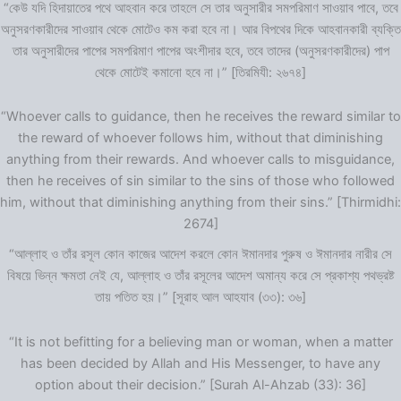
“কেউ যদি হিদায়াতের পথে আহবান করে তাহলে সে তার অনুসারীর সমপরিমাণ সাওয়াব পাবে, তবে
অনুসরণকারীদের সাওয়াব থেকে মোটেও কম করা হবে না। আর বিপথের দিকে আহবানকারী ব্যক্তি
তার অনুসারীদের পাপের সমপরিমাণ পাপের অংশীদার হবে, তবে তাদের (অনুসরণকারীদের) পাপ
থেকে মোটেই কমানো হবে না।” [তিরমিযী: ২৬৭৪]
“Whoever calls to guidance, then he receives the reward similar to
the reward of whoever follows him, without that diminishing
anything from their rewards. And whoever calls to misguidance,
then he receives of sin similar to the sins of those who followed
him, without that diminishing anything from their sins.” [Thirmidhi:
2674]
“আল্লাহ ও তাঁর রসূল কোন কাজের আদেশ করলে কোন ঈমানদার পুরুষ ও ঈমানদার নারীর সে
বিষয়ে ভিন্ন ক্ষমতা নেই যে, আল্লাহ ও তাঁর রসূলের আদেশ অমান্য করে সে প্রকাশ্য পথভ্রষ্ট
তায় পতিত হয়।” [সূরাহ আল আহযাব (৩৩): ৩৬]
“It is not befitting for a believing man or woman, when a matter
has been decided by Allah and His Messenger, to have any
option about their decision.” [Surah Al-Ahzab (33): 36]