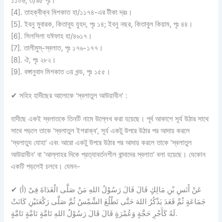
১১০৬, ৩/৯৫ পৃঃ।
[4]. তাহক্বীক্ব মিশকাত হা/১১৭৪-এর টীকা দ্রঃ।
[5]. ইবনু মুবারক, কিতাবুয যুহদ, পৃঃ ১৪; ইবনু নছর, কিতাবুল কিয়াম, পৃঃ ৪৪।
[6]. সিলসিলা যঈফাহ হা/৪৬১৭।
[7]. তালীমুস্-স্বলাত, পৃঃ ১৭৬-১৭৭।
[8]. ঐ, পৃঃ ২৮২।
[9]. বঙ্গানুবাদ মিশকাত ৩য় খন্ড, পৃঃ ১৫৫।
✔
সহিহ হাদীছের আলোকে ‘স্বলাতুল আউয়াবীন’ :
হাদীছে একই স্বলাতকে তিনটি নামে উল্লেখ করা হয়েছে। পূর্ব আকাশে সূর্য উঠার সাথে
সাথে পড়লে তাকে ‘স্বলাতুল ইশরাক্ব’, সূর্য একটু উপরে উঠার পর আদায় করলে
‘স্বলাতুয যোহা’ এবং আরো একটু উপরে উঠার পর আদায় করলে তাকে ‘স্বলাতুল
আউয়াবীন’ বা ‘আল্লাহর দিকে প্রত্যাবর্তনশীল বান্দাদের স্বলাত’ বলা হয়েছে। যেকোন
একটি পড়লেই চলবে। যেমন-
✔
(أ) عَنْ أَنَسِ بْنِ مَالِكٍ قَالَ قَالَ رَسُوْلُ اللهِ مَنْ صَلَّى الْغَدَاةَ فِىْ
جَمَاعَةٍ ثُمَّ قَعَدَ يَذْكُرُ اللهَ حَتَّى تَطْلُعَ الشَّمْسُ ثُمَّ صَلَّى رَكْعَتَيْنِ كَانَتْ
لَهُ كَأَجْرِ حَجَّةٍ وَعُمْرَةٍ قَالَ قَالَ رَسُوْلُ اللهِ تَامَّةٍ تَامَّةٍ تَامَّةٍ.