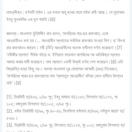
তাহক্বীক্ব :
বর্ণনাটি
যঈফ
। এর সনদে আবু ছাখর নামে যঈফ রাবী আছে। সে মুহাম্মাদ
ইবনু মুনকাদির-এর যুগ পায়নি।[6]
জ্ঞাতব্য :
মাওলানা মুহিউদ্দীন খান বলেন, ‘মাগরিবের পরে ছয় রাকআত, একে
আওয়াবীনও বলা হয়।… আওয়াবীন স্বলাতের সর্বাধিক রাকআত সংখ্যা বিশ। দু’ কিংবা
চার রাকআতও জায়েয। নবী (ﷺ) আওয়াবীনের অনেক ফযীলত বর্ণনা করেছেন’।[7]
‘নবীজীর স্বলাত’ শীর্ষক বইয়ে ড. ইলিয়াস ফায়সাল মাগরিবের পর অতিরিক্ত স্বলাত
আদায় করার দাবী করেছেন। তার প্রমাণে একটি উদ্ভট বর্ণনা পেশ করেছেন।[8] এটা
বিভ্রান্তি ছাড়া কিছু নয়। অবশ্য মাওলানা নূর মোহাম্মদ আ’জমী (রহঃ) লিখেছেন,
‘মাগরিবের পরের ছয় রাকআতের নাম ‘স্বলাতুল আওয়াবীন’ বলিয়া কোন হাদীসে উল্লেখ
নাই’।[9]
[1]. তিরমিযী হা/৪৩৬, ১/৯৮ পৃঃ; ইবনু মাজাহ হা/১১৬৭; মিশকাত হা/১১৭৩, পঃ
১০৫; বঙ্গানুবাদ মিশকাত হা/১১০৫, ৩/৯৫ পৃঃ।
[2]. যঈফ তিরমিযী হা/৬৬, পৃঃ ৪৮-৪৯; সিলসিলা যঈফাহ হা/৪৬৯; যঈফুল জামে‘ হা/
৫৬৬১।
[3]. তিরমিযী হা/৪৩৬, ১/৯৮ পৃঃ; মিশকাত হা/১১৭৪, পৃঃ ১০৫; বঙ্গানুবাদ মিশকাত হা/