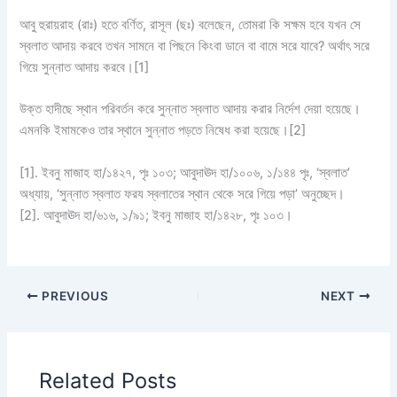
আবু হুরায়রাহ (রাঃ) হতে বর্ণিত, রাসূল (ছঃ) বলেছেন, তোমরা কি সক্ষম হবে যখন সে
স্বলাত আদায় করবে তখন সামনে বা পিছনে কিংবা ডানে বা বামে সরে যাবে? অর্থাৎ সরে
গিয়ে সুন্নাত আদায় করবে।[1]
উক্ত হাদীছে স্থান পরিবর্তন করে সুন্নাত স্বলাত আদায় করার নির্দেশ দেয়া হয়েছে।
এমনকি ইমামকেও তার স্থানে সুন্নাত পড়তে নিষেধ করা হয়েছে।[2]
[1]. ইবনু মাজাহ হা/১৪২৭, পৃঃ ১০৩; আবুদাঊদ হা/১০০৬, ১/১৪৪ পৃঃ, ‘স্বলাত’
অধ্যায়, ‘সুন্নাত স্বলাত ফরয স্বলাতের স্থান থেকে সরে গিয়ে পড়া’ অনুচ্ছেদ।
[2]. আবুদাঊদ হা/৬১৬, ১/৯১; ইবনু মাজাহ হা/১৪২৮, পৃঃ ১০৩।
PREVIOUS
NEXT
Related Posts