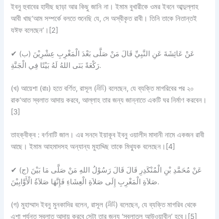
ইবনু হুবাবের হাদীছ ছাড়া আর কিছু জানি না। ইমাম বুখারীকে ওমর ইবনে আব্দুল্লাহ
আবী খাছ‘আম সম্পর্কে বলতে শুনেছি যে, সে অস্বীকৃত রাবী। তিনি তাকে নিতান্তই
যঈফ বলেছেন’।[2]
✔
(ب) عَنْ عَائِشَةَ عَنِ النَّبِيِّ قَالَ مَنْ صَلَّى بَعْدَ الْمَغْرِبِ عِشْرِيْنَ
رَكْعَةً بَنَى اللهُ لَهُ بَيْتًا فِي الْجَنَّةِ.
(খ) আয়েশা (রাঃ) হতে বর্ণিত, রাসূল (ﷺ) বলেছেন, যে ব্যক্তি মাগরিবের পর ২০
রাক‘আত স্বলাত আদায় করবে, আল্লাহ তার জন্য জান্নাতে একটি ঘর নির্মাণ করবেন।
[3]
তাহক্বীক্ব :
বর্ণনাটি
জাল।
এর সনদে ইয়াকূব ইবনু ওয়ালীদ মাদানী নামে একজন রাবী
আছে। ইমাম আহমাদসহ অন্যান্য মুহাদ্দিছ তাকে মিথ্যুক বলেছেন।[4]
✔
(ج) عَنْ مُحَمَّدِ بْنِ الْمُنْكَدِرِ قَالَ قَالَ رَسُوْلُ اللهِ مَنْ صَلَّى مَا بَيْنَ
صَلاَةِ الْمَغْرِبِ إِلَى صَلاَةِ الْعِشَاءِ فَإِنَّهَا صَلاَةُ الْأَوَّابِيْنَ.
(গ) মুহাম্মাদ ইবনু মুনকাদির বলেন, রাসূল (ﷺ) বলেছেন, যে ব্যক্তি মাগরিব থেকে
এশা পর্যন্ত স্বলাত আদায় করবে সেটা তার জন্য ‘স্বলাতুল আউওয়াবীন’ হবে।[5]