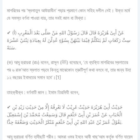
মাগরিবের পর ‘স্বলাতুল আউয়াবীন’ পড়ার প্রমাণে কোন সহিহ দলীল নেই। উক্ত মর্মে
যে সমস্ত বর্ণনা পাওয়া যায়, তার সবই জাল বা মিথ্যা।
✔
(أ) عَنْ أَبِىْ هُرَيْرَةَ قَالَ قَالَ رَسُوْلُ اللهِ مَنْ صَلَّى بَعْدَ الْمَغْرِبِ
سِتَّ رَكَعَاتٍ لَمْ يَتَكَلَّمْ فِيْمَا بَيْنَهُنَّ بِسُوْءٍ عُدِلْنَ لَهُ بِعِبَادَةِ ثِنْتَيْ عَشْرَةَ
سَنَةً.
(ক) আবু হুরায়রা (রাঃ) বলেন, রাসূল (ﷺ) বলেছেন, ‘যে ব্যক্তি মাগরিবের স্বলাতের
পর ৬ রাক‘আত স্বলাত পড়বে কিন্তু মাঝেকোন ত্রুটিপূর্ণ কথা বলবে না, তার জন্য উহা
১২ বছরের ইবাদতের সমান হবে’।[1]
তাহক্বীক্ব :
বর্ণনাটি
জাল
। ইমাম তিরমিযী বলেন,
✔
حَدِيْثُ أَبِىْ هُرَيْرَةَ حَدِيْثٌ غَرِيْبٌ لَا نَعْرِفُهُ إِلَّا مِنْ حَدِيْثِ زَيْدِ بْنِ
الْحُبَابِ عَنْ عُمَرَ بْنِ أَبِىْ خَثْعَمٍ قَالَ وَسَمِعْتُ مُحَمَّدَ بْنَ إِسْمَعِيْلَ
يَقُوْلُ عُمَرُ بْنُ عَبْدِ اللهِ بْنِ أَبِىْ خَثْعَمٍ مُنْكَرُ الْحَدِيْثِ وَضَعَّفَهُ جِدًّا.
আবু হুরায়রা বর্ণিত হাদীছটি গরীব। আমরা ওমর ইবনে আবী খাছ‘আম কর্তৃক বর্ণিত যায়েদ