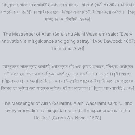
“রাসূলুল্লাহ সাল্লাল্লাহু আলাইহি ওয়াসাল্লাম বলেছেন, সাবধান! (ধর্মে) প্রতিটি নব আবিষ্কার
সম্পর্কে! কারণ প্রতিটি নব আবিষ্কার হলো বিদ‘আত এবং প্রতিটি বিদ‘আত হলো ভ্রষ্টতা।” [আবূ
দাউদ: ৪৬০৭; তিরমিজী: ২৬৭৬]
The Messenger of Allah (Sallallahu Alaihi Wasallam) said: “Every
innovation is misguidance and going astray” [Abu Dawood: 4607;
Thirmidhi: 2676]
“রাসূলুল্লাহ সাল্লাল্লাহু আলাইহি ওয়াসাল্লাম তাঁর এক খুতবায় বলেছেন, “নিশ্চয়ই সর্বোত্তম
বাণী আল্লাহ্‌র কিতাব এবং সর্বোত্তম আদর্শ মুহাম্মদের আদর্শ। আর সবচেয়ে নিকৃষ্ট বিষয় হল
(দ্বীনের মধ্যে) নব উদ্ভাবিত বিষয়। আর নব উদ্ভাবিত প্রত্যেক বিষয় বিদআত এবং প্রত্যেক
বিদআত হল ভ্রষ্টতা এবং প্রত্যেক ভ্রষ্টতার পরিণাম জাহান্নাম।” [সুনান আন-নাসায়ী: ১৫৭৮]
The Messenger of Allah (Sallallahu Alaihi Wasallam) said: “… and
every innovation is misguidance and all misguidance is in the
Hellfire.” [Sunan An-Nasa’i: 1578]