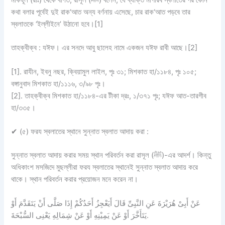
কথা বলার পূর্বেই দুই রাক‘আত অন্য বর্ণনায় এসেছে, চার রাক‘আত পড়বে তার
স্বলাতকে ‘ইল্লীইনে’ উঠানো হবে।[1]
তাহক্বীক্ব :
যঈফ।
এর সনদে আবু ছালেহ নামে একজন যঈফ রাবী আছে।[2]
[1]. রাযীন, ইবনু নছর, ক্বিয়ামুল লাইল, পৃঃ ৩১; মিশকাত হা/১১৮৪, পৃঃ ১০৫;
বঙ্গানুবাদ মিশকাত হা/১১১৬, ৩/৯৮ পৃঃ।
[2]. তাহক্বীক্ব মিশকাত হা/১১৮৪-এর টীকা দ্রঃ, ১/৩৭১ পৃঃ; যঈফ আত-তারগীব
হা/৩৩৫।
✔
(৫) ফরয স্বলাতের স্থানে সুন্নাত স্বলাত আদায় করা :
সুন্নাত স্বলাত আদায় করার সময় স্থান পরিবর্তন করা রাসূল (ﷺ)-এর আদর্শ। কিন্তু
অধিকাংশ মসজিদে মুছল্লীরা ফরয স্বলাতের স্থানেই সুন্নাত স্বলাত আদায় করে
থাকে। স্থান পরিবর্তন করার প্রয়োজন মনে করেন না।
عَنْ أَبِىْ هُرَيْرَةَ عَنِ النَّبِىِّ قَالَ أَيَعْجِزُ أَحَدُكُمْ إِذَا صَلَّى أَنْ يَتَقَدَّمَ أَوْ
يَتَأَخَّرَ أَوْ عَنْ يَمِيْنِهِ أَوْ عَنْ شِمَالِهِ يَعْنِى السُّبْحَةَ.