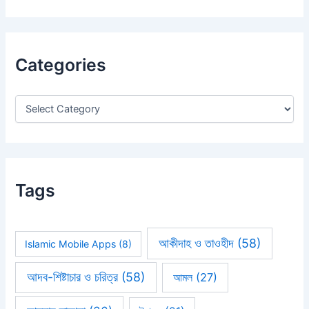
a
r
c
h
Categories
f
o
r
:
Tags
আকীদাহ ও তাওহীদ
(58)
Islamic Mobile Apps
(8)
আদব-শিষ্টাচার ও চরিত্র
(58)
আমল
(27)