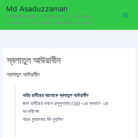
C
Skip
Md Asaduzzaman
a
to
t
Digital Marketer . Proofreader . Transcriber .
content
e
Translator . SEO Expert . WordPress Expert
g
o
r
i
e
স্বলাতুল আউয়াবীন
s
স্বলাতুল আউয়াবীন
সহিহ হাদীছের আলোকে স্বলাতুল আউয়াবীন
জাল হাদীছের কবলে রাসূলুল্লাহ (ﷺ)-এর স্বলাত- এর
অংশবিশেষ
শায়খ মুযাফফর বিন মুহসিন