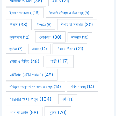
আল্লাহ তাআলা
(36)
ইবাদত
(21)
ইসলাম ও দাওয়াহ
(16)
ইসলামী ইতিহাস ও ঘটনা সমূহ
(8)
ঈমান
(38)
উপায় বা সমাধান
(30)
উপার্জন
(8)
কোরআন
(30)
কুসংস্কার
(12)
জান্নাত
(10)
দিবস ও উৎসব
(21)
জুম'আ
(7)
তাওবা
(12)
নারী
(117)
দোয়া ও যিকির
(48)
নাসীহাহ (দ্বীনি পরামর্শ)
(49)
পবিত্রতা-ওযু-গোসল এবং তায়াম্মুম
(14)
পরিধান বস্তু
(14)
পরিবার ও দাম্পত্য
(104)
পর্দা
(11)
পাপ বা গুনাহ
(58)
পুরুষ
(70)