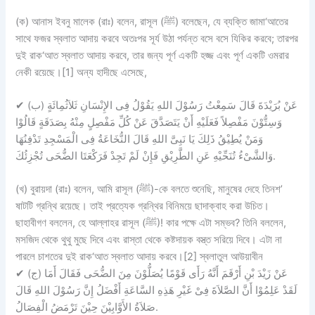
(ক) আনাস ইবনু মালেক (রাঃ) বলেন, রাসূল (ﷺ) বলেছেন, যে ব্যক্তি জামা‘আতের
সাথে ফজর স্বলাত আদায় করবে অতঃপর সূর্য উঠা পর্যন্ত বসে বসে যিকির করবে; তারপর
দুই রাক‘আত স্বলাত আদায় করবে, তার জন্য পূর্ণ একটি হজ্জ এবং পূর্ণ একটি ওমরার
নেকী রয়েছে।[1] অন্য হাদীছে এসেছে,
✔
(ب) عَنْ بُرَيْدَةَ قَالَ سَمِعْتُ رَسُوْلَ اللهِ يَقُوْلُ فِى الإِنْسَانِ ثَلاَثُمِائَةٍ
وَسِتُّوْنَ مَفْصِلاً فَعَلَيْهِ أَنْ يَتَصَدَّقَ عَنْ كُلِّ مَفْصِلٍ مِنْهُ بِصَدَقَةٍ قَالُوْا
وَمَنْ يُطِيْقُ ذَلِكَ يَا نَبِىَّ اللهِ قَالَ النُّخَاعَةُ فِى الْمَسْجِدِ تَدْفِنُهَا
وَالشَّىْءُ تُنَحِّيْهِ عَنِ الطَّرِيْقِ فَإِنْ لَمْ تَجِدْ فَرَكْعَتَا الضُّحَى تُجْزِئُكَ.
(খ) বুরায়দা (রাঃ) বলেন, আমি রাসূল (ﷺ)-কে বলতে শুনেছি, মানুষের দেহে তিনশ’
ষাটটি গ্রন্থি রয়েছে। তাই প্রত্যেক গ্রন্থির বিনিময়ে ছাদাক্বাহ করা উচিত।
ছাহাবীগণ বললেন, হে আল্লাহর রাসূল (ﷺ)! কার পক্ষে এটা সম্ভব? তিনি বললেন,
মসজিদ থেকে থুথু মুছে দিবে এবং রাস্তা থেকে কষ্টদায়ক বস্ত্ত সরিয়ে দিবে। এটা না
পারলে চাশতের দুই রাক‘আত স্বলাত আদায় করবে।[2] স্বলাতুল আউয়াবীন
✔
(ج) عَنْ زَيْدَ بْنِ أَرْقَمَ أَنَّهُ رَأَى قَوْمًا يُصَلُّوْنَ مِنَ الضُّحَى فَقَالَ أَمَا
لَقَدْ عَلِمُوْا أَنَّ الصَّلاَةَ فِىْ غَيْرِ هَذِهِ السَّاعَةِ أَفْضَلُ إِنَّ رَسُوْلَ اللهِ قَالَ
صَلاَةُ الأَوَّابِيْنَ حِيْنَ تَرْمَضُ الْفِصَالُ.