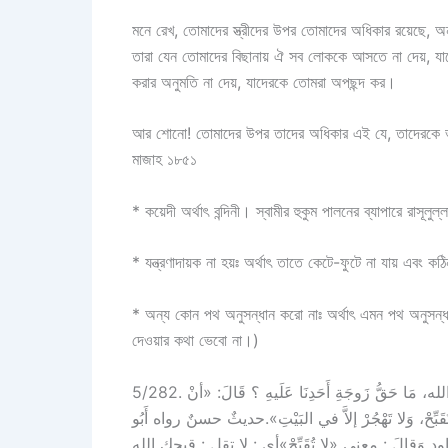
মনে রেখ, তোমাদের স্ত্রীদের উপর তোমাদের অধিকার রয়েছে, 
তারা যেন তোমাদের বিছানায় ঐ সব লোককে আসতে না দেয়, যা
করার অনুমতি না দেয়, যাদেরকে তোমরা অপছন্দ কর।
আর শোনো! তোমাদের উপর তাদের অধিকার এই যে, তাদেরকে ভাল
মাজাহ ১৮৫১
* কয়েদী অর্থাৎ বন্দিনী। স্বামীর হুকুম পালনের ব্যাপারে রাসূলুল
* যন্ত্রণাদায়ক না হয়ঃ অর্থাৎ তাতে কেটে-ফুটে না যায় এবং কঠ
* অন্য কোন পথ অনুসন্ধান করো নাঃ অর্থাৎ এমন পথ অনুসন্ধ
দেওয়ার কথা ভেবো না।)
5/282. وَعَن مُعَاوِيَةَ بنِ حَيدَةَ رضي الله عنه، قَالَ : قُلْتُ : يَا رَسُولَ الله، مَا حَقُّ زَوجَةِ أَحَدِنَا عَلَيهِ ؟ قَالَ: «أنْ
ا تُقَبِّحْ، وَلا تَهْجُرْ إلاَّ في البَيْتِ».حديثٌ حسنٌ رواه أَبُو