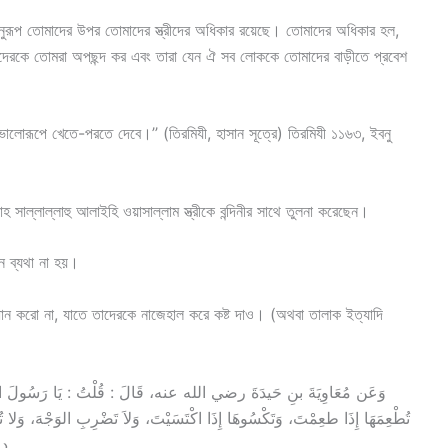
অনুরূপ তোমাদের উপর তোমাদের স্ত্রীদের অধিকার রয়েছে। তোমাদের অধিকার হল,
দেরকে তোমরা অপছন্দ কর এবং তারা যেন ঐ সব লোককে তোমাদের বাড়ীতে প্রবেশ
োরূপে খেতে-পরতে দেবে।’’ (তিরমিযী, হাসান সূত্রে) তিরমিযী ১১৬৩, ইবনু
্লাহ সাল্লাল্লাহু আলাইহি ওয়াসাল্লাম স্ত্রীকে বন্দিনীর সাথে তুলনা করেছেন।
িন ব্যথা না হয়।
ান করো না, যাতে তাদেরকে নাজেহাল করে কষ্ট দাও। (অথবা তালাক ইত্যাদি
تُطْعِمَهَا إِذَا طعِمْتَ، وَتَكْسُوهَا إِذَا اكْتَسَيْتَ، وَلاَ تَضْرِبِ الوَجْهَ، وَل
داود وَقالَ : معنى «لا تُقَبِّحْ»أي : لا تقل : قبحكِ الله .