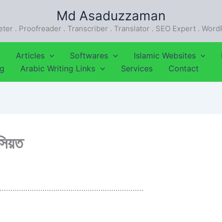
Md Asaduzzaman
eter . Proofreader . Transcriber . Translator . SEO Expert . Wor
Articles
Softwares
Islamic Websites
ng
Arabic Writing Links
Services
Contact
অসিয়ত
………………………………………………………….