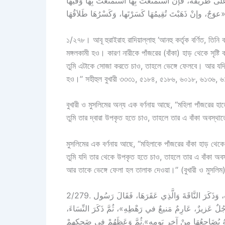
 طَريقة، فإن اسْتَمْتَعْتَ بِهَا اسْتَمْتَعْتَ بِهَا وَفيهَا
يمُهَا كَسَرْتَها، وَكَسْرُهَا طَلاَقُهَا
১/২৭৮। আবূ হুরাইরাহ রাদিয়াল্লাহু ‘আনহু কর্তৃক বর্ণিত, তিনি ব
মঙ্গলকামী হও। কারণ নারীকে পাঁজরের (বাঁকা) হাড় থেকে সৃষ্
তুমি এটাকে সোজা করতে চাও, তাহলে ভেঙ্গে ফেলবে। আর যদি
হও।’’ সহীহুল বুখারী ৩৩৩১, ৫১৮৪, ৫১৮৬, ৬০১৮, ৬১৩৬, ৬
বুখারী ও মুসলিমের অন্য এক বর্ণনায় আছে, ‘‘মহিলা পাঁজরের
তুমি তার দ্বারা উপকৃত হতে চাও, তাহলে তার এ বাঁকা অবস্থা
মুসলিমের এক বর্ণনায় আছে, ‘‘মহিলাকে পাঁজরের বাঁকা হাড় 
তুমি যদি তার থেকে উপকৃত হতে চাও, তাহলে তার এ বাঁকা অ
আর তাকে ভেঙ্গে ফেলা হল তালাক দেওয়া।’’ (বুখারী ও মুসলিম
2/279. وَعَن عَبدِ اللهِ بنِ زَمْعَةَ رضي الله عنه : أنَّهُ سَمِعَ النَّبيَّ ﷺ يَخْطُبُ، وَذَكَرَ النَّاقَةَ وَالَّذِي عَقَرَهَا، فَقَالَ رَسُول
شۡقَىٰهَا ١٢ ﴾ [الشمس: ١٢] انْبَعَثَ لَهَا رَجُلٌ عَزيزٌ، عَارِمٌ مَنيعٌ في رَهْطِهِ»، ثُمَّ ذَكَرَ النِّسَاءَ
عَلَّهُ يُضَاجِعُهَا مِنْ آخِرِ يَومِهِ».ثُمَّ وَعَظَهُمْ في ضَحِكِهمْ