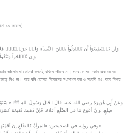
নিসা ১৯ আয়াত)
وَإِن تُصۡلِحُواْ وَتَتَّقُواْ فَإِن]
প্রতি সমান ভালোবাসা তোমরা কখনই রাখতে পারবে না। তবে তোমরা কোন এক জনের
ায় ছেড়ে দিও না। আর যদি তোমরা নিজেদের সংশোধন কর ও সংযমী হও, তবে নিশ্চয়
ضِلعٍ، وَإنَّ أعْوَجَ مَا في الضِّلَعِ أعْلاهُ، فَإنْ ذَهَبتَ تُقيمُهُ كَسَرْت».
وفي رواية في الصحيحين: «المَرأةُ كالضِّلَعِ إنْ أقَمْتَهَا كَسَرْتَهَا، وَإن اسْتَمتَعْتَ بِهَا، اسْتَمتَعْتَ وفِيهَا عوَجٌ».