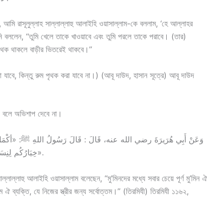
 আমি রাসূলুল্লাহ সাল্লাল্লাহু আলাইহি ওয়াসাল্লাম-কে বললাম, ‘হে আল্লাহর
িনি বললেন, ‘‘তুমি খেলে তাকে খাওয়াবে এবং তুমি পরলে তাকে পরাবে। (তার)
 পৃথক থাকলে বাড়ীর ভিতরেই থাকবে।’’
ারা যাবে, কিন্তু রুম পৃথক করা যাবে না।) (আবূ দাউদ, হাসান সূত্রে) আবূ দাউদ
ক’ বলে অভিশাপ দেবে না।
خِيَارُكُم لِنِسَائِهِمْ». رواه الترمذي، وَقالَ: «حديث حسن صحيح».
ল্লাল্লাহু আলাইহি ওয়াসাল্লাম বলেছেন, ‘‘মু’মিনদের মধ্যে সবার চেয়ে পূর্ণ মু’মিন ঐ
তম ঐ ব্যক্তি, যে নিজের স্ত্রীর জন্য সর্বোত্তম।’’ (তিরমিযী) তিরমিযী ১১৬২,