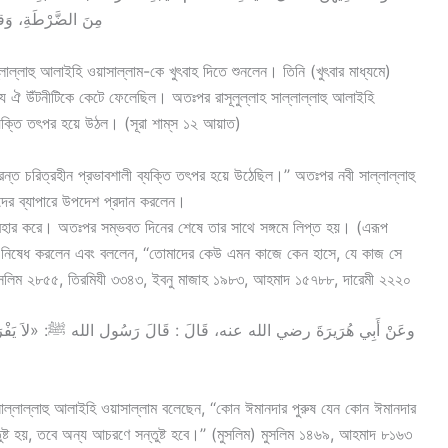
مِنَ الضَّرْطَةِ، وَقال
লাল্লাহু আলাইহি ওয়াসাল্লাম-কে খুৎবাহ দিতে শুনলেন। তিনি (খুৎবার মাধ্যমে)
 ঐ উঁটনীটিকে কেটে ফেলেছিল। অতঃপর রাসূলুল্লাহ সাল্লাল্লাহু আলাইহি
ব্যক্তি তৎপর হয়ে উঠল। (সূরা শাম্‌স ১২ আয়াত)
রন্ত চরিত্রহীন প্রভাবশালী ব্যক্তি তৎপর হয়ে উঠেছিল।’’ অতঃপর নবী সাল্লাল্লাহু
ের ব্যাপারে উপদেশ প্রদান করলেন।
প্রহার করে। অতঃপর সম্ভবত দিনের শেষে তার সাথে সঙ্গমে লিপ্ত হয়। (এরূপ
সতে নিষেধ করলেন এবং বললেন, ‘‘তোমাদের কেউ এমন কাজে কেন হাসে, যে কাজ সে
ুসলিম ২৮৫৫, তিরমিযী ৩৩৪৩, ইবনু মাজাহ ১৯৮৩, আহমাদ ১৫৭৮৮, দারেমী ২২২০
 সাল্লাল্লাহু আলাইহি ওয়াসাল্লাম বলেছেন, ‘‘কোন ঈমানদার পুরুষ যেন কোন ঈমানদার
তুষ্ট হয়, তবে অন্য আচরণে সন্তুষ্ট হবে।’’ (মুসলিম) মুসলিম ১৪৬৯, আহমাদ ৮১৬৩