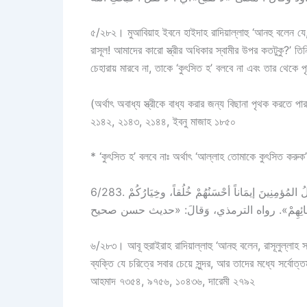
৫/২৮২। মুআবিয়াহ ইবনে হাইদাহ রাদিয়াল্লাহু ‘আনহু বলেন যে,
রাসূল! আমাদের কারো স্ত্রীর অধিকার স্বামীর উপর কতটুকু?’ ত
চেহারায় মারবে না, তাকে ‘কুৎসিত হ’ বলবে না এবং তার থেকে
(অর্থাৎ অবাধ্য স্ত্রীকে বাধ্য করার জন্য বিছানা পৃথক করতে প
২১৪২, ২১৪৩, ২১৪৪, ইবনু মাজাহ ১৮৫০
* ‘কুৎসিত হ’ বলবে নাঃ অর্থাৎ ‘আল্লাহ তোমাকে কুৎসিত করু
6/283. وَعَنْ أَبِي هُرَيرَةَ رضي الله عنه، قَالَ : قَالَ رَسُولُ اللهِ ﷺ: «أكْمَلُ المُؤمِنِينَ إيمَاناً أحْسَنُهُمْ خُلُقاً، وخِيَارُكُمْ
৬/২৮৩। আবূ হুরাইরাহ রাদিয়াল্লাহু ‘আনহু বলেন, রাসূলুল্লাহ সা
ব্যক্তি যে চরিত্রে সবার চেয়ে সুন্দর, আর তাদের মধ্যে সর্বোত্
আহমাদ ৭৩৫৪, ৯৭৫৬, ১০৪৩৬, দারেমী ২৭৯২