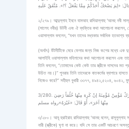
َ: «لِمَ يَضْحَكُ أَحَدُكُمْ مِمَّا يَفْعَلُ ؟!». مُتَّفَقٌ عَلَيهِ
২/২৭৯। আব্দুল্লাহ ইবনে যামআহ রাদিয়াল্লাহু ‘আনহু নবী সাল্
(সালেহ নবীর) উটনী এবং ঐ ব্যক্তির কথা আলোচনা করলেন, যে
ওয়াসাল্লাম বললেন, ‘‘যখন তাদের মধ্যকার সর্বাধিক হতভাগ্য 
(অর্থাৎ) উঁটনীটিকে মেরে ফেলার জন্য নিজ বংশের মধ্যে এক দু
আলাইহি ওয়াসাল্লাম মহিলাদের কথা আলোচনা করলেন এবং তাদ
তিনি বললেন, ‘‘তোমাদের কেউ কেউ তার স্ত্রীকে দাসদের মত 
উচিত নয়।)’’ পুনরায় তিনি তাদেরকে বাতকর্মের ব্যাপারে হা
নিজেও করে?’’ সহীহুল বুখারী ৩৩৭৭, ৪৯৪২,৫২০৪, ৬০৪২, ম
3/280. وعَنْ أَبِي هُرَيرَةَ رضي الله عنه، قَالَ : قَالَ رَسُول الله ﷺ: «لاَ يَفْرَكْ مُؤْمِنٌ مُؤْمِنَةً إنْ كَرِهَ مِنْهَا خُلُقاً رَضِيَ
مِنْهَا آخَرَ»، أَوْ قَالَ: «غَيْرَهُ»رواه مسلم
৩/২৮০। আবূ হুরাইরাহ রাদিয়াল্লাহু ‘আনহু বলেন, রাসূলুল্লাহ
নারী (স্ত্রীকে) ঘৃণা না করে। যদি সে তার একটি আচরণে অসন্