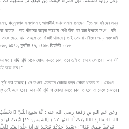
وفي رواية لمسلم: «إنَّ المَرأةَ خُلِقَت مِنْ ضِلَع، لَنْ تَسْتَقِيمَ لَكَ عَلَى
عوَجٌ، وإنْ ذَهَبْتَ تُقِ».
লেন, রাসূলুল্লাহ সাল্লাল্লাহু আলাইহি ওয়াসাল্লাম বলেছেন, ‘‘তোমরা স্ত্রীদের জন্য
টি করা হয়েছে। আর পাঁজরের হাড়ের সবচেয়ে বেশী বাঁকা হল তার উপরের অংশ। যদি
 তাকে ছেড়ে দাও তাহলে তো বাঁকাই থাকবে। তাই তোমরা নারীদের জন্য মঙ্গলকামী
১৩৮, ৬৪৭৫, মুসলিম ৪৭, ১৪৬৮, তিরমিযী ১১৮৮
 হাড়ের মত। যদি তুমি তাকে সোজা করতে চাও, তবে তুমি তা ভেঙ্গে ফেলবে। আর যদি
তেই হতে হবে।’’
থেকে সৃষ্টি করা হয়েছে। সে কখনই একভাবে তোমার জন্য সোজা থাকবে না। এতএব
বস্থাতেই হতে হবে। আর যদি তুমি তা সোজা করতে চাও, তাহলে তা ভেঙ্গে ফেলবে।
)
اللهِ ﷺ: «﴿ إِذِ ٱنۢبَعَثَ أَ،
فَوعَظَ فِيهنَّ، فَقَالَ: «يَعْمِدُ أحَدُكُمْ فَيَجْلِدُ امْرَأتَهُ جَلْدَ العَبْدِ فَلَ