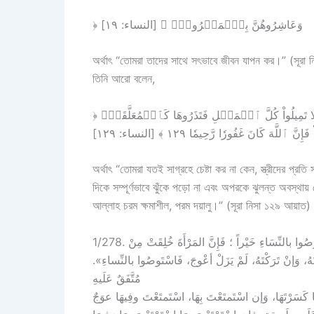
﴿ وَعَاشِرُوهُنَّ بِٱلۡمَعۡرُوفِۚ ﴾ [النساء: ١٩]
অর্থাৎ “তোমরা তাদের সাথে সৎভাবে জীবন যাপন কর।” (সূরা 
তিনি আরো বলেন,
﴿ وَلَن تَسۡتَطِيعُوٓاْ أَن تَعۡدِلُواْ بَيۡنَ ٱلنِّسَآءِ وَلَوۡ حَرَصۡتُمۡۖ فَلَا تَمِيلُواْ كُلَّ ٱلۡمَيۡلِ فَتَذَرُوهَا كَٱلۡمُعَلَّقَةِۚ
َّ ٱللَّهَ كَانَ غَفُورٗا رَّحِيمٗا ١٢٩ ﴾ [النساء: ١٢٩
অর্থাৎ “তোমরা যতই সাগ্রহে চেষ্টা কর না কেন, স্ত্রীদের 
দিকে সম্পূর্ণভাবে ঝুঁকে পড়ো না এবং অপরকে ঝুলন্ত অবস্থ
আল্লাহ চরম ক্ষমাশীল, পরম দয়ালু।” (সূরা নিসা ১২৯ আয়াত)
1/278. وَعَنْ أَبِي هُرَيرَةَ رضي الله عنه، قَالَ : قَالَ رَسُولُ اللهِ ﷺ: «اسْتَوْصُوا بالنِّسَاءِ خَيْراً ؛ فَإِنَّ المَرْأَةَ خُلِقَتْ مِنْ
َهُ، وَإنْ تَرَكْتَهُ، لَمْ يَزَلْ أعْوجَ، فَاسْتَوصُوا بالنِّساءِ
مُتَّفَقٌ عَلَيهِ