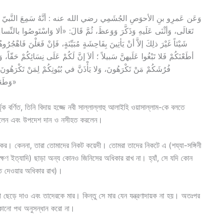
تَعَالَى، وَأثْنَى عَلَيهِ وَذَكَّرَ وَوَعظَ، ثُمَّ قَالَ: «ألا وَاسْتَوصُوا بالنِّساءِ خَ
شَيْئاً غَيْرَ ذلِكَ إلاَّ أنْ يَأتِينَ بِفَاحِشَةٍ مُبَيِّنَةٍ، فَإنْ فَعَلْنَ فَاهْج
أطَعْنَكُمْ فَلا تَبْغُوا عَلَيهنَّ سَبيلاً ؛ ألاَ إنَّ لَكُمْ عَلَى نِسَائِكُمْ حَقّاً، وَل
فُرُشَكُمْ مَنْ تَكْرَهُونَ، وَلا يَأْذَنَّ في بُيُوتِكُمْ لِمَنْ تَكْرَهُونَ ؛ 
وَطَعَامِهنَّ»رواه الترمذي، وَقالَ: «حديث حسن صحيح»
ক বর্ণিত, তিনি বিদায় হজ্জে নবী সাল্লাল্লাহু আলাইহি ওয়াসাল্লাম-কে বলতে
না করলেন এবং উপদেশ দান ও নসীহত করলেন।
ার কর। কেননা, তারা তোমাদের নিকট কয়েদী। তোমরা তাদের নিকটে এ (শয্যা-সঙ্গিনী
েক্ষণ ইত্যাদি) ছাড়া অন্য কোনও জিনিসের অধিকার রাখ না। হ্যাঁ, সে যদি কোন
তি দেওয়ার অধিকার রাখ)।
 ছেড়ে দাও এবং তাদেরকে মার। কিন্তু সে মার যেন যন্ত্রণাদায়ক না হয়। অতঃপর
 কোনো পথ অনুসন্ধান করো না।