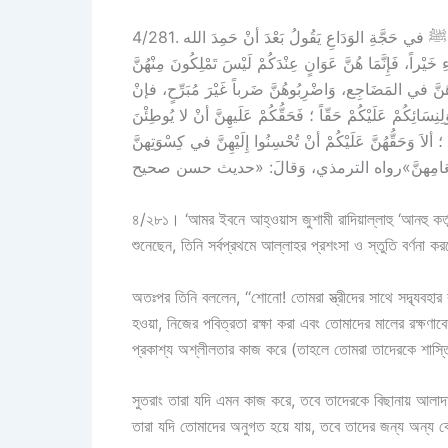
4/281. وَعَن عَمرِو بنِ الأحوَصِ الجُشَمِي رضي الله عنه : أنَّهُ سَمِعَ النَّبيّ ﷺ في حَجَّةِ الوَدَاعِ يَقُولُ بَعْدَ أنْ حَمِدَ الله
يْراً، فَإِنَّمَا هُنَّ عَوَانٍ عِنْدَكُمْ لَيْسَ تَمْلِكُونَ مِنْهُنَّ
ُرُوهُنَّ في المَضَاجِع، وَاضْرِبُوهُنَّ ضَرباً غَيْرَ مُبَرِّحٍ، فإنْ
ِنِسَائِكُمْ عَلَيْكُمْ حَقّاً ؛ فَحَقُّكُمْ عَلَيهِنَّ أنْ لا يُوطِئْنَ
ألاَ وَحَقُّهُنَّ عَلَيْكُمْ أنْ تُحْسِنُوا إِلَيْهِنَّ في كِسْوَتِهنَّ
৪/২৮১। ‘আমর ইবনে আহ্ওয়াস জুশামী রাদিয়াল্লাহু ‘আনহু কর্তৃ
শুনেছেন, তিনি সর্বপ্রথমে আল্লাহর প্রশংসা ও স্তুতি বর্ণ
অতঃপর তিনি বললেন, ‘‘শোনো! তোমরা স্ত্রীদের সাথে সদ্ব্যবহ
হওয়া, নিজের পবিত্রতা রক্ষা করা এবং তোমাদের মালের রক্ষণাব
প্রকাশ্য অশ্লীলতার কাজ করে (তাহলে তোমরা তাদেরকে শাস্
সুতরাং তারা যদি এমন কাজ করে, তবে তাদেরকে বিছানায় আলাদা
তারা যদি তোমাদের অনুগত হয়ে যায়, তবে তাদের জন্য অন্য