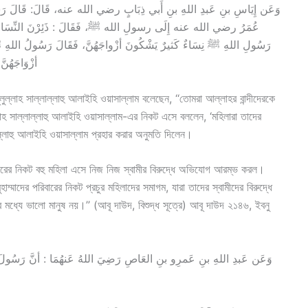
عُمَرُ رضي الله عنه إِلَى رسولِ الله ﷺ، فَقَالَ : ذَئِرْنَ النِّسَاءُ ع
رَسُولِ اللهِ ﷺ نِسَاءٌ كَثيرٌ يَشْكُونَ أزْواجَهُنَّ، فَقَالَ رَسُولُ اللهِ ﷺ
أزْوَاجَهُن
লুল্লাহ সাল্লাল্লাহু আলাইহি ওয়াসাল্লাম বলেছেন, ‘‘তোমরা আল্লাহর বান্দীদেরকে
ল্লাহ সাল্লাল্লাহু আলাইহি ওয়াসাল্লাম-এর নিকট এসে বললেন, ‘মহিলারা তাদের
ল্লাহু আলাইহি ওয়াসাল্লাম প্রহার করার অনুমতি দিলেন।
িবারের নিকট বহু মহিলা এসে নিজ নিজ স্বামীর বিরুদ্ধে অভিযোগ আরম্ভ করল।
ুহাম্মাদের পরিবারের নিকট প্রচুর মহিলাদের সমাগম, যারা তাদের স্বামীদের বিরুদ্ধে
মধ্যে ভালো মানুষ নয়।’’ (আবূ দাউদ, বিশুদ্ধ সূত্রে) আবূ দাউদ ২১৪৬, ইবনু