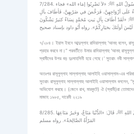
7/284. وَعَن إِيَاسِ بنِ عَبدِ اللهِ بنِ أَبي ذِبَابٍ رضي الله عنه، قَالَ: قَالَ رَسُولُ اللهِ ﷺ: «لاَ تَضْرِبُوا إمَاء الله» فجاء
َلَى أزْوَاجِهِنَّ، فَرَخَّصَ في ضَرْبِهِنَّ، فَأطَافَ بآلِ
: «لَقَدْ أطَافَ بِآلِ بَيتِ مُحَمَّدٍ نِسَاءٌ كثيرٌ يَشْكُونَ
َّ لَيْسَ أولَئكَ بخيَارِكُمْ». رواه أَبُو داود بإسناد صحيح
৭/২৮৪। ইয়াস ইবনে আব্দুল্লাহ রাদিয়াল্লাহু ‘আনহু বলেন, রাসূ
প্রহার করবে না।’’ পরবর্তীতে উমার রাদিয়াল্লাহু ‘আনহু রাসূলু
স্বামীদের উপর বড় দুঃসাহসিনী হয়ে গেছে।’ সুতরাং নবী সাল্লা
অতঃপর রাসূলুল্লাহ সাল্লাল্লাহু আলাইহি ওয়াসাল্লাম-এর পর
সুতরাং রাসূলুল্লাহ সাল্লাল্লাহু আলাইহি ওয়াসাল্লাম বললেন, ‘‘ম
অভিযোগ করছে। (জেনে রাখ, মারকুটে) ঐ (স্বামী)রা তোমাদের 
মাজাহ ১৯৮৫, দারেমী ২২১৯
8/285. وَعَن عَبدِ اللهِ بنِ عَمرِو بنِ العَاصِ رَضِيَ اللهُ عَنهُمَا : أنَّ رَسُولَ اللهِ ﷺ، قَالَ: «الدُّنْيَا مَتَاعٌ، وَخَيرُ مَتَاعِهَا
المَرْأَةُ الصَّالِحَةُ». رواه مسلم