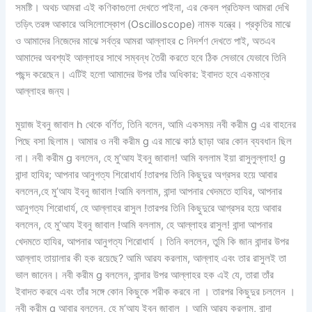
সমষ্টি। অথচ আমরা এই কণিকাগুলো দেখতে পাইনা, এর কেবল প্রতিফল আমরা দেখি
তড়িৎ তরঙ্গ আকারে অসিলোস্কোপ (Oscilloscope) নামক যন্ত্রে। প্রকৃতির মাঝে
ও আমাদের নিজেদের মাঝে সর্বত্র আমরা আল্লাহর c নিদর্শণ দেখতে পাই, অতএব
আমাদের অবশ্যই আল্লাহর সাথে সম্বন্ধ তৈরী করতে হবে ঠিক সেভাবে যেভাবে তিনি
পছন্দ করেছেন। এটিই হলো আমাদের উপর তাঁর অধিকার: ইবাদত হবে একমাত্র
আল্লাহর জন্য।
মুয়াজ ইবনু জাবাল h থেকে বর্ণিত, তিনি বলেন, আমি একসময় নবী করীম g এর বাহনের
পিছে বসা ছিলাম। আমার ও নবী করীম g এর মাঝে কাঠ ছাড়া আর কোন ব্যবধান ছিল
না। নবী করীম g বললেন, হে মু’আয ইবনু জাবাল! আমি বললাম ইয়া রাসুলুল্লাহ! g
বান্দা হাযির; আপনার আনুগত্য শিরোধার্য !তারপর তিনি কিছুদুর অগ্রসর হয়ে আবার
বললেন,হে মু’আয ইবনু জাবাল !আমি বললাম, বান্দা আপনার খেদমতে হাযির, আপনার
আনুগত্য শিরোধার্য, হে আল্লাহর রাসুল !তারপর তিনি কিছুদুরে আগ্রসর হয়ে আবার
বললেন, হে মু’আয ইবনু জাবাল !আমি বললাম, হে আল্লাহর রাসুল! বান্দা আপনার
খেদমতে হাযির, আপনার আনুগত্য শিরোধার্য । তিনি বললেন, তুমি কি জান বান্দার উপর
আল্লাহ তায়ালার কী হক রয়েছে? আমি আরয করলাম, আল্লাহ এবং তার রাসুলই তা
ভাল জানেন। নবী করীম g বললেন, বান্দার উপর আল্লাহর হক এই যে, তারা তাঁর
ইবাদত করবে এবং তাঁর সঙ্গে কোন কিছুকে শরীক করবে না । তারপর কিছুদুর চললেন ।
নবী করীম g আবার বললেন, হে মু’আয ইবনু জাবাল । আমি আরয করলাম, বান্দা