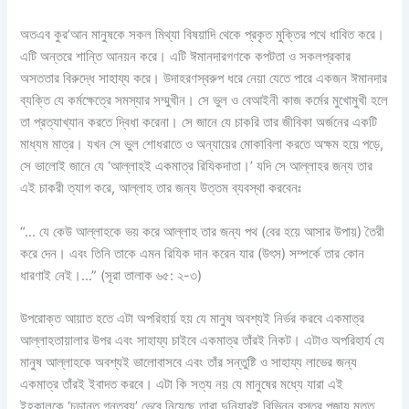
অতএব কুর’আন মানুষকে সকল মিথ্যা বিষয়াদি থেকে প্রকৃত মুক্তির পথে ধাবিত করে।
এটি অন্তরে শান্তি আনয়ন করে। এটি ঈমানদারগণকে কপটতা ও সকলপ্রকার
অসততার বিরুদ্ধে সাহায্য করে। উদাহরণস্বরুপ ধরে নেয়া যেতে পারে একজন ঈমানদার
ব্যক্তি যে কর্মক্ষেত্রে সমস্যার সম্মুখীন। সে ভুল ও বেআইনী কাজ কর্মের মুখোমুখী হলে
তা প্রত্যাখ্যান করতে দ্বিধা করেনা। সে জানে যে চাকরি তার জীবিকা অর্জনের একটি
মাধ্যম মাত্র। যখন সে ভুল শোধরাতে ও অন্যায়ের মোকাবিলা করতে অক্ষম হয়ে পড়ে,
সে ভালোই জানে যে ‘আল্লাহই একমাত্র রিযিকদাতা।’ যদি সে আল্লাহর জন্য তার
এই চাকরী ত্যাগ করে, আল্লাহ তার জন্য উত্তম ব্যবস্থা করবেনঃ
“… যে কেউ আল্লাহকে ভয় করে আল্লাহ তার জন্য পথ (বের হয়ে আসার উপায়) তৈরী
করে দেন। এবং তিনি তাকে এমন রিযিক দান করেন যার (উৎস) সম্পর্কে তার কোন
ধারণাই নেই।…” (সূরা তালাক ৬৫: ২-৩)
উপরোক্ত আয়াত হতে এটা অপরিহার্য় হয় যে মানুষ অবশ্যই নির্ভর করবে একমাত্র
আল্লাহতায়ালার উপর এবং সাহায্য চাইবে একমাত্র তাঁরই নিকট। এটাও অপরিহার্য যে
মানুষ আল্লাহকে অবশ্যই ভালোবাসবে এবং তাঁর সন্তুষ্টি ও সাহায্য লাভের জন্য
একমাত্র তাঁরই ইবাদত করবে। এটা কি সত্য নয় যে মানুষের মধ্যে যারা এই
ইহকালকে ‘চূড়ান্ত গন্তব্য’ ভেবে নিয়েছে তারা দুনিয়ারই বিভিন্ন বস্তুর পূজায় মত্ত