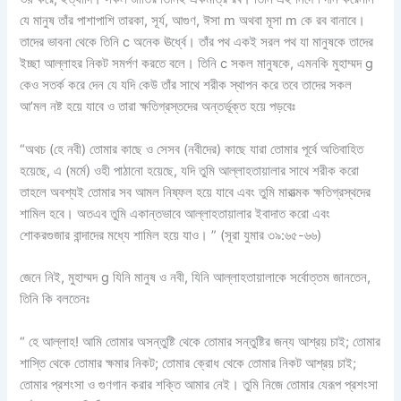
যে মানুষ তাঁর পাশাপাশি তারকা, সূর্য, আগুণ, ঈসা m অথবা মূসা m কে রব বানাবে।
তাদের ভাবনা থেকে তিনি c অনেক ঊর্ধ্বে। তাঁর পথ একই সরল পথ যা মানুষকে তাদের
ইচ্ছা আল্লাহর নিকট সমর্পণ করতে বলে। তিনি c সকল মানুষকে, এমনকি মুহাম্মদ g
কেও সতর্ক করে দেন যে যদি কেউ তাঁর সাথে শরীক স্থাপন করে তবে তাদের সকল
আ’মল নষ্ট হয়ে যাবে ও তারা ক্ষতিগ্রস্তদের অন্তর্ভূক্ত হয়ে পড়বেঃ
“অথচ (হে নবী) তোমার কাছে ও সেসব (নবীদের) কাছে যারা তোমার পূর্বে অতিবাহিত
হয়েছে, এ (মর্মে) ওহী পাঠানো হয়েছে, যদি তুমি আল্লাহতায়ালার সাথে শরীক করো
তাহলে অবশ্যই তোমার সব আমল নিষ্ফল হয়ে যাবে এবং তুমি মারাত্মক ক্ষতিগ্রস্থদের
শামিল হবে। অতএব তুমি একান্তভাবে আল্লাহতায়ালার ইবাদাত করো এবং
শোকরগুজার বান্দাদের মধ্যে শামিল হয়ে যাও। ” (সূরা যুমার ৩৯:৬৫-৬৬)
জেনে নিই, মুহাম্মদ g যিনি মানুষ ও নবী, যিনি আল্লাহতায়ালাকে সর্বোত্তম জানতেন,
তিনি কি বলতেনঃ
“ হে আল্লাহ! আমি তোমার অসন্তুষ্টি থেকে তোমার সন্তুষ্টির জন্য আশ্রয় চাই; তোমার
শাস্তি থেকে তোমার ক্ষমার নিকট; তোমার ক্রোধ থেকে তোমার নিকট আশ্রয় চাই;
তোমার প্রশংসা ও গুণগান করার শক্তি আমার নেই। তুমি নিজে তোমার যেরূপ প্রশংসা