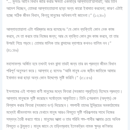
“… মূলতঃ আইন বিধান জারি করার ক্ষমতা একমাত্র আল্লাহতা’য়ালারই; আর তিনি
আদেশ দিচ্ছেন, তোমরা আল্লাহতায়ালা ছাড়া অন্য কারো ইবাদাত করবেনা; কারণ এটাই
হচ্ছে সঠিক জীবন বিধান, কিন্তু মানুষের অধিকাংশই জানেনা।” (১২:৪০)
আল্লাহতায়ালা এটা পরিষ্কার করে বলেছেনঃ “যে কোন ব্যক্তিই কোন নেক কাজ
করবে, সে তা করবে তার নিজের জন্য; আর যে ব্যক্তি কোন মন্দ কাজ করবে, তা তার
উপরই গিয়ে পড়বে। তোমার মালিক তার বান্দাদের ব্যাপারে কখনও যালিম নন।”
(৪১:৪৬)
মহাসাফল্য অর্জিত হবে তখনই যখন বান্দা তারই জন্য তার রব প্রদত্ত জীবন বিধান
পরিপূর্ণ অনুসরণ করে। আল্লাহ c বলেনঃ “আমি মানুষ এবং জ্বীন জাতিকে আমার
ইবাদাত করা ছাড়া অন্য কোন উদ্দেশ্যে সৃষ্টি করিনি।” (৫১:৫৬)
ইসলামের এই শাশ্বত বাণী মানুষের মধ্যে ফিতরা (সহজাত প্রবৃত্তি) হিসেবে প্রদত্ত।
আল্লাহ মানুষকে সৃষ্টি করেছেন সর্বোত্তম আকৃতিতে। তিনি cপরকাল (অদৃশ্য) কে
বিশ্বাস করার ফিতরা (সহজাত গুণ) দিয়েছেন। পশুপাখী তাদের ইন্দ্রিয়ের অবকাঠামোর
মধ্যেই জীবনযাপন করে যেখানে মানুষ আরও বিস্তৃত সৃষ্টি পরিকল্পনার সাথে নিজের
সম্বন্ধ তৈরী করতে পারে। মানুষের আত্মা ও তার পরিধি পশু-পাখীর আত্মার চেয়ে অধিক
বিস্তৃত ও উন্মুক্ত। মানুষ জানে যে তড়িৎপ্রবাহ ইলেকট্রন নামক ক্ষুদ্র কণিকার