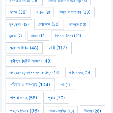
ইসলাম ও দাওয়াহ
(16)
ইসলামী ইতিহাস ও ঘটনা সমূহ
(8)
ঈমান
(38)
উপায় বা সমাধান
(30)
উপার্জন
(8)
কোরআন
(30)
কুসংস্কার
(12)
জান্নাত
(10)
দিবস ও উৎসব
(21)
জুম'আ
(7)
তাওবা
(12)
নারী
(117)
দোয়া ও যিকির
(48)
নাসীহাহ (দ্বীনি পরামর্শ)
(49)
পবিত্রতা-ওযু-গোসল এবং তায়াম্মুম
(14)
পরিধান বস্তু
(14)
পরিবার ও দাম্পত্য
(104)
পর্দা
(11)
পাপ বা গুনাহ
(58)
পুরুষ
(70)
প্রশ্নোত্তর
(96)
ফিতনা
(26)
ফরজ-ওয়াজিব
(13)