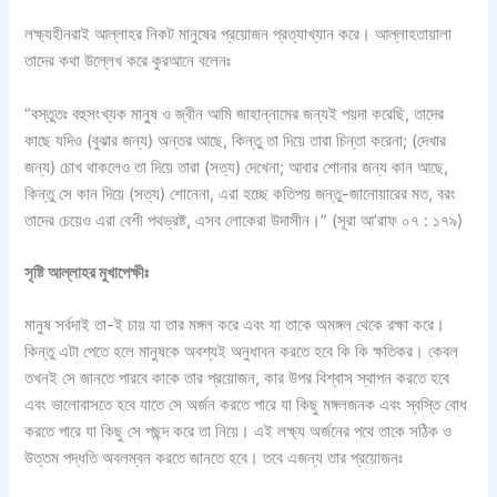
লক্ষ্যহীনরাই আল্লাহর নিকট মানুষের প্রয়োজন প্রত্যাখ্যান করে। আল্লাহতায়ালা
তাদের কথা উল্লেখ করে কুরআনে বলেনঃ
“বস্তুতঃ বহুসংখ্যক মানু্ষ ও জ্বীন আমি জাহান্নামের জন্যই পয়দা করেছি, তাদের
কাছে যদিও (বুঝার জন্য) অন্তর আছে, কিন্তু তা দিয়ে তারা চিন্তা করেনা; (দেখার
জন্য) চোখ থাকলেও তা দিয়ে তারা (সত্য) দেখেনা; আবার শোনার জন্য কান আছে,
কিন্তু সে কান দিয়ে (সত্য) শোনেনা, এরা হচ্ছে কতিপয় জন্তু-জানোয়ারের মত, বরং
তাদের চেয়েও এরা বেশী পথভ্রষ্ট, এসব লোকেরা উদাসীন।” (সূরা আ’রাফ ০৭ : ১৭৯)
সৃষ্টি আল্লাহর মুখাপেক্ষীঃ
মানুষ সর্বদাই তা-ই চায় যা তার মঙ্গল করে এবং যা তাকে অমঙ্গল থেকে রক্ষা করে।
কিন্তু এটা পেতে হলে মানুষকে অবশ্যই অনুধাবন করতে হবে কি কি ক্ষতিকর। কেবল
তখনই সে জানতে পারবে কাকে তার প্রয়োজন, কার উপর বিশ্বাস স্থাপন করতে হবে
এবং ভালোবাসতে হবে যাতে সে অর্জন করতে পারে যা কিছু মঙ্গলজনক এবং স্বস্তি বোধ
করতে পারে যা কিছু সে পছন্দ করে তা নিয়ে। এই লক্ষ্য অর্জনের পথে তাকে সঠিক ও
উত্তম পদ্ধতি অবলম্বন করতে জানতে হবে। তবে এজন্য তার প্রয়োজনঃ