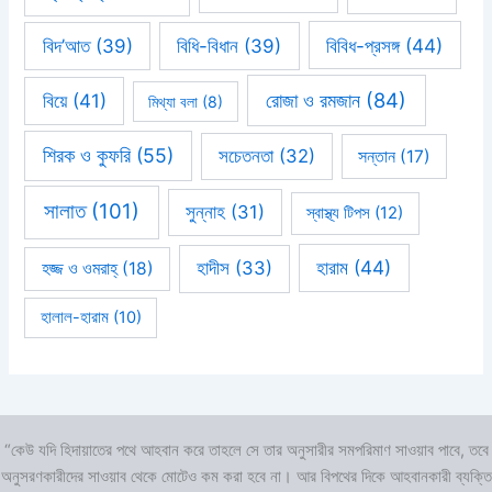
বিবিধ-প্রসঙ্গ
(44)
বিদ’আত
(39)
বিধি-বিধান
(39)
রোজা ও রমজান
(84)
বিয়ে
(41)
মিথ্যা বলা
(8)
শিরক ও কুফরি
(55)
সচেতনতা
(32)
সন্তান
(17)
সালাত
(101)
সুন্নাহ
(31)
স্বাস্থ্য টিপস
(12)
হারাম
(44)
হাদীস
(33)
হজ্জ ও ওমরাহ্‌
(18)
হালাল-হারাম
(10)
“কেউ যদি হিদায়াতের পথে আহবান করে তাহলে সে তার অনুসারীর সমপরিমাণ সাওয়াব পাবে, তবে
অনুসরণকারীদের সাওয়াব থেকে মোটেও কম করা হবে না। আর বিপথের দিকে আহবানকারী ব্যক্তি