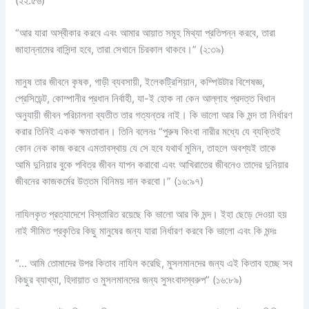
(২২:৫৬)
“আর যারা অস্বীকার করবে এবং আমার আয়াত সমূহ মিথ্যা প্রতিপন্ন করবে, তারা
জাহান্নামের বাসিন্দা হবে, তারা সেখানে চিরকাল থাকবে।” (২:৩৯)
মানুষ তার জীবনে কৃষক, গাড়ী ব্যবসায়ী, ইলেকট্রিশিয়ান, কম্পিউটার বিশেষজ্ঞ,
প্রেসিডেন্ট, কোম্পানীর প্রধান নির্বাহী, যা-ই হোক না কেন আল্লাহ প্রদত্ত বিধান
অনুযায়ী জীবন পরিচালনা ব্যতীত তার গত্যন্তর নাই। কি ভালো আর কি মন্দ তা নির্ধারণ
করার তিনিই একক ক্ষমতাবান। তিনি বলেনঃ “পুরুষ কিংবা নারীর মধ্যে যে ব্যক্তিই
কোন নেক কাজ করবে এমতাবস্থায় যে সে হবে যথার্থ মুমিন, তাহলে অবশ্যই তাকে
আমি দুনিয়ার বুকে পবিত্র জীবন যাপন করাবো এবং আখিরাতের জীবনেও তাদের দুনিয়ার
জীবনের কাজকর্মের উত্তম বিনিময় দান করবো।” (১৬:৯৭)
নাযিলকৃত প্রত্যাদেশে বিস্তারিত রয়েছে কি ভালো আর কি মন্দ। ইহা ছেড়ে দেওয়া হয়
নাই সীমিত প্রকৃতির কিছু মানুষের জন্য যারা নির্ধারণ করবে কি ভালো এবং কি মন্দঃ
“… আমি তোমাদের উপর কিতাব নাযিল করেছি, মুসলমানদের জন্য এই কিতাব হচ্ছে সব
কিছুর ব্যাখ্যা, হিদায়াত ও মুসলমানদের জন্য সুসংবাদস্বরুপ” (১৬:৮৯)