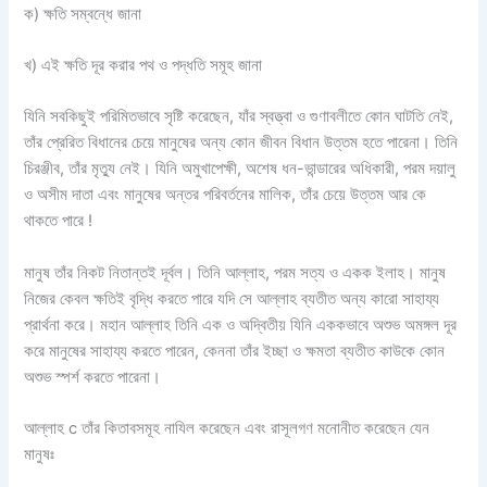
ক) ক্ষতি সম্বন্ধে জানা
খ) এই ক্ষতি দূর করার পথ ও পদ্ধতি সমূহ জানা
যিনি সবকিছুই পরিমিতভাবে সৃষ্টি করেছেন, যাঁর স্বত্ত্বা ও গুণাবলীতে কোন ঘাটতি নেই,
তাঁর প্রেরিত বিধানের চেয়ে মানুষের অন্য কোন জীবন বিধান উত্তম হতে পারেনা। তিনি
চিরঞ্জীব, তাঁর মৃত্যু নেই। যিনি অমুখাপেক্ষী, অশেষ ধন-ভান্ডারের অধিকারী, পরম দয়ালু
ও অসীম দাতা এবং মানুষের অন্তর পরিবর্তনের মালিক, তাঁর চেয়ে উত্তম আর কে
থাকতে পারে !
মানুষ তাঁর নিকট নিতান্তই দূর্বল। তিনি আল্লাহ, পরম সত্য ও একক ইলাহ। মানুষ
নিজের কেবল ক্ষতিই বৃদ্ধি করতে পারে যদি সে আল্লাহ ব্যতীত অন্য কারো সাহায্য
প্রার্থনা করে। মহান আল্লাহ তিনি এক ও অদ্বিতীয় যিনি এককভাবে অশুভ অমঙ্গল দূর
করে মানুষের সাহায্য করতে পারেন, কেননা তাঁর ইচ্ছা ও ক্ষমতা ব্যতীত কাউকে কোন
অশুভ স্পর্শ করতে পারেনা।
আল্লাহ c তাঁর কিতাবসমূহ নাযিল করেছেন এবং রাসূলগণ মনোনীত করেছেন যেন
মানুষঃ