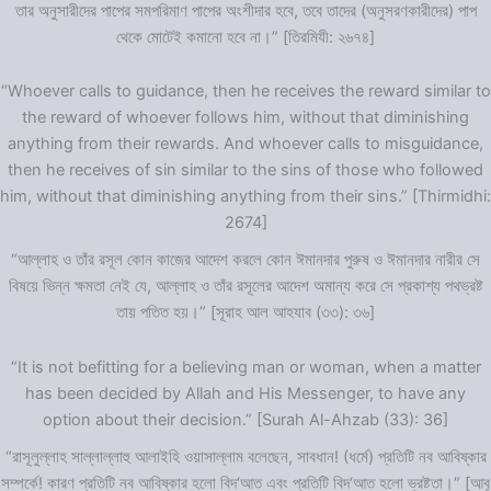
তার অনুসারীদের পাপের সমপরিমাণ পাপের অংশীদার হবে, তবে তাদের (অনুসরণকারীদের) পাপ
থেকে মোটেই কমানো হবে না।” [তিরমিযী: ২৬৭৪]
“Whoever calls to guidance, then he receives the reward similar to
the reward of whoever follows him, without that diminishing
anything from their rewards. And whoever calls to misguidance,
then he receives of sin similar to the sins of those who followed
him, without that diminishing anything from their sins.” [Thirmidhi:
2674]
“আল্লাহ ও তাঁর রসূল কোন কাজের আদেশ করলে কোন ঈমানদার পুরুষ ও ঈমানদার নারীর সে
বিষয়ে ভিন্ন ক্ষমতা নেই যে, আল্লাহ ও তাঁর রসূলের আদেশ অমান্য করে সে প্রকাশ্য পথভ্রষ্ট
তায় পতিত হয়।” [সূরাহ আল আহযাব (৩৩): ৩৬]
“It is not befitting for a believing man or woman, when a matter
has been decided by Allah and His Messenger, to have any
option about their decision.” [Surah Al-Ahzab (33): 36]
“রাসূলুল্লাহ সাল্লাল্লাহু আলাইহি ওয়াসাল্লাম বলেছেন, সাবধান! (ধর্মে) প্রতিটি নব আবিষ্কার
সম্পর্কে! কারণ প্রতিটি নব আবিষ্কার হলো বিদ‘আত এবং প্রতিটি বিদ‘আত হলো ভ্রষ্টতা।” [আবূ