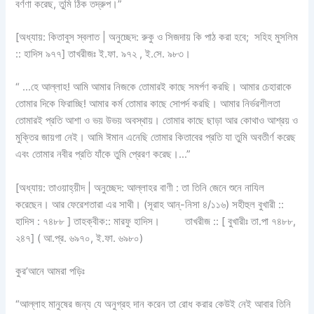
বর্ণণা করেছ, তুমি ঠিক তদ্রুপ।”
[অধ্যায়: কিতাবুস স্বলাত | অনুচ্ছেদ: রুকু ও সিজদায় কি পাঠ করা হবে; সহিহ মুসলিম
:: হাদিস ৯৭৭] তাখরীজঃ ই.ফা. ৯৭২ , ই.সে. ৯৮৩।
“ …হে আল্লাহ! আমি আমার নিজকে তোমারই কাছে সমর্পণ করছি। আমার চেহারাকে
তোমার দিকে ফিরাচ্ছি! আমার কর্ম তোমার কাছে সোপর্দ করছি। আমার নির্ভরশীলতা
তোমারই প্রতি আশা ও ভয় উভয় অবস্থায়। তোমার কাছে ছাড়া আর কোথাও আশ্রয় ও
মুক্তির জায়গা নেই। আমি ঈমান এনেছি তোমার কিতাবের প্রতি যা তুমি অবতীর্ণ করেছ
এবং তোমার নবীর প্রতি যাঁকে তুমি প্রেরণ করেছ।…”
[অধ্যায়: তাওয়াহ্‌য়ীদ | অনুচ্ছেদ: আল্লাহর বাণী : তা তিনি জেনে শুনে নাযিল
করেছেন। আর ফেরেশতারা এর সাথী। (সূরাহ আন্-নিসা ৪/১১৬) সহীহুল বুখারী ::
হাদিস : ৭৪৮৮ ] তাহক্বীক:: মারফু হাদিস। তাখরীজ :: [ বুখারীঃ তা.পা ৭৪৮৮,
২৪৭] ( আ.প্র. ৬৯৭০, ই.ফা. ৬৯৮০)
কুর’আনে আমরা পড়িঃ
“আল্লাহ মানুষের জন্য যে অনুগ্রহ দান করেন তা রোধ করার কেউই নেই আবার তিনি