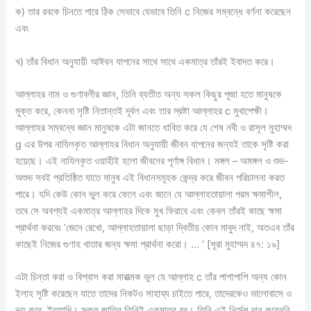
ক) তার রবকে চিনতে পারে ঠিক সেভাবে যেভাবে তিনি c নিজের সম্বন্ধে বর্ণনা করেছেন
এবং
খ) তাঁর বিধান অনুযায়ী আঈবন যাপনের সাথে সাথে একমাত্র তাঁরই ইবাদত করে।
আল্লাহর নাম ও গুণাবলীর জ্ঞান, তিনি ব্যতীত অন্য সকল কিছুর পূজা হতে মানুষকে
মুক্ত করে, কেননা সৃষ্টি নিতান্তই দূর্বল এবং তার স্রষ্টা আল্লাহর c মুখাপেক্ষী।
আল্লাহর সম্বন্ধে জ্ঞান মানুষকে এটা জানতে ধাবিত করে যে শেষ নবী ও রাসূল মুহাম্মদ
g এর উপর নাযিলকৃত আল্লাহর বিধান অনুযায়ী জীবন যাপনের জন্যই তাকে সৃষ্টি করা
হয়েছে। এই নাযিলকৃত ওয়াহীই হলো জীবনের পূর্ণাঙ্গ বিধান। মঙ্গল – অমঙ্গল ও শুভ-
অশুভ সবই প্রতিষ্ঠিত যাতে মানুষ এই বিধানসমূহক কেন্দ্র করে জীবন পরিচালনা করত
পারে। যদি কেউ কোন ভুল করে ফেলে এবং জানে যে আল্লাহতায়ালা পরম ক্ষমাশীল,
তবে সে অবশ্যই একমাত্র আল্লাহর দিকে মুখ ফিরাবে এবং কেবল তাঁরই কাছে ক্ষমা
প্রার্থনা করবেঃ ‘জেনে রেখো, আল্লাহতায়ালা ছাড়া দ্বিতীয় কোন মাবুদ নাই, অতএব তাঁর
কাছেই নিজের গুণাহ খাতার জন্য ক্ষমা প্রার্থনা করো। … ’ [সূরা মুহাম্মদ ৪৭: ১৯]
এটা চিন্তা করা ও বিশ্বাস করা মারাত্মক ভুল যে আল্লাহ c তাঁর পাশাপাশি অন্য কোন
ইলাহ সৃষ্টি করেছেন যাতে তাদের নিকটও সাহায্য চাইতে পারে, তাদেরকেও ভালোবাসে ও
ভয় করে, ইত্যাদি। সকল জাতির তিনিই একমাত্র রব। তিনি এই নির্দেশ দান করেননি