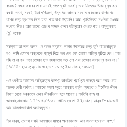
রয়েছে? লক্ষ্য করবেন তারা এসবই পেতে খুবই সতর্ক। তারা নিজেদের উপর যুলুম করে:
ব্যথা-বেদনা, সংকট, টানা দুশ্চিন্তা, উন্নতির লোভের সাথে তাল মিলিয়ে ঋণের পর
ঋণের জন্য ব্যংকের দিকে হাত পেতে রাখা ইত্যাদি। তারা প্রতিনিয়ত দেওলিয়া হওয়ার
শংকায় ভীত। তারা তাদের চোখের সামনে কেবল দরিদ্রতাই দেখতে পায়। রাসূলুল্লাহ
(g) বলেনঃ
‘আল্লাহ তা‘আলা বলেন, হে আদম সন্তান, আমার ইবাদতের জন্য তুমি ঝামেলামুক্ত
হও, আমি তোমার অন্তরকে প্রাচুর্য দিয়ে ভরে দেব এবং তোমার দারিদ্র ঘুচিয়ে দেব। আর
যদি তা না কর, তবে তোমার হাত ব্যস্ততায় ভরে দেব এবং তোমার অভাব দূর করব না।’
[তিরমিযী : ২৬৫৪; মুসনাদ আহমদ : ৮৬৮১; ইবন মাজাহ : ৪১০৭]
এই ধরণীতে আমাদের অস্তিত্বের উদ্দেশ্য জাগতিক প্রাপ্তির দাসত্ব বরণ করার চেয়ে
অনেক বেশী অর্থবহ। আমাদের স্রষ্টা স্বয়ং আল্লাহ কর্তৃক প্রদত্ত ও নির্দেশিত জীবন
বিধান থেকে উন্নততর কোন জীবনবিধান হতে পারেনা। প্রতিটা কাজ যা
আল্লাহতায়ালার নির্দেশিত পদ্ধতিতে সম্পাদিত হয় তা-ই ইবাদাত। মানুষ উপকারভোগী
আর আল্লাহতায়ালা অভাবমুক্ত :
“হে মানুষ, তোমরা সবাই আল্লাহর সামনে অভাবগ্রস্থ, আর আল্লাহতায়ালা সম্পূর্ণ