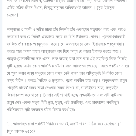
আর তিনি আদেশ দিচ্ছেন, তোমরা আল্লাহ তায়ালা ছাড়া অন্য কারো গোলামী করবেনা।
এটিই সঠিক জীবন বিধান, কিন্তু মানুষের অধিকাংশই জানেনা। (সূরা ইউসুফ
১২:৪০)।
আল্লাহর গুণাবলী ও সৃষ্টির মাঝে তাঁর নিদর্শণ তাঁর একত্বের সত্যায়ণ করে এবং আরও
সত্যায়ণ করে যে তিনিই একমাত্র সত্য রব যিনি ইবাদতের যোগ্য। প্রত্যাখ্যানকারী
ব্যক্তি তাঁর রবকে অবমূল্যায়ন করে। সে আল্লাহর যে কোন ইবাদতকে প্রত্যাখ্যান
করতে পারে অথবা মহান আল্লাহকে বাদ দিয়ে অন্য যে কারো ইবাদত করতে পারে।
প্রত্যাখ্যানকারীদের দলে এমন লোক রয়েছে যারা মনে করে এই মহাবিশ্ব নিজে নিজেই
সৃষ্টি হয়েছে অথবা কোন আকস্মিক ঘটনার ফলে অস্তিত্ব পেয়েছে। এতে প্রতীয়মান হয়
যে পূরণ করার জন্য মানুষের কোন লক্ষ্য নেই কারণ তার অস্তিত্বই নির্ধারিত কোন
লক্ষ্য বিহীন। ফলতঃ নৈতিক ও মূল্যবোধ প্রথা অর্থহীন হয়ে পড়ে। অনুরুপভাবে মানুষ
‘প্রকৃতি মায়ের’ জন্য সাড়া দেওয়ার ‘যন্ত্র’ বিশেষ যা, ডারউইনের মতে, লক্ষ্যহীন
ক্রিয়াকলাপ করে থাকে। চিন্তার এই পন্থাই হচ্ছে লক্ষ্যহীনতা এবং এটা ঘটে যখন
মানুষ সেই একক সত্বা যিনি জন্ম, মৃত্যু, এই মহাবিশ্ব, এবং চারপাশের সবকিছুই
পরিমিতভাবে সৃষ্টি করেছেন তাঁকে চিনতে ব্যর্থ হয়ঃ
“… আল্লাহতায়ালা প্রতিটি জিনিষের জন্যই একটি পরিমাণ ঠিক করে রেখেছেন।”
(সূরা তালাক ৬৫:৩)