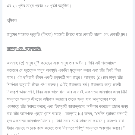
এর ২৭ পৃষ্ঠার মধ্যে প্রথম ১৫ পৃষঠা অনূদিত।
ভূমিকাঃ
মানুষের সহজাত প্রকৃতি (ফিতরা) সহজেই চিনতে পারে কোনটি ভালো এবং কোনটি মন্দ।
উদ্দেশ্য এবং প্রত্যাবর্তনঃ
আল্লাহ (c) মানুষ সৃষ্টি করেছেন এবং মানুষ তার অধীন। তিনি এই প্রত্যাদেশ
করেছেন যে প্রত্যেক মানুষ অবশ্যই একদিন মৃত্যুবরণ করবে এবং তাঁর নিকট ফিরে
যাবে। এই দুনিয়াবী জীবন একটি মধ্যবর্তী ক্ষণ মাত্র। আল্লাহ (c) চান মানুষ তাঁর
নির্দেশনা অনুযায়ী জীবন গঠণ করুক। এটিই ইবাদতের মর্ম। ইবাদতের জন্য জরুরী
নিরংকুশ আত্মসমর্পণ, বিনয় এবং ভালোবাসা আর এ সবই একমাত্র আল্লাহর জন্য যিনি
জান্নাতে অনন্ত জীবনের অঙ্গীকার করেছেন তাদের জন্য যারা আনুগত্যের সাথে
একমাত্র তাঁর ইবাদত করবে; এবং চিরস্থায়ী জাহান্নামের অঙ্গীকার করেছেন তাদের জন্য
যারা তাঁর আদেশকে প্রত্যাখ্যান করেছে। আল্লাহ (c) বলেন, “সেদিন চূড়ান্ত বাদশাহী
হবে একমাত্র আল্লাহতা’য়ালার। তিনি সবার মাঝে ফায়সালা করবেন। অতঃপর যারা
ঈমান এনেছে ও নেক কাজ করেছে তারা নিয়ামতে পরিপূর্ণ জান্নাতে অবস্থান করবে।“