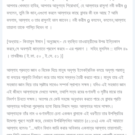
আপনার খেদমতে হাযির, আপনার আনুগত্য শিরোধার্য, হে আল্লাহর রাসুল! নবী করীম g
বললেন, তুমি কি জান,এগুলো করলে আল্লাহর কাছে বান্দার কী হক আছে ? আমি
বললাম, আল্লাহ ও তার রাসুলই ভাল জানেন। নবী করীম g বললেন, বললেন,আল্লাহ
তায়ালা তাকে শাস্তি দিবেন না ।
[অধ্যায়:- কিতাবুল ঈমান | অনুচ্ছেদ:- যে ব্যক্তি তাওয়াহ্‌য়ীদের উপর ইন্তিকাল
করবে,সে অবশ্যই জান্নাতে প্রবেশ করবে – এর প্রমাণ । সহিহ মুসলিম :: হাদিস ৪৯
। তাখরীজঃ ( ই.ফা. ৫০ , ই.সে. ৫১ )]
আল্লাহ প্রদত্ত জ্ঞান ও বিবেক দিয়ে মানুষ অদৃশ্য ইলেকট্রনিক বলয়ে অদৃশ্য পরমানু
যা বলয়ের প্রকৃতি নির্ধারণ করে তার সাথে সম্বন্ধ তৈরী করতে পারে। মানুষ তার এই
সহজাত জ্ঞান দিয়ে তার স্রষ্টার সাথেও সম্পর্ক স্থাপনে সক্ষম। যদিও এই সহজাত জ্ঞান
এই জীবনে আল্লাহকে দেখতে অক্ষম, তথাপি সত্য রবের গুণাবলী ও সৃষ্টির মাঝে তার
নিদর্শণ চিনতে সক্ষম। অতপর যে কেউ সহজে অনুধাবন করতে পারে যে বান্দার প্রতি
আল্লাহর সর্বসেরা পুরস্কার হলো বিচার দিবসে স্বয়ং আল্লাহর সাথে সাক্ষাৎ।
আল্লাহকে তাঁর নাম ও গুণাবলীতে চেনা একজন বান্দাকে এই ধরণীতে তার উপস্থিতির
উদ্দেশ্য পূরণে সচেষ্ট করে, যেভাবে উপরিল্লিখিত আয়াতে (৫১:৫৬) এবং এই আয়াতে
আল্লাহ বলেনঃ “…আইন বিধান জারি করার অধিকার একমাত্র আল্লাহ তায়ালারই;