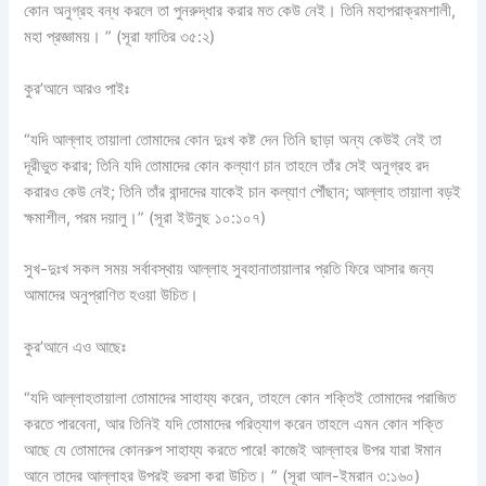
কোন অনুগ্রহ বন্ধ করলে তা পুনরুদ্ধার করার মত কেউ নেই। তিনি মহাপরাক্রমশালী,
মহা প্রজ্ঞাময়। ” (সূরা ফাতির ৩৫:২)
কুর’আনে আরও পাইঃ
“যদি আল্লাহ তায়ালা তোমাদের কোন দুঃখ কষ্ট দেন তিনি ছাড়া অন্য কেউই নেই তা
দূরীভুত করার; তিনি যদি তোমাদের কোন কল্যাণ চান তাহলে তাঁর সেই অনুগ্রহ রদ
করারও কেউ নেই; তিনি তাঁর বান্দাদের যাকেই চান কল্যাণ পৌঁছান; আল্লাহ তায়ালা বড়ই
ক্ষমাশীল, পরম দয়ালু।” (সূরা ইউনুছ ১০:১০৭)
সুখ-দুঃখ সকল সময় সর্বাবস্থায় আল্লাহ সুবহানাতায়ালার প্রতি ফিরে আসার জন্য
আমাদের অনুপ্রাণিত হওয়া উচিত।
কুর’আনে এও আছেঃ
“যদি আল্লাহতায়ালা তোমাদের সাহায্য করেন, তাহলে কোন শক্তিই তোমাদের পরাজিত
করতে পারবেনা, আর তিনিই যদি তোমাদের পরিত্যাগ করেন তাহলে এমন কোন শক্তি
আছে যে তোমাদের কোনরুপ সাহায্য করতে পারে! কাজেই আল্লাহর উপর যারা ঈমান
আনে তাদের আল্লাহর উপরই ভরসা করা উচিত। ” (সূরা আল-ইমরান ৩:১৬০)