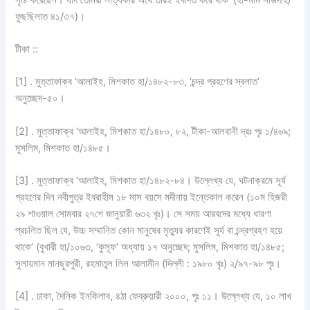
ফুছছিলাত ৪১/৩৭)।
টীকা ::
[1] . মুত্তাফাক্ব ‘আলাইহ, মিশকাত হা/১৪৮২-৮৩, ‘চন্দ্র গ্রহণের স্বলাত’
অনুচ্ছেদ-৫০।
[2] . মুত্তাফাক্ব ‘আলাইহ, মিশকাত হা/১৪৮০, ৮২, টীকা-আলবানী দ্রঃ পৃঃ ১/৪৬৯;
মুসলিম, মিশকাত হা/১৪৮৫।
[3] . মুত্তাফাক্ব ‘আলাইহ, মিশকাত হা/১৪৮২-৮৪। উল্লেখ্য যে, ঘটনাক্রমে সূর্য
গ্রহণের দিন নবীপুত্র ইবরাহীম ১৮ মাস বয়সে মদীনায় ইন্তেকাল করেন (১০ম হিজরী
২৯ শাওয়াল সোমবার ২৭শে জানুয়ারী ৬৩২ খৃঃ)। সে সময় আরবদের মধ্যে ধারণা
প্রচলিত ছিল যে, উচ্চ সম্মানিত কোন মানুষের মৃত্যুর কারণেই সূর্য বা চন্দ্রগ্রহণ হয়ে
থাকে’ (বুখারী হা/১০৬৩, ‘কুসূফ’ অধ্যায় ১৭ অনুচ্ছেদ; মুসলিম, মিশকাত হা/১৪৮৫;
সুলায়মান মানছূরপুরী, রহমাতুল লিল আলামীন (দিল্লী : ১৯৮০ খৃঃ) ২/৯৭-৯৮ পৃঃ।
[4] . ঢাকা, দৈনিক ইনকিলাব, ৪ঠা ফেব্রুয়ারী ২০০০, পৃঃ ১১। উল্লেখ্য যে, ১০ লাখ