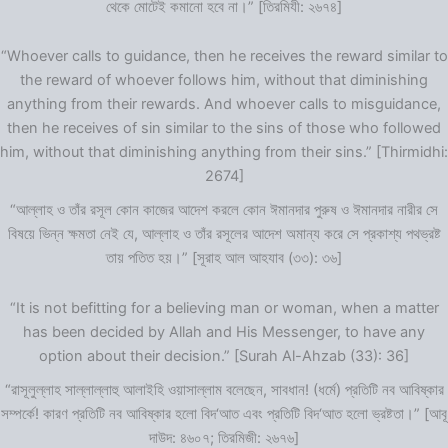
থেকে মোটেই কমানো হবে না।” [তিরমিযী: ২৬৭৪]
“Whoever calls to guidance, then he receives the reward similar to
the reward of whoever follows him, without that diminishing
anything from their rewards. And whoever calls to misguidance,
then he receives of sin similar to the sins of those who followed
him, without that diminishing anything from their sins.” [Thirmidhi:
2674]
“আল্লাহ ও তাঁর রসূল কোন কাজের আদেশ করলে কোন ঈমানদার পুরুষ ও ঈমানদার নারীর সে
বিষয়ে ভিন্ন ক্ষমতা নেই যে, আল্লাহ ও তাঁর রসূলের আদেশ অমান্য করে সে প্রকাশ্য পথভ্রষ্ট
তায় পতিত হয়।” [সূরাহ আল আহযাব (৩৩): ৩৬]
“It is not befitting for a believing man or woman, when a matter
has been decided by Allah and His Messenger, to have any
option about their decision.” [Surah Al-Ahzab (33): 36]
“রাসূলুল্লাহ সাল্লাল্লাহু আলাইহি ওয়াসাল্লাম বলেছেন, সাবধান! (ধর্মে) প্রতিটি নব আবিষ্কার
সম্পর্কে! কারণ প্রতিটি নব আবিষ্কার হলো বিদ‘আত এবং প্রতিটি বিদ‘আত হলো ভ্রষ্টতা।” [আবূ
দাউদ: ৪৬০৭; তিরমিজী: ২৬৭৬]