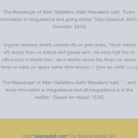
The Messenger of Allah (Sallallahu Alaihi Wasallam) said: “Every
innovation is misguidance and going astray” [Abu Dawood: 4607;
Thirmidhi: 2676]
“রাসূলুল্লাহ সাল্লাল্লাহু আলাইহি ওয়াসাল্লাম তাঁর এক খুতবায় বলেছেন, “নিশ্চয়ই সর্বোত্তম
বাণী আল্লাহ্‌র কিতাব এবং সর্বোত্তম আদর্শ মুহাম্মদের আদর্শ। আর সবচেয়ে নিকৃষ্ট বিষয় হল
(দ্বীনের মধ্যে) নব উদ্ভাবিত বিষয়। আর নব উদ্ভাবিত প্রত্যেক বিষয় বিদআত এবং প্রত্যেক
বিদআত হল ভ্রষ্টতা এবং প্রত্যেক ভ্রষ্টতার পরিণাম জাহান্নাম।” [সুনান আন-নাসায়ী: ১৫৭৮]
The Messenger of Allah (Sallallahu Alaihi Wasallam) said: “… and
every innovation is misguidance and all misguidance is in the
Hellfire.” [Sunan An-Nasa’i: 1578]
Visit
“Islamqabd.com”
For Bangla Islamic QA