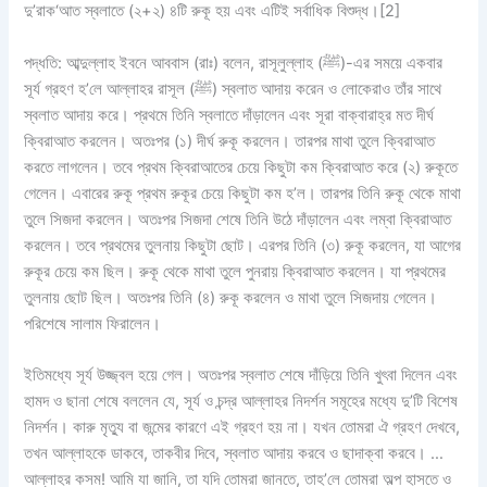
দু’রাক‘আত স্বলাতে (২+২) ৪টি রুকূ হয় এবং এটিই সর্বাধিক বিশুদ্ধ।[2]
পদ্ধতি:
আব্দুল্লাহ ইবনে আববাস (রাঃ) বলেন, রাসূলুল্লাহ (ﷺ)-এর সময়ে একবার
সূর্য গ্রহণ হ’লে আল্লাহর রাসূল (ﷺ) স্বলাত আদায় করেন ও লোকেরাও তাঁর সাথে
স্বলাত আদায় করে। প্রথমে তিনি স্বলাতে দাঁড়ালেন এবং সূরা বাক্বারাহ্র মত দীর্ঘ
ক্বিরাআত করলেন। অতঃপর (১) দীর্ঘ রুকূ করলেন। তারপর মাথা তুলে ক্বিরাআত
করতে লাগলেন। তবে প্রথম ক্বিরাআতের চেয়ে কিছুটা কম ক্বিরাআত করে (২) রুকূতে
গেলেন। এবারের রুকূ প্রথম রুকূর চেয়ে কিছুটা কম হ’ল। তারপর তিনি রুকূ থেকে মাথা
তুলে সিজদা করলেন। অতঃপর সিজদা শেষে তিনি উঠে দাঁড়ালেন এবং লম্বা ক্বিরাআত
করলেন। তবে প্রথমের তুলনায় কিছুটা ছোট। এরপর তিনি (৩) রুকূ করলেন, যা আগের
রুকূর চেয়ে কম ছিল। রুকূ থেকে মাথা তুলে পুনরায় ক্বিরাআত করলেন। যা প্রথমের
তুলনায় ছোট ছিল। অতঃপর তিনি (৪) রুকূ করলেন ও মাথা তুলে সিজদায় গেলেন।
পরিশেষে সালাম ফিরালেন।
ইতিমধ্যে সূর্য উজ্জ্বল হয়ে গেল। অতঃপর স্বলাত শেষে দাঁড়িয়ে তিনি খুৎবা দিলেন এবং
হামদ ও ছানা শেষে বললেন যে, সূর্য ও চন্দ্র আল্লাহর নিদর্শন সমূহের মধ্যে দু’টি বিশেষ
নিদর্শন। কারু মৃত্যু বা জন্মের কারণে এই গ্রহণ হয় না। যখন তোমরা ঐ গ্রহণ দেখবে,
তখন আল্লাহকে ডাকবে, তাকবীর দিবে, স্বলাত আদায় করবে ও ছাদাক্বা করবে। …
আল্লাহর কসম! আমি যা জানি, তা যদি তোমরা জানতে, তাহ’লে তোমরা অল্প হাসতে ও