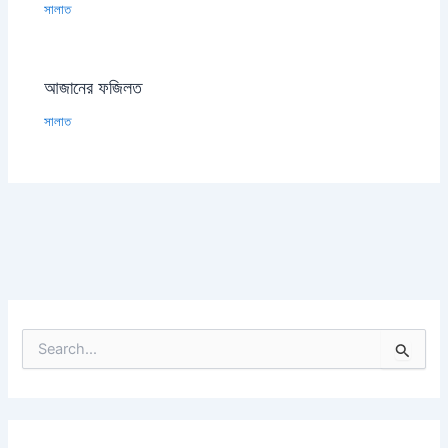
সালাত
আজানের ফজিলত
সালাত
S
e
a
r
c