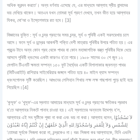
অধিক ক্রন্দন করতে’। অন্য বর্ণনায় এসেছে যে, এর মাধ্যমে আল্লাহ স্বীয় বান্দাদের
ভয় দেখিয়ে থাকেন। অতএব যখন তোমরা সূর্য গ্রহণ দেখবে, তখন ভীত হয়ে আল্লাহর
যিকর, দো‘আ ও ইস্তেগফারে রত হবে। [3]
বিজ্ঞানের যুক্তি :
সূর্য ও চন্দ্র গ্রহণের সময় চন্দ্র, সূর্য ও পৃথিবী একই সরলরেখায় চলে
আসে। ফলে সূর্য ও চন্দ্রের আকর্ষণী শক্তি বেশী মাত্রায় পৃথিবীর উপরে পতিত হয়। এর
প্রচন্ড টানে অন্য কোন গ্রহ থেকে পাথর বা কোন মহাজাগতিক বস্ত্ত পৃথিবীর দিকে ধেয়ে
আসলে পৃথিবী ধ্বংসের একটা কারণও হ’তে পারে। ১৯০৮ সালের ৩০ শে জুন ১২
মেগাটন টিএনটি ক্ষমতা সম্পন্ন ১৫০ ফুট দৈর্ঘ্যের একটি বিশালাকার জ্বলন্ত পাথর
(মিটিওরাইট) রাশিয়ার সাইবেরিয়ার জঙ্গলে পতিত হয়ে ৪০ মাইল ব্যাস সম্পন্ন
ধ্বংসগোলক সৃষ্টি করেছিল। আগুনের লেলিহান শিখায় লক্ষ লক্ষ গাছপালা পুড়ে ছাই হয়ে
গিয়েছিল।[4]
‘কুসূফ’ ও ‘খুসূফ’-এর স্বলাত আদায়ের মাধ্যমে সূর্য ও চন্দ্র গ্রহণের ক্ষতিকর প্রভাব
হ’তে আল্লাহর নিকটে পানাহ চাওয়া হয়। এই স্বলাতের অন্যতম উদ্দেশ্য হ’ল,
আল্লাহর এই সব সৃষ্টিকে পূজা না করা এবং ভয় না করা। আল্লাহ বলেন,
لاَ تَسْجُدُوْا
لِلشَّمْسِ وَلاَ لِلْقَمَرِ وَاسْجُدُوْا ِللهِ الَّذِيْ خَلَقَهُنَّ إِنْ كُنْتُمْ إِيَّاهُ تَعْبُدُوْنَ
‘তোমরা সূর্যকে সিজদা করো না, চন্দ্রকেও না। বরং সিজদা কর আল্লাহকে, যিনি এগুলি
সৃষ্টি করেছেন। যদি তোমরা সত্যিকার অর্থে তাঁরই ইবাদত করে থাক’ (হা-মীম সাজদাহ/