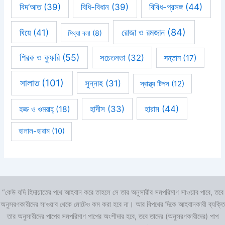
বিবিধ-প্রসঙ্গ
(44)
বিদ’আত
(39)
বিধি-বিধান
(39)
রোজা ও রমজান
(84)
বিয়ে
(41)
মিথ্যা বলা
(8)
শিরক ও কুফরি
(55)
সচেতনতা
(32)
সন্তান
(17)
সালাত
(101)
সুন্নাহ
(31)
স্বাস্থ্য টিপস
(12)
হারাম
(44)
হাদীস
(33)
হজ্জ ও ওমরাহ্‌
(18)
হালাল-হারাম
(10)
“কেউ যদি হিদায়াতের পথে আহবান করে তাহলে সে তার অনুসারীর সমপরিমাণ সাওয়াব পাবে, তবে
অনুসরণকারীদের সাওয়াব থেকে মোটেও কম করা হবে না। আর বিপথের দিকে আহবানকারী ব্যক্তি
তার অনুসারীদের পাপের সমপরিমাণ পাপের অংশীদার হবে, তবে তাদের (অনুসরণকারীদের) পাপ