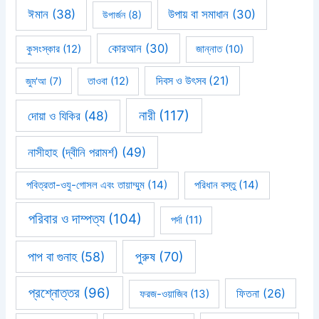
ঈমান
(38)
উপায় বা সমাধান
(30)
উপার্জন
(8)
কোরআন
(30)
কুসংস্কার
(12)
জান্নাত
(10)
দিবস ও উৎসব
(21)
জুম'আ
(7)
তাওবা
(12)
নারী
(117)
দোয়া ও যিকির
(48)
নাসীহাহ (দ্বীনি পরামর্শ)
(49)
পবিত্রতা-ওযু-গোসল এবং তায়াম্মুম
(14)
পরিধান বস্তু
(14)
পরিবার ও দাম্পত্য
(104)
পর্দা
(11)
পাপ বা গুনাহ
(58)
পুরুষ
(70)
প্রশ্নোত্তর
(96)
ফিতনা
(26)
ফরজ-ওয়াজিব
(13)