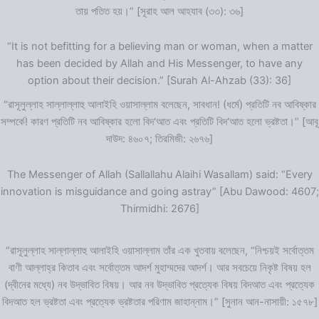
তায় পতিত হয়।” [সূরাহ আল আহযাব (৩৩): ৩৬]
“It is not befitting for a believing man or woman, when a matter
has been decided by Allah and His Messenger, to have any
option about their decision.” [Surah Al-Ahzab (33): 36]
“রাসূলুল্লাহ সাল্লাল্লাহু আলাইহি ওয়াসাল্লাম বলেছেন, সাবধান! (ধর্মে) প্রতিটি নব আবিষ্কার
সম্পর্কে! কারণ প্রতিটি নব আবিষ্কার হলো বিদ‘আত এবং প্রতিটি বিদ‘আত হলো ভ্রষ্টতা।” [আবূ
দাউদ: ৪৬০৭; তিরমিজী: ২৬৭৬]
The Messenger of Allah (Sallallahu Alaihi Wasallam) said: “Every
innovation is misguidance and going astray” [Abu Dawood: 4607;
Thirmidhi: 2676]
“রাসূলুল্লাহ সাল্লাল্লাহু আলাইহি ওয়াসাল্লাম তাঁর এক খুতবায় বলেছেন, “নিশ্চয়ই সর্বোত্তম
বাণী আল্লাহ্‌র কিতাব এবং সর্বোত্তম আদর্শ মুহাম্মদের আদর্শ। আর সবচেয়ে নিকৃষ্ট বিষয় হল
(দ্বীনের মধ্যে) নব উদ্ভাবিত বিষয়। আর নব উদ্ভাবিত প্রত্যেক বিষয় বিদআত এবং প্রত্যেক
বিদআত হল ভ্রষ্টতা এবং প্রত্যেক ভ্রষ্টতার পরিণাম জাহান্নাম।” [সুনান আন-নাসায়ী: ১৫৭৮]