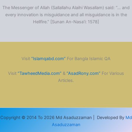
The Messenger of Allah (Sallallahu Alaihi Wasallam) said: “… and
every innovation is misguidance and all misguidance is in the
Hellfire.” [Sunan An-Nasa’i: 1578]
Visit
“Islamqabd.com”
For Bangla Islamic QA
Visit
“TawheedMedia.com”
&
“AsadRony.com”
For Various
Articles.
Copyright © 2014 To 2026 Md Asaduzzaman | Developed By
Md
Asaduzzaman