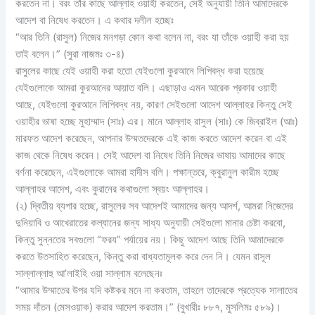
করতেন না। বরং তাঁর কাছে আল্লাহ ওয়াহী করতেন, সেই অনুযায়ী তিনি আমাদেরকে
আদেশ বা নিষেধ করতেন। এ কথার দলীল হচ্ছেঃ
“আর তিনি (রাসুল) নিজের মনগড়া কোন কথা বলেন না, বরং যা তাঁকে ওয়াহী করা হয়
তাই বলেন।” (সুরা নাজমঃ ৩-৪)
রাসুলের কাছে যেই ওয়াহী করা হতো যেইগুলো কুরআনে লিপিবদ্ধ করা হয়েছে
যেইগুলোকে আমরা কুরআনের আয়াত বলি। এছাড়াও এমন আরেক প্রকার ওয়াহী
আছে, যেইগুলো কুরআনে লিপিবদ্ধ নয়, কারণ সেইগুলো আদেশ আল্লাহর কিন্তু সেই
ওয়াহীর ভাষা হচ্ছে মুহাম্মাদ (সাঃ) এর। মানে আল্লাহ রাসুল (সাঃ) কে জিব্রাইল (আঃ)
মারফত আদেশ করেছেন, আপনার উম্মতদেরকে এই কাজ করতে আদেশ করেন বা এই
কাজ থেকে নিষেধ করেন। সেই আদেশ বা নিষেধ তিনি নিজের ভাষায় আমাদের কাছে
বর্ণনা করেছেন, এইগুলোকে আমরা হাদীস বলি। পক্ষান্তরে, ক্বুরানুল কারীম হচ্ছে
আল্লাহর আদেশ, এবং কুরানের কথাগুলো স্বয়ং আল্লাহর।
(২) দ্বিতীয় ব্যপার হচ্ছে, রাসুলের সব আদেশই আমাদের জন্য আদর্শ, আমরা নিজেদের
দুনিয়াবি ও আখেরাতের কল্যানের জন্য সাধ্য অনুযায়ী সেইগুলো মানার চেষ্টা করবো,
কিন্তু সুন্নতের সবগুলো “ফরয” পর্যায়ের নয়। কিছু আদেশ আছে তিনি আমাদেরকে
করতে উতসাহিত করেছেন, কিন্তু করা বাধ্যতামূলক করে দেন নি। যেমন রাসূল
সাল্লাল্লাহু আ’লাইহি ওয়া সাল্লাম বলেছেনঃ
“আমার উম্মাতের উপর যদি কষ্টকর মনে না করতাম, তাহলে তাদেরকে প্রত্যেক সালাতের
সময় দাঁতন (মেসওয়াক) করার আদেশ করতাম।” (বুখারীঃ ৮৮৭, মুসলিমঃ ৫৮৯)।