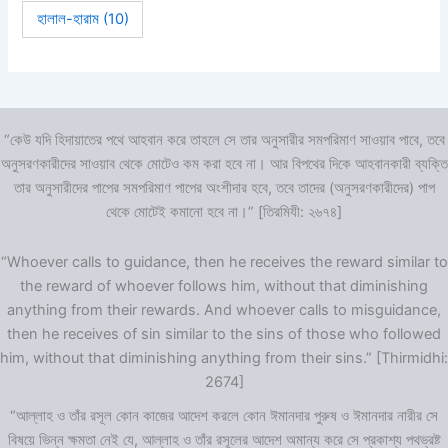
হালাল-হারাম
(10)
“কেউ যদি হিদায়াতের পথে আহবান করে তাহলে সে তার অনুসারীর সমপরিমাণ সাওয়াব পাবে, তবে
অনুসরণকারীদের সাওয়াব থেকে মোটেও কম করা হবে না। আর বিপথের দিকে আহবানকারী ব্যক্তি
তার অনুসারীদের পাপের সমপরিমাণ পাপের অংশীদার হবে, তবে তাদের (অনুসরণকারীদের) পাপ
থেকে মোটেই কমানো হবে না।” [তিরমিযী: ২৬৭৪]
“Whoever calls to guidance, then he receives the reward similar to
the reward of whoever follows him, without that diminishing
anything from their rewards. And whoever calls to misguidance,
then he receives of sin similar to the sins of those who followed
him, without that diminishing anything from their sins.” [Thirmidhi:
2674]
“আল্লাহ ও তাঁর রসূল কোন কাজের আদেশ করলে কোন ঈমানদার পুরুষ ও ঈমানদার নারীর সে
বিষয়ে ভিন্ন ক্ষমতা নেই যে, আল্লাহ ও তাঁর রসূলের আদেশ অমান্য করে সে প্রকাশ্য পথভ্রষ্ট