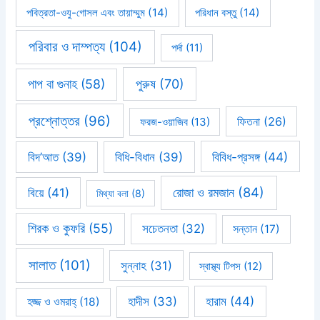
পবিত্রতা-ওযু-গোসল এবং তায়াম্মুম
(14)
পরিধান বস্তু
(14)
পরিবার ও দাম্পত্য
(104)
পর্দা
(11)
পাপ বা গুনাহ
(58)
পুরুষ
(70)
প্রশ্নোত্তর
(96)
ফিতনা
(26)
ফরজ-ওয়াজিব
(13)
বিবিধ-প্রসঙ্গ
(44)
বিদ’আত
(39)
বিধি-বিধান
(39)
রোজা ও রমজান
(84)
বিয়ে
(41)
মিথ্যা বলা
(8)
শিরক ও কুফরি
(55)
সচেতনতা
(32)
সন্তান
(17)
সালাত
(101)
সুন্নাহ
(31)
স্বাস্থ্য টিপস
(12)
হারাম
(44)
হাদীস
(33)
হজ্জ ও ওমরাহ্‌
(18)