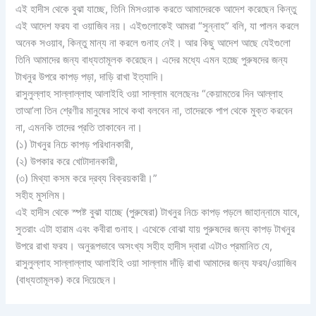
এই হাদীস থেকে বুঝা যাচ্ছে, তিনি মিসওয়াক করতে আমাদেরকে আদেশ করেছেন কিন্তু
এই আদেশ ফরয বা ওয়াজিব নয়। এইগুলোকেই আমরা “সুন্নাহ” বলি, যা পালন করলে
অনেক সওয়াব, কিন্তু মান্য না করলে গুনাহ নেই। আর কিছু আদেশ আছে যেইগুলো
তিনি আমাদের জন্য বাধ্যতামূলক করেছেন। এদের মধ্যে এমন হচ্ছে পুরুষদের জন্য
টাখনুর উপরে কাপড় পড়া, দাড়ি রাখা ইত্যাদি।
রাসুলুল্লাহ সাল্লাল্লাহু আলাইহি ওয়া সাল্লাম বলেছেনঃ “কেয়ামতের দিন আল্লাহ
তাআ’লা তিন শ্রেণীর মানুষের সাথে কথা বলবেন না, তাদেরকে পাপ থেকে মুক্ত করবেন
না, এমনকি তাদের প্রতি তাকাবেন না।
(১) টাখনুর নিচে কাপড় পরিধানকারী,
(২) উপকার করে খোটাদানকারী,
(৩) মিথ্যা কসম করে দ্রব্য বিক্রয়কারী।”
সহীহ মুসলিম।
এই হাদীস থেকে স্পষ্ট বুঝা যাচ্ছে (পুরুষেরা) টাখনুর নিচে কাপড় পড়লে জাহান্নামে যাবে,
সুতরাং এটা হারাম এবং কবীরা গুনাহ। এথেকে বোঝা যায় পুরুষদের জন্য কাপড় টাখনুর
উপরে রাখা ফরয। অনুরূপভাবে অসংখ্য সহীহ হাদীস দ্বারা এটাও প্রমানিত যে,
রাসুলুল্লাহ সাল্লাল্লাহু আলাইহি ওয়া সাল্লাম দাঁড়ি রাখা আমাদের জন্য ফরয/ওয়াজিব
(বাধ্যতামূলক) করে দিয়েছেন।