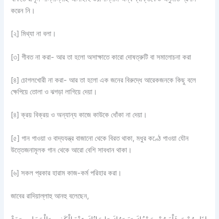
করেন নি।
[২] মিথ্যা না বলা।
[৩] গীবত না করা- আর তা হলো অসাক্ষাতে কারো দোষত্রুটি বা সমালোচনা করা
[৪] চোগলখোরী না করা- আর তা হলো এক জনের বিরুদ্ধে আরেকজনকে কিছু বলে
ক্ষেপিয়ে তোলা ও ঝগড়া লাগিয়ে দেয়া।
[৪] ক্রয় বিক্রয় ও অন্যান্য কাজে কাউকে ধোঁকা না দেয়া।
[৫] গান গাওয়া ও বাদ্যযন্ত্র বাজানো থেকে বিরত থাকা, মধুর কণ্ঠে গাওয়া যৌন
উত্তেজনামূলক গান থেকে আরো বেশি সাবধান থাকা।
[৬] সকল প্রকার হারাম কাজ-কর্ম পরিহার করা।
জাবের রাদিয়াল্লাহু আনহু বলেছেন,