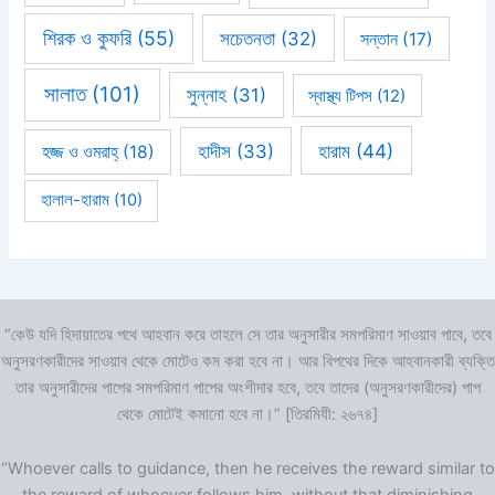
শিরক ও কুফরি
(55)
সচেতনতা
(32)
সন্তান
(17)
সালাত
(101)
সুন্নাহ
(31)
স্বাস্থ্য টিপস
(12)
হারাম
(44)
হাদীস
(33)
হজ্জ ও ওমরাহ্‌
(18)
হালাল-হারাম
(10)
“কেউ যদি হিদায়াতের পথে আহবান করে তাহলে সে তার অনুসারীর সমপরিমাণ সাওয়াব পাবে, তবে
অনুসরণকারীদের সাওয়াব থেকে মোটেও কম করা হবে না। আর বিপথের দিকে আহবানকারী ব্যক্তি
তার অনুসারীদের পাপের সমপরিমাণ পাপের অংশীদার হবে, তবে তাদের (অনুসরণকারীদের) পাপ
থেকে মোটেই কমানো হবে না।” [তিরমিযী: ২৬৭৪]
“Whoever calls to guidance, then he receives the reward similar to