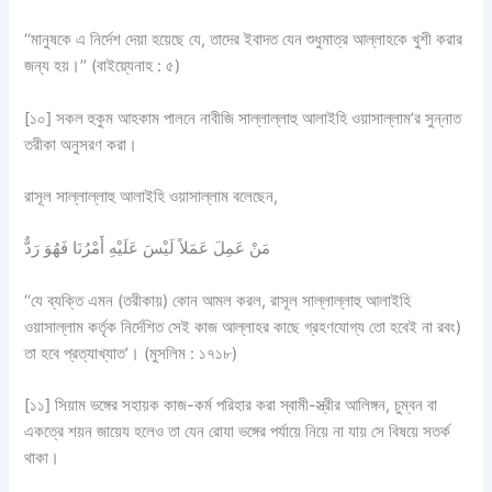
‘‘মানুষকে এ নির্দেশ দেয়া হয়েছে যে, তাদের ইবাদত যেন শুধুমাত্র আল্লাহকে খুশী করার
জন্য হয়।’’ (বাইয়্যেনাহ : ৫)
[১০] সকল হুকুম আহকাম পালনে নাবীজি সাল্লাল্লাহু আলাইহি ওয়াসাল্লাম’র সুন্নাত
তরীকা অনুসরণ করা।
রাসূল সাল্লাল্লাহু আলাইহি ওয়াসাল্লাম বলেছেন,
مَنْ عَمِلَ عَمَلاً لَيْسَ عَلَيْهِ أَمْرُنَا فَهُوَ رَدٌّ
‘‘যে ব্যক্তি এমন (তরীকায়) কোন আমল করল, রাসূল সাল্লাল্লাহু আলাইহি
ওয়াসাল্লাম কর্তৃক নির্দেশিত সেই কাজ আল্লাহর কাছে গ্রহণযোগ্য তো হবেই না রবং)
তা হবে প্রত্যাখ্যাত’। (মুসলিম : ১৭১৮)
[১১] সিয়াম ভঙ্গের সহায়ক কাজ-কর্ম পরিহার করা স্বামী-স্ত্রীর আলিঙ্গন, চুম্বন বা
একত্রে শয়ন জায়েয হলেও তা যেন রোযা ভঙ্গের পর্যায়ে নিয়ে না যায় সে বিষয়ে সতর্ক
থাকা।