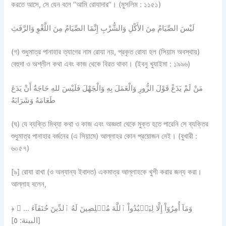
করতে আসে, সে যেন বলে ‘‘আমি রোযাদার’’। (মুসলিম : ১১৫১)
لَيْسَ الصِّيَامُ مِنَ الأَكْلِ وَالشُّرْبِ إِنَّمَا الصِّيَامُ مِنَ اللَّغْوِ وَالرَّفَثِ
(গ) শুধুমাত্র পানাহার ত্যাগের নাম রোযা নয়, প্রকৃত রোযা হল (সিয়াম অবস্থায়)
বেহুদা ও অশ্লীল কথা এবং কাজ থেকে বিরত থাকা। (ইবনু খুযাইমা : ১৯৯৬)
مَنْ لَمْ يَدَعْ قَوْلَ الزُّورِ وَالْعَمَلَ بِهِ وَالْجَهْلَ فَلَيْسَ للهِ حَاجَةٌ أَنْ يَدَعَ
طَعَامَهُ وَشَرَابَهُ
(ঘ) যে ব্যক্তি মিথ্যা কথা ও কাজ এবং অজ্ঞতা থেকে মুক্ত হতে পারেনি সে ব্যক্তির
শুধুমাত্র পানাহার বর্জনের (এ সিয়ামে) আল্লাহর কোন প্রয়োজন নেই। (বুখারী :
৬০৫৭)
[৯] রোযা রাখা (ও অন্যান্য ইবাদত) একমাত্র আল্লাহকে খুশী করার জন্য করা।
আল্লাহ বলেন,
﴿ وَمَآ أُمِرُوٓاْ إِلَّا لِيَعۡبُدُواْ ٱللَّهَ مُخۡلِصِينَ لَهُ ٱلدِّينَ حُنَفَآءَ … ﴾
[البينة: ٥]