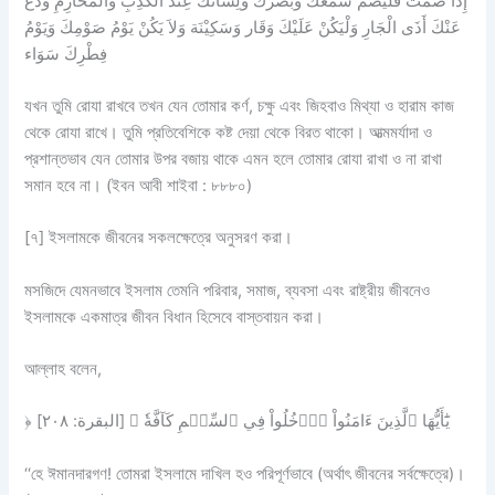
إِذَا صُمْتَ فَلْيَصُمْ سَمْعُكَ وَبَصَرُكَ وَلِسَانُكَ عِنْدَ الْكَذِبِ وَالْمَحَارِمِ وَدَعْ
عَنْكَ أَذَى الْجَارِ وَلْيَكُنْ عَلَيْكَ وَقَار وَسَكِيْنَة وَلاَ يَكُنْ يَوْمُ صَوْمِكَ وَيَوْمُ
فِطْرِكَ سَوَاء
যখন তুমি রোযা রাখবে তখন যেন তোমার কর্ণ, চক্ষু এবং জিহবাও মিথ্যা ও হারাম কাজ
থেকে রোযা রাখে। তুমি প্রতিবেশিকে কষ্ট দেয়া থেকে বিরত থাকো। আত্মমর্যাদা ও
প্রশান্তভাব যেন তোমার উপর বজায় থাকে এমন হলে তোমার রোযা রাখা ও না রাখা
সমান হবে না। (ইবন আবী শাইবা : ৮৮৮০)
[৭] ইসলামকে জীবনের সকলক্ষেত্রে অনুসরণ করা।
মসজিদে যেমনভাবে ইসলাম তেমনি পরিবার, সমাজ, ব্যবসা এবং রাষ্ট্রীয় জীবনেও
ইসলামকে একমাত্র জীবন বিধান হিসেবে বাস্তবায়ন করা।
আল্লাহ বলেন,
﴿ يَٰٓأَيُّهَا ٱلَّذِينَ ءَامَنُواْ ٱدۡخُلُواْ فِي ٱلسِّلۡمِ كَآفَّةٗ ﴾ [البقرة: ٢٠٨]
‘‘হে ঈমানদারগণ! তোমরা ইসলামে দাখিল হও পরিপূর্ণভাবে (অর্থাৎ জীবনের সর্বক্ষেত্রে)।