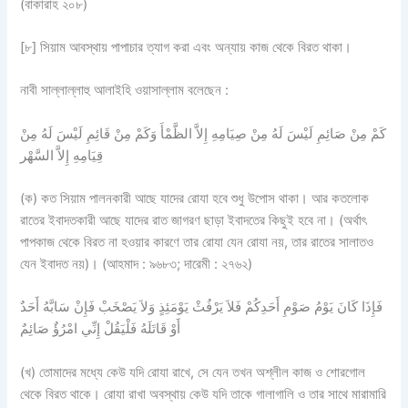
(বাকারাহ ২০৮)
[৮] সিয়াম আবস্থায় পাপাচার ত্যাগ করা এবং অন্যায় কাজ থেকে বিরত থাকা।
নাবী সাল্লাল্লাহু আলাইহি ওয়াসাল্লাম বলেছেন :
كَمْ مِنْ صَائِمِ لَيْسَ لَهُ مِنْ صِيَامِهِ إِلاَّ الظَّمْأَ وَكَمْ مِنْ قَائِمِ لَيْسَ لَهُ مِنْ
قِيَامِهِ إِلاَّ السَّهْر
(ক) কত সিয়াম পালনকারী আছে যাদের রোযা হবে শুধু উপোস থাকা। আর কতলোক
রাতের ইবাদতকারী আছে যাদের রাত জাগরণ ছাড়া ইবাদতের কিছুই হবে না। (অর্থাৎ
পাপকাজ থেকে বিরত না হওয়ার কারণে তার রোযা যেন রোযা নয়, তার রাতের সালাতও
যেন ইবাদত নয়)। (আহমাদ : ৯৬৮৩; দারেমী : ২৭৬২)
فَإِذَا كَانَ يَوْمُ صَوْمِ أَحَدِكُمْ فَلاَ يَرْفُثْ يَوْمَئِذٍ وَلاَ يَصْخَبْ فَإِنْ سَابَّهُ أَحَدٌ
أَوْ قَاتَلَهُ فَلْيَقُلْ إِنِّي امْرُؤٌ صَائِمٌ
(খ) তোমাদের মধ্যে কেউ যদি রোযা রাখে, সে যেন তখন অশ্লীল কাজ ও শোরগোল
থেকে বিরত থাকে। রোযা রাখা অবস্থায় কেউ যদি তাকে গালাগালি ও তার সাথে মারামারি