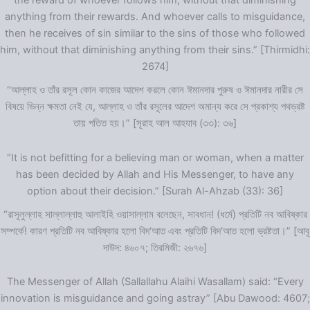
the reward of whoever follows him, without that diminishing
anything from their rewards. And whoever calls to misguidance,
then he receives of sin similar to the sins of those who followed
him, without that diminishing anything from their sins.” [Thirmidhi:
2674]
“আল্লাহ ও তাঁর রসূল কোন কাজের আদেশ করলে কোন ঈমানদার পুরুষ ও ঈমানদার নারীর সে
বিষয়ে ভিন্ন ক্ষমতা নেই যে, আল্লাহ ও তাঁর রসূলের আদেশ অমান্য করে সে প্রকাশ্য পথভ্রষ্ট
তায় পতিত হয়।” [সূরাহ আল আহযাব (৩৩): ৩৬]
“It is not befitting for a believing man or woman, when a matter
has been decided by Allah and His Messenger, to have any
option about their decision.” [Surah Al-Ahzab (33): 36]
“রাসূলুল্লাহ সাল্লাল্লাহু আলাইহি ওয়াসাল্লাম বলেছেন, সাবধান! (ধর্মে) প্রতিটি নব আবিষ্কার
সম্পর্কে! কারণ প্রতিটি নব আবিষ্কার হলো বিদ‘আত এবং প্রতিটি বিদ‘আত হলো ভ্রষ্টতা।” [আবূ
দাউদ: ৪৬০৭; তিরমিজী: ২৬৭৬]
The Messenger of Allah (Sallallahu Alaihi Wasallam) said: “Every
innovation is misguidance and going astray” [Abu Dawood: 4607;