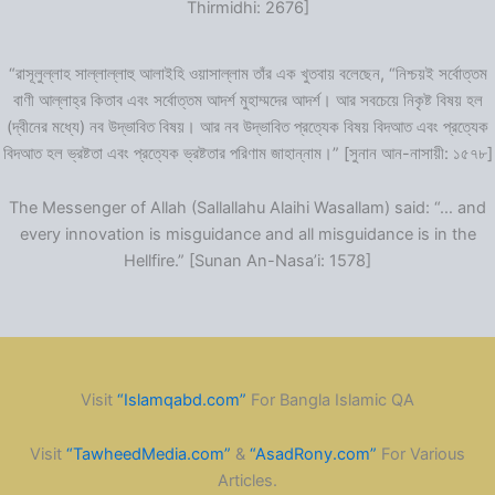
Thirmidhi: 2676]
“রাসূলুল্লাহ সাল্লাল্লাহু আলাইহি ওয়াসাল্লাম তাঁর এক খুতবায় বলেছেন, “নিশ্চয়ই সর্বোত্তম
বাণী আল্লাহ্‌র কিতাব এবং সর্বোত্তম আদর্শ মুহাম্মদের আদর্শ। আর সবচেয়ে নিকৃষ্ট বিষয় হল
(দ্বীনের মধ্যে) নব উদ্ভাবিত বিষয়। আর নব উদ্ভাবিত প্রত্যেক বিষয় বিদআত এবং প্রত্যেক
বিদআত হল ভ্রষ্টতা এবং প্রত্যেক ভ্রষ্টতার পরিণাম জাহান্নাম।” [সুনান আন-নাসায়ী: ১৫৭৮]
The Messenger of Allah (Sallallahu Alaihi Wasallam) said: “… and
every innovation is misguidance and all misguidance is in the
Hellfire.” [Sunan An-Nasa’i: 1578]
Visit
“Islamqabd.com”
For Bangla Islamic QA
Visit
“TawheedMedia.com”
&
“AsadRony.com”
For Various
Articles.