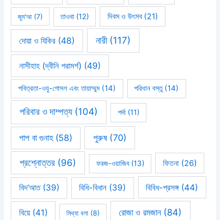
দিবস ও উৎসব
(21)
জুম'আ
(7)
তাওবা
(12)
নারী
(117)
দোয়া ও যিকির
(48)
নাসীহাহ (দ্বীনি পরামর্শ)
(49)
পবিত্রতা-ওযু-গোসল এবং তায়াম্মুম
(14)
পরিধান বস্তু
(14)
পরিবার ও দাম্পত্য
(104)
পর্দা
(11)
পাপ বা গুনাহ
(58)
পুরুষ
(70)
প্রশ্নোত্তর
(96)
ফিতনা
(26)
ফরজ-ওয়াজিব
(13)
বিবিধ-প্রসঙ্গ
(44)
বিদ’আত
(39)
বিধি-বিধান
(39)
রোজা ও রমজান
(84)
বিয়ে
(41)
মিথ্যা বলা
(8)