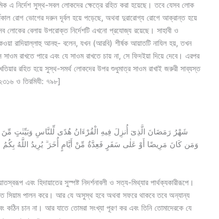
িক এ নির্দেশ সুস্থ-সবল লোকদের ক্ষেত্রে রহিত করা হয়েছে। তবে যেসব লোক
ঘকাল রোগ ভোগের দরুন দূর্বল হয়ে পড়েছে, অথবা দুরারোগ্য রোগে আক্রান্ত হয়ে
, সেসব লোকের বেলায় উপরোক্ত নির্দেশটি এখনো প্রযোজ্য রয়েছে। সাহাবী ও
ওয়া রাদিয়াল্লাহু আনহু- বলেন, যখন (আরবি) শীর্ষক আয়াতটি নাযিল হয়, তখন
 সে সাওম রাখতে পারে এবং যে সাওম রাখতে চায় না, সে ফিদইয়া দিয়ে দেবে। এরপর
য়ার রহিত হয়ে সুস্থ-সমর্থ লোকদের উপর শুধুমাত্র সাওম রাখাই জরুরী সাব্যস্ত
 ২৩১৬ ও তিরমিযী: ৭৯৮]
شَهْرُ رَمَضَانَ الَّذِىٓ أُنزِلَ فِيهِ الْقُرْءَانُ هُدًى لِّلنَّاسِ وَبَيِّنٰتٍ مِّن ۖ
وَمَن كَانَ مَرِيضًا أَوْ عَلٰى سَفَرٍ فَعِدَّةٌ مِّنْ أَيَّامٍ أُخَرَ ۗ يُرِيدُ اللَّهُ بِكُمُ الْيُ
স্বরূপ এবং হিদায়াতের সুস্পষ্ট নিদর্শনাবলী ও সত্য-মিথ্যার পার্থক্যকারীরূপে।
তাতে সিয়াম পালন করে। আর যে অসুস্থ হবে অথবা সফরে থাকবে তবে অন্যান্য
বং কঠিন চান না। আর যাতে তোমরা সংখ্যা পূরণ কর এবং তিনি তোমাদেরকে যে