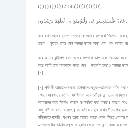
(((((((((((((((2:186)))))))))))))))
َعَانِ ۖ فَلْيَسْتَجِيبُوا لِى وَلْيُؤْمِنُوا بِى لَعَلَّهُمْ يَرْشُدُونَ
আর যখন আমার বান্দাগণ তোমাকে আমার সম্পর্কে জিজ্ঞাসা কর
ডাকে। সুতরাং তারা যেন আমার ডাকে সাড়া দেয় এবং আমার প
আর আমার বান্দীগণ যখন আমার সম্পর্কে আপনাকে জিজ্ঞেস কর
করে আমি তার আহবানে সাড়া দেই। কাজেই তারাও আমার ডাকে
[১]।
[১] পূর্ববতী আয়াতগুলোতে রামাদানের হুকুম-আহকাম বর্ণনা কর
এখানে মাঝখানে বর্তমান সংক্ষিপ্ত আয়াতটিকে বান্দাদের অবস্থা
আলোচনা করে নির্দেশ পালনে উৎসাহিত করা হচ্ছে। কারণ, সাওম
কিছু কষ্ট বিদ্যমান রয়েছে। এ কষ্টকে সহজ করার উদ্দেশ্যে আল
সন্নিকটে রয়েছি, যখনই তারা আমার কাছে কোন বিষয়ে দো’আ
এমতাবস্থায় আমার হুকুম-আহকাম মেনে চলা বান্দাদেরও একান্