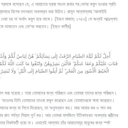
ণনা প্রসঙ্গে বলেছেন যে, এ আয়াতের দ্বারা সাওম রাখার পর দোআ কবুল হওয়ার প্রতি
যাপারে বিশেষ তৎপরতা অবলম্বন করা উচিত। রাসূল সাল্লাল্লাহু ‘আলাইহি
 দেয়া হয় না অর্থাৎ কবুল হয়ে থাকে। [ইবনে মাজাহ: ১৭৫৩] সে জন্যই আব্দুল্লাহ
িজনকে ডাকতেন এবং দো’আ করতেন। [ইবনে কাসীর]
أُحِلَّ لَكُمْ لَيْلَةَ الصِّيَامِ الرَّفَثُ إِلٰى نِسَآئِكُمْ ۚ هُنَّ لِبَاسٌ لَّكُمْ وَأَنتُم
فَتَابَ عَلَيْكُمْ وَعَفَا عَنكُمْ ۖ فَالْئٰنَ بٰشِرُوهُنَّ وَابْتَغُوا مَا كَتَبَ اللَّهُ لَكُمْ 
الْخَيْطِ الْأَسْوَدِ مِنَ الْفَجْرِ ۖ ثُمَّ أَتِمُّوا الصِّيَامَ إِلَى الَّيْلِ ۚ وَلَا تُبٰ
ت
ালাল করা হয়েছে। তারা তোমাদের জন্য পরিচ্ছদ এবং তোমরা তাদের জন্য পরিচ্ছদ।
 অতঃপর তিনি তোমাদের তাওবা কবূল করেছেন এবং তোমাদেরকে ক্ষমা করেছেন।
াদের জন্য যা লিখে দিয়েছেন, তা অনুসন্ধান কর। আর আহার কর ও পান কর
র রাত পর্যন্ত সিয়াম পূর্ণ কর। আর তোমরা মাসজিদে ইতিকাফরত অবস্থায় স্ত্রীদের
ার নিকটবর্তী হয়ো না। এভাবেই আল্লাহ তাঁর আয়াতসমূহ মানুষের জন্য স্পষ্ট