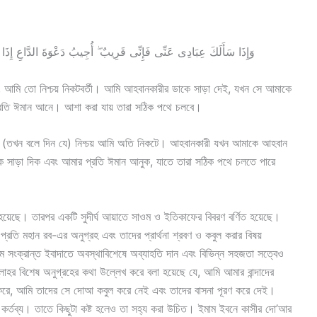
وَإِذَا سَأَلَكَ عِبَادِى عَنِّى فَإِنِّى قَرِيبٌ ۖ أُجِيبُ دَعْوَةَ الدَّاعِ إِذَا د
বে, আমি তো নিশ্চয় নিকটবর্তী। আমি আহবানকারীর ডাকে সাড়া দেই, যখন সে আমাকে
্রতি ঈমান আনে। আশা করা যায় তারা সঠিক পথে চলবে।
ে, (তখন বলে দিন যে) নিশ্চয় আমি অতি নিকটে। আহবানকারী যখন আমাকে আহবান
 সাড়া দিক এবং আমার প্রতি ঈমান আনুক, যাতে তারা সঠিক পথে চলতে পারে
া হয়েছে। তারপর একটি সুদীর্ঘ আয়াতে সাওম ও ইতিকাফের বিবরণ বর্ণিত হয়েছে।
র প্রতি মহান রব-এর অনুগ্রহ এবং তাদের প্রার্থনা শ্রবণ ও কবুল করার বিষয়
 সংক্রান্ত ইবাদাতে অবস্থাবিশেষে অব্যাহতি দান এবং বিভিন্ন সহজতা সত্বেও
্লাহর বিশেষ অনুগ্রহের কথা উল্লেখ করে বলা হয়েছে যে, আমি আমার বান্দাদের
 করে, আমি তাদের সে দোআ কবুল করে নেই এবং তাদের বাসনা পূরণ করে দেই।
ত কর্তব্য। তাতে কিছুটা কষ্ট হলেও তা সহ্য করা উচিত। ইমাম ইবনে কাসীর দো’আর