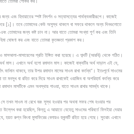
ং যাতে তোমরা শোকর কর।
জন্য এবং হিদায়াতের স্পষ্ট নিদর্শন ও সত্যাসত্যের পার্থক্যকারীরূপে। কাজেই
ন করে [১]। তবে তোমাদের কেউ অসুস্থ থাকলে বা সফরে থাকলে অন্য দিনগুলোতে
বং তোমাদের জন্য কষ্ট চান না। আর যাতে তোমরা সংখ্যা পূর্ণ কর এবং তিনি
মহিমা ঘোষণা কর এবং যাতে তোমরা কৃতজ্ঞতা প্রকাশ কর।
 ও মাসআলা-মাসায়েলের প্রতি ইঙ্গিত করা হয়েছে। এ শব্দটি (আরবি) থেকে গঠিত।
্থ মাস। এখানে অর্থ হলো রমাদান মাস। কাজেই বাক্যটির অর্থ দাড়াল এই যে,
াৎ বর্তমান থাকবে, তার উপর রমাদান মাসের সাওম রাখা কর্তব্য”। ইতঃপূর্বে সাওমের
রা তা মনসুখ বা রহিত করে দিয়ে সাওম রাখাকেই ওয়াজিব বা অপরিহার্য কর্তব্য করে
লো রমাদান মাসটিকে এমন অবস্থায় পাওয়া, যাতে সাওম রাখার সামর্থ্য থাকে।
যে, সে তখন সাওম না রেখে বরং সুস্থ হওয়ার পর অথবা সফর শেষ হওয়ার পর
তে উল্লেখ করা হয়েছিল, কিন্তু এ আয়াতে যেহেতু সাওমের পরিবর্তে ফিদইয়া দেয়ার
ে, হয়ত রুগ্ন কিংবা মুসাফিরের বেলায়ও হুকুমটি রহিত হয়ে গেছে। সুতরাং এখানে