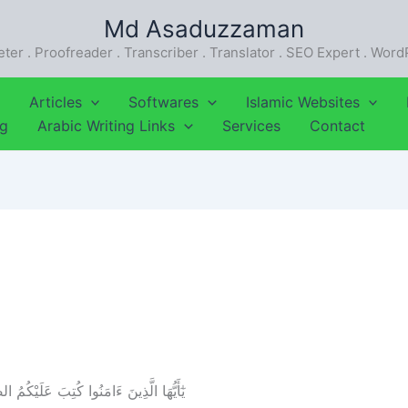
Md Asaduzzaman
eter . Proofreader . Transcriber . Translator . SEO Expert . Wor
Articles
Softwares
Islamic Websites
ng
Arabic Writing Links
Services
Contact
يٰٓأَيُّهَا الَّذِينَ ءَامَنُوا كُتِبَ عَلَيْكُمُ 