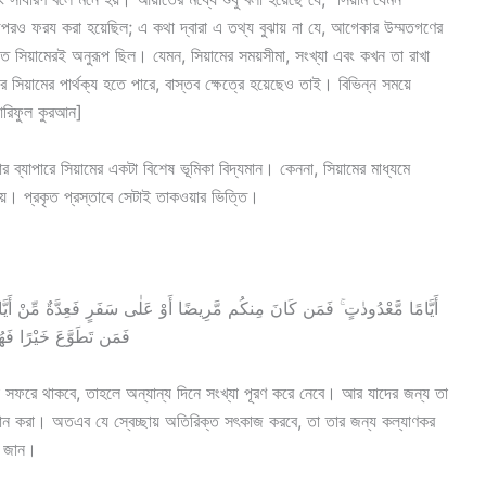
 উপরও ফরয করা হয়েছিল; এ কথা দ্বারা এ তথ্য বুঝায় না যে, আগেকার উম্মতগণের
ৃত সিয়ামেরই অনুরূপ ছিল। যেমন, সিয়ামের সময়সীমা, সংখ্যা এবং কখন তা রাখা
সিয়ামের পার্থক্য হতে পারে, বাস্তব ক্ষেত্রে হয়েছেও তাই। বিভিন্ন সময়ে
া’আরিফুল কুরআন]
র ব্যাপারে সিয়ামের একটা বিশেষ ভূমিকা বিদ্যমান। কেননা, সিয়ামের মাধ্যমে
ত হয়। প্রকৃত প্রস্তাবে সেটাই তাকওয়ার ভিত্তি।
أَيَّامًا مَّعْدُودٰتٍ ۚ فَمَن كَانَ مِنكُم مَّرِيضًا أَوْ عَلٰى سَفَرٍ فَعِدَّةٌ مِّنْ أَيّ ۖ
فَمَن تَطَوَّعَ خَيْرًا فَهُو
ংবা সফরে থাকবে, তাহলে অন্যান্য দিনে সংখ্যা পূরণ করে নেবে। আর যাদের জন্য তা
্রদান করা। অতএব যে স্বেচ্ছায় অতিরিক্ত সৎকাজ করবে, তা তার জন্য কল্যাণকর
া জান।