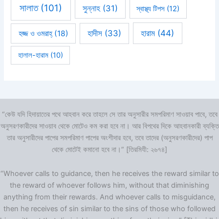
সালাত
(101)
সুন্নাহ
(31)
স্বাস্থ্য টিপস
(12)
হারাম
(44)
হাদীস
(33)
হজ্জ ও ওমরাহ্‌
(18)
হালাল-হারাম
(10)
“কেউ যদি হিদায়াতের পথে আহবান করে তাহলে সে তার অনুসারীর সমপরিমাণ সাওয়াব পাবে, তবে
অনুসরণকারীদের সাওয়াব থেকে মোটেও কম করা হবে না। আর বিপথের দিকে আহবানকারী ব্যক্তি
তার অনুসারীদের পাপের সমপরিমাণ পাপের অংশীদার হবে, তবে তাদের (অনুসরণকারীদের) পাপ
থেকে মোটেই কমানো হবে না।” [তিরমিযী: ২৬৭৪]
“Whoever calls to guidance, then he receives the reward similar to
the reward of whoever follows him, without that diminishing
anything from their rewards. And whoever calls to misguidance,
then he receives of sin similar to the sins of those who followed