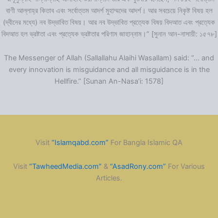
বাণী আল্লাহ্‌র কিতাব এবং সর্বোত্তম আদর্শ মুহাম্মদের আদর্শ। আর সবচেয়ে নিকৃষ্ট বিষয় হল
(দ্বীনের মধ্যে) নব উদ্ভাবিত বিষয়। আর নব উদ্ভাবিত প্রত্যেক বিষয় বিদআত এবং প্রত্যেক
বিদআত হল ভ্রষ্টতা এবং প্রত্যেক ভ্রষ্টতার পরিণাম জাহান্নাম।” [সুনান আন-নাসায়ী: ১৫৭৮]
The Messenger of Allah (Sallallahu Alaihi Wasallam) said: “… and
every innovation is misguidance and all misguidance is in the
Hellfire.” [Sunan An-Nasa’i: 1578]
Visit
“Islamqabd.com”
For Bangla Islamic QA
Visit
“TawheedMedia.com”
&
“AsadRony.com”
For Various
Articles.