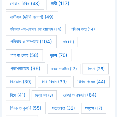
নারী
(117)
দোয়া ও যিকির
(48)
নাসীহাহ (দ্বীনি পরামর্শ)
(49)
পবিত্রতা-ওযু-গোসল এবং তায়াম্মুম
(14)
পরিধান বস্তু
(14)
পরিবার ও দাম্পত্য
(104)
পর্দা
(11)
পাপ বা গুনাহ
(58)
পুরুষ
(70)
প্রশ্নোত্তর
(96)
ফিতনা
(26)
ফরজ-ওয়াজিব
(13)
বিবিধ-প্রসঙ্গ
(44)
বিদ’আত
(39)
বিধি-বিধান
(39)
রোজা ও রমজান
(84)
বিয়ে
(41)
মিথ্যা বলা
(8)
শিরক ও কুফরি
(55)
সচেতনতা
(32)
সন্তান
(17)