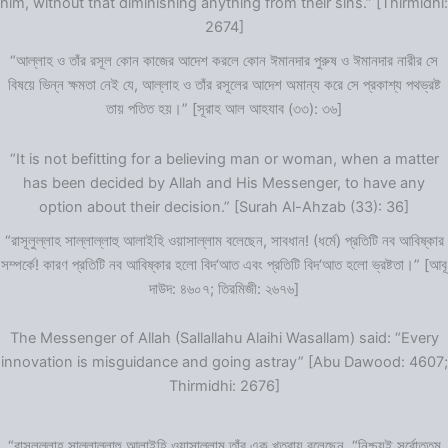
him, without that diminishing anything from their sins.” [Thirmidhi:
2674]
“আল্লাহ ও তাঁর রসূল কোন কাজের আদেশ করলে কোন ঈমানদার পুরুষ ও ঈমানদার নারীর সে
বিষয়ে ভিন্ন ক্ষমতা নেই যে, আল্লাহ ও তাঁর রসূলের আদেশ অমান্য করে সে প্রকাশ্য পথভ্রষ্ট
তায় পতিত হয়।” [সূরাহ আল আহযাব (৩৩): ৩৬]
“It is not befitting for a believing man or woman, when a matter
has been decided by Allah and His Messenger, to have any
option about their decision.” [Surah Al-Ahzab (33): 36]
“রাসূলুল্লাহ সাল্লাল্লাহু আলাইহি ওয়াসাল্লাম বলেছেন, সাবধান! (ধর্মে) প্রতিটি নব আবিষ্কার
সম্পর্কে! কারণ প্রতিটি নব আবিষ্কার হলো বিদ‘আত এবং প্রতিটি বিদ‘আত হলো ভ্রষ্টতা।” [আবূ
দাউদ: ৪৬০৭; তিরমিজী: ২৬৭৬]
The Messenger of Allah (Sallallahu Alaihi Wasallam) said: “Every
innovation is misguidance and going astray” [Abu Dawood: 4607;
Thirmidhi: 2676]
“রাসূলুল্লাহ সাল্লাল্লাহু আলাইহি ওয়াসাল্লাম তাঁর এক খুতবায় বলেছেন, “নিশ্চয়ই সর্বোত্তম