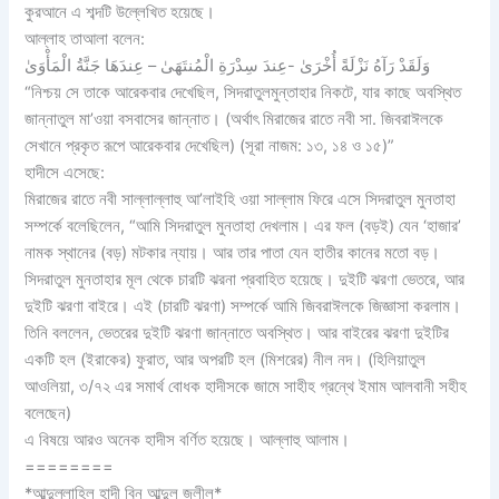
কুরআনে এ শব্দটি উল্লেখিত হয়েছে।
আল্লাহ তাআলা বলেন:
وَلَقَدْ رَآهُ نَزْلَةً أُخْرَىٰ -عِندَ سِدْرَةِ الْمُنتَهَىٰ – عِندَهَا جَنَّةُ الْمَأْوَىٰ
“নিশ্চয় সে তাকে আরেকবার দেখেছিল, সিদরাতুলমুন্তাহার নিকটে, যার কাছে অবস্থিত
জান্নাতুল মা’ওয়া বসবাসের জান্নাত। (অর্থাৎ মিরাজের রাতে নবী সা. জিবরাঈলকে
সেখানে প্রকৃত রূপে আরেকবার দেখেছিল) (সূরা নাজম: ১৩, ১৪ ও ১৫)”
হাদীসে এসেছে:
মিরাজের রাতে নবী সাল্লাল্লাহু আ’লাইহি ওয়া সাল্লাম ফিরে এসে সিদরাতুল মুনতাহা
সম্পর্কে বলেছিলেন, “আমি সিদরাতুল মুনতাহা দেখলাম। এর ফল (বড়ই) যেন ‘হাজার’
নামক স্থানের (বড়) মটকার ন্যায়। আর তার পাতা যেন হাতীর কানের মতো বড়।
সিদরাতুল মুনতাহার মূল থেকে চারটি ঝরনা প্রবাহিত হয়েছে। দুইটি ঝরণা ভেতরে, আর
দুইটি ঝরণা বাইরে। এই (চারটি ঝরণা) সম্পর্কে আমি জিবরাঈলকে জিজ্ঞাসা করলাম।
তিনি বললেন, ভেতরের দুইটি ঝরণা জান্নাতে অবস্থিত। আর বাইরের ঝরণা দুইটির
একটি হল (ইরাকের) ফুরাত, আর অপরটি হল (মিশরের) নীল নদ। (হিলিয়াতুল
আওলিয়া, ৩/৭২ এর সমার্থ বোধক হাদীসকে জামে সাহীহ গ্রন্থে ইমাম আলবানী সহীহ
বলেছেন)
এ বিষয়ে আরও অনেক হাদীস বর্ণিত হয়েছে। আল্লাহু আলাম।
========
*আব্দুল্লাহিল হাদী বিন আব্দুল জলীল*