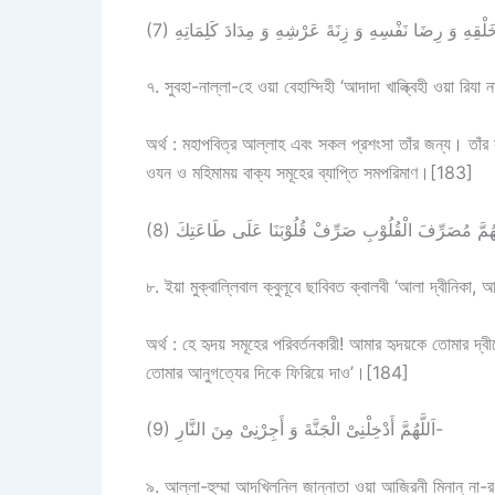
৭. সুবহা-নাল্লা-হে ওয়া বেহাম্দিহী ‘আদাদা খাল্ক্বিহী ওয়া রি
অর্থ : মহাপবিত্র আল্লাহ এবং সকল প্রশংসা তাঁর জন্য। তাঁর সৃ
ওযন ও মহিমাময় বাক্য সমূহের ব্যাপ্তি সমপরিমাণ।[183]
৮. ইয়া মুক্বাল্লিবাল ক্বুলূবে ছাবিবত ক্বালবী ‘আলা দ্বীনিকা, 
অর্থ : হে হৃদয় সমূহের পরিবর্তনকারী! আমার হৃদয়কে তোমার দ
তোমার আনুগত্যের দিকে ফিরিয়ে দাও’।[184]
(9) اَللَّهُمَّ أَدْخِلْنِىْ الْجَنَّةَ وَ أَجِرْنِىْ مِنَ النَّارِ-
৯. আল্লা-হুম্মা আদখিলনিল জান্নাতা ওয়া আজিরনী মিনান্ না-