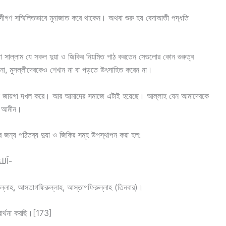
াদীগণ সম্মিলিতভাবে মুনাজাত করে থাকেন। অথবা শুরু হয় বেদাআতী পদ্ধতি
য়া সাল্লাম যে সকল দুয়া ও জিকির নিয়মিত পাঠ করতেন সেগুলোর কোন গুরুত্ব
না, মুসল্লীদেরকেও শেখান না বা পড়তে উৎসাহিত করেন না।
ানে জায়গা দখল করে। আর আমাদের সমাজে এটাই হয়েছে। আল্লাহ যেন আমাদেরকে
। আমীন।
র জন্য পঠিতব্য দুয়া ও জিকির সমূহ উপস্থাপন করা হল:
(1) اَللهُ أَكْبَرُ، أَسْتَغْفِرُ اللهَ، اَسْتَغْفِرُ اللهَ، اَسْتَغْفِرُ اللهَ-
ল্লাহ, আসতাগফিরুল্লাহ, আস্তাগফিরুল্লাহ (তিনবার)।
্রার্থনা করছি।[173]