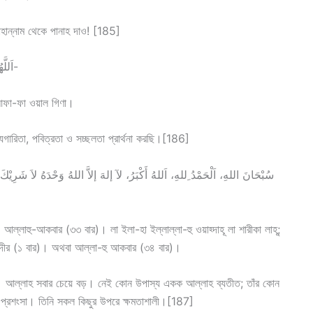
াহান্নাম থেকে পানাহ দাও! [185]
(10) اَللَّهُمَّ إِنِّي أَسْأَلُكَ الْهُدَى وَالتُّقَى وَالْعَفَافَ وَالْغِنَى-
‘আফা-ফা ওয়াল গিণা।
েযগারিতা, পবিত্রতা ও সচ্ছলতা প্রার্থনা করছি।[186]
আল্লাহু-আকবার (৩৩ বার)। লা ইলা-হা ইল্লাল্লা-হু ওয়াহ্দাহূ লা শারীকা লাহূ;
িন ক্বাদীর (১ বার)। অথবা আল্লা-হু আকবার (৩৪ বার)।
্য। আল্লাহ সবার চেয়ে বড়। নেই কোন উপাস্য একক আল্লাহ ব্যতীত; তাঁর কোন
় প্রশংসা। তিনি সকল কিছুর উপরে ক্ষমতাশালী।[187]