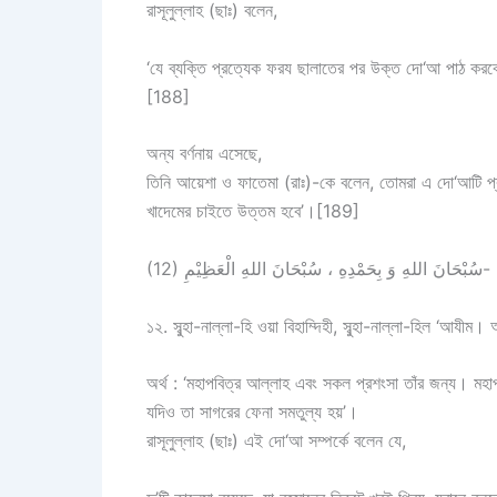
রাসূলুল্লাহ (ছাঃ) বলেন,
‘যে ব্যক্তি প্রত্যেক ফরয ছালাতের পর উক্ত দো‘আ পাঠ করব
[188]
অন্য বর্ণনায় এসেছে,
তিনি আয়েশা ও ফাতেমা (রাঃ)-কে বলেন, তোমরা এ দো‘আটি 
খাদেমের চাইতে উত্তম হবে’।[189]
(12) سُبْحَانَ اللهِ وَ بِحَمْدِهِ ، سُبْحَانَ اللهِ الْعَظِيْمِ-
১২. সুব্হা-নাল্লা-হি ওয়া বিহাম্দিহী, সুব্হা-নাল্লা-হিল ‘আযী
অর্থ : ‘মহাপবিত্র আল্লাহ এবং সকল প্রশংসা তাঁর জন্য। ম
যদিও তা সাগরের ফেনা সমতুল্য হয়’।
রাসূলুল্লাহ (ছাঃ) এই দো‘আ সম্পর্কে বলেন যে,