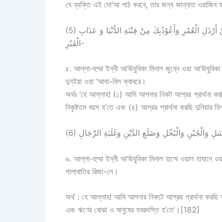
যে ব্যক্তি এই দো‘আ পাঠ করবে, তার জন্য জান্নাত ওয়াজিব 
(5) اَللَّهُمَّ إِنِّىْ أَعُوْذُبِكَ مِنَ الْجُبْنِ وَأَعُوْذُبِكَ مِنْ الْبُخْلِ وَأَعُوْذُبِكَ مِنْ أَرْذَلِ الْعُمُرِ وَأَعُوْذُبِكَ مِنْ فِتْنَةِ الدُّنْيَا وَ عَذَابِ
الْقَبْرِ-
৫. আল্লা-হুম্মা ইন্নী আ‘ঊযুবিকা মিনাল জুব্নে ওয়া আ‘ঊযুবিক
দুন্ইয়া ওয়া ‘আযা-বিল ক্বাবরে।
অর্থঃ ‘হে আল্লাহ! (১) আমি আপনার নিকট আশ্রয় প্রার্থনা করছ
নিকৃষ্টতম বয়স হ’তে এবং (৪) আশ্রয় প্রার্থনা করছি দুনিয়
৬. আল্লা-হুম্মা ইন্নী আ‘ঊযুবিকা মিনাল হাম্মে ওয়াল হাযানে ও
গালাবাতির রিজা-লে।
অর্থ : হে আল্লাহ! আমি আপনার নিকটে আশ্রয় প্রার্থনা করছি 
এবং ঋণের বোঝা ও মানুষের যবরদস্তি হ’তে’।[182]