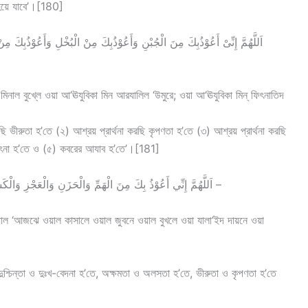
হয়ে যাবে’।[180]
া মিনাল বুখ্লে ওয়া আ‘ঊযুবিকা মিন আরযালিল ‘উমুরে; ওয়া আ‘ঊযুবিকা মিন্ ফিৎনাতিদ
ি ভীরুতা হ’তে (২) আশ্রয় প্রার্থনা করছি কৃপণতা হ’তে (৩) আশ্রয় প্রার্থনা করছি
ার ফিৎনা হ’তে ও (৫) কবরের আযাব হ’তে’।[181]
(6) اَللَّهُمَّ إِنِّي أَعُوْذُ بِكَ مِنَ الْهَمِّ وَالْحَزَنِ وَالْعَجْزِ وَالْكَسَلِ وَالْجُبْنِ وَالْبُخْلِ وَضَلَعِ الدَّيْنِ وَغَلَبَةِ الرِّجَالِ –
য়াল ‘আজঝে ওয়াল কাসালে ওয়াল জুবনে ওয়াল বুখলে ওয়া যালা‘ইদ দায়নে ওয়া
দুশ্চিন্তা ও দুঃখ-বেদনা হ’তে, অক্ষমতা ও অলসতা হ’তে, ভীরুতা ও কৃপণতা হ’তে