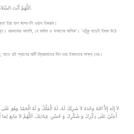
(2) اَللَّهُمَّ أَنْتَ السَّلاَمُ وَمِنْكَ السَّلاَمُ، تَبَارَكْتَ يَا ذَا الْجَلاَلِ وَ الْإِكْرَامِ.
-রক্তা ইয়া যাল জালা-লি ওয়াল ইকরাম।
ি। বরকতময় আপনি, হে মর্যাদা ও সম্মানের মালিক’। ‘এটুকু পড়েই ইমাম উঠে
, যাতে দুই স্থানের মাটি ক্বিয়ামতের দিন তার ইবাদতের সাক্ষ্য দেয়।
أَعِنِّيْ عَلَى ذِكْرِكَ وَ شُكْرِكَ وَ حُسْنِ عِبَادَتِكَ، اَللَّهُمَّ لاَ مَانِعَ لِمَا أَ