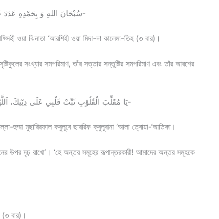
(7) سُبْحَانَ اللهِ وَ بِحَمْدِهِ عَدَدَ خَلْقِهِ وَ رِضَا نَفْسِهِ وَ زِنَةَ عَرْشِهِ وَ مِدَادَ كَلِمَاتِهِ-
যা নাফ্সিহী ওয়া ঝিনাতা ‘আরশিহী ওয়া মিদা-দা কালেমা-তিহ (৩ বার)।
ষ্টিকুলের সংখ্যার সমপরিমাণ, তাঁর সত্তার সন্তুষ্টির সমপরিমাণ এবং তাঁর আরশের
(8) يَا مُقَلِّبَ الْقُلُوْبِ ثَبِّتْ قَلْبِي عَلَى دِيْنِكَ، اَللَّهُمَّ مُصَرِّفَ الْقُلُوْبِ صَرِّفْ قُلُوْبَنَا عَلَى طَاعَتِكَ-
আল্লা-হুম্মা মুছারিরফাল কবুলূবে ছাররিফ ক্বুলূবানা ‘আলা ত্বোয়া-‘আতিকা।
্বীনের উপর দৃঢ় রাখো’। ‘হে অন্তর সমূহের রূপান্তরকারী! আমাদের অন্তর সমূহকে
র (৩ বার)।