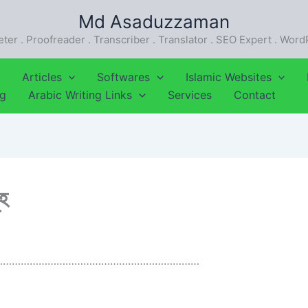
Md Asaduzzaman
eter . Proofreader . Transcriber . Translator . SEO Expert . Wor
Articles
Softwares
Islamic Websites
ng
Arabic Writing Links
Services
Contact
ূহ
……………………………………………………………