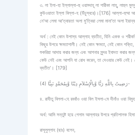
৩. লা ইলা-হা ইল্লাল্লা-হু ওয়াহ্দাহূ লা শারীকা লাহূ, লাহুল মুল্ক
কুউওয়াতা ইল্লা বিল্লা-হ (উঁচুস্বরে)।[176] আল্লা-হুম্মা আ‘
নে‘আ লেমা আ‘ত্বায়তা অলা মু‘ত্বিয়া লেমা মানা‘তা অলা ইয়ান্ফ
অর্থ : নেই কোন উপাস্য আল্লাহ ব্যতীত, যিনি একক ও শরীকব
কিছুর উপরে ক্ষমতাশালী। নেই কোন ক্ষমতা, নেই কোন শক্তি
শুকরিয়া আদায় করার জন্য এবং আপনার সুন্দর ইবাদত করার জ
কেউ নেই এবং আপনি যা রোধ করেন, তা দেওয়ার কেউ নেই। 
ব্যতীত’। [179]
(4) رَضِيتُ بِاللَّهِ رَبًّا وَّبِالْإِسْلاَمِ دِيْنًا وَّبِمُحَمَّدٍ نَبِيًّا-
৪. রাযীতু বিললা-হে রববাঁও ওয়া বিল ইসলা-মে দীনাঁও ওয়া বিমুহাম
অর্থ: আমি সন্তুষ্ট হয়ে গেলাম আল্লাহর উপরে প্রতিপালক হিসা
রাসূলুল্লাহ (ছাঃ) বলেন,