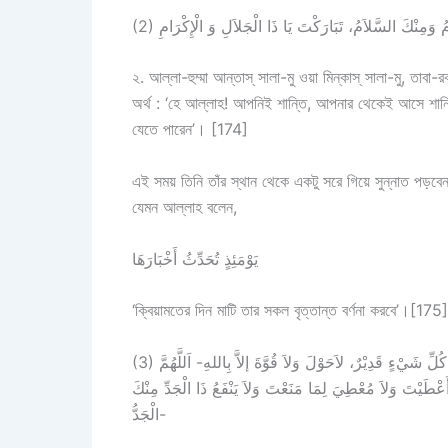
২. আল্লা-হুম্মা আন্তাস্ সালা-মু ওয়া মিন্কাস্ সালা-মু, তাবা
অর্থ : ‘হে আল্লাহ! আপনিই শান্তি, আপনার থেকেই আসে শান্ত
যেতে পারেন’। [174]
এই সময় তিনি তাঁর স্থান থেকে একটু সরে গিয়ে সুন্নাত পড়বেন
যেমন আল্লাহ বলেন,
يَوْمَئِذٍ تُحَدِّثُ أَخْبَارَهَا
‘ক্বিয়ামতের দিন মাটি তার সকল বৃত্তান্ত বর্ণনা করবে’।[175]
(3) لآ إِلَهَ إِلاَّ اللهُ وَحْدَهُ لاَ شَرِيْكَ لَهُ، لَهُ الْمُلْكُ وَ لَهُ الْحَمْدُ وَهُوَ عَلَى كُلِّ شَيْءٍ قَدِيْرٌ، لاَحَوْلَ وَلاَ قُوَّةَ إلاَّ بِاللهِ- اَللَّهُمَّ
عْطَيْتَ وَلاَ مُعْطِيَ لِمَا مَنَعْتَ وَلاَ يَنْفَعُ ذَا الْجَدِّ مِنْكَ
الْجَدُّ-