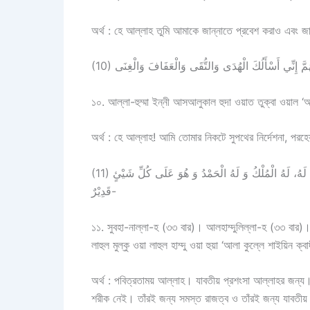
অর্থ : হে আল্লাহ তুমি আমাকে জান্নাতে প্রবেশ করাও এবং জ
১০. আল্লা-হুম্মা ইন্নী আসআলুকাল হুদা ওয়াত তুক্বা ওয়াল 
অর্থ : হে আল্লাহ! আমি তোমার নিকটে সুপথের নির্দেশনা, পরহ
(11) سُبْحَانَ اللهِ، اَلْحَمْدُ ِللهِ، اَللهُ أَكْبَرُ، لآ إلهَ إلاَّ اللهُ وَحْدَهُ لاَ شَرِيْكَ لَهُ، لَهُ الْمُلْكُ وَ لَهُ الْحَمْدُ وَ هُوَ عَلَى كُلِّ شَيْئٍ
قَدِيْرٌ-
১১. সুবহা-নাল্লা-হ (৩৩ বার)। আলহাম্দুলিল্লা-হ (৩৩ বার)। 
লাহুল মুল্কু ওয়া লাহুল হাম্দু ওয়া হুয়া ‘আলা কুল্লে শাইয়
অর্থ : পবিত্রতাময় আল্লাহ। যাবতীয় প্রশংসা আল্লাহর জন
শরীক নেই। তাঁরই জন্য সমস্ত রাজত্ব ও তাঁরই জন্য যাবতীয