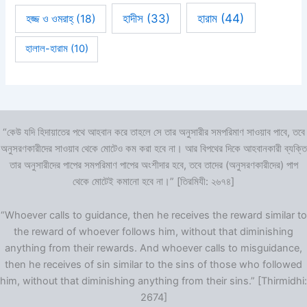
হারাম
(44)
হাদীস
(33)
হজ্জ ও ওমরাহ্‌
(18)
হালাল-হারাম
(10)
“কেউ যদি হিদায়াতের পথে আহবান করে তাহলে সে তার অনুসারীর সমপরিমাণ সাওয়াব পাবে, তবে
অনুসরণকারীদের সাওয়াব থেকে মোটেও কম করা হবে না। আর বিপথের দিকে আহবানকারী ব্যক্তি
তার অনুসারীদের পাপের সমপরিমাণ পাপের অংশীদার হবে, তবে তাদের (অনুসরণকারীদের) পাপ
থেকে মোটেই কমানো হবে না।” [তিরমিযী: ২৬৭৪]
“Whoever calls to guidance, then he receives the reward similar to
the reward of whoever follows him, without that diminishing
anything from their rewards. And whoever calls to misguidance,
then he receives of sin similar to the sins of those who followed
him, without that diminishing anything from their sins.” [Thirmidhi:
2674]