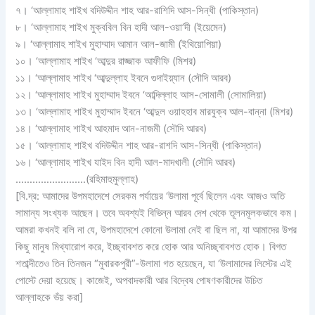
৭। ‘আল্লামাহ শাইখ বদিউদ্দীন শাহ আর-রাশিদি আস-সিন্ধী (পাকিস্তান)
৮। ‘আল্লামাহ শাইখ মুক্ববিল বিন হাদী আল-ওয়া’দী (ইয়েমেন)
৯। ‘আল্লামাহ শাইখ মুহাম্মাদ আমান আল-জামী (ইথিয়োপিয়া)
১০। ‘আল্লামাহ শাইখ ‘আব্দুর রাজ্জাক আফীফি (মিশর)
১১। ‘আল্লামাহ শাইখ ‘আব্দুল্লাহ ইবনে গুদাইয়্যান (সৌদি আরব)
১২। ‘আল্লামাহ শাইখ মুহাম্মাদ ইবনে ‘আব্দিল্লাহ আস-সোমালী (সোমালিয়া)
১৩। ‘আল্লামাহ শাইখ মুহাম্মাদ ইবনে ‘আব্দুল ওয়াহহাব মারযুক্ব আল-বান্না (মিশর)
১৪। ‘আল্লামাহ শাইখ আহমাদ আন-নাজমী (সৌদি আরব)
১৫। ‘আল্লামাহ শাইখ বদিউদ্দীন শাহ আর-রাশদি আস-সিন্ধী (পাকিস্তান)
১৬। ‘আল্লামাহ শাইখ যাইদ বিন হাদী আল-মাদখালী (সৌদি আরব)
………………….…(রহিমাহুমুল্লাহ)
[বি.দ্র: আমাদের উপমহাদেশে সেরকম পর্যায়ের ‘উলামা পূর্বে ছিলেন এবং আজও অতি
সামান্য সংখ্যক আছেন। তবে অবশ্যই বিভিন্ন আরব দেশ থেকে তূলনমূলকভাবে কম।
আমরা কখনই বলি না যে, উপমহাদেশে কোনো উলামা নেই বা ছিল না, যা আমাদের উপর
কিছু মানুষ মিথ্যারোপ করে, ইচ্ছ্বাবশত করে হোক আর অনিচ্ছ্বাবশত হোক। বিগত
শতাব্দীতেও তিন তিনজন “মুবারকপুরী”-উলামা গত হয়েছেন, যা ‘উলামাদের লিস্টের এই
পোস্টে দেয়া হয়েছে। কাজেই, অপবাদকারী আর বিদ্বেষ পোষণকারীদের উচিত
আল্লাহকে ভঁয় করা]