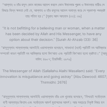
“আল্লাহ ও তাঁর রসূল কোন কাজের আদেশ করলে কোন ঈমানদার পুরুষ ও ঈমানদার নারীর সে
বিষয়ে ভিন্ন ক্ষমতা নেই যে, আল্লাহ ও তাঁর রসূলের আদেশ অমান্য করে সে প্রকাশ্য পথভ্রষ্ট
তায় পতিত হয়।” [সূরাহ আল আহযাব (৩৩): ৩৬]
“It is not befitting for a believing man or woman, when a matter
has been decided by Allah and His Messenger, to have any
option about their decision.” [Surah Al-Ahzab (33): 36]
“রাসূলুল্লাহ সাল্লাল্লাহু আলাইহি ওয়াসাল্লাম বলেছেন, সাবধান! (ধর্মে) প্রতিটি নব আবিষ্কার
সম্পর্কে! কারণ প্রতিটি নব আবিষ্কার হলো বিদ‘আত এবং প্রতিটি বিদ‘আত হলো ভ্রষ্টতা।” [আবূ
দাউদ: ৪৬০৭; তিরমিজী: ২৬৭৬]
The Messenger of Allah (Sallallahu Alaihi Wasallam) said: “Every
innovation is misguidance and going astray” [Abu Dawood: 4607;
Thirmidhi: 2676]
“রাসূলুল্লাহ সাল্লাল্লাহু আলাইহি ওয়াসাল্লাম তাঁর এক খুতবায় বলেছেন, “নিশ্চয়ই সর্বোত্তম
বাণী আল্লাহ্‌র কিতাব এবং সর্বোত্তম আদর্শ মুহাম্মদের আদর্শ। আর সবচেয়ে নিকৃষ্ট বিষয় হল