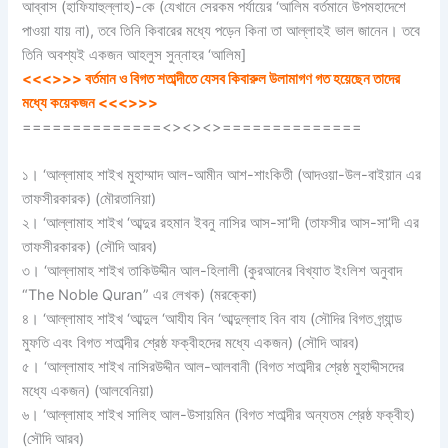
আব্বাস (হাফিযাহুল্লাহ)-কে (যেখানে সেরকম পর্যায়ের ‘আলিম বর্তমানে উপমহাদেশে
পাওয়া যায় না), তবে তিনি কিবারের মধ্যে পড়েন কিনা তা আল্লাহই ভাল জানেন। তবে
তিনি অবশ্যই একজন আহলুস সুন্নাহর ‘আলিম]
<<<>>> বর্তমান ও বিগত শতাব্দীতে যেসব কিবারুল উলামাগণ গত হয়েছেন তাদের
মধ্যে কয়েকজন <<<>>>
==============<><><>==============
১। ‘আল্লামাহ শাইখ মুহাম্মাদ আল-আমীন আশ-শাংকিতী (আদওয়া-উল-বাইয়ান এর
তাফসীরকারক) (মৌরতানিয়া)
২। ‘আল্লামাহ শাইখ ‘আব্দুর রহমান ইবনু নাসির আস-সা’দী (তাফসীর আস-সা’দী এর
তাফসীরকারক) (সৌদি আরব)
৩। ‘আল্লামাহ শাইখ তাকিউদ্দীন আল-হিলালী (কুরআনের বিখ্যাত ইংলিশ অনুবাদ
“The Noble Quran” এর লেখক) (মরক্কো)
৪। ‘আল্লামাহ শাইখ ‘আব্দুল ‘আযীয বিন ‘আব্দুল্লাহ বিন বায (সৌদির বিগত গ্র্যান্ড
মুফতি এবং বিগত শতাব্দীর শ্রেষ্ঠ ফক্বীহদের মধ্যে একজন) (সৌদি আরব)
৫। ‘আল্লামাহ শাইখ নাসিরউদ্দীন আল-আলবানী (বিগত শতাব্দীর শ্রেষ্ঠ মুহাদ্দীসদের
মধ্যে একজন) (আলবেনিয়া)
৬। ‘আল্লামাহ শাইখ সালিহ আল-উসায়মিন (বিগত শতাব্দীর অন্যতম শ্রেষ্ঠ ফক্বীহ)
(সৌদি আরব)