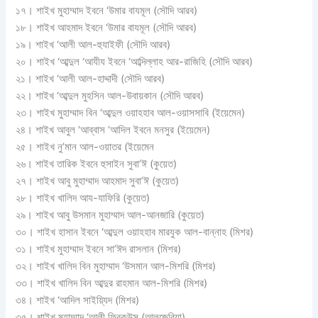
১৭। শাইখ মুহাম্মাদ ইবনে ‘উমার বাযমূল (সৌদি আরব)
১৮। শাইখ আহমাদ ইবনে ‘উমার বাযমূল (সৌদি আরব)
১৯। শাইখ ‘আলী আল-হুযাইফী (সৌদি আরব)
২০। শাইখ ‘আব্দুল ‘আযীয ইবনে ‘আব্দিল্লাহ আর-রাজিহি (সৌদি আরব)
২১। শাইখ ‘আলী আল-হাদ্দাদী (সৌদি আরব)
২২। শাইখ ‘আব্দুল মুহসিন আল-উবায়কান (সৌদি আরব)
২৩। শাইখ মুহাম্মাদ বিন ‘আব্দুল ওয়াহহাব আল-ওয়াসসাবি (ইয়েমেন)
২৪। শাইখ আবুল ‘আব্বাস ‘আদিল ইবনে মনসুর (ইয়েমেন)
২৫। শাইখ নু’মান আল-ওয়াতর (ইয়েমেন
২৬। শাইখ তারিক ইবনে হুসাইন সুবা’ঈ (কুয়েত)
২৭। শাইখ আবু মুহাম্মাদ আহমাদ সুবা’ঈ (কুয়েত)
২৮। শাইখ খালিদ আয-যাফিরি (কুয়েত)
২৯। শাইখ আবু উসমান মুহাম্মাদ আল-আনজারি (কুয়েত)
৩০। শাইখ হাসান ইবনে ‘আব্দুল ওয়াহহাব মারযুক আল-বান্নাহ (মিশর)
৩১। শাইখ মুহাম্মাদ ইবনে সা’ঈদ রাসলান (মিশর)
৩২। শাইখ খালিদ বিন মুহাম্মাদ ‘উসমান আল-মিশরি (মিশর)
৩৩। শাইখ খালিদ বিন আব্দুর রাহমান আল-মিশরি (মিশর)
৩৪। শাইখ ‘আদিল সাইয়্যিদ (মিশর)
৩৫। শাইখ মুহাম্মাদ ‘আলী ফিরকউস (আলজেরিয়া)