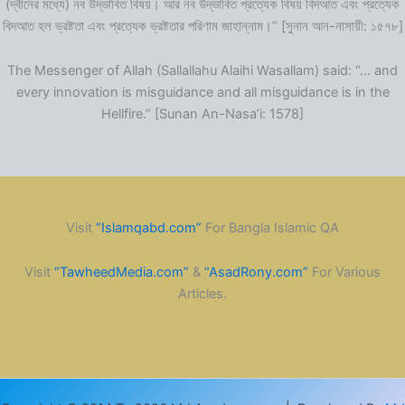
(দ্বীনের মধ্যে) নব উদ্ভাবিত বিষয়। আর নব উদ্ভাবিত প্রত্যেক বিষয় বিদআত এবং প্রত্যেক
বিদআত হল ভ্রষ্টতা এবং প্রত্যেক ভ্রষ্টতার পরিণাম জাহান্নাম।” [সুনান আন-নাসায়ী: ১৫৭৮]
The Messenger of Allah (Sallallahu Alaihi Wasallam) said: “… and
every innovation is misguidance and all misguidance is in the
Hellfire.” [Sunan An-Nasa’i: 1578]
Visit
“Islamqabd.com”
For Bangla Islamic QA
Visit
“TawheedMedia.com”
&
“AsadRony.com”
For Various
Articles.