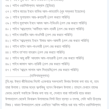
৩৬। শাইখ ওয়াসিউল্লাহ আব্বাস (ইন্ডিয়া)
৩৭। শাইখ মাহের ইবনে যাফির আল-কাহতানি (খুব সম্ভবত ইয়েমেন)
৩৮। শাইখ সুলায়মান আর-রুহায়লী (দেশ করতে পারিনি)
৩৯। শাইখ মুহাম্মাদ ইবনে আদম আল-ইথিওবি (দেশ বের করতে পারিনি)
৪০। শাইখ ‘আব্দুল্লাহ ‘আতীক্ব আল-হারবী (দেশ বের করতে পারিনি)
৪১। শাইখ তারাহীব আদ-দাওসিরী (দেশ বের করতে পারিনি)
৪২। শাইখ ‘আব্দুল্লাহ ইবনে ‘উমার আল-আদানী (দেশ বের করতে পারিনি)
৪৩। শাইখ যাইদ আল-দাওসারী (দেশ বের করতে পারিনি)
৪৪। শাইখ তা’লাত যাহরান (দেশ বের করতে পারিনি)
৪৫। শাইখ আবু রাবী’ আহমাদ আয-যাহরানী (দেশ বের করতে পারিনি)
৪৬। শাইখ জামাল আল-হারিথী (দেশ বের করতে পারিনি)
৪৭। শাইখ ‘আব্দুস সালাম আস সিহায়মি(দেশ বের করতে পারিনি)
………………….…(হাফিযাহুমুল্লাহ)
[বি.দ্র: উক্ত জীবিতদের লিস্টে একেবারে সকলকেই কিবার উলামা বলা যায় না, তবে
তারা উলামা। তাদের মধ্যে অল্পকিছু হলেন কিবারুল উলামা। তাহলে যেখানে তাদের
ভেতর থেকেই সবাইকে কিবার বলা যায় না, সেখানে যারা পাইকারি হারে ভারত
উপমহাদেশ থেকেই কিবারুল উলামাদের লিস্ট দিতে ব্যস্ত ও তৎপর, সেটা অতি চিন্তার
বিষয়। ভারত উপমহাদেশ থেকে এমনিতে ‘আলিম পর্যায়ে ধরা যায় শাইখ ওয়াসিউল্লাহ