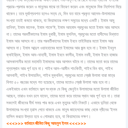
প্রচার-প্রসার করেন ও মানুষের মাঝে তা বিতরণ করেন এবং মানুষকে দিক নির্দেশনা দিয়ে
থাকেন। তবে দূর্ভাগ্যবশত হলেও সত্য যে, দিন যত যাবে প্রকৃত আলেম-উলামাদের
সংখ্যা ততই কমতে থাকবে, যা কিয়ামতের লক্ষণ সমূহের মধ্যে একটি। ইমাম আবু
হানিফা, ইমাম মালেক, ইমাম শাফে’ঈ, ইমাম আহমাদ প্রমুখের মতো ইমাম আর আসবে
না। তাদের পরবর্তীকালের ইমাম বুখারী, ইমাম মুসলিম, প্রমুখের মতো হাদীসের বিখ্যাত
ইমাম আর আসবে না। তার পরবর্তীকালের ইমাম ইবনে তাইমিয়ার মতো ইমাম আর
আসবে না। ইমাম আব্দুল ওয়াহহাবের মতো ইমামের আর জন্ম হবে না। ইমাম ইবনুল
ক্বাইয়্যিম, ইমাম আয-যাহাবী, ইমাম ইবনে কাসীর, ইমাম নববী, ইমাম ইবনে হাজার
আসকালানীর মতো মহামতি ইমামদের আর আগমন ঘটবে না। তাদের মতো করে তাদের
শূন্যস্থান আর পূর্ণ হবে না। শাইখ আল-আমীন শাংকিতী, শাইখ বিন বায, শাইখ
আলবানী, শাইখ উসায়মিন, শাইখ মুক্ববিল, প্রমুখের মতো শ্রেষ্ঠ উলামা যারা মাত্র
বিগত ৫০ বছরের মধ্যে গত হয়েছেন, তাদের মতোও শ্রেষ্ঠ উলামা আর হবে না।
একইভাবে এখন বর্তমানে অল্প সংখ্যক যে কিছু জেনুইন উলামাদের মতো উলামা জীবিত
আছেন, তারাও যখন চলে যাবেন, তাদের মতো করে তাদের স্থান আর পূর্ণ হবে না। তারা
সকলেই জীবনের দীর্ঘ সময় পার করে এখন মৃত্যুর অতি নিকটে। এভাবে দুনিয়া থেকে
উলামাদের সংখ্যা হ্রাস পেতে থাকবে এবং মানুষ জাহেলদের কাছ থেকে দ্বীনের ‘ইলম
হাসিল করতে উদ্যত হবে ও গোমরাহ হবে, যা কিয়ামতের লক্ষণ।
<<<>>> বর্তমানে জীবিত কিছু আহলুল ইলম <<<>>>