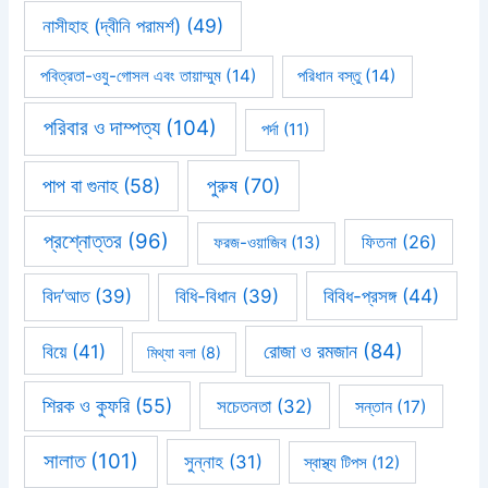
নাসীহাহ (দ্বীনি পরামর্শ)
(49)
পবিত্রতা-ওযু-গোসল এবং তায়াম্মুম
(14)
পরিধান বস্তু
(14)
পরিবার ও দাম্পত্য
(104)
পর্দা
(11)
পাপ বা গুনাহ
(58)
পুরুষ
(70)
প্রশ্নোত্তর
(96)
ফিতনা
(26)
ফরজ-ওয়াজিব
(13)
বিবিধ-প্রসঙ্গ
(44)
বিদ’আত
(39)
বিধি-বিধান
(39)
রোজা ও রমজান
(84)
বিয়ে
(41)
মিথ্যা বলা
(8)
শিরক ও কুফরি
(55)
সচেতনতা
(32)
সন্তান
(17)
সালাত
(101)
সুন্নাহ
(31)
স্বাস্থ্য টিপস
(12)