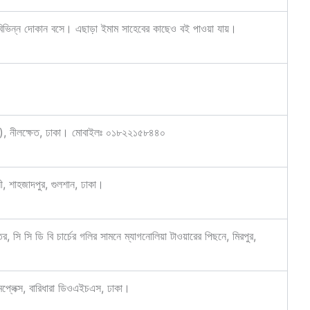
, বিভিন্ন দোকান বসে। এছাড়া ইমাম সাহেবের কাছেও বই পাওয়া যায়।
লি), নীলক্ষেত, ঢাকা। মোবাইলঃ ০১৮২২১৫৮৪৪০
ী, শাহজাদপুর, গুলশান, ঢাকা।
 সি সি ডি বি চার্চের গলির সামনে ম্যাগনোলিয়া টাওয়ারের পিছনে, মিরপুর,
লেক্স, বারিধারা ডিওএইচএস, ঢাকা।