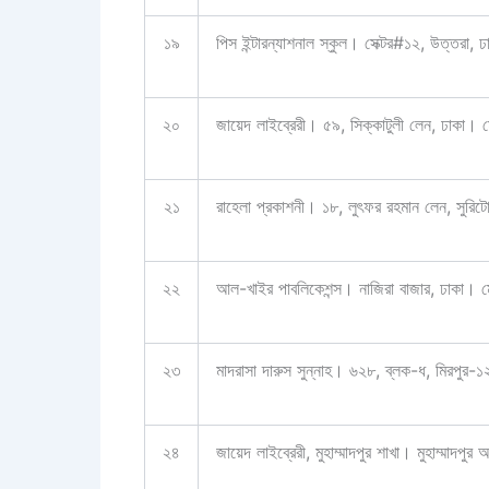
১৯
পিস ইন্টারন্যাশনাল স্কুল। সেক্টর#১২, উত্তরা, 
২০
জায়েদ লাইব্রেরী। ৫৯, সিক্কাটুলী লেন, ঢা
২১
রাহেলা প্রকাশনী। ১৮, লুৎফর রহমান লেন, স
২২
আল-খাইর পাবলিকেশন্স। নাজিরা বাজার, ঢা
২৩
মাদরাসা দারুস সুন্নাহ। ৬২৮, ব্লক-ধ, মিরপু
২৪
জায়েদ লাইব্রেরী, মুহাম্মাদপুর শাখা। মুহাম্মাদপু