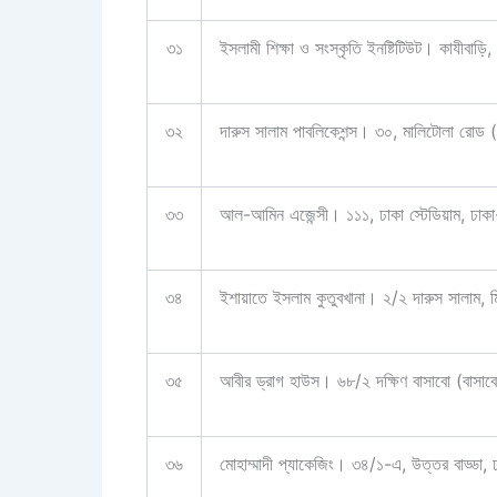
৩১
ইসলামী শিক্ষা ও সংস্কৃতি ইনষ্টিটিউট। কাযীবাড়
৩২
দারুস সালাম পাবলিকেশন্স। ৩০, মালিটোলা র
৩৩
আল-আমিন এজেন্সী। ১১১, ঢাকা স্টেডিয়াম, ঢা
৩৪
ইশায়াতে ইসলাম কুতুবখানা। ২/২ দারুস সালাম, 
৩৫
আবীর ড্রাগ হাউস। ৬৮/২ দক্ষিণ বাসাবো (বাসাবো
৩৬
মোহাম্মাদী প্যাকেজিং। ৩৪/১-এ, উত্তর বাড