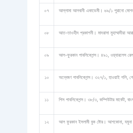
০৭
আল্লামা আলবানী একাডেমী। ৬৯/১ পুরানো মো
০৮
আত-তাওহীদ প্রকাশনী। মাদরাসা মুহাম্মাদীয়া 
০৯
আল-ফুরকান পাবলিকেশন্স। ৪৯১, ওয়্যারলেস রেল
১০
অন্বেষণ পাবলিকেশন্স। ৩২৭/১, হাওয়াই গলি
১১
পিস পাবলিকেশন্স। ৩৮/৩, কম্পিউটার মার্কেট,
১২
আল ফুরকান ইসলামী বুক ষ্টোর। আশকোনা, যমুনা ব