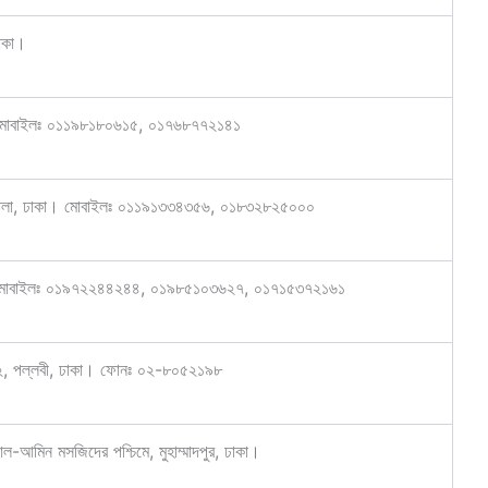
ঢাকা।
কা। মোবাইলঃ ০১১৯৮১৮০৬১৫, ০১৭৬৮৭৭২১৪১
ুরিটোলা, ঢাকা। মোবাইলঃ ০১১৯১৩৩৪৩৫৬, ০১৮৩২৮২৫০০০
কা। মোবাইলঃ ০১৯৭২২৪৪২৪৪, ০১৯৮৫১০৩৬২৭, ০১৭১৫৩৭২১৬১
র-১২, পল্লবী, ঢাকা। ফোনঃ ০২-৮০৫২১৯৮
র আল-আমিন মসজিদের পশ্চিমে, মুহাম্মাদপুর, ঢাকা।