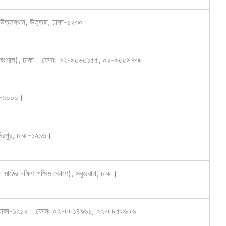
ি, উত্তরখান, উত্তরা, ঢাকা-১২৩০।
োড (বংশাল), ঢাকা। ফোনঃ ০২-৯৫৬৫১৫৫, ০২-৯৫৫৯৭৩৮
কা-১০০০।
মিরপুর, ঢাকা-১২১৬।
 মাঠের দক্ষিণ পশ্চিম কোণে), সবুজবাগ, ঢাকা।
্ডা, ঢাকা-১২১২। ফোনঃ ০২-৮৮১৪৯৬১, ০২-৮৮৫৩৬৮৬