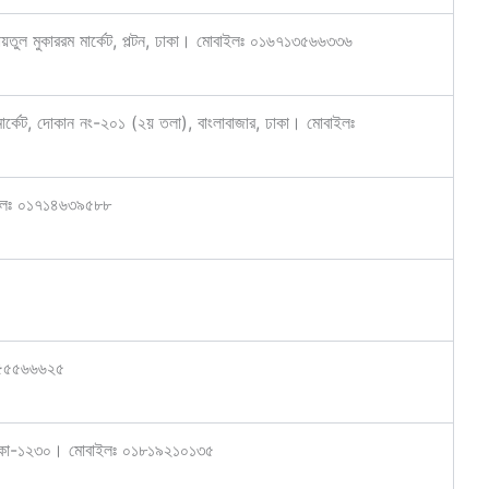
ায়তুল মুকাররম মার্কেট, পল্টন, ঢাকা। মোবাইলঃ ০১৬৭১৩৫৬৬৩৩৬
 মার্কেট, দোকান নং-২০১ (২য় তলা), বাংলাবাজার, ঢাকা। মোবাইলঃ
বাইলঃ ০১৭১৪৬৩৯৫৮৮
১৮৫৫৫৬৬৬২৫
 ঢাকা-১২৩০। মোবাইলঃ ০১৮১৯২১০১৩৫