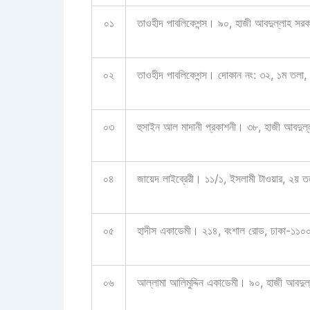
০১
তাওহীদ পাবলিকেশন্স। ৯০, হাজী আবদুল্লাহ 
০২
তাওহীদ পাবলিকেশন্স। দোকান নং: ৩২, ১ম তলা,
০৩
হুসাইন আল মাদানী প্রকাশনী। ৩৮, হাজী আবদু
০৪
জায়েদ লাইব্রেরী। ১১/১, ইসলামী টাওয়ার, ২য়
০৫
হাদীস একাডেমী। ২১৪, বংশাল রোড, ঢাকা-
০৬
আল্লামা আলিমুদ্দিন একাডেমী। ৯০, হাজী আবদু