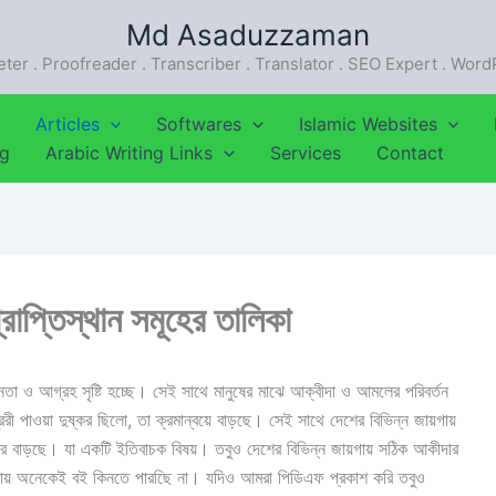
Md Asaduzzaman
eter . Proofreader . Transcriber . Translator . SEO Expert . Wor
Articles
Softwares
Islamic Websites
ng
Arabic Writing Links
Services
Contact
াপ্তিস্থান সমূহের তালিকা
নতা ও আগ্রহ সৃষ্টি হচ্ছে। সেই সাথে মানুষের মাঝে আক্বীদা ও আমলের পরিবর্তন
 পাওয়া দুষ্কর ছিলো, তা ক্রমান্বয়ে বাড়ছে। সেই সাথে দেশের বিভিন্ন জায়গায়
্রি বাড়ছে। যা একটি ইতিবাচক বিষয়। তবুও দেশের বিভিন্ন জায়গায় সঠিক আকীদার
থাকায় অনেকেই বই কিনতে পারছিে না। যদিও আমরা পিডিএফ প্রকাশ করি তবুও