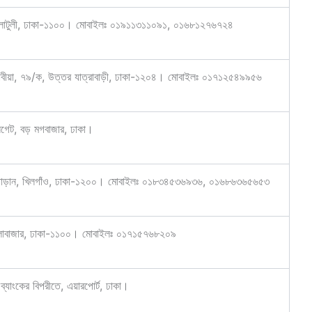
গলাটুলী, ঢাকা-১১০০। মোবাইলঃ ০১৯১১৩১১০৯১, ০১৬৮১২৭৬৭২৪
আরাবীয়া, ৭৯/ক, উত্তর যাত্রাবাড়ী, ঢাকা-১২০৪। মোবাইলঃ ০১৭১২৫৪৯৯৫৬
গেট, বড় মগবাজার, ঢাকা।
, গোড়ান, খিলগাঁও, ঢাকা-১২০০। মোবাইলঃ ০১৮৩৪৫৩৬৯৩৬, ০১৬৮৬৩৬৫৬৫৩
 বাংলাবাজার, ঢাকা-১১০০। মোবাইলঃ ০১৭১৫৭৬৮২০৯
্যাংকের বিপরীতে, এয়ারপোর্ট, ঢাকা।