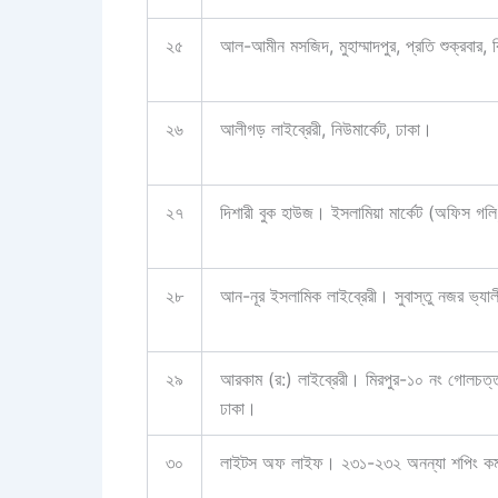
২৫
আল-আমীন মসজিদ, মুহাম্মাদপুর, প্রতি শুক্রবার
২৬
আলীগড় লাইব্রেরী, নিউমার্কেট, ঢাকা।
২৭
দিশারী বুক হাউজ। ইসলামিয়া মার্কেট (অফিস গ
২৮
আন-নূর ইসলামিক লাইব্রেরী। সুবাস্তু নজর ভ্যাল
২৯
আরকাম (র:) লাইব্রেরী। মিরপুর-১০ নং গোলচত্তর,
ঢাকা।
৩০
লাইটস অফ লাইফ। ২৩১-২৩২ অনন্যা শপিং কমপ্