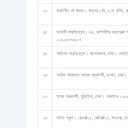
১৩
উরাইসীদ বই বিতান। উত্তর গেট, ৩ নং বর্ধিত, ব
১৪
সালাফী পাবলিকেশন্স। ৪৫, কম্পিউটার কমপ্লেক্স
০১৯১৩৩৭৬৯২৭
১৫
আতিফা পাবলিকেশন্স। বাংলাবাজার, ঢাকা। মো
১৬
আরিফ আরাফাত আসাদ প্রকাশনী, বংশাল, ঢাকা।
১৭
ইলমা প্রকাশনী, সুরিটোলা, ঢাকা। মোবাইলঃ ০
১৮
লাইফ স্কুল। রোড#১৫, সেক্টর#১৩, উত্তরা,