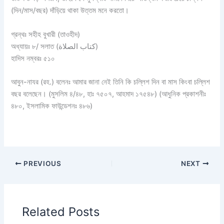
(দিন/মাস/বছর) দাঁড়িয়ে থাকা উত্তম মনে করতো।
গ্রন্থঃ সহীহ বুখারী (তাওহীদ)
অধ্যায়ঃ ৮/ সলাত (كتاب الصلاة)
হাদিস নম্বরঃ ৫১০
আবুন-নাযর (রহ.) বলেনঃ আমার জানা নেই তিনি কি চল্লিশ দিন বা মাস কিংবা চল্লিশ
বছর বলেছেন। (মুসলিম ৪/৪৮, হাঃ ৭৫০৭, আহমাদ ১৭৫৪৮) (আধুনিক প্রকাশনীঃ
৪৮০, ইসলামিক ফাউন্ডেশনঃ ৪৮৬)
PREVIOUS
NEXT
Related Posts