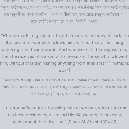
“কেউ যদি হিদায়াতের পথে আহবান করে তাহলে সে তার অনুসারীর সমপরিমাণ সাওয়াব পাবে, তবে
অনুসরণকারীদের সাওয়াব থেকে মোটেও কম করা হবে না। আর বিপথের দিকে আহবানকারী ব্যক্তি
তার অনুসারীদের পাপের সমপরিমাণ পাপের অংশীদার হবে, তবে তাদের (অনুসরণকারীদের) পাপ
থেকে মোটেই কমানো হবে না।” [তিরমিযী: ২৬৭৪]
“Whoever calls to guidance, then he receives the reward similar to
the reward of whoever follows him, without that diminishing
anything from their rewards. And whoever calls to misguidance,
then he receives of sin similar to the sins of those who followed
him, without that diminishing anything from their sins.” [Thirmidhi:
2674]
“আল্লাহ ও তাঁর রসূল কোন কাজের আদেশ করলে কোন ঈমানদার পুরুষ ও ঈমানদার নারীর সে
বিষয়ে ভিন্ন ক্ষমতা নেই যে, আল্লাহ ও তাঁর রসূলের আদেশ অমান্য করে সে প্রকাশ্য পথভ্রষ্ট
তায় পতিত হয়।” [সূরাহ আল আহযাব (৩৩): ৩৬]
“It is not befitting for a believing man or woman, when a matter
has been decided by Allah and His Messenger, to have any
option about their decision.” [Surah Al-Ahzab (33): 36]