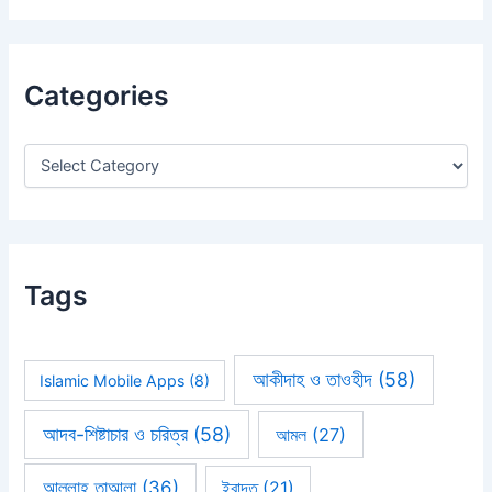
a
r
c
h
Categories
f
o
r
:
Tags
আকীদাহ ও তাওহীদ
(58)
Islamic Mobile Apps
(8)
আদব-শিষ্টাচার ও চরিত্র
(58)
আমল
(27)
আল্লাহ তাআলা
(36)
ইবাদত
(21)