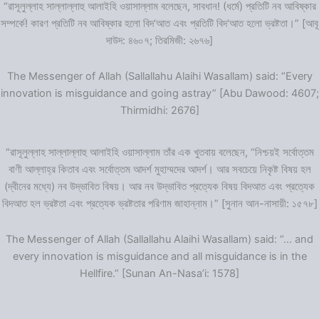
“রাসূলুল্লাহ সাল্লাল্লাহু আলাইহি ওয়াসাল্লাম বলেছেন, সাবধান! (ধর্মে) প্রতিটি নব আবিষ্কার
সম্পর্কে! কারণ প্রতিটি নব আবিষ্কার হলো বিদ‘আত এবং প্রতিটি বিদ‘আত হলো ভ্রষ্টতা।” [আবূ
দাউদ: ৪৬০৭; তিরমিজী: ২৬৭৬]
The Messenger of Allah (Sallallahu Alaihi Wasallam) said: “Every
innovation is misguidance and going astray” [Abu Dawood: 4607;
Thirmidhi: 2676]
“রাসূলুল্লাহ সাল্লাল্লাহু আলাইহি ওয়াসাল্লাম তাঁর এক খুতবায় বলেছেন, “নিশ্চয়ই সর্বোত্তম
বাণী আল্লাহ্‌র কিতাব এবং সর্বোত্তম আদর্শ মুহাম্মদের আদর্শ। আর সবচেয়ে নিকৃষ্ট বিষয় হল
(দ্বীনের মধ্যে) নব উদ্ভাবিত বিষয়। আর নব উদ্ভাবিত প্রত্যেক বিষয় বিদআত এবং প্রত্যেক
বিদআত হল ভ্রষ্টতা এবং প্রত্যেক ভ্রষ্টতার পরিণাম জাহান্নাম।” [সুনান আন-নাসায়ী: ১৫৭৮]
The Messenger of Allah (Sallallahu Alaihi Wasallam) said: “… and
every innovation is misguidance and all misguidance is in the
Hellfire.” [Sunan An-Nasa’i: 1578]