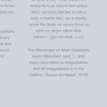
 হলো বিদ‘আত
আল্লাহ্‌র কিতাব এবং সর্বোত্তম আদর্শ মুহাম্মদের
 [আবূ দাউদ:
আদর্শ। আর সবচেয়ে নিকৃষ্ট বিষয় হল (দ্বীনের
মধ্যে) নব উদ্ভাবিত বিষয়। আর নব উদ্ভাবিত
প্রত্যেক বিষয় বিদআত এবং প্রত্যেক বিদআত হল
ভ্রষ্টতা এবং প্রত্যেক ভ্রষ্টতার পরিণাম
allallahu
জাহান্নাম।” [সুনান আন-নাসায়ী: ১৫৭৮]
“Every
ce and
wood:
The Messenger of Allah (Sallallahu
76]
Alaihi Wasallam) said: “… and
every innovation is misguidance
and all misguidance is in the
Hellfire.” [Sunan An-Nasa’i: 1578]