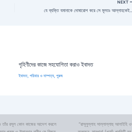
NEXT
যে ব্যক্তি যমানাকে দোষারোপ করে সে মূলতঃ আল্
গৃহিণীদের কাজে সহযোগিতা করাও ইবাদত
ইবাদত
,
পরিবার ও দাম্পত্য
,
পুরুষ
 তাঁর রসূল কোন কাজের আদেশ করলে
“রাসূলুল্লাহ সাল্লাল্লাহু আলাইহি ওয
দার পুরুষ ও ঈমানদার নারীর সে বিষয়ে
বলেছেন, সাবধান! (ধর্মে) প্রতিটি নব