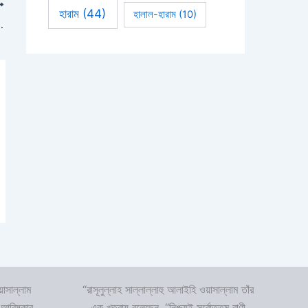
হারাম
(44)
হালাল-হারাম
(10)
লাহকেই দোষারোপ করে ও গালি দেয়
়াসাল্লাম
“রাসূলুল্লাহ সাল্লাল্লাহু আলাইহি ওয়াসাল্লাম তাঁর
 আবিষ্কার
এক খুতবায় বলেছেন, “নিশ্চয়ই সর্বোত্তম বাণী