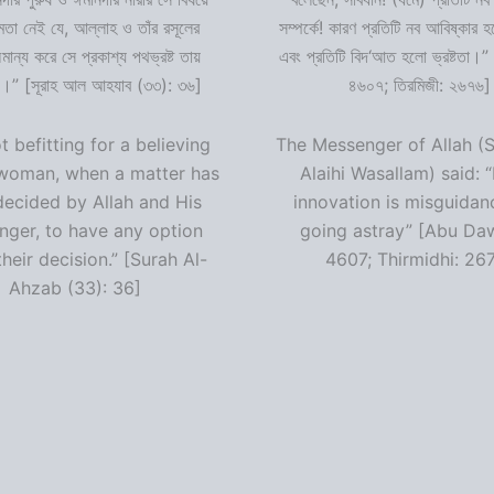
ষমতা নেই যে, আল্লাহ ও তাঁর রসূলের
সম্পর্কে! কারণ প্রতিটি নব আবিষ্কার
ন্য করে সে প্রকাশ্য পথভ্রষ্ট তায়
এবং প্রতিটি বিদ‘আত হলো ভ্রষ্টতা।”
।” [সূরাহ আল আহযাব (৩৩): ৩৬]
৪৬০৭; তিরমিজী: ২৬৭৬]
ot befitting for a believing
The Messenger of Allah (S
woman, when a matter has
Alaihi Wasallam) said: 
decided by Allah and His
innovation is misguidan
ger, to have any option
going astray” [Abu Da
heir decision.” [Surah Al-
4607; Thirmidhi: 26
Ahzab (33): 36]