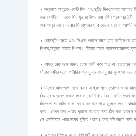
• সপ্তাহে অন্তত একটি দিন এবং ছুটির দিনগুলোতে আপনার শিশ
করান মাটিকে।ধরতে দিন ফুলের উপর বসা রঙ্গিন প্রজাপ্রতিটি।
এক অপূর্ব ভালো লাগার স্নিগ্ধতার ছাপ ফেলে যাবে যা আপনি 
• মোটামুটি পড়তে এবং লিখতে পারলে তাকে তার ব্যক্তিগত ডা
শিখবে,অনুভব করতে শিখবে। নিজের কাছে আত্মসমালোচনার দ্বার
• যেহুতু তারা বসে থাকার চেয়ে বেশী করে হাত পা নাড়াচাড়া ক
সাঁতার কাটার মতো শারীরিক শ্রমযুক্ত খেলাধুলার ব্যবস্থা করে 
• নিজের কাজ গুলি নিজে করার আগ্রহ গড়ে তোলার জন্য কাজ গু
কিভাবে অনুসরণ করতে হবে তাকে শিখিয়ে দিন। রুটিন তৈরি কর
দিনগুলোতে রুটিন ফলো করার অভ্যাস গড়ে তুলতে হবে। বাচ্চ
করে। যেমন রাত ৮ টায় ঘুমাতে যাওয়ার সময় ঠিক করা থাকলে তখন
সে এমনিতেই ৮টার মধ্যে ঘুমিয়ে পরবে। আর যদি তাকে সময় না 
• আপনার শিশুকে আত্ন বিশ্বাসী করে তুলতে হলে তার সাথে ক