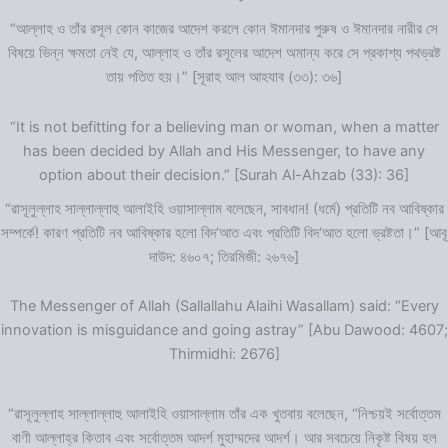
“আল্লাহ ও তাঁর রসূল কোন কাজের আদেশ করলে কোন ঈমানদার পুরুষ ও ঈমানদার নারীর সে
বিষয়ে ভিন্ন ক্ষমতা নেই যে, আল্লাহ ও তাঁর রসূলের আদেশ অমান্য করে সে প্রকাশ্য পথভ্রষ্ট
তায় পতিত হয়।” [সূরাহ আল আহযাব (৩৩): ৩৬]
“It is not befitting for a believing man or woman, when a matter
has been decided by Allah and His Messenger, to have any
option about their decision.” [Surah Al-Ahzab (33): 36]
“রাসূলুল্লাহ সাল্লাল্লাহু আলাইহি ওয়াসাল্লাম বলেছেন, সাবধান! (ধর্মে) প্রতিটি নব আবিষ্কার
সম্পর্কে! কারণ প্রতিটি নব আবিষ্কার হলো বিদ‘আত এবং প্রতিটি বিদ‘আত হলো ভ্রষ্টতা।” [আবূ
দাউদ: ৪৬০৭; তিরমিজী: ২৬৭৬]
The Messenger of Allah (Sallallahu Alaihi Wasallam) said: “Every
innovation is misguidance and going astray” [Abu Dawood: 4607;
Thirmidhi: 2676]
“রাসূলুল্লাহ সাল্লাল্লাহু আলাইহি ওয়াসাল্লাম তাঁর এক খুতবায় বলেছেন, “নিশ্চয়ই সর্বোত্তম
বাণী আল্লাহ্‌র কিতাব এবং সর্বোত্তম আদর্শ মুহাম্মদের আদর্শ। আর সবচেয়ে নিকৃষ্ট বিষয় হল