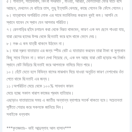
৫। গাবতলি, সায়েদাবাদ, কিংবা সদরঘাট , মাওয়া, আরিচা, দৌলতদিয়া ফেরি ঘাটে বসে
আছেন, দেখলেন যে বাইরে তাস, লুডু ইত্যাদি খেলছে, কাছে গেলেন কি ফেঁসে গেলেন।
৬। যাত্রাপথে অপরিচিত লোক এর সাথে মতবিনিময় করবেন খুবই কম। আপনি যে
স্থানে যাবেন সে স্থান যেন আপনার পরিচিত।
৭। রেলগাড়ির ছাঁদে চলাচল করা থেকে বিরত থাকবেন, কারণ এক দল ছেলে পাওয়া যায়,
যারা রেলের ছাদের উপর থেকে ছিনতাই করে ছাদ থাকে ফেলে দেয়।
৮। লঞ্চ এ কম যাত্রী থাকলে উঠবেন না।
৯। যারা দ্রুত যাতায়াত এর জন্য স্পীড বোট এ যাতায়াত করবেন তারা টাকা বা মুল্যবান
কিছু সাথে নিবেন না। কারণ দেখা গিয়েছে যে, এক দল আছে যারা বোট ছাড়ার পর নির্জন
স্থানে বোট ভিড়িয়ে ছিনতাই করে আপনাকে নামিয়ে দিতে পারে।
১০। হেঁটে যেতে হলে বিভিন্ন বাসের মাঝখান দিয়ে যাওয়া অনুচিত কারণ নেশাখোর ওঁত
পেতে থাকে ছিনতাই এর জন্য।
১১।অপরিচিত মেয়ে থেকে ১০০% সাবধান কারন
মেয়ে হচ্ছে সকাল খারাপ কাজের প্রথম হাতিয়ার।
এছাড়াও যাতায়াতের সময় এ জাতীয় অন্যান্য ব্যাপারে সতর্ক থাকতে হবে। সচেতনতা
সৃষ্টিতে শেয়ার করে সকলকে জানিয়ে দিন।
সবাইকে ধন্যবাদ
***কৃতজ্ঞতাঃ- ভাই আব্দুল্লাহ আল হাসান***