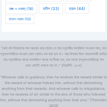
হারাম
(44)
হাদীস
(33)
হজ্জ ও ওমরাহ্‌
(18)
হালাল-হারাম
(10)
“কেউ যদি হিদায়াতের পথে আহবান করে তাহলে সে তার অনুসারীর সমপরিমাণ সাওয়াব পাবে, তবে
অনুসরণকারীদের সাওয়াব থেকে মোটেও কম করা হবে না। আর বিপথের দিকে আহবানকারী ব্যক্তি
তার অনুসারীদের পাপের সমপরিমাণ পাপের অংশীদার হবে, তবে তাদের (অনুসরণকারীদের) পাপ
থেকে মোটেই কমানো হবে না।” [তিরমিযী: ২৬৭৪]
“Whoever calls to guidance, then he receives the reward similar to
the reward of whoever follows him, without that diminishing
anything from their rewards. And whoever calls to misguidance,
then he receives of sin similar to the sins of those who followed
him, without that diminishing anything from their sins.” [Thirmidhi:
2674]