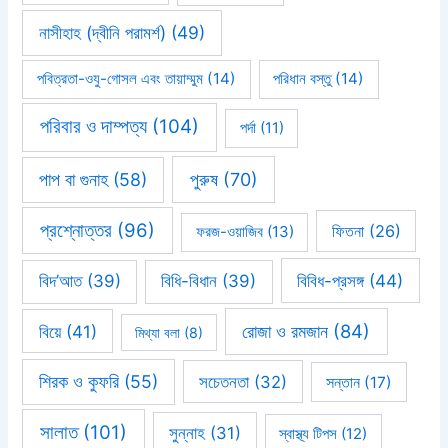
নাসীহাহ (দ্বীনি পরামর্শ)
(49)
পবিত্রতা-ওযু-গোসল এবং তায়াম্মুম
(14)
পরিধান বস্তু
(14)
পরিবার ও দাম্পত্য
(104)
পর্দা
(11)
পাপ বা গুনাহ
(58)
পুরুষ
(70)
প্রশ্নোত্তর
(96)
ফিতনা
(26)
ফরজ-ওয়াজিব
(13)
বিবিধ-প্রসঙ্গ
(44)
বিদ’আত
(39)
বিধি-বিধান
(39)
রোজা ও রমজান
(84)
বিয়ে
(41)
মিথ্যা বলা
(8)
শিরক ও কুফরি
(55)
সচেতনতা
(32)
সন্তান
(17)
সালাত
(101)
সুন্নাহ
(31)
স্বাস্থ্য টিপস
(12)