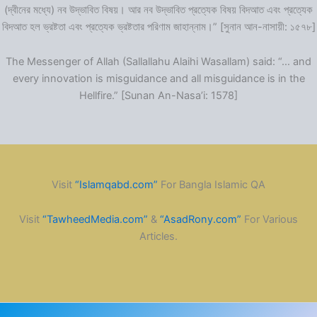
(দ্বীনের মধ্যে) নব উদ্ভাবিত বিষয়। আর নব উদ্ভাবিত প্রত্যেক বিষয় বিদআত এবং প্রত্যেক
বিদআত হল ভ্রষ্টতা এবং প্রত্যেক ভ্রষ্টতার পরিণাম জাহান্নাম।” [সুনান আন-নাসায়ী: ১৫৭৮]
The Messenger of Allah (Sallallahu Alaihi Wasallam) said: “… and
every innovation is misguidance and all misguidance is in the
Hellfire.” [Sunan An-Nasa’i: 1578]
Visit
“Islamqabd.com”
For Bangla Islamic QA
Visit
“TawheedMedia.com”
&
“AsadRony.com”
For Various
Articles.