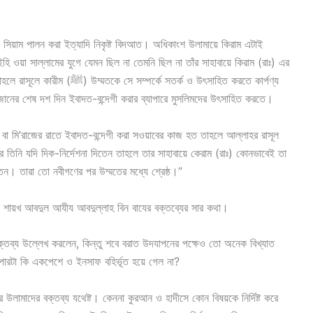
 সিয়াম পালন করা ইত্যাদি নিকৃষ্ট বিদআত। অধিকাংশ উলামায়ে কিরাম এটাই
 ওয়া সাল্লামের যুগে যেমন ছিল না তেমনি ছিল না তাঁর সাহাবায়ে কিরাম (রাঃ) এর
ে সতর্ক ও উৎসাহিত করতে কার্পণ্য
ানের শেষ দশ দিন ইবাদত-বন্দেগী করার ব্যাপারে মুসলিমদের উৎসাহিত করতে।
 বা মি’রাজের রাতে ইবাদত-বন্দেগী করা সওয়াবের কাজ হত তাহলে আল্লাহর রাসূল
। তারা তো নবীগণের পর উম্মতের মধ্যে শ্রেষ্ঠ।”
িল শায়খ আবদুল আযীয আবদুল্লাহ বিন বাযের বক্তব্যের সার কথা।
বক্তব্য উল্লেখ করলেন, কিন্তু শবে বরাত উদযাপনের পক্ষেও তো অনেক বিখ্যাত
ারটা কি একপেশে ও ইনসাফ বহির্ভূত হয়ে গেল না?
 উলামাদের বক্তব্য যথেষ্ট। কেননা কুরআন ও হাদীসে কোন বিষয়কে নির্দিষ্ট করে