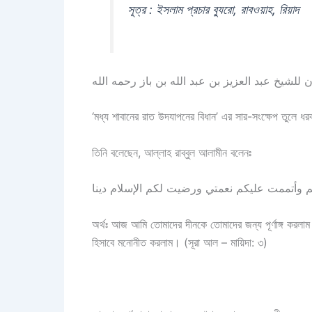
সূত্র : ইসলাম প্রচার ব্যুরো, রাবওয়াহ, রিয়াদ
للشيخ عبد العزيز بن عبد الله بن باز رحمه الله
‘মধ্য শাবানের রাত উদযাপনের বিধান’ এর সার-সংক্ষেপ তুলে ধ
তিনি বলেছেন, আল্লাহ রাব্বুল আলামীন বলেনঃ
অর্থঃ আজ আমি তোমাদের দীনকে তোমাদের জন্য পূর্ণাঙ্গ করল
হিসাবে মনোনীত করলাম। (সূরা আল – মায়িদা: ৩)