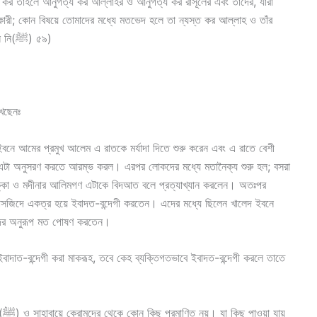
স কর তাহলে আনুগত্য কর আল্লাহর ও আনুগত্য কর রাসূলের এবং তাদের, যারা
অধিকারী; কোন বিষয়ে তোমাদের মধ্যে মতভেদ হলে তা ন্যস্ত কর আল্লাহ ও তাঁর
রাসূলের উপর। এটাই উত্তম ও পরিণামে উ কৃষ্টতর। (সূরা আন নি(ﷺ) ৫৯)
খেছেনঃ
ান ইবনে আমের প্রমুখ আলেম এ রাতকে মর্যাদা দিতে শুরু করেন এবং এ রাতে বেশী
 এটা অনুসরণ করতে আরম্ভ করল। এরপর লোকদের মধ্যে মতানৈক্য শুরু হল; বসরা
ক্কা ও মদীনার আলিমগণ এটাকে বিদআত বলে প্রত্যাখ্যান করলেন। অতঃপর
সজিদে একত্র হয়ে ইবাদত-বন্দেগী করতেন। এদের মধ্যে ছিলেন খালেদ ইবনে
দের অনুরূপ মত পোষণ করতেন।
বাদাত-বন্দেগী করা মাকরূহ, তবে কেহ ব্যক্তিগতভাবে ইবাদত-বন্দেগী করলে তাতে
য়