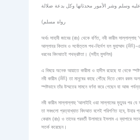
(رواه مسلم
অর্থঃ সাহাবী জাবের (রাঃ) থেকে বর্ণিত, নবী কারীম সাল্লাল্লা
আল্লাহর কিতাব ও সর্বোত্তম পথ-নির্দেশ হল মুহাম্মাদ (ﷺ)-এর পথ-নির্দেশ। আর ধর্মে নতুন বিষয় প্রচলন করা হল সর্ব নিকৃষ্ট বিষয়। এবং সব
ধরনের বিদআতই পথভ্রষ্টতা। (সহীহ মুসলিম)
এ বিষয়ে অনেক আয়াতে কারীমা ও হাদীস রয়েছে যা থেকে স্পষ্
নবী কারীম (ﷺ) তা মানুষের কাছে পৌঁছে দিতে কোন রকম অলসতা করেননি বা কার্পণ্যতা দেখাননি। ইসলাম ধর্মের সকল খুটিনাটি বিষয় তিনি
স্পষ্টভাবে তাঁর উম্মতের সামনে বর্ণনা করে গেছেন যা আজ পর্যন্
নবী কারীম সাল্লাল্লাহু ‘আলাইহি ওয়া সাল্লামের মৃত্যুর পর যে
তা সবগুলো প্রত্যাখ্যাত বিদআত বলেই পরিগণিত হবে, উহার প
কেরাম (রাঃ) ও তাদের পরবর্তী উলামায়ে ইসলাম এ ব্যাপারে সত
সতর্ক করেছেন।