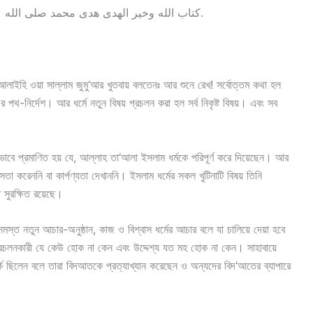
كتاب الله وخير الهدى هدى محمد صلى الله عليه وسلم وشر الأمور محدثاتها وكل بدعة ضلالة.
হু ‘আলাইহি ওয়া সাল্লাম জুমু‘আর খুতবায় বলতেনঃ আর শুনে রেখ! সর্বোত্তম কথা হল
টভাবে প্রমাণিত হয় যে, আল্লাহ তা‘আলা ইসলাম ধর্মকে পরিপূর্ণ করে দিয়েছেন। আর
ত সুরক্ষিত রয়েছে।
 সমস্ত নতুন আচার-অনুষ্ঠান, কাজ ও বিশ্বাস ধর্মের আচার বলে যা চালিয়ে দেয়া হবে
্রচলনকারী যে কেউ হোক না কেন এবং উদ্দেশ্য যত মহ হোক না কেন। সাহাবায়ে
র্ক ছিলেন বলে তারা বিদআতকে প্রত্যাখ্যান করেছেন ও অন্যদের বিদ‘আতের ব্যাপারে