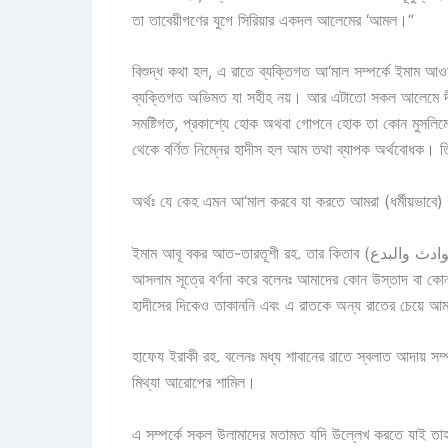
তা তাবেয়ীগণের যুগে সিরিয়ার একদল আলেমের ‘আমল।”
বিশুদ্ধ কথা হল, এ রাতে ব্যক্তিগত আ‘মাল সম্পর্কে ইমাম আ
ব্যক্তিগত অভিমত যা সহীহ নয়। আর এটাতো সকল আলেমে দীনের 
সমষ্টিগত, প্রকাশ্যে হোক অথবা গোপনে হোক তা কোন মুসলিমের ধ
অর্থঃ যে কেহ এমন আ‘মাল করবে যা করতে আমরা (ধর্মীয়ভাবে) ন
ইমাম আবূ বকর আত-তারতূশী রহ. তার কিতাব (الحوادث والبدع) ‘আল-হাওয়াদিছ ওয়াল বিদ‘আতে উল্লেখ করেনঃ ইবনে ওয়াদ্দাহ যায়েদ বিন
আসলাম সূত্রে বর্ণনা করে বলেনঃ আমাদের কোন উস্তাদ বা কোন
হাদীসের দিকেও তাকাননি এবং এ রাতকে অন্য রাতের চেয়ে আমলে
হাফেয ইরাকী রহ. বলেনঃ মধ্য শাবানের রাতে স্বলাত আদায় সম্পর্কিত
মিথ্যা আরোপের শামিল।
এ সম্পর্কে সকল উলামাদের মতামত যদি উল্লেখ করতে যাই তাহলে