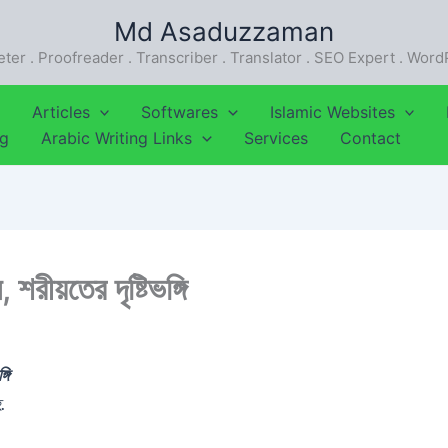
Md Asaduzzaman
eter . Proofreader . Transcriber . Translator . SEO Expert . Wor
Articles
Softwares
Islamic Websites
ng
Arabic Writing Links
Services
Contact
ীয়তের দৃষ্টিভঙ্গি
গি
হ.