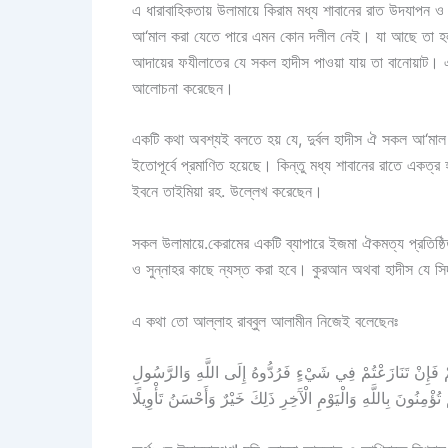
এ ধারাবাহিকতায় উলামায়ে কিরাম মধ্য শাবানের রাত উদযাপন
আ‘মাল করা যেতে পারে এমন কোন দলীল নেই। যা আছে তা হল কি
আদায়ের ফযীলাতের যে সকল হাদীস পাওয়া যায় তা বানোয়াট। এ
আলোচনা করেছেন।
একটি কথা অবশ্যই বলতে হয় যে, দুর্বল হাদীস ঐ সকল আ‘মাল 
ইতোপূর্বে প্রমাণিত হয়েছে। কিন্তু মধ্য শাবানের রাতে একত্র
ইবনে তাইমিয়া রহ. উল্লেখ করেছেন।
সকল উলামায়ে.কেরামের একটি ব্যাপারে ইজমা ঐকমত্য প্রতিষ্ঠি
ও সুন্নাহর কাছে ন্যস্ত করা হবে। কুরআন অথবা হাদীস যে স
এ কথা তো আল্লাহ রাব্বুল আলামীন নিজেই বলেছেনঃ
كُمْ فَإِنْ تَنَازَعْتُمْ فِي شَيْءٍ فَرُدُّوهُ إِلَى اللَّهِ وَالرَّسُولِ