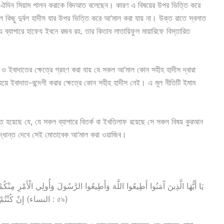
 ও ঐদিন সিয়াম পালন করাকে বিদআত বলেছেন। কারণ এ বিষয়ের উপর ভিত্তি করে
ছু দুর্বল হাদীস যার উপর ভিত্তি করে আ‘মাল করা যায় না। উক্ত রাতে স্বলাত
 ব্যাপারে হাফেয ইবনে রজব রহ. তার কিতাব লাতায়িফুল মায়ারিফে বিস্তারিত
ও ইবাদাতের ক্ষেত্রে গ্রহণ করা যায় যে সকল আ‘মাল কোন সহীহ হাদীস দ্বারা
 হয়ে ইবাদাত-বন্দেগী করার ক্ষেত্রে কোন সহীহ হাদীস নেই। এ মূল নীতিটি ইমাম
ত হয়েছে যে, যে সকল ব্যাপারে বিতর্ক বা ইখতিলাফ রয়েছে সে সকল বিষয় কুরআন
িদ্ধান্ত দেবে সেই মোতাবেক আ‘মাল করা ওয়াজিব।
يَا أَيُّهَا الَّذِينَ آَمَنُوا أَطِيعُوا اللَّهَ وَأَطِيعُوا الرَّسُولَ وَأُولِي الْأَمْرِ مِنْ
إِنْ كُنْتُمْ تُؤْمِنُونَ بِاللَّهِ وَالْيَوْمِ الْآَخِرِ ذَلِكَ خَيْرٌ وَأَحْسَنُ تَأْوِيلًا (النساء : ৫৯)