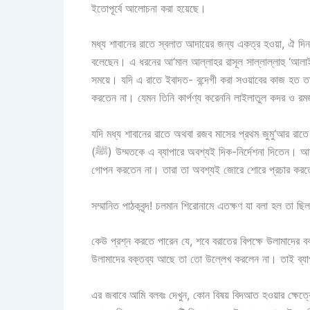
ইতোপূর্বে আলোচনা করা হয়েছে।
মধ্য শাবানের রাতে স্বলাত আদায়ের জন্য একত্র হওয়া, ঐ দিন
বলেছেন। এ ধরনের আ‘মাল আল্লাহর রাসূল সাল্লাল্লাহু ‘আলাইহি
সময়ে। যদি এ রাতে ইবাদত- বন্দেগী করা সওয়াবের কাজ হত তাহলে রাসূলে কারীম (ﷺ) উম্মতকে সে সম্পর্ক
করতেন না। যেমন তিনি কার্পণ্য করেননি লাইলাতুল কদর ও রমজ
যদি মধ্য শাবানের রাতে অথবা রজব মাসের প্রথম জুমু‘আর রাতে
(ﷺ) উম্মতকে এ ব্যাপারে অবশ্যই দিক-নির্দেশনা দিতেন। আর তিনি যদি দিক-নির্দেশনা দিতেন তাহলে তার সাহাবায়ে কেরাম (রাঃ) কোনভাবেই তা
গোপন করতেন না। তারা তা অবশ্যই জোরে শোরে প্রচার করতেন
সম্মানিত পাঠকবৃন্দ! চলমান শিরোনামে এতক্ষণ যা বলা হল তা ছ
কেউ প্রশ্ন করতে পারেন যে, শবে বরাতের বিপক্ষে উলামাদের 
উলামাদের বক্তব্য আছে তা তো উল্লেখ করলেন না। তাই ব্যাপ
এর জবাবে আমি বলবঃ দেখুন, কোন বিষয় বিদআত হওয়ার ক্ষেত্রে