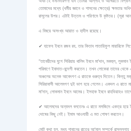
অর্থঃ হে ঈমানদারগণ! যদি তোমরা আল্লাহ ও আখিরাতে বিশ্বা
তোমাদের মধ্যে (ধর্মীয় জ্ঞানে ও শাসনের ক্ষেত্রে) ক্ষমতার 
এ বিষয়ে অসংখ্য আয়াত ও হাদীস রয়েছে।
✔
হাফেয ইবনে রজব রহ. তার কিতাব লাতায়িফুল মায়ারিফে লি
“তাবেয়ীদের যুগে সিরিয়ায় খালিদ ইবনে মা’দান, মকহুল, লুকম
পরিমাণে ইবাদাত-বন্দেগী করতেন। তখন লোকেরা তাদের থেকে
অঞ্চলের অনেক আবেদগণ এ রাতকে গুরুত্ব দিতেন। কিন্তু ম
সিরিয়াবাসী আলেমগণ দুই ভাগ হয়ে গেলেন। একদল এ রাতে মা
মা’দান, লোকমান ইবনে আমের। ইসহাক ইবনে রাহভিয়াহও তা
✔
আলেমদের অন্যদল বলতেনঃ
এ রাতে মসজিদে একত্র হয়ে ই
দোষের কিছু নেই। ইমাম আওযায়ী এ মত পোষণ করতেন।
মোট কথা হল, মধ্য শাবানের রাতের আ‘মাল সম্পর্কে রাসূলুল্লাহ (ﷺ) ও সাহাবায়ে কেরামদের থেকে কোন কিছু প্রমাণিত নয়। যা কিছু পাওয়া যা