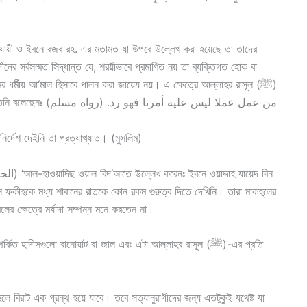
ওযায়ী ও ইবনে রজব রহ. এর মতামত যা উপরে উল্লেখ করা হয়েছে তা তাদের
সর্বসম্মত সিদ্ধান্ত যে, শরয়ীভাবে প্রমাণিত নয় তা ব্যক্তিগত হোক বা
র্মীয় আ‘মাল হিসাবে পালন করা জায়েয নয়। এ ক্ষেত্রে আল্লাহর রাসূল (ﷺ)
থেকে বর্ণিত নিম্নের হাদীস হল আম তথা ব্যাপক অর্থবোধক। তিনি বলেছেনঃ من عمل عملا ليس عليه أمرنا فهو رد. (رواه مسلم)
ির্দেশ দেইনি তা প্রত্যাখ্যাত। (মুসলিম)
 ফকীহকে মধ্য শাবানের রাতকে কোন রকম গুরুত্ব দিতে দেখিনি। তারা মাকহূলের
র ক্ষেত্রে মর্যাদা সম্পন্ন মনে করতেন না।
 হাদীসগুলো বানোয়াট বা জাল এবং এটা আল্লাহর রাসূল (ﷺ)-এর প্রতি
 বিরাট এক গ্রন্থ হয়ে যাবে। তবে সত্যানুরাগীদের জন্য এতটুকুই যথেষ্ট যা