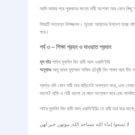
আমি আমার পরে পুরুষদের জন্যে নারী অপেক্ষা আর কোন কিছু 
বিষয়টি অত্যন্ত বিপজ্জনক। সুতরাং আমাদের উপদেশ হচ্ছে বা
পরে।
পর্ব ৩ – শিক্ষা গ্রহন ও দাওয়াত প্রদান
মূল বইঃ
শাইখ মুকবিল বিন হাদী আল ওয়াদি’ইয়ি
অনুবাদঃ
আবু হাযম মুহাম্মাদ সাকিব চৌধুরী বিন শামস আদ দী
প্রশ্নঃ যদি কোন নারী তার বাড়িতেই অবস্থান করে, এবং সে
ভালো? নাকি এ নারী ভালো যে জ্ঞান অন্বেষণ করে এবং মাসজি
لا تمنعوا إماء الله مساجد الله, بيوتهن خير لهن