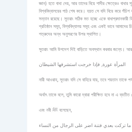
জ্ঞান) হতে বাধা দেয়, আর তাদের বিয়ে শাদীর ক্ষেত্রেও বাধার স
বিশ্ববিদ্যালয়ের পাঠ শেষ করে। হয়ত সে যদি বিয়ে করে পঁচিশ
সন্তান রয়েছে। সুতরাং সঠিক মত হচ্ছে একে বাধাপ্রদানকারী হিস
প্রতিষ্ঠান সমূহ, বিশ্ববিদ্যালয় সমূহ এবং একই ভাবে আমাদের 
শত্রুদের অন্ধ অনুসরণের উপর স্থাপিত।
المرأة عورة, فإذا خرجت استشرفها الشيطان
নারী আওরাহ, সুতরাং যদি সে বাহিরে যায়, তবে শয়তান তাকে পর্য
অর্থাৎ তাকে বলে, তুমি কারো দ্বারা পরীক্ষিত হবে না এ ব্যতী
এবং নবী ﷺ বলেছেন,
ما تركت بعدي فتنة اضر على الرجال من النساء