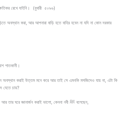
ক্ষতিকর রেখে যাইনি। (বুখারী ৫০৯৬)
ড়িতে অবস্থান করা, আর আপনারা বাড়ি হতে বাহির হবেন না যদি না কোন দরকার
ন আশ শাতকানী।
খানে অবস্থান করাই উত্তম মনে করে আর তাই সে এমনকি মসজিদেও যায় না, এটা কি
দে যেতে চায়?
শাইখ মুকবিল বিন হাদী আল ওয়াদি’ইয়িঃ যে নারী তার ঘরে থাকে, আর তার ঘরে জ্ঞানার্জন করাই ভালো, কেননা নবী ﷺ বলেছেন,