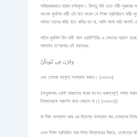
পরিষ্কারভাবে হারাম বর্ণনাকৃত। কিন্তু যদি এতে নারী-পুরুষের 
অনেক মুসলিম নারী এই মনে করেন যে শিক্ষা প্রতিষ্ঠানে নারী
পর্যন্ত তাদের বাড়ি হতে বাহির হন না, আমি আশা করি আপনি এ
শাইখ মুকবিল বিন হাদী আল ওয়াদি’ইয়িঃ এ ক্ষেত্রে প্রমাণ হ
আল্লাহ তা’আলার এই বক্তব্যঃ
وَقَرْنَ فِي بُيُوتِكُنَّ
এবং তোমরা স্বগৃহে অবস্থান করবে। (৩৩ঃ৩৩)
(অনুবাদকঃ একই আয়াতের পরের অংশও গুরুত্বপূর্ণ, লক্ষ্য করুনঃ وَلا تَبَرَّجْنَ تَبَرُّجَ الْجَاهِلِيَّةِ (প্রাচীন জাহিলী যুগের সৌন্দর্য প্রদর্শন
নিজেদেরকে প্রদর্শন করে বেড়াবে না।) (৩৩ঃ৩৩))
যা নিজ অবস্থান আর এর উদ্দেশ্য অবস্থান কর তোমাদের নিজ
এখন শিক্ষা প্রতিষ্ঠান আর বিশ্ব বিদ্যালয়ের বিষয়ে, এক্ষেত্রে 