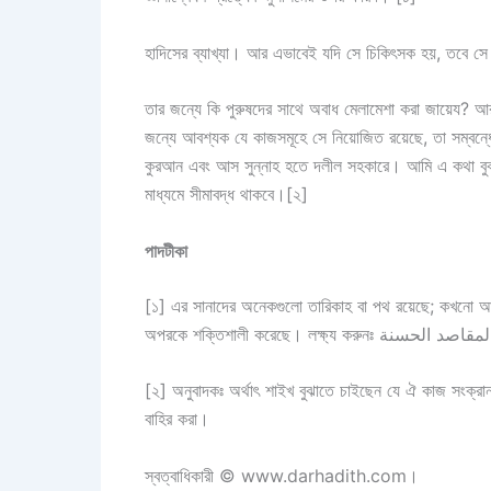
হাদিসের ব্যাখ্যা। আর এভাবেই যদি সে চিকিৎসক হয়, তবে সে 
তার জন্যে কি পুরুষদের সাথে অবাধ মেলামেশা করা জায়েয? আ
জন্যে আবশ্যক যে কাজসমূহে সে নিয়োজিত রয়েছে, তা সম্বন
কুরআন এবং আস সুন্নাহ হতে দলীল সহকারে। আমি এ কথা বুঝা
মাধ্যমে সীমাবদ্ধ থাকবে।[২]
পাদটীকা
[১] এর সানাদের অনেকগুলো তারিকাহ বা পথ রয়েছে; কখনো 
[২] অনুবাদকঃ অর্থাৎ শাইখ বুঝাতে চাইছেন যে ঐ কাজ সংক্
বাহির করা।
স্বত্বাধিকারী © www.darhadith.com।