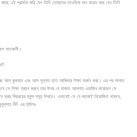
 কাছে এই প্রার্থনা করি যেন তিনি তোমাদের তাওফিক দান করেন আর যেন তিনি
ন আশ শাতকানী।
িব?
চ্ছে আল কুরআন এবং আস সুন্নাহ হতে আকিদার শিক্ষা অর্জন করা। এর পর সালাত
বে সে শিক্ষা গ্রহন করবে তার উপর যে যাকাত আল্লাহ ওয়াজিব করেছেন সে
সে ক্রয় বিক্রয়ের হুকুম সমূহ শিখবে। এভাবেই সে যে কাজেই নিয়োজিত থাকবে,
তার উপর ওয়াজিব সেই কাজের হুকুমসমূহ জানা। আর এটিই রাসুলুল্লাহ ﷺ এর হাদিসঃ