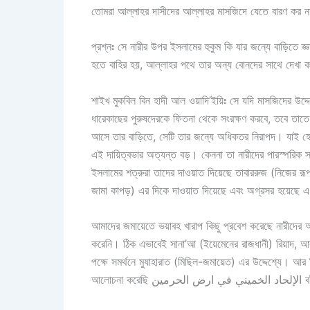
তোমরা আল্লাহর দাসীদের আল্লাহর মাসজিদে যেতে বারণ কর না
প্রশ্নঃ সে নারীর উপর ইসলামের হুকুম কি যার জন্যে বাড়িতে জ্ঞ
হতে বাহির হয়, আল্লাহর পথে তার অন্য বোনদের সাথে দেখা ক
শাইখ মুকবিল বিন হাদী আল ওয়াদি’ইয়িঃ সে যদি মাসজিদের উদ্
ধারেকাছের পুরুষদেরকে ফিতনা থেকে সংরক্ষণ করবে, তবে তাত
আসে তার বাড়িতে, সেটি তার জন্যে অধিকতর নিরাপদ। যাই হো
এই দায়িত্বভার অত্যন্ত বড়। কেননা তা নারীদের পারস্পরিক স
ইসলামের শত্রুরা তাদের দাওয়াত দিয়েছে তাবাররুজ (নিজের র
জামা কাপড়) এর দিকে দাওয়াত দিয়েছে এবং অগ্রসর হয়েছে এ 
আমাদের জমায়েতে ভয়াবহ খারাপ কিছু প্রবেশ করেছে নারীদের অ
করেনি। ঠিক এভাবেই সানা’আ (ইয়েমেনের রাজধানী) রিয়াদ, আ
পক্ষে সমর্থনে মুযাহারাত (মিছিল-জমায়েত) এর উদ্দেশ্যে। আর 
আলোচনা করেছি ن