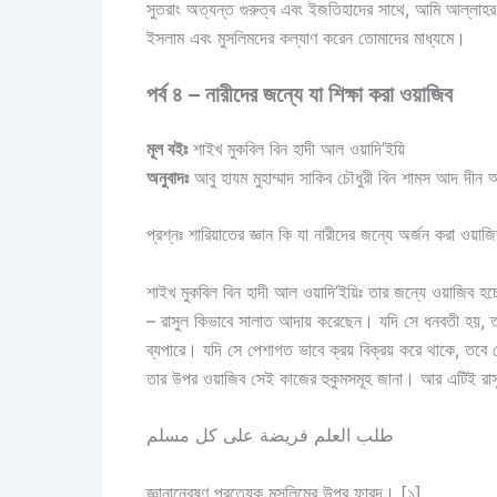
সুতরাং অত্যন্ত গুরুত্ব এবং ইজতিহাদের সাথে, আমি আল্লাহর
ইসলাম এবং মুসলিমদের কল্যাণ করেন তোমাদের মাধ্যমে।
পর্ব ৪ – নারীদের জন্যে যা শিক্ষা করা ওয়াজিব
মূল বইঃ
শাইখ মুকবিল বিন হাদী আল ওয়াদি’ইয়ি
অনুবাদঃ
আবু হাযম মুহাম্মাদ সাকিব চৌধুরী বিন শামস আদ দী
প্রশ্নঃ শারিয়াতের জ্ঞান কি যা নারীদের জন্যে অর্জন করা ওয়াজ
শাইখ মুকবিল বিন হাদী আল ওয়াদি’ইয়িঃ তার জন্যে ওয়াজিব হ
– রাসুল কিভাবে সালাত আদায় করেছেন। যদি সে ধনবতী হয়, ত
ব্যপারে। যদি সে পেশাগত ভাবে ক্রয় বিক্রয় করে থাকে, তবে 
طلب العلم فريضة على كل مسلم
জ্ঞানান্বেষণ প্রত্যেক মুসলিমের উপর ফারদ। [১]