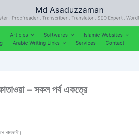
Md Asaduzzaman
eter . Proofreader . Transcriber . Translator . SEO Expert . Wor
Articles
Softwares
Islamic Websites
ng
Arabic Writing Links
Services
Contact
 ফাতাওয়া – সকল পর্ব একত্রে
ন আশ শাতকানী।