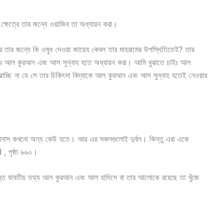
ক্ষেত্রে তার জন্যে ওয়াজিব তা অধ্যায়ন করা।
র তার জন্যে কি ওষুধ দেওয়া জায়েয কেবল তার মাহরামের উপস্থিতিতেই? তার
্ধে আল কুরআন এবং আস সুন্নাহ হতে অধ্যায়ন করা। আমি বুঝাতে চাইঃ আল
চ্ছি না যে সে তার চিকিৎসা বিদ্যাকে আল কুরআন এবং আস সুন্নাহ হতেই নেওয়ার
আনাস কখনো অন্য কেউ হতে। আর এর সকলগুলোই দুর্বল। কিন্তু এরা একে
অপরকে শক্তিশালী করেছে। লক্ষ্য করুনঃ المقاصد الحسنة , পৃষ্ঠা ৬৬০।
রান্ত যাবতীয় তথ্য আল কুরআন এবং আল হাদিসে বা তার আলোকে রয়েছে তা খুঁজে