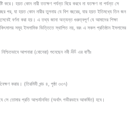
ৃষ্টি করে। হয়ত কোন নারী ততক্ষণ পর্যন্ত বিয়ে করবে না যতক্ষণ না পর্যন্ত সে
 বছর পর, যা হয়ত কোন নারীর তুলনায় যে বিশ বছরের, যার হয়ত ইতিমধ্যে তিন জন
েবেই বর্ণনা করা হয়। এ তথ্য জানা অত্যন্ত গুরুত্বপূর্ণ যে আমাদের শিক্ষা
চিকিৎসালয় সমূহ ইসলামিক ভিত্তিতে স্থাপিত নয়, বরং এ সকল প্রতিষ্ঠান ইসলামের
সুতরাং আমি উপদেশ দিই বাড়িতে অবস্থান করবার জন্যে। আর নিশ্চিতভাবে আপনারা (বোনেরা) শুনেছেন নবী ﷺ এর বাণীঃ
বেক্ষণ করায়। (তিরমিযী খন্ড ৪, পৃষ্ঠা ৩৩৭)
ত যে সে তোমার প্রতি আশ্চর্যানবিত (অর্থাৎ গভীরভাবে আকর্ষিত) হবে।