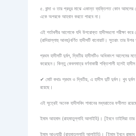
৫.
বান্দা ও তার প্রভুর মাঝে একান্ত ব্যক্তিগত কোন আমলের ক্
একে অপরকে আহবান করতে পারবে না।
এই শর্তাবলীর আলোকে যদি উপরোক্ত হাদীসগুলো পরীক্ষা করে 
(রাদিয়াল্লাহু আনহু)বর্ণিত হাদীসটি বানোয়াট। সুতরাং তার 
প্রথম হাদীসটি দুর্বল, দ্বিতীয় হাদীসটিও অধিকাংশ আলেমের 
করেছেন। কিন্তু কেবলমাত্র বর্ণনাকারী শক্তিশালী হলেই হাদীস ব
✔
মোট কথাঃ
প্রথম ও দ্বিতীয়, এ হাদীস দুটি দুর্বল। খুব দুর্
রয়েছে।
এই সূত্রেই অনেক হাদীসবিদ শাবানের মধ্যরাতের ফযীলত রয়েছে
ইমাম আহমাদ (রাহমাতুল্লাহি আলাইহি)। [ইবনে তাইমিয়া তার
ইমাম আওযায়ী (রাহমাতুল্লাহি আলাইহি)। [ইমাম ইবনে রাজাব ত