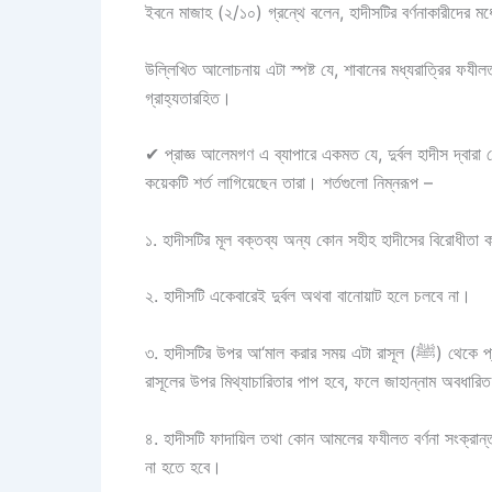
ইবনে মাজাহ (২/১০) গ্রন্থে বলেন, হাদীসটির বর্ণনাকারীদের ম
উল্লিখিত আলোচনায় এটা স্পষ্ট যে, শাবানের মধ্যরাত্রির ফযীল
গ্রাহ্যতারহিত।
✔
প্রাজ্ঞ আলেমগণ এ ব্যাপারে একমত যে, দুর্বল হাদীস দ্বার
কয়েকটি শর্ত লাগিয়েছেন তারা। শর্তগুলো নিম্নরূপ –
১.
হাদীসটির মূল বক্তব্য অন্য কোন সহীহ হাদীসের বিরোধীতা ক
২.
হাদীসটি একেবারেই দুর্বল অথবা বানোয়াট হলে চলবে না।
৩.
হাদীসটির উপর আ‘মাল করার সময় এটা রাসূল (ﷺ) থেকে প্রমাণিত বলে বিশ্বাস করা যাবে না। কারণ রাসূল থেকে প্রমাণিত বলে বিশ্বাস করলে
রাসূলের উপর মিথ্যাচারিতার পাপ হবে, ফলে জাহান্নাম অবধারিত
৪.
হাদীসটি ফাদায়িল তথা কোন আমলের ফযীলত বর্ণনা সংক্রান্ত
না হতে হবে।