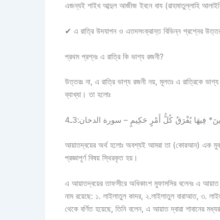
এজন্যই শাইখ আব্দুল আজীজ ইবনে বায (রাহমাতুল্লাহি আলা
✔
এ রাত্রি উদযাপন ও এতদসংক্রান্ত বিভিন্ন প্রশ্নের উত্ত
প্রথম প্রশ্নঃ এ রাত্রি কি ভাগ্য রজনী?
উত্তরঃ
না, এ রাত্রি ভাগ্য রজনী নয়, মূলতঃ এ রাত্রিকে ভা
ব্যাখ্যা। তা হলোঃ
ا مُنْذِرِينَ* فِيهَا يُفْرَقُ كُلُّ أَمْرٍ حَكِيمٍ – سورة الدخان:3ـ4
আয়াতদ্বয়ের অর্থ হলোঃ অবশ্যই আমরা তা (কোরআন) এক মুবার
প্রজ্ঞাপূর্ণ বিষয় স্থিরকৃত হয়।
এ আয়াতদ্বয়ের তাফসীরে অধিকাংশ মুফাসসির বলেনঃ এ আয়াত দ
নাম রয়েছে:
১.
লাইলাতুল কাদর,
২.
লাইলাতুল বারাআত,
৩.
লাই
থেকে বর্ণিত হয়েছে, তিনি বলেন, এ আয়াত দ্বারা শাবানের মধ্