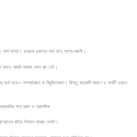
। অর্থ ভাগ্য। দুশব্দের একত্রে অর্থ হবে, ভাগ্য-রজনী।
ত বলতে আরবি ভাষায় কোন শব্দ নেই।
র অর্থ হবে— সম্পর্কচ্ছেদ বা বিমুক্তিকরণ। কিন্তু কয়েকটি কারণে এ অর্থটি এখানে
স্বাভাবিক শবে বরাত ও প্রাসঙ্গিক
ারা’আতের রাত্রি হিসাবে আখ্যা দেননি।