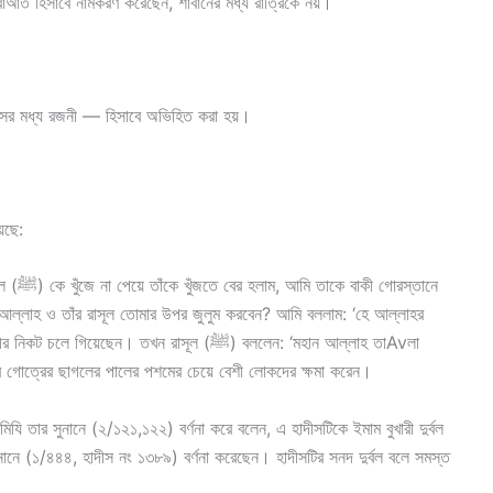
াআত হিসাবে নামকরণ করেছেন, শাবানের মধ্য রাত্রিকে নয়।
াসের মধ্য রজনী — হিসাবে অভিহিত করা হয়।
়েছে:
রস্তানে
েন। তখন রাসূল (ﷺ) বললেন: ‘মহান আল্লাহ তাAvলা
লব গোত্রের ছাগলের পালের পশমের চেয়ে বেশী লোকদের ক্ষমা করেন।
যি তার সুনানে (২/১২১,১২২) বর্ণনা করে বলেন, এ হাদীসটিকে ইমাম বুখারী দুর্বল
নানে (১/৪৪৪, হাদীস নং ১৩৮৯) বর্ণনা করেছেন। হাদীসটির সনদ দুর্বল বলে সমস্ত