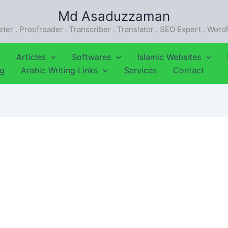
Md Asaduzzaman
eter . Proofreader . Transcriber . Translator . SEO Expert . Wor
Articles
Softwares
Islamic Websites
ng
Arabic Writing Links
Services
Contact