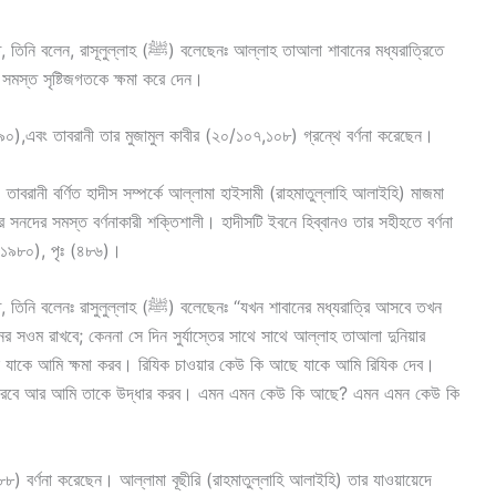
েছেনঃ আল্লাহ তাআলা শাবানের মধ্যরাত্রিতে
 সমস্ত সৃষ্টিজগতকে ক্ষমা করে দেন।
৯০),এবং তাবরানী তার মুজামুল কাবীর (২০/১০৭,১০৮) গ্রন্থে বর্ণনা করেছেন।
 তাবরানী বর্ণিত হাদীস সম্পর্কে আল্লামা হাইসামী (রাহমাতুল্লাহি আলাইহি) মাজমা
ির সনদের সমস্ত বর্ণনাকারী শক্তিশালী। হাদীসটি ইবনে হিব্বানও তার সহীহতে বর্ণনা
 (১৯৮০), পৃঃ (৪৮৬)।
লেছেনঃ “যখন শাবানের মধ্যরাত্রি আসবে তখন
র সওম রাখবে; কেননা সে দিন সুর্যাস্তের সাথে সাথে আল্লাহ তাআলা দুনিয়ার
 যাকে আমি ক্ষমা করব। রিযিক চাওয়ার কেউ কি আছে যাকে আমি রিযিক দেব।
না করবে আর আমি তাকে উদ্ধার করব। এমন এমন কেউ কি আছে? এমন এমন কেউ কি
) বর্ণনা করেছেন। আল্লামা বূছীরি (রাহমাতুল্লাহি আলাইহি) তার যাওয়ায়েদে