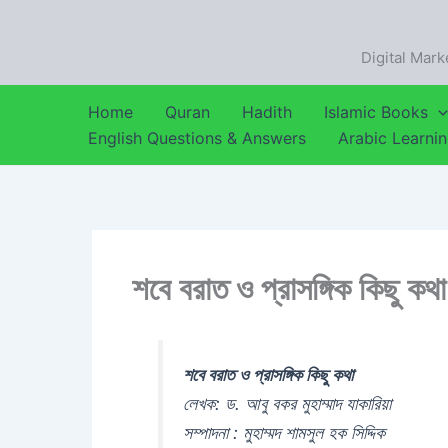
Skip
to
Digital Mark
content
Home
Quran
Hadith
Islamic Books
English Questions & Answers
Arabic Learni
শবে বরাত ও প্রাসঙ্গিক কিছু কথা
শবে বরাত ও প্রাসঙ্গিক কিছু কথা
লেখক: ড. আবু বকর মুহাম্মাদ যাকারিয়া
সম্পাদনা : মুহাম্মদ শামসুল হক সিদ্দিক