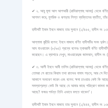
✔
২.
আবু মূসা আল আশআরী (রাদিয়াল্লাহু আনহু) থেকে বর্ণিত, তিনি বলেন, রাসূলুল্লাহ (ﷺ) বল
আগমণ করে, মুশরিক ও ঝগড়ায় লিপ্ত ব্যক্তিদের ব্যতীত, তাঁর
হাদীসটি ইমাম ইবনে মাজাহ তার সুনানে (১/৪৫৫, হাদীস নং ১৩
আল্লামা বূছীরি বলেন: ইবনে মাজাহ বর্ণিত হাদীসটির সনদ দুর্বল।
আয যাওয়ায়েদ (৮/৬৫) গ্রন্থে বলেনঃ ত্বাবরানী বর্ণিত হাদীসট
করেছেন। এ ব্যাপারে দেখুন, মাওয়ারেদুজ জামআন, হাদীস নং
✔
৩.
আলী ইবনে আবী তালিব (রাদিয়াল্লাহু আনহু) থেকে বর্ণিত, তিনি বলেনঃ রাসুলুল্লাহ (ﷺ) ব
তোমরা সে রাতের কিয়াম তথা রাতভর নামায পড়বে, আর সে দিনে
আকাশে অবতরণ করেন এবং বলেন: ক্ষমা চাওয়ার কেউ কি আছে
সমস্যাগ্রস্ত কেউ কি আছে যে আমার কাছে পরিত্রাণ কাম
আছে? ফজর পর্যন্ত তিনি এভাবে বলতে থাকেন”।
হাদীসটি ইমাম ইবনে মাজাহ তার সুনানে (১/৪৪৪, হাদীস নং ১৩৮৮