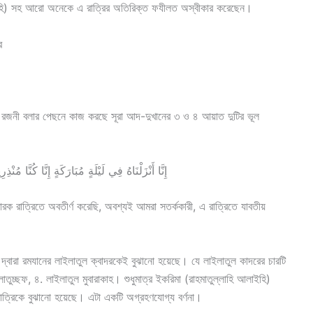
ইহি) সহ আরো অনেকে এ রাত্রির অতিরিক্ত ফযীলত অস্বীকার করেছেন।
র
গ্য রজনী বলার পেছনে কাজ করছে সূরা আদ-দুখানের ৩ ও ৪ আয়াত দুটির ভূল
إِنَّا أَنْزَلْنَاهُ فِي لَيْلَةٍ مُبَارَكَةٍ إِنَّا كُنَّ
ক রাত্রিতে অবতীর্ণ করেছি, অবশ্যই আমরা সতর্ককারী, এ রাত্রিতে যাবতীয়
্বারা রমযানের লাইলাতুল ক্বাদরকেই বুঝানো হয়েছে। যে লাইলাতুল কাদরের চারটি
লাতুচ্ছফ,
৪.
লাইলাতুল মুবারাকাহ। শুধুমাত্র ইকরিমা (রাহমাতুল্লাহি আলাইহি)
যরাত্রিকে বুঝানো হয়েছে। এটা একটি অগ্রহণযোগ্য বর্ণনা।