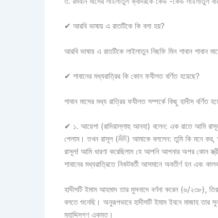
৩.
রমযান মাসের লাইলাতুল ক্বাদরকে কেউ -কেউ লাইলাতুল বার
✔
আরবি ভাষায় এ রাতটিকে কি বলা হয়?
আরবি ভাষায় এ রাতটিকে লাইলাতুন নিছফি মিন শাবান শাবান ম
✔
শাবানের মধ্যরাত্রির কি কোন ফযীলত বর্ণিত হয়েছে?
শাবান মাসের মধ্য রাত্রির ফযীলত সম্পর্কে কিছু হাদীস বর্ণিত হয
✔
১.
আয়েশা (রাদিয়াল্লাহু আনহা) বলেন: এক রাতে আমি রাসূল (ﷺ) কে খুঁজে না পেয়ে তাঁকে খুঁজতে বের হলাম, আমি তাকে বাকী গো
পেলাম। তখন রাসূল (ﷺ) আমাকে বললেন: তুমি কি মনে কর, আল্লাহ ও তাঁর রাসূল তোমার উপর জুলুম করবেন? আমি বললাম: ‘হে আল্লাহর
রাসূল! আমি ধারণা করেছিলাম যে আপনি আপনার অপর কোন স্ত্রীর নিকট চলে গিয়েছ
শাবানের মধ্যরাত্রিতে নিকটবর্তী আসমানে অবতীর্ণ হন এবং কা
হাদীসটি ইমাম আহমাদ তার মুসনাদে বর্ণনা করেন (৬/২৩৮), তিরমি
বলতে শুনেছি। অনুরূপভাবে হাদীসটি ইমাম ইবনে মাজাহ তার সু
মুহাদ্দিসগণ একমত।