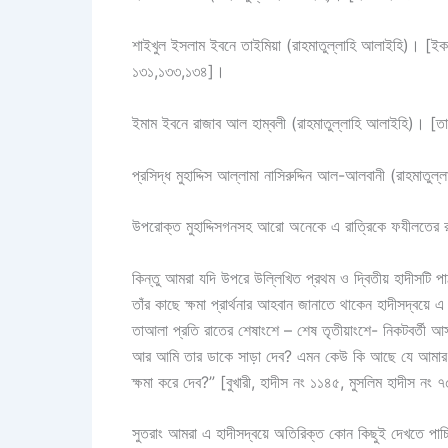
শাইখুল ইসলাম ইবনে তাইমিয়া (রাহমাতুল্লাহি আলাইহি)। [ইক
১৩১,১৩৩,১৩৪]।
ইমাম ইবনে রাজাব আল হাম্বলী (রাহমাতুল্লাহি আলাইহি)। [তার
প্রসিদ্ধ মুহাদ্দিস আল্লামা নাসিরুদ্দিন আল-আলবানী (রাহমা
উপরোক্ত মুহাদ্দিসগনসহ আরো অনেকে এ রাত্রিকে ফযীলতের 
কিন্তু আমরা যদি উপরে উল্লিখিত প্রথম ও দ্বিতীয় হাদীসটি 
তাঁর কাছে ক্ষমা প্রার্থনার আহবান জানাতে থাকেন হাদীসদ্বয়ে
তাআলা প্রতি রাতের শেষাংশে – শেষ তৃতীয়াংশে- নিকটবর্তী
আর আমি তার ডাকে সাড়া দেব? এমন কেউ কি আছে যে আমার 
ক্ষমা করে দেব?” [বুখারী, হাদীস নং ১১৪৫, মুসলিম হাদীস নং 
সুতরাং আমরা এ হাদীসদ্বয়ে অতিরিক্ত কোন কিছুই দেখতে পাচ