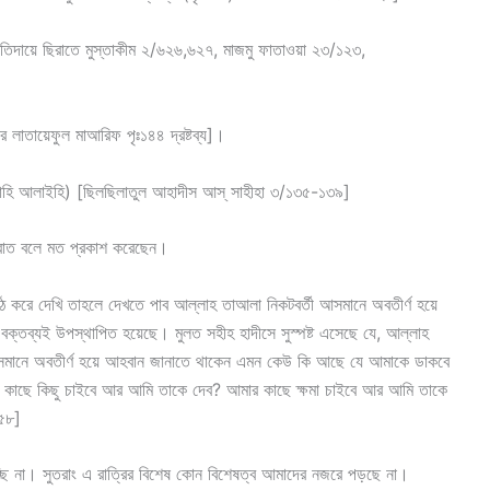
তিদায়ে ছিরাতে মুস্তাকীম ২/৬২৬,৬২৭, মাজমু ফাতাওয়া ২৩/১২৩,
 লাতায়েফুল মাআরিফ পৃঃ১৪৪ দ্রষ্টব্য]।
তুল্লাহি আলাইহি) [ছিলছিলাতুল আহাদীস আস্ সাহীহা ৩/১৩৫-১৩৯]
রাত বলে মত প্রকাশ করেছেন।
পাঠ করে দেখি তাহলে দেখতে পাব আল্লাহ তাআলা নিকটবর্তী আসমানে অবতীর্ণ হয়ে
 এ বক্তব্যই উপস্থাপিত হয়েছে। মুলত সহীহ হাদীসে সুস্পষ্ট এসেছে যে, আল্লাহ
 আসমানে অবতীর্ণ হয়ে আহবান জানাতে থাকেন এমন কেউ কি আছে যে আমাকে ডাকবে
কাছে কিছু চাইবে আর আমি তাকে দেব? আমার কাছে ক্ষমা চাইবে আর আমি তাকে
৭৫৮]
্ছি না। সুতরাং এ রাত্রির বিশেষ কোন বিশেষত্ব আমাদের নজরে পড়ছে না।