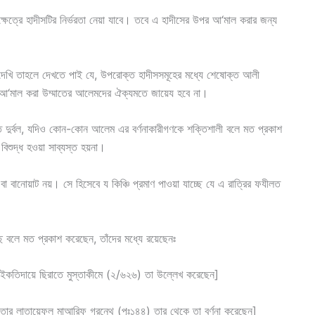
ষেত্রে হাদীসটির নির্ভরতা নেয়া যাবে। তবে এ হাদীসের উপর আ‘মাল করার জন্য
দেখি তাহলে দেখতে পাই যে, উপরোক্ত হাদীসসমূহের মধ্যে শেষোক্ত আলী
উপর আ‘মাল করা উম্মাতের আলেমদের ঐক্যমতে জায়েয হবে না।
মতে দুর্বল, যদিও কোন-কোন আলেম এর বর্ণনাকারীগণকে শক্তিশালী বলে মত প্রকাশ
িশুদ্ধ হওয়া সাব্যস্ত হয়না।
বল বা বানোয়াট নয়। সে হিসেবে য কিঞ্চি প্রমাণ পাওয়া যাচ্ছে যে এ রাত্রির ফযীলত
 বলে মত প্রকাশ করেছেন, তাঁদের মধ্যে রয়েছেনঃ
 ইকতিদায়ে ছিরাতে মুস্তাকীমে (২/৬২৬) তা উল্লেখ করেছেন]
ার লাতায়েফুল মাআরিফ গ্রন্থে (পৃঃ১৪৪) তার থেকে তা বর্ণনা করেছেন]