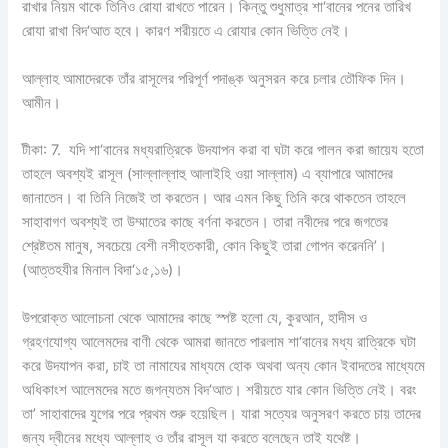
রাখার নিয়ম থাকে তিনিও রোযা রাখতে পারেন। কিন্তু শুধুমাত্র শা‘বানের পনের তারিখ
রোযা রাখা বিদ‘আত হবে। কারণ শরীয়তে এ রোযার কোন ভিত্তি নেই।
আল্লাহ আমাদেরকে তাঁর রাসূলের পরিপূর্ণ পদাঙ্ক অনুসরন করে চলার তৌফিক দিন।
আমীন।
টীকা: 7. যদি শা‘বানের মধ্যরাত্রিকে উদযাপন করা বা ঘটা করে পালন করা জায়েয হতো
তাহলে অবশ্যই রাসূল (সাল্লাল্লাহু আলাইহি ওয়া সাল্লাম) এ ব্যাপারে আমাদের
জানাতেন। বা তিনি নিজেই তা করতেন। আর এমন কিছু তিনি করে থাকতেন তাহলে
সাহাবাগণ অবশ্যই তা উম্মাতের কাছে বর্ণনা করতেন। তারা নবীদের পরে জগতের
শ্রেষ্টতম মানুষ, সবচেয়ে বেশী নসীহতকারী, কোন কিছুই তারা গোপন করেননি’।
(আত্‌তহযীর মিনাল বিদা‘১৫,১৬)।
উপরোক্ত আলোচনা থেকে আমাদের কাছে স্পষ্ট হলো যে, কুরআন, হাদীস ও
গ্রহণযোগ্য আলেমদের বাণী থেকে আমরা জানতে পারলাম শা‘বানের মধ্য রাত্রিকে ঘটা
করে উদযাপন করা, চাই তা নামাযের মাধ্যমে হোক অথবা অন্য কোন ইবাদতের মাধ্যেমে
অধিকাংশ আলেমদের মতে জগন্যতম বিদ‘আত। শরীয়তে যার কোন ভিত্তি নেই। বরং
তা’ সাহাবাদের যুগের পরে প্রথম শুরু হয়েছিল। যারা সত্যের অনুসরণ করতে চায় তাদের
জন্য দ্বীনের মধ্যে আল্লাহ ও তাঁর রাসূল যা করতে বলেছেন তাই যথেষ্ট।