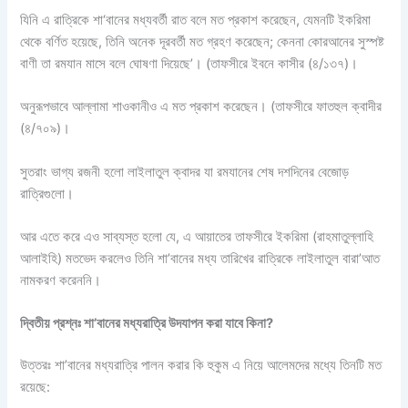
যিনি এ রাত্রিকে শা‘বানের মধ্যবর্তী রাত বলে মত প্রকাশ করেছেন, যেমনটি ইকরিমা
থেকে বর্ণিত হয়েছে, তিনি অনেক দূরবর্তী মত গ্রহণ করেছেন; কেননা কোরআনের সুস্পষ্ট
বাণী তা রমযান মাসে বলে ঘোষণা দিয়েছে’। (তাফসীরে ইবনে কাসীর (৪/১৩৭)।
অনুরূপভাবে আল্লামা শাওকানীও এ মত প্রকাশ করেছেন। (তাফসীরে ফাতহুল ক্বাদীর
(৪/৭০৯)।
সুতরাং ভাগ্য রজনী হলো লাইলাতুল ক্বাদর যা রমযানের শেষ দশদিনের বেজোড়
রাত্রিগুলো।
আর এতে করে এও সাব্যস্ত হলো যে, এ আয়াতের তাফসীরে ইকরিমা (রাহমাতুল্লাহি
আলাইহি) মতভেদ করলেও তিনি শা’বানের মধ্য তারিখের রাত্রিকে লাইলাতুল বারা’আত
নামকরণ করেননি।
দ্বিতীয় প্রশ্নঃ শা’বানের মধ্যরাত্রি উদযাপন করা যাবে কিনা?
উত্তরঃ শা’বানের মধ্যরাত্রি পালন করার কি হুকুম এ নিয়ে আলেমদের মধ্যে তিনটি মত
রয়েছে: