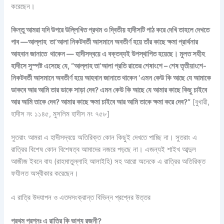
করেছেন।
কিন্তু আমরা যদি উপরে উল্লিখিত প্রথম ও দ্বিতীয় হাদীসটি পাঠ করে দেখি তাহলে দেখতে
পাব —আল্লাহ তা‘আলা নিকটবর্তী আসমানে অবতীর্ণ হয়ে তাঁর কাছে ক্ষমা প্রার্থনার
আহবান জানাতে থাকেন — হাদীসদ্বয়ে এ বক্তব্যই উপস্থাপিত হয়েছে। মুলত সহীহ
হাদীসে সুস্পষ্ট এসেছে যে, “আল্লাহ তা‘আলা প্রতি রাতের শেষাংশে – শেষ তৃতীয়াংশে-
নিকটবর্তী আসমানে অবতীর্ণ হয়ে আহবান জানাতে থাকেন ‘এমন কেউ কি আছে যে আমাকে
ডাকবে আর আমি তার ডাকে সাড়া দেব? এমন কেউ কি আছে যে আমার কাছে কিছু চাইবে
আর আমি তাকে দেব? আমার কাছে ক্ষমা চাইবে আর আমি তাকে ক্ষমা করে দেব?”
[বুখারী,
হাদীস নং ১১৪৫, মুসলিম হাদীস নং ৭৫৮]
সুতরাং আমরা এ হাদীসদ্বয়ে অতিরিক্ত কোন কিছুই দেখতে পাচ্ছি না। সুতরাং এ
রাত্রির বিশেষ কোন বিশেষত্ব আমাদের নজরে পড়ছে না। এজন্যই শাইখ আব্দুল
আজীজ ইবনে বায (রাহমাতুল্লাহি আলাইহি) সহ আরো অনেকে এ রাত্রির অতিরিক্ত
ফযীলত অস্বীকার করেছেন।
এ রাত্রি উদযাপন ও এতদসংক্রান্ত বিভিন্ন প্রশ্নের উত্তর
প্রথম প্রশ্নঃ এ রাত্রি কি ভাগ্য রজনী?