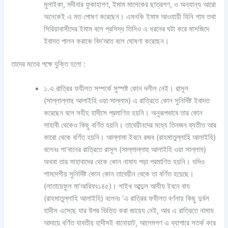
মুলাইকা, মদীনার ফুকাহাগণ, ইমাম মালেকের ছাত্রগণ, ও অন্যান্য আরো
অনেকেই এ মত পোষণ করেছেন। এমনকি ইমাম আওযায়ী যিনি শাম তথা
সিরিয়াবাসীদের ইমাম বলে প্রসিদ্ধ তিনিও এ ধরনের ঘটা করে মাসজিদে
ইবাদত পালন করাকে বিদ‘আত বলে ঘোষণা করেছেন।
তাদের মতের পক্ষে যুক্তি হলো :
১.এ রাত্রির ফযীলত সম্পর্কে সুস্পষ্ট কোন দলীল নেই। রাসূল
(সাল্লাল্লাহু আলাইহি ওয়া সাল্লাম) এ রাত্রিতে কোন সুনির্দিষ্ট ইবাদত
করেছেন বলে সহীহ হাদীসে প্রমাণিত হয়নি। অনুরূপভাবে তার কোন
সাহাবী থেকেও কিছু বর্ণিত হয়নি। তাবেয়ীনদের মধ্যে তিনজন ব্যতীত আর
কারো থেকে বর্ণিত হয়নি। আল্লামা ইবনে রজব (রাহমাতুল্লাহি আলাইহি)
বলেনঃ শা‘বানের রাত্রিতে রাসূল (সাল্লাল্লাহু আলাইহি ওয়া সাল্লাম)
অথবা তার সাহাবাদের থেকে কোন নামায পড়া প্রমাণিত হয়নি। যদিও
শামদেশীয় সুনির্দিষ্ট কোন কোন তাবেয়ীন থেকে তা বর্ণিত হয়েছে।
(লাতায়েফুল মা‘আরিফঃ১৪৫)। শাইখ আব্দুল আযীয ইবনে বায
(রাহমাতুল্লাহি আলাইহি) বলেনঃ ‘এ রাত্রির ফযীলত বর্ণনায় কিছু দুর্বল
হাদীস এসেছে যার উপর ভিত্তি করা জায়েয নেই, আর এ রাত্রিতে নামায
আদায়ে বর্ণিত যাবতীয় হাদীসই বানোয়াট, আলেমগণ এ ব্যাপারে সতর্ক করে