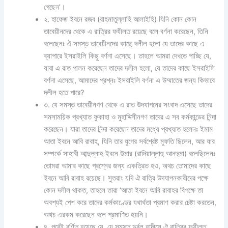
গেছেন’।
২. হাফেজ ইবনে রজব (রাহমাতুল্লাহি আলাইহি) যিনি কোন কোন
তাবেয়ীনদের থেকে এ রাত্রির ফযীলত রয়েছে বলে বর্ণনা করেছেন, তিনি
বলেছেনঃ ঐ সমস্ত তাবেয়ীনদের কাছে দলীল হলো যে তাদের কাছে এ
ব্যাপারে ইসরাইলি কিছু বর্ণনা এসেছে। তাহলে আমরা দেখতে পাচ্ছি যে,
যারা এ রাত পালন করেছেন তাদের দলীল হলো, যে তাদের কাছে ইসরাইলি
বর্ণনা এসেছে, আমাদের প্রশ্নঃ ইসরাইলি বর্ণনা এ উম্মাতের জন্য কিভাবে
দলীল হতে পারে?
৩. যে সমস্ত তাবেয়ীনগণ থেকে এ রাত উদযাপনের সংবাদ এসেছে তাদের
সমসাময়িক প্রখ্যাত ফুকাহা ও মুহাদ্দিসীনগণ তাদের এ সব কর্মকান্ডের নিন্দা
করেছেন। যারা তাদের নিন্দা করেছেন তাদের মধ্যে প্রখ্যাত হলেনঃ ইমাম
আতা ইবনে আবি রাবাহ, যিনি তার যুগের সর্বশ্রেষ্ট মুফতি ছিলেন, আর যার
সম্পর্কে সাহাবী আব্দুল্লাহ ইবনে উমার (রাদিয়াল্লাহু আনহুমা) বলেছিলেনঃ
তোমরা আমার কাছে প্রশ্নের জন্য একত্রিত হও, অথচ তোমাদের কাছে
ইবনে আবি রাবাহ রয়েছে। সুতরাং যদি ঐ রাত্রি উদযাপনকারীদের পক্ষে
কোন দলীল থাকত, তাহলে তারা ‘আতা ইবনে আবি রাবাহর বিপক্ষে তা
অবশ্যই পেশ করে তাদের কর্মকাণ্ডের যথার্থতা প্রমাণ করার চেষ্টা করতেন,
অথচ এরকম করেছেন বলে প্রমাণিত হয়নি।
৪. পূর্বেই বর্ণিত হয়েছে যে, যে সমস্ত দুর্বল হাদীসে ঐ রাত্রির ফযীলত