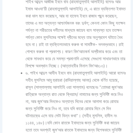
শাইখ আব্দুল আজীজ ইবনে বায (রাহমাতুল্লাহি আলাইহি) বলেনঃ আর
ইমাম আওযা‘য়ী (রাহমাতুল্লাহি আলাইহি) যে, এ রাতে ব্যক্তিগত ইবাদত
করা ভাল মনে করেছেন, আর যা হাফেয ইবনে রাজাব পছন্দ করেছেন,
তাদের এ মত অত্যন্ত আশ্চার্যজনক বরং দুর্বল; কেননা কোন কিছু যতক্ষন
পর্যন্ত না শরীয়তের দলীলের মাধ্যমে জায়েয বলে সাব্যস্ত হবে ততক্ষন
পর্যন্ত কোন মুসলিমের পক্ষেই দ্বীনের মধ্যে তার অনুপ্রবেশ ঘটাতে বৈধ
হবে না। চাই তা ব্যক্তিগতভাবে করুক বা সামষ্টিক- দলবদ্ধভাবে। চাই
গোপনে করুক বা প্রকাশ্য। কারণ বিদ‘আতকর্ম অস্বীকার করে এবং তা
থেকে সাবধান করে যে সমস্ত প্রমাণাদি এসেছে সেগুলো সাধারণভাবে তার
বিপক্ষে অবস্থান নিচ্ছে। (আত্‌তাহযীর মিনাল বিদ‘আঃ১৩)।
৬. শাইখ আব্দুল আযীয ইবনে বায (রাহমাতুল্লাহি আলাইহি) আরো বলেনঃ
সহীহ মুসলিমে আবু হুরায়রা (রাদিয়াল্লাহু আনহু) থেকে বর্ণিত হয়েছে,
রাসূল (সাল্লাল্লাহু আলাইহি ওয়া সাল্লাম) বলেছেনঃ “তোমরা জুম‘আর
রাত্রিকে অন্যান্য রাত থেকে ক্বিয়াম/ নামাযের জন্য সুনির্দিষ্ট করে নিও
না, আর জুম‘আর দিনকেও অন্যান্য দিনের থেকে আলাদা করে রোযার
জন্য সুনির্দিষ্ট করে নিও না, তবে যদি কারো রোযার দিনে সে দিন
ঘটনাচক্রে এসে যায় সেটা ভিন্ন কথা”। (সহীহ মুসলিম, হাদীস নং
১১৪৪, ১৪৮)।যদি কোন রাতকে ইবাদতের জন্য সুনির্দিষ্ট করা জায়েয
হতো তবে অবশ্যই জুম‘আর রাতকে ইবাদতের জন্য বিশেষভাবে সুনির্দিষ্ট