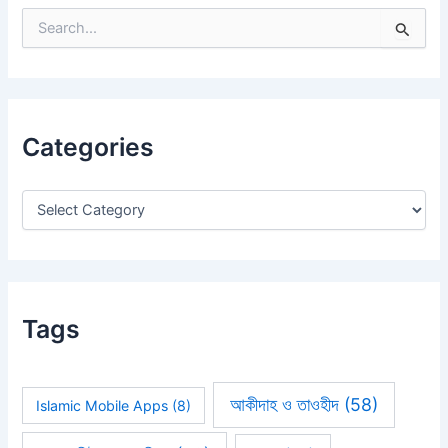
S
e
a
r
c
h
Categories
f
o
r
:
Tags
আকীদাহ ও তাওহীদ
(58)
Islamic Mobile Apps
(8)