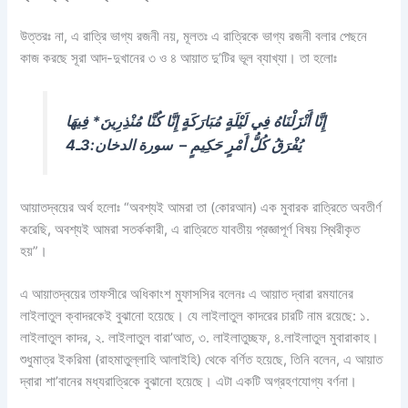
উত্তরঃ না, এ রাত্রি ভাগ্য রজনী নয়, মূলতঃ এ রাত্রিকে ভাগ্য রজনী বলার পেছনে
কাজ করছে সূরা আদ-দুখানের ৩ ও ৪ আয়াত দু’টির ভূল ব্যাখ্যা। তা হলোঃ
إِنَّا أَنْزَلْنَاهُ فِي لَيْلَةٍ مُبَارَكَةٍ إِنَّا كُنَّا مُنْذِرِينَ* فِيهَا
يُفْرَقُ كُلُّ أَمْرٍ حَكِيمٍ – سورة الدخان:3ـ4
আয়াতদ্বয়ের অর্থ হলোঃ “অবশ্যই আমরা তা (কোরআন) এক মুবারক রাত্রিতে অবতীর্ণ
করেছি, অবশ্যই আমরা সতর্ককারী, এ রাত্রিতে যাবতীয় প্রজ্ঞাপূর্ণ বিষয় স্থিরীকৃত
হয়”।
এ আয়াতদ্বয়ের তাফসীরে অধিকাংশ মুফাসসির বলেনঃ এ আয়াত দ্বারা রমযানের
লাইলাতুল ক্বাদরকেই বুঝানো হয়েছে। যে লাইলাতুল কাদরের চারটি নাম রয়েছে: ১.
লাইলাতুল কাদর, ২. লাইলাতুল বারা’আত, ৩. লাইলাতুচ্ছফ, ৪.লাইলাতুল মুবারাকাহ।
শুধুমাত্র ইকরিমা (রাহমাতুল্লাহি আলাইহি) থেকে বর্ণিত হয়েছে, তিনি বলেন, এ আয়াত
দ্বারা শা’বানের মধ্যরাত্রিকে বুঝানো হয়েছে। এটা একটি অগ্রহণযোগ্য বর্ণনা।