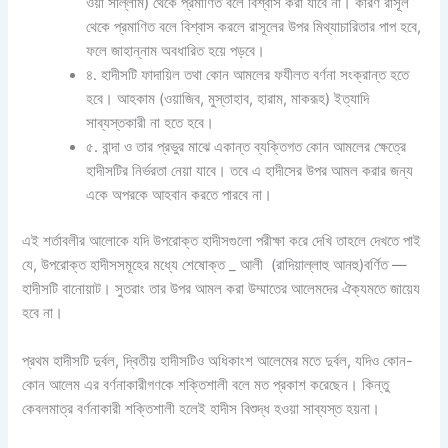
ওয়া সাল্লাম) থেকে প্রমাণিত বলে বিশ্বাস করা যাবে না। কারণ রাসূল
থেকে প্রমাণিত বলে বিশ্বাস করলে রাসূলের উপর মিথ্যাচারিতার পাপ হবে,
ফলে জাহান্নাম অবধারিত হয়ে পড়বে।
৪. হাদীসটি ফাদায়িল তথা কোন আমলের ফযীলত বর্ণনা সংক্রান্ত হতে
হবে। আহকাম (ওয়াজিব, মুস্তাহাব, হারাম, মাকরূহ) ইত্যাদি
সাব্যস্তকারী না হতে হবে।
৫. বান্দা ও তার প্রভুর মাঝে একান্ত ব্যক্তিগত কোন আমলের ক্ষেত্রে
হাদীসটির নির্ভরতা নেয়া যাবে। তবে এ হাদীসের উপর আমল করার জন্য
একে অপরকে আহবান করতে পারবে না।
এই শর্তাবলীর আলোকে যদি উপরোক্ত হাদীসগুলো পরীক্ষা করে দেখি তাহলে দেখতে পাই
যে, উপরোক্ত হাদীসসমূহের মধ্যে শেষোক্ত _ আলী (রাদিয়াল্লাহু আনহু)বর্ণিত —
হাদীসটি বানোয়াট। সুতরাং তার উপর আমল করা উম্মাতের আলেমদের ঐক্যমতে জায়েয
হবে না।
প্রথম হাদীসটি দুর্বল, দ্বিতীয় হাদীসটিও অধিকাংশ আলেমের মতে দুর্বল, যদিও কোন-
কোন আলেম এর বর্ণনাকারীগণকে শক্তিশালী বলে মত প্রকাশ করেছেন। কিন্তু
কেবলমাত্র বর্ণনাকারী শক্তিশালী হলেই হাদীস বিশুদ্ধ হওয়া সাব্যস্ত হয়না।