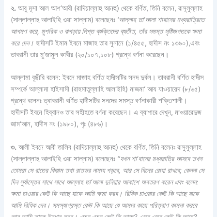
২.
আবু মূসা আল আশ’আরী (রাদিয়াল্লাহু আনহু) থেকে বর্ণিত, তিনি বলেন, রাসূলুল্লাহ
(সাল্লাল্লাহু আলাইহি ওয়া সাল্লাম) বলেছেনঃ
‘আল্লাহ তা‘আলা শাবানের মধ্যরাত্রিতে
আগমণ করে, মুশরিক ও ঝগড়ায় লিপ্ত ব্যক্তিদের ব্যতীত, তাঁর সমস্ত সৃষ্টিজগতকে ক্ষমা
করে দেন।
হাদীসটি ইমাম ইবনে মাজাহ তার সুনানে (১/৪৫৫, হাদীস নং ১৩৯০),এবং
তাবরানী তার মু’জামুল কাবীর (২০/১০৭,১০৮) গ্রন্থে বর্ণনা করেছেন।
আল্লামা বূছীরি বলেন: ইবনে মাজাহ বর্ণিত হাদীসটির সনদ দুর্বল। তাবরানী বর্ণিত হাদীস
সম্পর্কে আল্লামা হাইসামী (রাহমাতুল্লাহি আলাইহি) মাজমা‘ আয যাওয়ায়েদ (৮/৬৫)
গ্রন্থে বলেনঃ ত্বাবরানী বর্ণিত হাদীসটির সনদের সমস্ত বর্ণনাকারী শক্তিশালী।
হাদীসটি ইবনে হিব্বানও তার সহীহতে বর্ণনা করেছেন। এ ব্যাপারে দেখুন, মাওয়ারেদুজ
জাম‘আন, হাদীস নং (১৯৮০), পৃঃ (৪৮৬)।
৩.
আলী ইবনে আবী তালিব (রাদিয়াল্লাহু আনহু) থেকে বর্ণিত, তিনি বলেনঃ রাসুলুল্লাহ
(সাল্লাল্লাহু আলাইহি ওয়া সাল্লাম) বলেছেনঃ
“যখন শা‘বানের মধ্যরাত্রি আসবে তখন
তোমরা সে রাতের কিয়াম তথা রাতভর নামায পড়বে, আর সে দিনের রোযা রাখবে; কেননা সে
দিন সুর্যাস্তের সাথে সাথে আল্লাহ তা‘আলা দুনিয়ার আকাশে অবতরণ করেন এবং বলেন:
ক্ষমা চাওয়ার কেউ কি আছে যাকে আমি ক্ষমা করব। রিযিক চাওয়ার কেউ কি আছে যাকে
আমি রিযিক দেব। সমস্যাগ্রস্ত কেউ কি আছে যে আমার কাছে পরিত্রাণ কামনা করবে
আর আমি তাকে উদ্ধার করব। এমন এমন কেউ কি আছে? এমন এমন কেউ কি আছে?