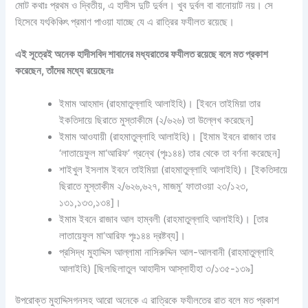
মোট কথাঃ প্রথম ও দ্বিতীয়, এ হাদীস দুটি দুর্বল। খুব দুর্বল বা বানোয়াট নয়। সে
হিসেবে যৎকিঞ্চিৎ প্রমাণ পাওয়া যাচ্ছে যে এ রাত্রির ফযীলত রয়েছে।
এই সূত্রেই অনেক হাদীসবিদ শাবানের মধ্যরাতের ফযীলত রয়েছে বলে মত প্রকাশ
করেছেন, তাঁদের মধ্যে রয়েছেনঃ
ইমাম আহমাদ (রাহমাতুল্লাহি আলাইহি)। [ইবনে তাইমিয়া তার
ইকতিদায়ে ছিরাতে মুস্তাকীমে (২/৬২৬) তা উল্লেখ করেছেন]
ইমাম আওযায়ী (রাহমাতুল্লাহি আলাইহি)। [ইমাম ইবনে রাজাব তার
‘লাতায়েফুল মা‘আরিফ’ গ্রন্থে (পৃঃ১৪৪) তার থেকে তা বর্ণনা করেছেন]
শাইখুল ইসলাম ইবনে তাইমিয়া (রাহমাতুল্লাহি আলাইহি)। [ইকতিদায়ে
ছিরাতে মুস্তাকীম ২/৬২৬,৬২৭, মাজমু‘ ফাতাওয়া ২৩/১২৩,
১৩১,১৩৩,১৩৪]।
ইমাম ইবনে রাজাব আল হাম্বলী (রাহমাতুল্লাহি আলাইহি)। [তার
লাতায়েফুল মা‘আরিফ পৃঃ১৪৪ দ্রষ্টব্য]।
প্রসিদ্ধ মুহাদ্দিস আল্লামা নাসিরুদ্দিন আল-আলবানী (রাহমাতুল্লাহি
আলাইহি) [ছিলছিলাতুল আহাদীস আস্‌সাহীহা ৩/১৩৫-১৩৯]
উপরোক্ত মুহাদ্দিসগনসহ আরো অনেকে এ রাত্রিকে ফযীলতের রাত বলে মত প্রকাশ