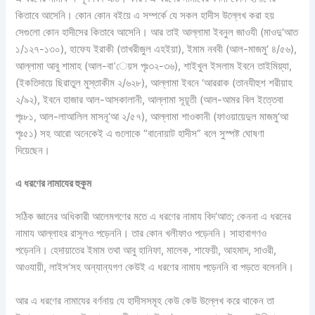
কিতাবে আসেনি। কোন কোন বইয়ে এ সম্পর্কে যে সকল হাদীস উল্লেখ করা হয়
সেগুলো কোন হাদীসের কিতাবে আসেনি। আর তাই আল্লামা ইবনুল জাওযী (মাওদু‘আত
১/১২৭-১৩০), হাফেয ইরাকী (তাখরীজুল এহইয়া), ইমাম নববী (আল-মাজমু‘ ৪/৫৬),
আল্লামা আবু শামাহ (আল-বা‘েয়স পৃঃ৩২-৩৬), শাইখুল ইসলাম ইবনে তাইমিয়্যা,
(ইকতিদায়ে ছিরাতুল মুস্তাকীম ২/৬২৮), আল্লামা ইবনে ‘আররাক (তানযীহুশ শরীয়াহ
২/৯২), ইবনে হাজার আল-আসকালানী, আল্লামা সূয়ূতী (আল-আমর বিল ইত্তেবা
পৃঃ৮১, আল-লাআলিল মাসনূ‘আ ২/৫৭), আল্লামা শাওকানী (ফাওয়ায়েদুল মাজমু‘আ
পৃঃ৫১) সহ আরো অনেকেই এ গুলোকে “বানোয়াট হাদীস” বলে সুস্পষ্ট ঘোষণা
দিয়েছেন।
এ ধরণের নামাযের হুকুম
সঠিক জ্ঞানের অধিকারী আলেমগণের মতে এ ধরণের নামায বিদ‘আত; কেননা এ ধরনের
নামায আল্লাহর রাসূলও পড়েননি। তার কোন খলীফাও পড়েননি। সাহাবাগণও
পড়েননি। হেদায়াতের ইমাম তথা আবু হানিফা, মালেক, শাফেয়ী, আহমাদ, সাওরী,
আওযায়ী, লাইস’সহ অন্যান্যগণ কেউই এ ধরণের নামায পড়েননি বা পড়তে বলেননি।
আর এ ধরণের নামাযের বর্ণনায় যে হাদীসসমূহ কেউ কেউ উল্লেখ করে থাকেন তা