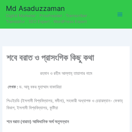
C
Skip
Md Asaduzzaman
a
to
t
Digital Marketer . Proofreader . Transcriber .
content
e
Translator . SEO Expert . WordPress Expert
g
o
r
i
e
শবে বরাত ও প্রাসংগিক কিছু কথা
s
রহমান ও রহীম আল্লাহ্‌ তায়ালার নামে
লেখক :
ড. আবু বকর মুহাম্মাদ যাকারিয়া
পিএইচডি (ইসলামী বিশ্ববিদ্যালয়, মদীনা), সহকারী অধ্যাপক ও চেয়ারম্যান- ফেকাহ্
বিভাগ, ইসলামী বিশ্ববিদ্যালয়, কুষ্টিয়া
শবে বরাত (বারাত) আভিধানিক অর্থ অনুসন্ধান