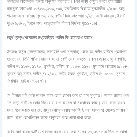
উম্মাতের আলেমদের ইজমা অনুযায়ী বানোয়াট। (এর জন্য দেখুনঃ ইবনে তাইমিয়ার
মাজমুল‘ ফাতাওয়া ২৩/১৩১,১৩৩,১৩৪, ইকতিদায়ে ছিরাতে মুস্তাকীম ২/৬২৮, আবু
শামাহঃ আল-বা‘য়েছ পৃঃ ৩২-৩৬, রশীদ রিদাঃ ফাতাওয়া ১/২৮, আলী মাহফুজ, ইবদা‘
পৃঃ২৮৬,২৮৮, ইবনে বাযঃ আত্‌তাহযীর মিনাল বিদ‘আ পৃঃ১১-১৬)।
চতুর্থ প্রশ্নঃ শা‘বানের মধ্যরাত্রির পরদিন কি রোযা রাখা যাবে?
উত্তরঃ রাসূল (সাল্লাল্লাহু আলাইহি ওয়া সাল্লাম) থেকে বহু সহীহ হাদীসে প্রমাণিত
হয়েছে যে, তিনি শা‘বান মাসে সবচেয়ে বেশী রোযা রাখতেন। (এর জন্য দেখুনঃ বুখারী,
হাদীস নং ১৯৬৯, ১৯৭০, মুসলিম, হাদীস নং ১১৫৬, ১১৬১, মুসনাদে আহমাদ ৬/১৮৮,
সুনানে আবু দাউদ, হাদীস নং ২৪৩১, সহীহ ইবনে খুযাইমা, হাদীস নং ২০৭৭, সুনানে
তিরমিঝি, হাদীস নং ৬৫৭)।
সে হিসাবে যদি কেউ শা‘বান মাসে রোযা রাখেন তবে তা হবে সুন্নাত। শাবান মাসের শেষ
দিন ছাড়া বাকী যে কোন দিন রোযা রাখা জায়েয বা সওয়াবের কাজ। তবে রোজা রাখার
সময় মনে করতে হবে যে, রাসূল (সাল্লাল্লাহু আলাইহি ওয়া সাল্লাম) যেহেতু শা‘বান
মাসে রোজা রেখেছিলেন তাকে অনুসরন করে রোযা রাখা হচ্ছে।
অথবা যদি কারও আইয়ামে বিদের নফল রোযা তথা মাসের ১৩,১৪,১৫ এ তিনদিন রোযা