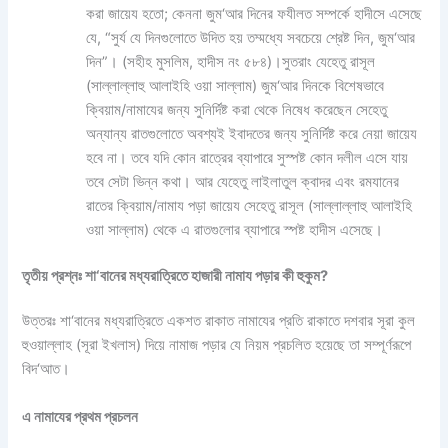
করা জায়েয হতো; কেননা জুম‘আর দিনের ফযীলত সম্পর্কে হাদীসে এসেছে
যে, “সুর্য যে দিনগুলোতে উদিত হয় তম্মধ্যে সবচেয়ে শ্রেষ্ট দিন, জুম‘আর
দিন”। (সহীহ মুসলিম, হাদীস নং ৫৮৪)।সুতরাং যেহেতু রাসূল
(সাল্লাল্লাহু আলাইহি ওয়া সাল্লাম) জুম‘আর দিনকে বিশেষভাবে
ক্বিয়াম/নামাযের জন্য সুনির্দিষ্ট করা থেকে নিষেধ করেছেন সেহেতু
অন্যান্য রাতগুলোতে অবশ্যই ইবাদতের জন্য সুনির্দিষ্ট করে নেয়া জায়েয
হবে না। তবে যদি কোন রাত্রের ব্যাপারে সুস্পষ্ট কোন দলীল এসে যায়
তবে সেটা ভিন্ন কথা। আর যেহেতু লাইলাতুল ক্বাদর এবং রমযানের
রাতের ক্বিয়াম/নামায পড়া জায়েয সেহেতু রাসূল (সাল্লাল্লাহু আলাইহি
ওয়া সাল্লাম) থেকে এ রাতগুলোর ব্যাপারে স্পষ্ট হাদীস এসেছে।
তৃতীয় প্রশ্নঃ শা‘বানের মধ্যরাত্রিতে হাজারী নামায পড়ার কী হুকুম?
উত্তরঃ শা‘বানের মধ্যরাত্রিতে একশত রাকাত নামাযের প্রতি রাকাতে দশবার সূরা কুল
হুওয়াল্লাহ (সূরা ইখলাস) দিয়ে নামাজ পড়ার যে নিয়ম প্রচলিত হয়েছে তা সম্পূর্ণরূপে
বিদ‘আত।
এ নামাযের প্রথম প্রচলন