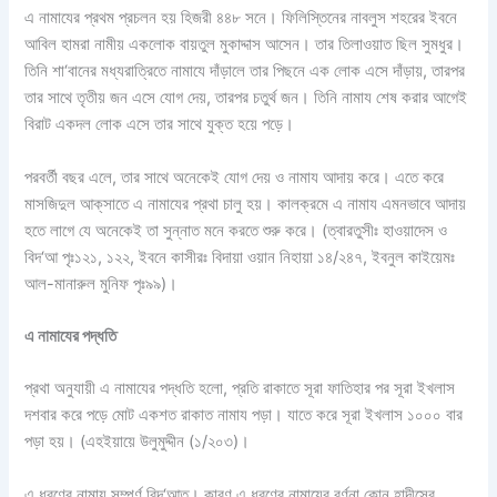
এ নামাযের প্রথম প্রচলন হয় হিজরী ৪৪৮ সনে। ফিলিস্তিনের নাবলুস শহরের ইবনে
আবিল হামরা নামীয় একলোক বায়তুল মুকাদ্দাস আসেন। তার তিলাওয়াত ছিল সুমধুর।
তিনি শা‘বানের মধ্যরাত্রিতে নামাযে দাঁড়ালে তার পিছনে এক লোক এসে দাঁড়ায়, তারপর
তার সাথে তৃতীয় জন এসে যোগ দেয়, তারপর চতুর্থ জন। তিনি নামায শেষ করার আগেই
বিরাট একদল লোক এসে তার সাথে যুক্ত হয়ে পড়ে।
পরবর্তী বছর এলে, তার সাথে অনেকেই যোগ দেয় ও নামায আদায় করে। এতে করে
মাসজিদুল আক্‌সাতে এ নামাযের প্রথা চালু হয়। কালক্রমে এ নামায এমনভাবে আদায়
হতে লাগে যে অনেকেই তা সুন্নাত মনে করতে শুরু করে। (ত্বারতুসীঃ হাওয়াদেস ও
বিদ‘আ পৃঃ১২১, ১২২, ইবনে কাসীরঃ বিদায়া ওয়ান নিহায়া ১৪/২৪৭, ইবনুল কাইয়েমঃ
আল-মানারুল মুনিফ পৃঃ৯৯)।
এ নামাযের পদ্ধতি
প্রথা অনুযায়ী এ নামাযের পদ্ধতি হলো, প্রতি রাকাতে সূরা ফাতিহার পর সূরা ইখলাস
দশবার করে পড়ে মোট একশত রাকাত নামায পড়া। যাতে করে সূরা ইখলাস ১০০০ বার
পড়া হয়। (এহইয়ায়ে উলুমুদ্দীন (১/২০৩)।
এ ধরণের নামায সম্পূর্ণ বিদ‘আত। কারণ এ ধরণের নামাযের বর্ণনা কোন হাদীসের