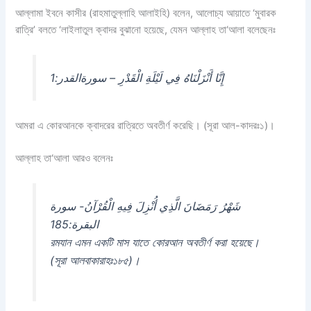
আল্লামা ইবনে কাসীর (রাহমাতুল্লাহি আলাইহি) বলেন, আলোচ্য আয়াতে ‘মুবারক
রাত্রি’ বলতে ‘লাইলাতুল ক্বাদর বুঝানো হয়েছে, যেমন আল্লাহ তা‘আলা বলেছেনঃ
إِنَّا أَنْزَلْنَاهُ فِي لَيْلَةِ الْقَدْرِ – سورةالقدر:1
আমরা এ কোরআনকে ক্বাদরের রাত্রিতে অবতীর্ণ করেছি। (সূরা আল-কাদরঃ১)।
আল্লাহ তা‘আলা আরও বলেনঃ
شَهْرُ رَمَضَانَ الَّذِي أُنْزِلَ فِيهِ الْقُرْآنُ- سورة
البقرة:185
রমযান এমন একটি মাস যাতে কোরআন অবতীর্ণ করা হয়েছে।
(সূরা আলবাকারাহঃ১৮৫)।