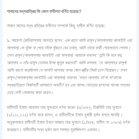
শাবানের মধ্যরাত্রির কি কোন ফযীলত বর্ণিত হয়েছে?
শাবান মাসের মধ্য রাত্রির ফযীলত সম্পর্কে কিছু হাদীস বর্ণিত হয়েছে:
১.
আয়েশা (রাদিয়াল্লাহু আনহা) বলেন:
এক রাতে আমি রাসূল (সাল্লাল্লাহু আলাইহি ওয়া
সাল্লাম) কে খুঁজে না পেয়ে তাঁকে খুঁজতে বের হলাম, আমি তাকে বাকী গোরস্তানে পেলাম।
তখন রাসূল (সাল্লাল্লাহু আলাইহি ওয়া সাল্লাম) আমাকে বললেন: ‘তুমি কি মনে কর,
আল্লাহ ও তাঁর রাসূল তোমার উপর জুলুম করবেন?’ আমি বললাম: ‘হে আল্লাহর রাসূল!
আমি ধারণা করেছিলাম যে আপনি আপনার অপর কোন স্ত্রীর নিকট চলে গিয়েছেন। তখন
রাসূল (সাল্লাল্লাহু আলাইহি ওয়া সাল্লাম) বললেন: ‘মহান আল্লাহ তা’লা শা‘বানের
মধ্যরাত্রিতে নিকটবর্তী আসমানে অবতীর্ণ হন এবং কালব গোত্রের ছাগলের পালের পশমের
চেয়ে বেশী লোকদের ক্ষমা করেন।
হাদীসটি ইমাম আহমাদ তার মুসনাদে বর্ণনা করেন (৬/২৩৮), তিরমিযি তার সুনানে
(২/১২১,১২২) বর্ণনা করে বলেন, এ হাদীসটিকে ইমাম বুখারী দুর্বল বলতে শুনেছি।
অনুরূপভাবে হাদীসটি ইমাম ইবনে মাজাহ তার সুনানে (১/৪৪৪, হাদীস নং ১৩৮৯) বর্ণনা
করেছেন। হাদীসটির সনদ দুর্বল বলে সমস্ত মুহাদ্দিসগণ একমত।