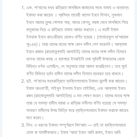
এক. শা‘বানের মধ্য রাত্রিতে মাসজিদে জামাতের সাথে নামায ও অন্যান্য
ইবাদত করা জায়েয । প্রসিদ্ধ তাবেয়ী খালেদ ইবনে মি‘দান, লুকমান
ইবনে আমের সুন্দর পোশাক পরে, আতর খোশবু, শুরমা মেখে মাসজিদে গিয়ে
মানুষদের নিয়ে এ রাত্রিতে নামায আদায় করতেন। এ মতটি ইমাম
ইসহাক ইবনে রাহওয়ীয়াহ থেকেও বর্ণিত হয়েছে। (লাতায়েফুল মা‘আরেফ
পৃঃ১৪৪)। তারা তাদের মতের পক্ষে কোন দলীল পেশ করেননি। আল্লামা
ইবনে রাজাব (রাহমাতুল্লাহি আলাইহি) তাদের মতের পক্ষে দলীল হিসাবে
বলেনঃ তাদের কাছে এ ব্যাপারে ইসরাইলি তথা পূর্ববর্তী উম্মাতদের থেকে
বিভিন্ন বর্ণনা এসেছিল, সে অনুসারে তারা আমল করেছিলেন। তবে পূর্বে
বর্ণিত বিভিন্ন দুর্বল হাদীস তাদের দলীল হিসাবে ব্যবহৃত হয়ে থাকবে।
দুই. শা‘বানের মধ্যরাত্রিতে ব্যক্তিগতভাবে ইবাদত বন্দেগী করা জায়েয।
ইমাম আওযা‘য়ী, শাইখুল ইসলাম ইবনে তাইমিয়া, এবং আল্লামা ইবনে
রজব (রাহমাতুল্লাহি আলাইহিম) এ মত পোষণ করেন। তাদের মতের পক্ষে
তারা যে সমস্ত হাদীস দ্বারা এ রাত্রির ফযীলত বর্ণিত হয়েছে সে সমস্ত
সাধারণ হাদীসের উপর ভিত্তি করে ব্যক্তিগতভাবে ইবাদত করাকে জায়েয
মনে করেন।
তিন: এ ধরণের ইবাদত সম্পূর্ণরূপে বিদ’আত — চাই তা ব্যক্তিগতভাবে
হোক বা সামষ্টিকভাবে। ইমাম ‘আতা ইবনে আবি রাবাহ, ইবনে আবি