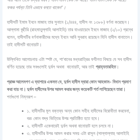
ফজর পর্যন্ত তিনি এভাবে বলতে থাকেন”।
হাদীসটি ইমাম ইবনে মাজাহ তার সুনানে (১/৪৪৪, হাদীস নং ১৩৮৮) বর্ণনা করেছেন।
আল্লামা বূছীরি (রাহমাতুল্লাহি আলাইহি) তার যাওয়ায়েদে ইবনে মাজাহ (২/১০) গ্রন্থে
বলেন, হাদীসটির বর্ণনাকারীদের মধ্যে ইবনে আবি সুবরাহ রয়েছেন যিনি হাদীস বানাতেন।
তাই হাদীসটি বানোয়াট।
উল্লিখিত আলোচনায় এটা স্পষ্ট যে, শা‘বানের মধ্যরাত্রির ফযীলত বিষয়ে যে সব হাদীস
বর্ণিত হয়েছে তার সবগুলোই দুর্বল অথবা বানোয়াট, আর তাই
গ্রাহ্যতারহিত
।
প্রাজ্ঞ আলেমগণ এ ব্যাপারে একমত যে, দুর্বল হাদীস দ্বারা কোন আহকাম- বিধান প্রমাণ
করা যায় না। দুর্বল হাদীসের উপর আমল করার জন্য কয়েকটি শর্ত লাগিয়েছেন তারা।
শর্তগুলো নিম্নরূপ –
১. হাদীসটির মূল বক্তব্য অন্য কোন সহীহ হাদীসের বিরোধীতা করবেনা,
বরং কোন শুদ্ধ ভিত্তির উপর প্রতিষ্ঠিত হতে হবে।
২. হাদীসটি একেবারেই দুর্বল অথবা বানোয়াট হলে চলবে না।
৩. হাদীসটির উপর আমল করার সময় এটা রাসূল (সাল্লাল্লাহু আলাইহি