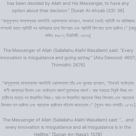
has been decided by Allah and His Messenger, to have any
option about their decision.” [Surah Al-Ahzab (33): 36]
“রাসূলুল্লাহ সাল্লাল্লাহু আলাইহি ওয়াসাল্লাম বলেছেন, সাবধান! (ধর্মে) প্রতিটি নব আবিষ্কার
সম্পর্কে! কারণ প্রতিটি নব আবিষ্কার হলো বিদ‘আত এবং প্রতিটি বিদ‘আত হলো ভ্রষ্টতা।” [আবূ
দাউদ: ৪৬০৭; তিরমিজী: ২৬৭৬]
The Messenger of Allah (Sallallahu Alaihi Wasallam) said: “Every
innovation is misguidance and going astray” [Abu Dawood: 4607;
Thirmidhi: 2676]
“রাসূলুল্লাহ সাল্লাল্লাহু আলাইহি ওয়াসাল্লাম তাঁর এক খুতবায় বলেছেন, “নিশ্চয়ই সর্বোত্তম
বাণী আল্লাহ্‌র কিতাব এবং সর্বোত্তম আদর্শ মুহাম্মদের আদর্শ। আর সবচেয়ে নিকৃষ্ট বিষয় হল
(দ্বীনের মধ্যে) নব উদ্ভাবিত বিষয়। আর নব উদ্ভাবিত প্রত্যেক বিষয় বিদআত এবং প্রত্যেক
বিদআত হল ভ্রষ্টতা এবং প্রত্যেক ভ্রষ্টতার পরিণাম জাহান্নাম।” [সুনান আন-নাসায়ী: ১৫৭৮]
The Messenger of Allah (Sallallahu Alaihi Wasallam) said: “… and
every innovation is misguidance and all misguidance is in the
Hellfire.” [Sunan An-Nasa’i: 1578]