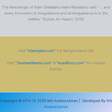
The Messenger of Allah (Sallallahu Alaihi Wasallam) said: “… and
every innovation is misguidance and all misguidance is in the
Hellfire.” [Sunan An-Nasa’i: 1578]
Visit
“Islamqabd.com”
For Bangla Islamic QA
Visit
“TawheedMedia.com”
&
“AsadRony.com”
For Various
Articles.
Copyright © 2014 To 2026 Md Asaduzzaman | Developed By
Md
Asaduzzaman