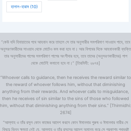
হালাল-হারাম
(10)
“কেউ যদি হিদায়াতের পথে আহবান করে তাহলে সে তার অনুসারীর সমপরিমাণ সাওয়াব পাবে, তবে
অনুসরণকারীদের সাওয়াব থেকে মোটেও কম করা হবে না। আর বিপথের দিকে আহবানকারী ব্যক্তি
তার অনুসারীদের পাপের সমপরিমাণ পাপের অংশীদার হবে, তবে তাদের (অনুসরণকারীদের) পাপ
থেকে মোটেই কমানো হবে না।” [তিরমিযী: ২৬৭৪]
“Whoever calls to guidance, then he receives the reward similar to
the reward of whoever follows him, without that diminishing
anything from their rewards. And whoever calls to misguidance,
then he receives of sin similar to the sins of those who followed
him, without that diminishing anything from their sins.” [Thirmidhi:
2674]
“আল্লাহ ও তাঁর রসূল কোন কাজের আদেশ করলে কোন ঈমানদার পুরুষ ও ঈমানদার নারীর সে
বিষয়ে ভিন্ন ক্ষমতা নেই যে, আল্লাহ ও তাঁর রসূলের আদেশ অমান্য করে সে প্রকাশ্য পথভ্রষ্ট