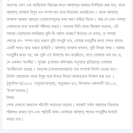
অতঃপর এমন এক ব্যক্তিকে বিচারের জন্য আল্লাহ্‌র দরবারে উপস্থিত করা হবে, যাকে
আল্লাহ্ তাআলা বিপুল ধন-সম্পদ দান করে বিত্তবান করেছিলেন। তাকে আল্লাহ্‌
তাআলা প্রথমে প্রদত্ত নেয়ামতসমূহের কথা স্মরণ করিয়ে দিবেন। আর সে তখন সমস্ত
নেয়ামতের কথা অকপটে স্বীকার করবে। অতঃপর তিনি তাকে জিজ্ঞেস করবেন, এই
সমস্ত নেয়ামতের শুকরিয়ায় তুমি কি আমল করেছ? উত্তরে সে বলবে, যে সমস্ত
ক্ষেত্রে ধন- সম্পদ ব্যয় করলে তুমি সন্তুষ্ট হবে, তোমার সন্তুষ্টির জন্য সেসব খাতের
একটি পথেও ব্যয় করতে ছাড়িনি। আল্লাহ্‌ তাআলা বলবেন, তুমি মিথ্যা বলছ। আমার
সন্তুষ্টির জন্য নয়; বরং তুমি এই উদ্দেশ্যে দান করেছিলে, যাতে তোমাকে বলা হয় যে,
সে একজন ‘দানবীর’। সুতরাং (তোমার অভিপ্রায় অনুসারে দুনিয়াতে) তোমাকে
‘দানবীর’বলা হয়েছে। অতঃপর (ফেরেশতাদেরকে) তার সম্পর্কে নির্দেশ দেওয়া হবে।
নির্দেশ মোতাবেক তাকে উপুড় করে টানতে টানতে জাহান্নামে নিক্ষেপ করা হবে ।
[মুসলিম হা/১৯০৫ ‘নেতৃত্ব’অধ্যায়, অনুচেছদ-৪৩; মিশকাত-আলবানী হা/২০৫,
‘ইলম’অধ্যায় ]
শিক্ষা:
লোক দেখানো আমলের পরিণতি অত্যন্ত ভয়াবহ। কাজেই সর্বদা আমাদের নিয়তকে
পরিশুদ্ধ রাখতে হবে এবং প্রতিটি কাজ একমাত্র আল্লাহ্‌ পাকের সন্তুষ্টির জন্যই
করতে হবে।