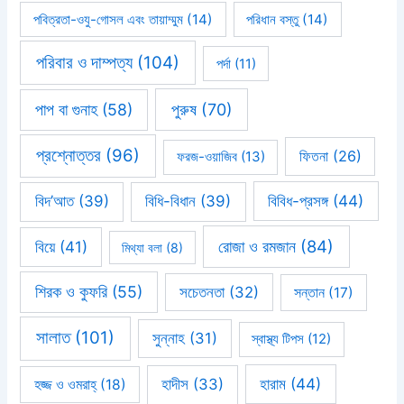
পবিত্রতা-ওযু-গোসল এবং তায়াম্মুম
(14)
পরিধান বস্তু
(14)
পরিবার ও দাম্পত্য
(104)
পর্দা
(11)
পাপ বা গুনাহ
(58)
পুরুষ
(70)
প্রশ্নোত্তর
(96)
ফিতনা
(26)
ফরজ-ওয়াজিব
(13)
বিবিধ-প্রসঙ্গ
(44)
বিদ’আত
(39)
বিধি-বিধান
(39)
রোজা ও রমজান
(84)
বিয়ে
(41)
মিথ্যা বলা
(8)
শিরক ও কুফরি
(55)
সচেতনতা
(32)
সন্তান
(17)
সালাত
(101)
সুন্নাহ
(31)
স্বাস্থ্য টিপস
(12)
হারাম
(44)
হাদীস
(33)
হজ্জ ও ওমরাহ্‌
(18)