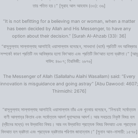
তায় পতিত হয়।” [সূরাহ আল আহযাব (৩৩): ৩৬]
“It is not befitting for a believing man or woman, when a matter
has been decided by Allah and His Messenger, to have any
option about their decision.” [Surah Al-Ahzab (33): 36]
“রাসূলুল্লাহ সাল্লাল্লাহু আলাইহি ওয়াসাল্লাম বলেছেন, সাবধান! (ধর্মে) প্রতিটি নব আবিষ্কার
সম্পর্কে! কারণ প্রতিটি নব আবিষ্কার হলো বিদ‘আত এবং প্রতিটি বিদ‘আত হলো ভ্রষ্টতা।” [আবূ
দাউদ: ৪৬০৭; তিরমিজী: ২৬৭৬]
The Messenger of Allah (Sallallahu Alaihi Wasallam) said: “Every
innovation is misguidance and going astray” [Abu Dawood: 4607;
Thirmidhi: 2676]
“রাসূলুল্লাহ সাল্লাল্লাহু আলাইহি ওয়াসাল্লাম তাঁর এক খুতবায় বলেছেন, “নিশ্চয়ই সর্বোত্তম
বাণী আল্লাহ্‌র কিতাব এবং সর্বোত্তম আদর্শ মুহাম্মদের আদর্শ। আর সবচেয়ে নিকৃষ্ট বিষয় হল
(দ্বীনের মধ্যে) নব উদ্ভাবিত বিষয়। আর নব উদ্ভাবিত প্রত্যেক বিষয় বিদআত এবং প্রত্যেক
বিদআত হল ভ্রষ্টতা এবং প্রত্যেক ভ্রষ্টতার পরিণাম জাহান্নাম।” [সুনান আন-নাসায়ী: ১৫৭৮]