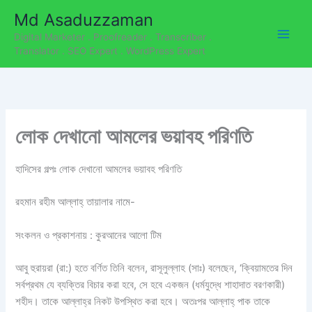
C
Skip
Md Asaduzzaman
a
to
t
Digital Marketer . Proofreader . Transcriber .
content
e
Translator . SEO Expert . WordPress Expert
g
o
r
i
e
লোক দেখানো আমলের ভয়াবহ পরিণতি
s
হাদিসের গল্পঃ লোক দেখানো আমলের ভয়াবহ পরিণতি
রহমান রহীম আল্লাহ্‌ তায়ালার নামে-
সংকলন ও প্রকাশনায় : কুরআনের আলো টিম
আবু হুরায়রা (রা:) হতে বর্ণিত তিনি বলেন, রাসূলুল্লাহ (সাঃ) বলেছেন, ‘ক্বিয়ামতের দিন
সর্বপ্রথম যে ব্যক্তির বিচার করা হবে, সে হবে একজন (ধর্মযুদ্ধে শাহাদাত বরণকারী)
শহীদ। তাকে আল্লাহ্‌র নিকট উপস্থিত করা হবে। অতঃপর আল্লাহ্‌ পাক তাকে